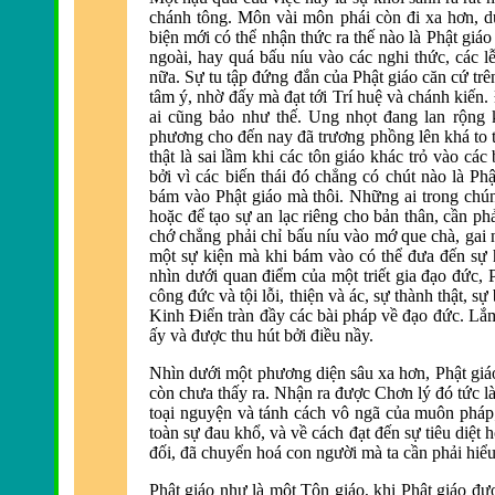
chánh tông. Môn vài môn phái còn
đi xa hơn, d
biện mới có thể nhận thức ra thế nào là Phật giá
ngoài, hay quá bấu níu vào các nghi thức, các 
nữa. Sự tu tập đứng đắn của Phật giáo căn cứ tr
ê
tâm ý, nhờ
đấy m
à
đạt tới Trí huệ v
à chánh kiến.
ai cũng bảo như thế. Ung nhọt
đang lan rộng
phương cho
đến nay đ
ã trương phồng lên khá to
thật là sai lầm khi các tôn giáo khác trỏ vào các
bởi vì các biến thái
đó chẳng có chút n
ào là Ph
bám vào Phật giáo mà thôi. Những ai trong chú
hoặc
để tạo sự an lạc ri
êng cho bản thân, cần ph
chớ chẳng phải chỉ bấu níu vào mớ que chà, gai 
một sự kiện m
à khi bám vào có thể
đưa đến sự h
nhìn dưới quan
điểm của một triết gia đạo đức, 
công
đức v
à tội lỗi, thiện và ác, sự thành thật, s
Kinh Điển tr
àn
đầy các b
ài pháp về
đạo đức. Lắ
ấy và
được thu hút bởi điều nầy.
Nhìn dưới một phương diện sâu xa hơn, Phật giá
còn chưa thấy ra. Nhận ra
được Chơn lý đó tức l
toại nguyện v
à tánh cách vô ngã của muôn pháp;
toàn sự
đau khổ, v
à về cách
đạt đến sự ti
êu diệt 
đối, đ
ã chuyển hoá con người mà ta cần phải hiểu
Phật giáo như là một Tôn giáo, khi Phật giáo
đượ