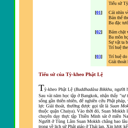
Tiểu sử Tỳ
[
01
]
Cái nhìn v
Bản thể t
Ba đặc tướ
[
02
]
Bám chặt v
Ba môn họ
Sự vật ta 
Trí huệ th
[
03
]
Trí huệ do 
Giải thoát
Tiểu sử của Tỳ-kheo Phật Lệ
T
ỳ-kheo Phật Lệ (
Buddhadàsa Bikkhu,
người 
Sau vài năm học tập ở Bangkok, nhận thấy
"sự 
sống gần thiên nhiên, để nghiên cứu Phật pháp, 
lực Giải thoát, thường được gọi tắt là
Suan Mo
thuộc quận Chaiya). Vào thời đó, Suan Mokkh là 
chuyên dạy thực tập Thiền Minh sát ở miền Na
Người ở Tùng Lâm Suan Mokkh chẳng bao lâu đ
trọng về lịch sử Phật giáo ở Thái lan. Xin lược 