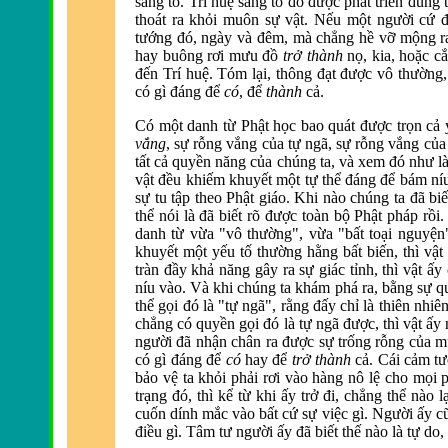
sáng tỏ. Trí huệ sáng tỏ đó được phát triển đúng 
thoát ra khỏi muôn sự vật. Nếu một người cứ đ
tướng đó, ng
ày và
đ
êm, mà chẳng hề vỡ mộng ra
hay buông rơi mưu đồ
trở thành
nọ, kia, hoặc c
đến Trí huệ. Tóm lại, thông đạt được vô thường,
có g
ì
đáng để
có
,
để
thành
cả.
Có một danh từ Phật học bao quát
được trọn cả 
vắng
, sự rỗng vắng của tự ngã, sự rỗng vắng của
tất cả quyền n
ăng của chúng ta, v
à xem
đó như l
vật đều khiếm khuyết một tự thể đáng để bám ní
sự tu tập theo Phật giáo. Khi nào chúng ta
đ
ã bi
thể nói là
đ
ã biết rõ
được to
àn bộ Phật pháp rồi
danh từ vừa "vô thường", vừa "bất toại nguyện
khuyết một yếu tố thường hằng bất biến, th
ì vậ
tràn
đầy khả năng gây ra sự giác tỉnh, th
ì vật ấy
níu vào. Và khi chúng ta khám phá ra, bằng sự q
thể gọi đó l
à "tự ngã", rằng
đấy chỉ l
à thiên nhiê
chẳng có quyền gọi
đó l
à tự ngã
được, th
ì vật ấy
người
đ
ã nhận chân ra
được sự trống rỗng của m
có gì
đáng để
có
hay
để
trở thành
cả. Cái cảm t
bảo vệ ta khỏi phải rơi vào hàng nô lệ cho mọi
trạng
đó, th
ì kể từ khi ấy trở
đi, chẳng thể n
ào l
cuốn dính mắc v
ào bất cứ sự việc gì. Người ấy c
điều g
ì. Tâm tư người ấy
đ
ã biết thế nào là tự do