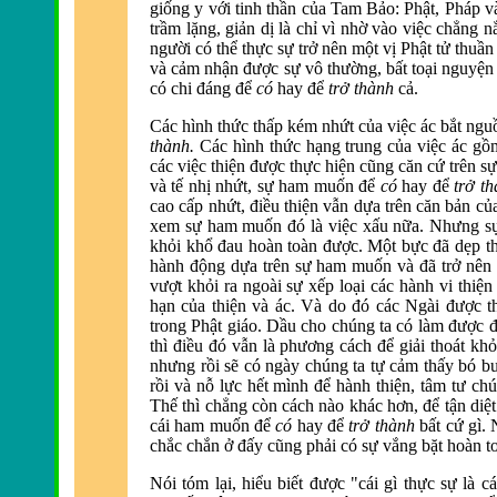
giống y với tinh thần của Tam Bảo: Phật, Pháp v
trầm lặng, giản dị là chỉ vì nhờ vào việc chẳng n
người có thể thực sự trở nên một vị Phật tử thuần 
và cảm nhận
được sự vô thường, bất toại nguyện
có chi đáng để
có
hay
để
trở thành
cả.
Các hình thức thấp kém nhứt của việc ác bắt ng
thành.
Các hình thức hạng trung của việc ác g
các việc thiện
được thực hiện cũng căn cứ tr
ên s
và tế nhị nhứt, sự ham muốn
để
có
hay
để
trở t
cao cấp nhứt,
điều thiện vẫn dựa tr
ên c
ăn bản củ
xem sự ham muốn đó l
à việc xấu nữa. Nhưng sự
khỏi khổ đau ho
àn toàn
được. Một bực đ
ã dẹp t
hành
động dựa tr
ên sự ham muốn và
đ
ã trở nên
vượt khỏi ra ngoài sự xếp loại các hành vi thiệ
hạn của thiện và ác. Và do
đó các Ng
ài
được t
trong Phật giáo. Dầu cho chúng ta có l
àm
được đ
th
ì
điều đó vẫn l
à phương cách
để giải thoát kh
nhưng rồi sẽ có ng
ày chúng ta tự cảm thấy bó 
rồi và nỗ lực hết mình
để h
ành thiện, tâm tư ch
Thế thì chẳng còn cách nào khác hơn,
để tận diệt
cái ham muốn
để
có
hay
để
trở thành
bất cứ gì.
chắc chắn ở
đấy cũng phải có sự vắng bặt ho
àn t
Nói tóm lại, hiểu biết
được "cái g
ì thực sự là c