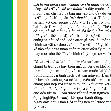
Lời tuyên ngôn rằng
"chẳng có chi
đáng để có 
tiếng
"
để có"
và
"
để trở th
ành"
ở
đây muốn nói
muốn bám chặt lấy và bấu níu vào cho
đầy đủ v
à
"có"
hay là chẳng cần
"trở thành"
gì cả. Thông 
tài sản, vợ con, ruộng vườn, v.v. Ta cần
trở thà
bại, hoặc là
có
một
điạ vị n
ào trong xã hội. Thế t
có
hay
để m
à
thành
? Câu trả lời là: ý niệm
có
tưởng của thế tuc,
đặt căn bản tr
ên sự vô minh.
chúng ta
đâu có thể
"có"
được g
ì hay là
"thàn
chính sự vật
có
được, cả hai đều vô thường, bất
kẻ nào còn chưa nhận chân ra
được điều ấy th
ì l
máy móc như thế
đó v
à chính cái ý niệm
có
và
tr
Có
và
trở thành
là hình thức của sự ham muốn
chẳng bị trôi qua hay biến mất
đi. Sự đau khổ kh
từ chính sự ham muốn, v
à sự ham muốn lại khởi
trong chúng cái tánh cách bất toại nguyện. Lầm
từ lúc mới sanh ra, và nó là nguyên nhân của 
chẳng phù hợp với sự ham muốn. Nếu
được kết
lớn hơn nữa. Nhưng nếu kết quả chẳng như
đ
ã m
cho
đến lúc thu lượm được kết quả m
ãn nguyện
động (nghiệp,
karma
), kết quả, hành
động, kết 
Ngay
đây, chữ Luân Hồi chẳng n
ên chỉ
được xem
lý khác.