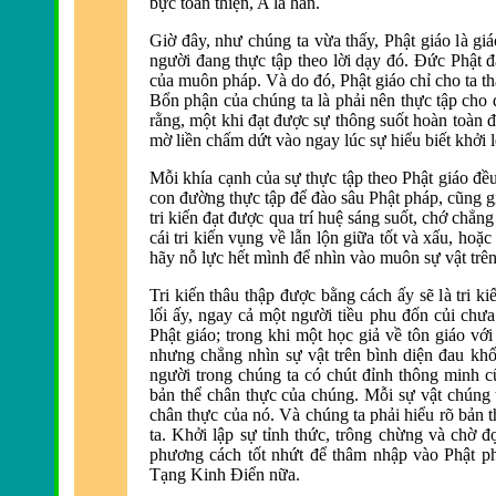
bực toàn thiện, A la hán.
Giờ
đây, như chúng ta vừa thấy, Phật giáo l
à gi
người
đang thực tập theo lời dạy đó. Đức Phật đ
của muôn pháp. Và do
đó, Phật giáo chỉ cho ta t
Bổn phận của chúng ta là phải nên thực tập cho
rằng, một khi đạt được sự thông suốt ho
àn toàn
đ
mờ liền chấm dứt vào ngay lúc sự hiểu biết khởi l
Mỗi khía cạnh của sự thực tập theo Phật giáo
đều
con
đường thực tập để đ
ào sâu Phật pháp, cũng g
tri kiến
đạt được qua trí huệ sáng suốt, chớ chẳng p
cái tri kiến vụng về lẫn lộn giữa tốt v
à xấu, hoặc
hãy nỗ lực hết mình
để nh
ìn vào muôn sự vật trê
Tri kiến thâu thập
được bằng cách ấy sẽ l
à tri k
lối ấy, ngay cả một người tiều phu đốn củi chưa
Phật giáo; trong khi một học giả về tôn giáo vớ
nhưng chẳng nh
ìn sự vật trên bình diện
đau khổ
người trong chúng ta có chút
đỉnh thông minh c
bản thể chân thực của chúng. Mỗi sự vật chúng 
chân thực của nó. Và chúng ta phải hiểu rõ bản t
ta. Khởi lập sự tỉnh thức, trông chừng v
à chờ
đ
phương cách tốt nhứt
để thâm nhập v
ào Phật p
Tạng Kinh
Điển nữa.