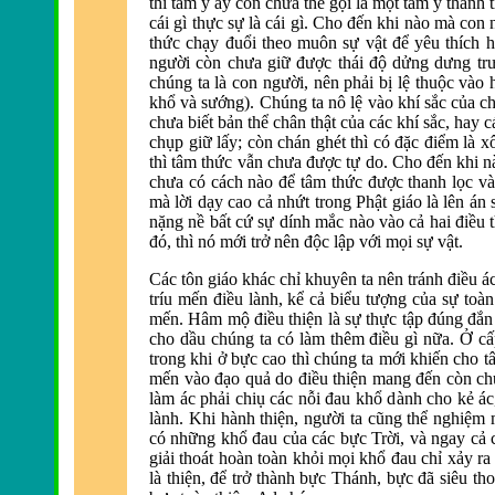
thì tâm ý ấy còn chưa thể gọi là một tâm ý thanh t
cái gì thực sự là cái gì. Cho
đến khi n
ào mà con n
thức chạy
đuổi theo muôn sự vật để y
êu thích 
người còn chưa giữ
được thái độ dửng dưng trư
chúng ta là con người, nên phải bị lệ thuộc vào 
khổ v
à sướng). Chúng ta nô lệ vào khí sắc của ch
chưa biết bản thể chân thật của các khí sắc, hay cá
chụp giữ lấy; còn chán ghét thì có
đặc điểm l
à x
th
ì tâm thức vẫn chưa
được tự do. Cho đến khi n
chưa có cách nào
để tâm thức được thanh lọc v
à
mà lời dạy cao cả nhứt trong Phật giáo là lên án 
nặng nề bất cứ sự dính mắc nào vào cả hai
điều 
đó, th
ì nó mới trở nên
độc lập với mọi sự vật.
Các tôn giáo khác chỉ khuyên ta nên tránh
điều á
tríu mến
điều l
ành, kể cả biểu tượng của sự toà
mến. Hâm mộ
điều thiện l
à sự thực tập
đúng đắn 
cho dầu chúng ta có làm thêm
điều g
ì nữa. Ở cấ
trong khi ở bực cao thì chúng ta mới khiến cho tâ
mến vào
đạo quả do điều thiện mang đến c
òn ch
làm ác phải chiụ các nỗi
đau khổ d
ành cho kẻ ác
lành. Khi hành thiện, người ta cũng thể nghiệm
có những khổ
đau của các bực Trời, v
à ngay cả 
giải thoát hoàn toàn khỏi mọi khổ
đau chỉ xảy ra 
là thiện,
để trở th
ành bực Thánh, bực
đ
ã siêu th