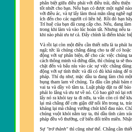
phân biệt giữa
điều phải với điều trái, điều thiện
tốt nhứt cho bạn. Nếu bạn có được một nghề n
ào
với điều ác, v
à tự lấy làm thoả mãn rằng nghề ng
ích đến cho các người có li
ên hệ. Rồi
đó bạn h
ã
Trí huệ của bạn
đ
ã cung cấp cho. Nếu,
đang l
àm 
trong khi l
àm và vào lúc hoàn tất. Nhưng nếu ta
khi nào phải ưu tư cả.
Đấy chính l
à
điểm khác biệ
Và rồi lại còn một
điều cần thiết nữa l
à ta phải 
ngã; tức là chúng chẳng
đáng cho ta để
có
hoặ
động với sự phân biện, để cho các việc chúng ta
cách thông minh và
đứng đắn, th
ì chúng ta sẽ th
chặt
đến v
à bấu níu vào các sự việc chẳng
đáng
động với sự tỉnh thức v
à
đ
ã có
đủ khả năng để t
pháp. Thí dụ như, mặc dầu ta
đang l
àm chủ mộ
bụng tham lam về chúng. Ta
đâu cần phải bám n
vai ta và dầy vò tâm ta. Luật pháp
đặt ra để bả
phải lo lắng và ưu tư về nó. Có bao giờ nó lại rơ
lấy nó ra khỏi tay ta đi nữa, ta vẫn c
òn có thể kh
lại mà chẳng
để cơn giận dữ nổi l
ên trong ta, tr
kháng lại m
à chẳng vướng chút khổ
đau n
ào. Chắ
chúng vuột khỏi nắm tay ta, thì dầu tình cảm x
pháp
đều vô thường, cứ biến đổi triền mi
ên. Nhậ
Sự
"trở thành"
thì cũng như thế. Chẳng cần thiết