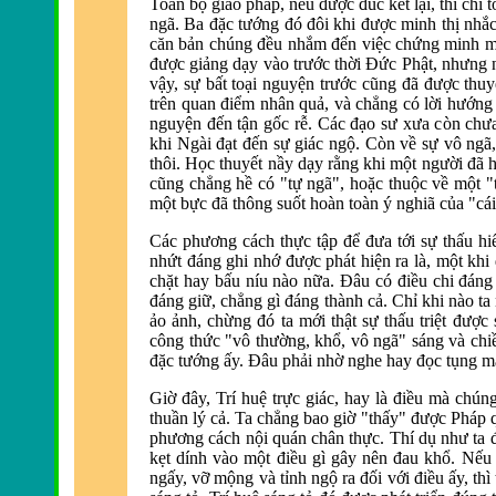
Toàn bộ giáo pháp, nếu
được đúc kết lại, th
ì chỉ
ngã. Ba
đặc tướng đó đôi khi được minh thị nhắc
c
ăn bản chúng đều nhắm đến việc chứng minh mộ
được giảng dạy v
ào trước thời
Đức Phật, nhưng 
vậy, sự bất toại nguyện trước cũng
đ
ã
được thuy
tr
ên quan
điểm nhân quả, v
à chẳng có lời hướn
nguyện
đến tận gốc rễ. Các đạo sư xưa c
òn chư
khi Ngài
đạt đến sự giác ngộ. C
òn về sự vô ngã,
thôi. Học thuyết nầy dạy rằng khi một người
đ
ã h
cũng chẳng hề có "tự ngã", hoặc thuộc về một 
một bực
đ
ã thông suốt hoàn toàn ý nghiã của "cái
Các phương cách thực tập
để đưa tới sự thấu hi
nhứt
đáng ghi nhớ được phát hiện ra l
à, một khi
chặt hay bấu níu nào nữa.
Đâu có điều chi đáng
đáng giữ, chẳng g
ì
đáng th
ành cả. Chỉ khi nào ta
ảo ảnh, chừng
đó ta mới thật sự thấu triệt được
công thức "vô thường, khổ, vô ng
ã" sáng và chi
đặc tướng ấy. Đâu phải nhờ nghe hay đọc tụng m
Giờ
đây, Trí huệ trực giác, hay l
à
điều m
à chúng
thuần lý cả. Ta chẳng bao giờ "thấy"
được Pháp qu
phương cách nội quán chân thực. Thí dụ như ta 
kẹt dính vào một
điều g
ì gây nên
đau khổ. Nếu 
ngấy, vỡ mộng và tỉnh ngộ ra
đối với điều ấy, th
ì