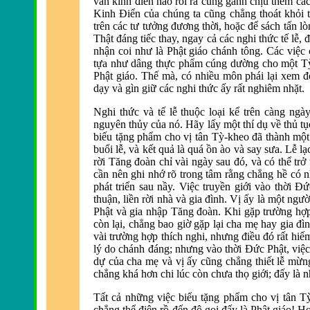
v
ăn kinh điển n
ào rồi ra cũng gánh chịu thêm cá
Kinh
Điển của chúng ta cũng chẳng thoát khỏi t
tr
ên các tư tưởng
đương thời, hoặc để sách tấn l
ò
Thật đáng tiếc thay, ngay cả các nghi thức tế lễ, 
nhận coi như là Phật giáo chánh tông. Các việc 
tựa như dâng thực phẩm cúng dường cho một 
Phật giáo. Thế mà, có nhiều môn phái lại xem
đ
dạy và gìn giữ các nghi thức ấy rất nghiêm nhặt.
Nghi thức và tế lễ thuộc loại kể trên càng ng
nguy
ên thủy của nó. Hãy lấy một thí dụ về thủ tụ
biếu tặng phẩm cho vị tân Tỳ-kheo
đ
ã thành mộ
buổi lễ, và kết quả là quá ồn ào và say sưa. Lễ l
rời T
ăng đo
àn chỉ vài ngày sau
đó, v
à có thể tr
cần n
ên ghi nhớ rõ trong tâm rằng chẳng hề có 
phát triển sau nầy. Việc truyền giới vào thời
Đức
thuận, liền rời nh
à và gia
đ
ình. Vị ấy là một ngư
Phật v
à gia nhập T
ăng đo
àn. Khi gặp trường hợp
c
òn lại, chẳng bao giờ gặp lại cha mẹ hay gia
đ
ì
v
ài trường hợp thích nghi, nhưng
điều đó rất hi
lý do chánh
đáng; nhưng v
ào thời
Đức Phật, việc
dự của cha mẹ và vị ấy cũng chẳng thiết lễ mừn
chẳng khá hơn chi lúc còn chưa thọ giới;
đấy l
à n
Tất cả những việc biếu tặng phẩm cho vị tân T
chẳng thể
đi
ên rồ
đến độ gọi đấy l
à Phật giáo! H