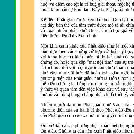
huệ, và
điểm cao tột l
à trí huệ giải thoát, một h
thoát khỏi hẳn sự khổ
đau. Đấy l
à Phật giáo như 
Kế
đến, Phật giáo được xem l
à khoa Tâm lý họ
nơi đây bản thể của tâm thức được mô tả rất chính
và ngạc nhiên phấn khởi cho các nhà học giả về 
kiến thức hiện
đại về tâm linh.
Một khía cạnh khác của Phật giáo như là một kho
luận dựa theo các chứng cứ hợp với luận lý họ
với khoa học m
à kiến thức lại do kết quả của
chứng cớ, hoặc qua cặp "mắt nội tâm" của sự tr
là triết học
đối với một người c
òn chưa thâm nhậ
như vậy, như với bực
đ
ã hoàn toàn giác ngộ, 
phương diện của Phật giáo, nhứt l
à Bốn Chơn L
thể kiểm chứng lại bằng các chứng cứ trắc nghiệ
ý thức v
à quan tâm
đến việc khảo cứu v
à sưu t
mơ hồ và mông lung, chẳng phải chỉ là triết lý, v
Nhiều người
đ
ã nhìn Phật giáo như V
ăn hoá. 
phương diện của sự h
ành trì theo Phật giáo
đều 
của Phật giáo còn cao xa hơn những gì nói trong 
Đối với tất cả các phương diện khác biệt đó, ngườ
tôn giáo. Chúng ta cần nên xem Phật giáo như m