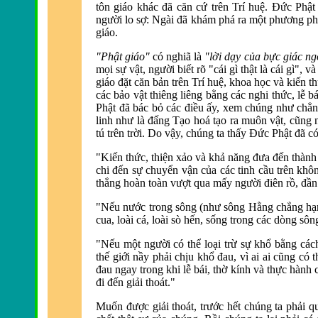
tôn giáo khác
đ
ã c
ăn cứ tr
ên Trí huệ.
Đức Phật
người lo sợ: Ngài
đ
ã khám phá ra một phương ph
giáo.
"Phật giáo"
có nghiã là
"lời dạy của bực giác n
mọi sự vật, người biết r
õ "cái gì thật là cái gì", v
giáo
đặt căn bản tr
ên Trí huệ, khoa học và kiến t
các bảo vật thiêng liêng bằng các nghi thức, lễ 
Phật đ
ã bác bỏ các
điều ấy, xem chúng như chẳn
linh như là
đấng Tạo hoá tạo ra muôn vật, cũng n
tú trên trời. Do vậy, chúng ta thấy
Đức Phật đ
ã c
"Kiến thức, thiện xảo và khả n
ăng đưa đến th
ành
chi đến sự chuyển vận của các tinh cầu tr
ên khôn
thắng ho
àn toàn vượt qua mấy người
đi
ên rồ,
đần
"Nếu nước trong sông (như sông Hằng chẳng hạn)
cua, loài cá, loài sò hến, sống trong các dòng sôn
"Nếu một người có thể loại trừ sự khổ bằng cách
thế giới nầy phải chịu khổ
đau, v
ì ai ai cũng có
đau ngay trong khi lễ bái, thờ kính v
à thực hành 
đi đến giải thoát."
Muốn
được giải thoát, trước hết chúng ta phải q