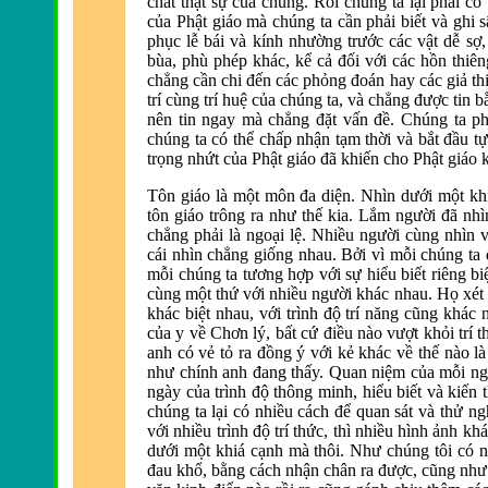
chất thật sự của chúng. Rồi chúng ta lại phải có
của Phật giáo mà chúng ta cần phải biết và ghi 
phục lễ bái v
à kính nhường trước các vật dễ sợ,
bùa, phù phép khác, kể cả
đối với các hồn thi
ên
chẳng cần chi
đến các phỏng đoán hay các giả thi
trí cùng trí huệ của chúng ta, và chẳng
được tin b
n
ên tin ngay mà chẳng
đặt vấn đề. Chúng ta ph
chúng ta có thể chấp nhận tạm thời và bắt
đầu t
trọng nhứt của Phật giáo đ
ã khiến cho Phật giáo k
Tôn giáo là một môn
đa diện. Nh
ìn dưới một kh
tôn giáo trông ra như thế kia. Lắm người đ
ã nh
chẳng phải l
à ngoại lệ. Nhiều người cùng nhìn v
cái nhìn chẳng giống nhau. Bởi vì mỗi chúng ta 
mỗi chúng ta tương hợp với sự hiểu biết ri
êng bi
cùng một thứ với nhiều người khác nhau. Họ xét
khác biệt nhau, với trình
độ trí năng cũng khác 
của y về Chơn lý, bất cứ
điều n
ào vượt khỏi trí 
anh có vẻ tỏ ra
đồng ý với kẻ khác về thế n
ào là
như chính anh
đang thấy. Quan niệm của mỗi ngư
ng
ày của trình
độ thông minh, hiểu biết v
à kiến 
chúng ta lại có nhiều cách
để quan sát v
à thử ng
với nhiều trình
độ trí thức, th
ì nhiều hình ảnh kh
dưới một khiá cạnh mà thôi. Như chúng tôi có n
đau khổ, bằng cách nhận chân ra được, cũng nh