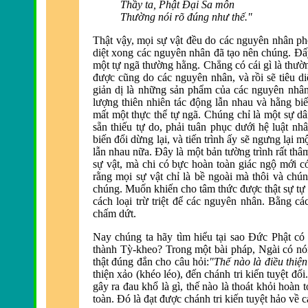
Thầy ta, Phật
Đại Sa môn
Thường nói r
õ
đúng như thế."
Thật vậy, mọi sự vật
đều do các nguy
ên nhân ph
diệt xong các nguyên nhân
đ
ã tạo nên chúng.
Đấ
một tự ngã thường hằng. Chẳng có cái gì là thườn
được cũng do các nguy
ên nhân, và rồi sẽ tiêu d
giản dị là những sản phẩm của các nguyên nhân.
lượng thiên nhiên tác
động lẫn nhau v
à hằng bi
mất một thực thể tự ng
ã. Chúng chỉ là một sự dâ
sẵn thiếu tự do, phải tuân phục dưới hệ luật nh
biến
đổi dừng lại, v
à tiến trình ấy sẽ ngưng lại 
lẫn nhau nữa. Đây l
à một bản tường trình rất thâm
sự vật, mà chi có bực hoàn toàn giác ngộ mới c
rằng mọi sự vật chỉ là bề ngoài mà thôi và chú
chúng. Muốn khiến cho tâm thức
được thật sự tự
cách loại trừ triệt
để các nguy
ên nhân. Bằng c
chấm dứt.
Nay chúng ta hãy tìm hiểu tại sao
Đức Phật có 
thành Tỳ-kheo? Trong một bài pháp, Ngài có nó
thật đúng đắn cho câu hỏi:
"Thế nào là
điều thiệ
thiện xảo (khéo léo), đến chánh tri kiến tuyệt đối
gây ra
đau khổ l
à gì, thế nào là thoát khỏi hoàn 
toàn.
Đó l
à
đạt được chánh tri kiến tuyệt hảo về c