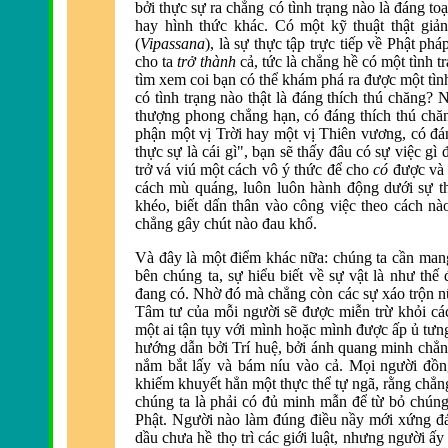
bởi thực sự ra chẳng có tình trạng nào là
đáng toạ
hay hình thức khác. Có một kỹ thuật thật giả
(
Vipassana
), là sự thực tập trực tiếp về Phật phá
cho ta
trở thành
cả, tức là chẳng hề có một tình 
t
ìm xem coi bạn có thể khám phá ra
được một t
ìn
có tình trạng nào thật là
đáng thích thú chăng? 
thượng phong chẳng hạn, có đáng thích thú chă
phận một vị Trời hay một vị Thi
ên vương, có
đá
thực sự là cái gì", bạn sẽ thấy
đâu có sự việc g
ì
trở vá viú một cách vô ý thức để cho
có
được
v
cách m
ù quáng, luôn luôn hành
động dưới sự t
khéo, biết dấn thân vào công việc theo cách n
chẳng gây chút n
ào
đau khổ.
Và
đây l
à một
điểm khác nữa: chúng ta cần mang
bên chúng ta, sự hiểu biết về sự vật là như thế
đang có. Nhờ đó m
à chẳng còn các sự xáo trộn n
Tâm tư của mỗi người sẽ
được miễn trừ khỏi cá
một ai tận tụy với m
ình hoặc mình
được ấp ủ tưng
hướng dẫn bởi Trí huệ, bởi ánh quang minh chẳng
nắm bắt lấy v
à bám níu vào cả. Mọi người
đồn
khiếm khuyết hẳn một thực thể tự ngã, rằng chẳn
chúng ta l
à phải có
đủ minh mẫn để từ bỏ chúng
Phật. Người n
ào làm
đúng điều nầy mới xứng đá
dầu chưa hề thọ trì các giới luật, nhưng người ấ