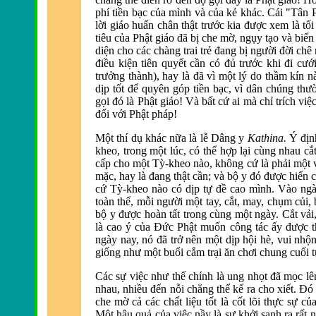
phí tiền bạc của m
ình và của kẻ khác. Cái "Tân 
lời giáo huấn chân thật trước kia
được xem l
à tố
tiêu của Phật giáo
đ
ã bị che mờ, ngụy tạo và biế
diện cho các ch
àng trai trẻ
đang bị người đời ch
ê
điều kiện ti
ên quyết cần có
đủ trước khi đi cướ
trưởng thành), hay là
đ
ã vì một lý do thầm kín n
dịp tốt để quy
ên góp tiền bạc, vì dân chúng thư
gọi
đó l
à Phật giáo! Và bất cứ ai mà chỉ trích việ
đối với Phật pháp!
Một thí dụ khác nữa là lễ Dâng y
Kathina.
Ý
địn
kheo, trong một lúc, có thể hợp lại c
ùng nhau cắ
cấp cho một Tỳ-kheo n
ào, không cứ là phải một 
mặc, hay l
à
đang thật cần; v
à bộ y
đó được hiến c
cứ Tỳ-kheo n
ào có dịp tự
đề cao m
ình. Vào ng
toàn thể, mỗi người một tay, cắt, may, chụm củi,
bộ y
được ho
àn tất trong cùng một ngày. Cắt vả
l
à cao ý của
Đức Phật muốn công tác ấy được t
ng
ày nay, nó
đ
ã trở nên một dịp hội hè, vui nhộ
giống như một buổi cắm trại ăn chơi chung cuối tu
Các sự việc như thế chính là ung nhọt
đ
ã mọc lê
nhau, nhiều
đến nỗi chẳng thể kể ra cho xiết. Đó 
che mờ cả các chất liệu tốt là cốt lõi thực sự củ
Một hậu quả của việc nầy l
à sự khởi sanh ra rất