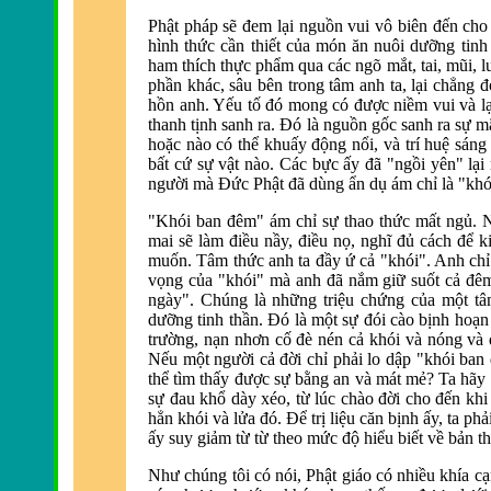
Phật pháp sẽ
đem lại nguồn vui vô bi
ên
đến cho
hình thức cần thiết của món
ăn nuôi dưỡng tinh
ham thích thực phẩm qua các ngõ mắt, tai, mũi, l
phần khác, sâu bên trong tâm anh ta, lại chẳng
đ
hồn anh. Yếu tố
đó mong có được niềm vui v
à l
thanh tịnh sanh ra. Đó l
à nguồn gốc sanh ra sự m
hoặc nào có thể khuấy
động nổi, v
à trí huệ sán
bất cứ sự vật n
ào. Các bực ấy
đ
ã "ngồi yên" lại
người m
à
Đức Phật đ
ã dùng ẩn dụ ám chỉ là "kh
"Khói ban
đ
êm" ám chỉ sự thao thức mất ngủ.
mai sẽ làm
điều nầy, điều nọ, nghĩ đủ cách để ki
muốn. Tâm thức anh ta đầy ứ cả "khói". Anh chỉ
vọng của "khói" m
à anh
đ
ã nắm giữ suốt cả
đ
ê
ngày". Chúng là những triệu chứng của một tâ
dưỡng tinh thần. Đó l
à một sự
đói c
ào bịnh hoạn
trường, nạn nhơn cố
đ
è nén cả khói và nóng và
Nếu một người cả
đời chỉ phải lo dập "khói ban
thể tìm thấy
được sự bằng an v
à mát mẻ? Ta hãy g
sự đau khổ d
ày xéo, từ lúc chào
đời cho đến khi
hẳn khói và lửa
đó. Để trị liệu căn bịnh ấy, ta p
ấy suy giảm từ từ theo mức
độ hiểu biết về bản t
Như chúng tôi có nói, Phật giáo có nhiều khía 