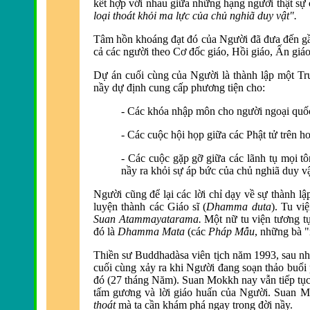
kết hợp với nhau giữa những hạng người thật sự 
loại thoát khỏi ma lực của chủ nghiã duy vật".
Tâm hồn khoáng đạt đó của Người đã đưa đến gần 
cả các người theo Cơ đốc giáo, Hồi giáo, Ấn giáo
Dự án cuối cùng của Người là thành lập một T
nầy dự định cung cấp phương tiện cho:
- Các khóa nhập môn cho người ngoại quốc 
- Các cuộc hội họp giữa các Phật tử trên 
- Các cuộc gặp gỡ giữa các lãnh tụ mọi tô
nầy ra khỏi sự áp bức của chủ nghiã duy vậ
Người cũng để lại các lời chỉ dạy về sự thành l
luyện thành các Giáo sĩ (
Dhamma duta
). Tu vi
Suan Atammayatarama.
Một nữ tu viện tương t
đó là
Dhamma Mata
(các
Pháp Mẫu
, những bà 
Thiền sư Buddhadàsa viên tịch năm 1993, sau nhi
cuối cùng xảy ra khi Người đang soạn thảo buổi
đó (27 tháng Năm). Suan Mokkh nay vẫn tiếp tục 
tấm gương và lời giáo huấn của Người. Suan Mo
thoát
mà ta cần khám phá ngay trong đời nầy.