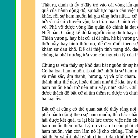
Thật ra, danh từ ấy ở
đây trỏ v
ào cái vòng lẩn q
quả của h
ành
động đó; sự bất lực ngăn cản việc
khác, rồi sự ham muốn lại gia tăng hơn nữa... cứ
bởi vì nó cứ chuyển vận, l
ăn tr
òn mãi. Chính vì 
vò. Phá vỡ
được v
òng lẩn quẩn
đó chính l
à
đạt 
Niết b
àn. Chẳng kể
đó l
à người cùng
đinh hay 
Thi
ên vương, hay bất cứ ai
đi nữa, hễ bị vướng 
thức nầy hay hình thức nọ,
để đeo đuổi theo s
khẳm sự đau khổ. Để cải thiện t
ình trạng
đó, đạ
chúng ta phải nương tựa v
ào các nguyên lý của P
Chúng ta vừa thấy sự khổ
đau bắt nguồn từ sự 
Có ba loại ham muốn. Loại thứ nhứt l
à sự ham m
và màu sắc, âm thanh, hương, vị và xúc chạm
thành như thế nầy, hoặc thành như thế kia, tùy t
ham muốn khỏi trở nên như vầy, như khác. Chỉ
được thách đố bất cứ ai t
ìm thêm ra
được v
à chứ
ba loại ấy.
Bất cứ ai cũng có thể quan sát
để thấy rằng nơi
phải hành
động theo sự ham muốn, th
ì chắc chắ
hái được kết quả, ta lại bất lực trước việc n
ên ch
ham muốn thêm nữa. Lý do vì sao ta còn phải c
ham muốn, vẫn c
òn làm nô lệ cho chúng. Thế nê
bất thiện v
à rồi phải gánh chịu sự
đau khổ tương 