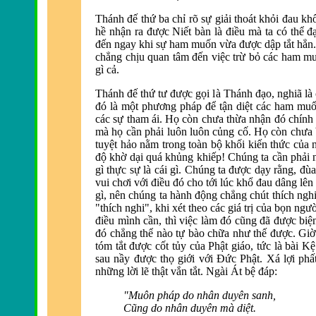
Thánh
đế thứ ba chỉ r
õ sự giải thoát khỏi
đau khổ
hề nhận ra
được Niết b
àn là
điều m
à ta có thể
đ
đến ngay khi sự ham muốn vừa được dập tắt hẳn
chẳng chịu quan tâm
đến việc trừ bỏ các ham m
gì cả.
Thánh
đế thứ tư được gọi l
à Thánh
đạo, nghi
ã là
đó l
à một phương pháp
để tận diệt các ham muố
các sự tham ái. Họ c
òn chưa thừa nhận
đó chính 
m
à họ cần phải luôn luôn củng cố. Họ còn chưa 
tuyệt hảo nằm trong toàn bộ khối kiến thức của n
độ khờ dại quá khủng khiếp! Chúng ta cần phải 
gì thực sự là cái gì. Chúng ta
được dạy rằng, đ
ùa
vui chơi với
điều đó cho tới lúc khổ đau dâng l
ên
gì, nên chúng ta hành
động chẳng chút thích nghi
"thích nghi", khi xét theo các giá trị của bọn ngư
điều m
ình cần, thì việc làm
đó cũng đ
ã
được biệ
đó chẳng thể n
ào tự bào chữa như thế
được. Giờ
tóm tắt được cốt tủy của Phật giáo, tức l
à bài K
sau nầy được thọ giới với Đức Phật. Xá lợi phấ
những lời lẽ thật vắn tắt. Ng
ài Át bệ
đáp:
"Muôn pháp do nhân duyên sanh,
Cũng do nhân duyên mà diệt.