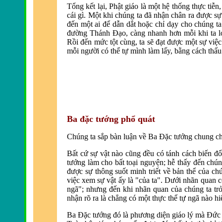
Tổng kết lại, Phật giáo là một hệ thống thực tiễn
cái gì. Một khi chúng ta
đ
ã nhận chân ra
được sự
đến một ai để dẫn dắt hoặc chỉ dạy cho chúng ta
đường Thánh Đạo, c
àng nhanh hơn mỗi khi ta l
Rồi đến mức tột c
ùng, ta sẽ
đạt được một sự việc
mỗi người có thể tự m
ình làm lấy, bằng cách thấu 
Ba
đặc tướng phổ quát
Chúng ta sắp bàn luận về Ba
Đặc tướng chung cho
Bất cứ sự vật nào cũng
đều có tánh cách biến đ
tướng l
àm cho bất toại nguyện; hễ thấy
đến chún
được sự thông suốt minh triết về bản thể của ch
việc xem sự vật ấy l
à "của ta". Dưới nhãn quan 
ngã"; nhưng
đến khi nh
ãn quan của chúng ta tr
nhận rõ ra là chẳng có một thực thể tự ngã nào h
Ba
Đặc tướng đó l
à phương diện giáo lý mà
Đức 