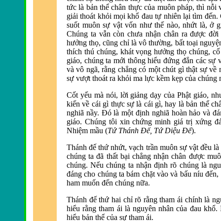
tức là bản thể chân thực của muôn pháp, thì nỗi
giải thoát khỏi mọi khổ đau tự nhi
ên lại tìm
đến. 
suốt muôn sự vật vốn như thế n
ào, nhứt là, ở g
Chúng ta vẫn còn chưa nhận chân ra
được đời
hưởng thọ, cũng chỉ là vô thường, bất toại nguyệ
thích thú chúng, khát vọng hưởng thọ chúng, cố
giáo, chúng ta mới thông hiểu
đứng đắn các sự vậ
v
à vô ngã, rằng chẳng có một chút gì thật sự v
sự vượt thoát ra khỏi ma lực kềm kẹp của chúng
Cốt yếu mà nói, lời giảng dạy của Phật giáo, n
kiến về cái gì thực sự là cái gì, hay là bản thể 
nghi
ã nầy.
Đó l
à một
định nghi
ã hoàn hảo và
đá
giáo. Chúng tôi xin chứng minh giá trị xứng đ
Nhiệm mầu (
Tứ Thánh
Đế, Tứ Diệu Đế
).
Thánh
đế thứ nhứt, vạch trần muôn sự vật đều l
chúng ta
đ
ã thất bại chẳng nhận chân
được muôn
chúng. Nếu chúng ta nhận
định r
õ chúng là ng
đáng cho chúng ta bám chặt v
ào và bấu níu
đến,
ham muốn
đến chúng nữa.
Thánh
đế thứ hai chỉ r
õ rằng tham ái chính là n
hiểu rằng tham ái là nguyên nhân của
đau khổ.
hiểu bản thể của sự tham ái.