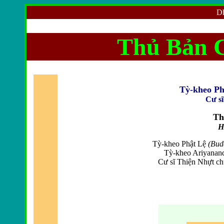
Dh
Thủ Bản 
Tỳ-kheo P
Cư sĩ
Th
H
Tỳ-kheo Phật Lệ
(Bud
Tỳ-kheo Ariyananda
Cư sĩ Thiện Nhựt chu