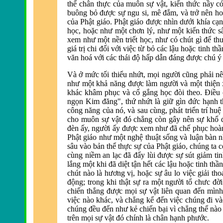
thể chân thực của muôn sự vật, kiến thức nầy c
buông bỏ
được sự ngu si, m
ê
đắm, v
à trở nên h
của Phật giáo. Phật giáo
được nh
ìn dưới khía cạn
học, hoặc như một chơn lý, như một kiến thức s
xem như một nền triết học, như có chút g
ì
để th
giá trị chi
đối với việc từ bỏ các lậu hoặc tinh thầ
v
ăn hoá với các thái độ hấp dẫn đáng được chú ý 
Và ở mức tối thiểu nhứt, mọi người cũng phải nê
như một khả n
ăng được l
àm người và một thiện
khác khâm phục và cố gắng học
đ
òi theo.
Điều 
ngọn Kim đăng", thứ nhứt l
à giữ gìn
đức hạnh th
công n
ăng của nó, v
à sau cùng, phát triển trí hu
cho muôn sự vật đó chẳng c
òn gây nên sự khổ
đ
èn ấy, người ấy
được xem như đ
ã chế phục hoà
Phật giáo như một nghệ thuật sống v
à luận bàn 
sâu v
ào bản thể thực sự của Phật giáo, chúng ta c
cùng niềm an lạc
đ
ã
đẩy l
ùi
được sự sút giảm tin
lắng một khi
đ
ã diệt tận hết các lậu hoặc tinh th
chút nào là hương vị, hoặc sự âu lo việc giải t
động; trong khi thật sự ra một người tổ chưc đờ
chiến thắng
được mọi sự vật li
ên quan
đến m
ình
việc nào khác, và chẳng kể
đến việc chúng đi v
à
chúng
đều đến như kẻ chiến bại v
ì chẳng thể nà
tr
ên mọi sự vật
đó chính l
à chân hạnh phước.