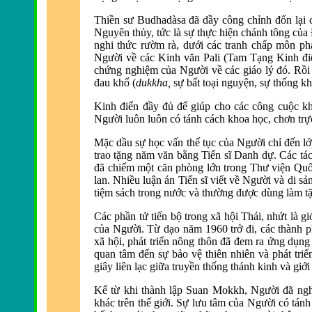
Thiền sư Budhadàsa đã dầy công chỉnh đốn lại cá
Nguyên thủy, tức là sự thực hiện chánh tông của
nghi thức rườm rà, dưới các tranh chấp môn ph
Người về các Kinh văn Pali (Tam Tạng Kinh điể
chứng nghiệm của Người về các giáo lý đó. Rồi N
đau khổ (
dukkha,
sự bất toại nguyện, sự thống k
Kinh điển đầy đủ để giúp cho các công cuộc kh
Người luôn luôn có tánh cách khoa học, chơn trực
Mặc dầu sự học vấn thế tục của Người chỉ đến lớ
trao tặng năm văn bằng Tiến sĩ Danh dự. Các tá
đã chiếm một căn phòng lớn trong Thư viện Quốc
lan. Nhiều luận án Tiến sĩ viết về Người và di s
tiệm sách trong nước và thường được dùng làm tặ
Các phần tử tiến bộ trong xã hội Thái, nhứt là gi
của Người. Từ dạo năm 1960 trở đi, các thành phầ
xã hội, phát triển nông thôn đã đem ra ứng dụng
quan tâm đến sự bảo vệ thiên nhiên và phát tri
giây liên lạc giữa truyền thống thánh kinh và giớ
Kể từ khi thành lập Suan Mokkh, Người đã nghi
khác trên thế giới. Sự lưu tâm của Người có tánh