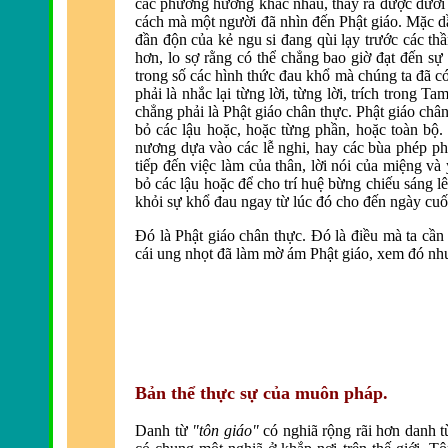
các phương hướng khác nhau, thấy ra
được dưới
cách mà một người
đ
ã nhìn
đến Phật giáo. Mặc d
đần độn của kẻ ngu si đang q
ùi lạy trước các th
hơn, lo sợ rằng có thể chẳng bao giờ
đạt đến sự 
trong số các hình thức
đau khổ m
à chúng ta
đ
ã c
phải là nhắc lại từng lời, từng lời, trích trong 
chẳng phải l
à Phật giáo chân thực. Phật giáo châ
bỏ các lậu hoặc, hoặc từng phần, hoặc to
àn bộ.
nương dựa v
ào các lễ nghi, hay các bùa phép phù
tiếp
đến việc l
àm của thân, lời nói của miệng và ý
bỏ các lậu hoặc
để cho trí huệ bừng chiếu sáng l
khỏi sự khổ đau ngay từ lúc đó cho đến ng
ày cuố
Đó l
à Phật giáo chân thực.
Đó l
à
điều m
à ta cần
cái ung nhọt
đ
ã làm mờ ám Phật giáo, xem
đó như
Bản thể thực sự của muôn pháp.
Danh từ
"tôn giáo"
có nghiã rộng rãi hơn danh 