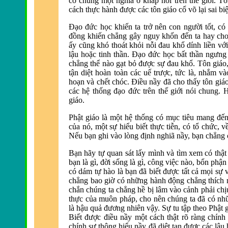
có chung một nghiã ở khắp nơi trên thế giới. T
cách thực hành
được các tôn giáo cổ v
õ lại sai bi
Đạo đức học khiến ta trở n
ên con người tốt, c
đồng khiến chẳng gây nguy khốn đến ta hay ch
ấy cũng khó thoát khỏi nỗi
đau khổ dính liền với
lậu hoặc tinh thần.
Đạo đức học bất thần ngưng n
chẳng thể n
ào gạt bỏ
được sự đau khổ. Tôn giáo, 
tận diệt hoàn toàn các uế trược, tức là, nhắm và
hoạn và chết chóc.
Điều nầy đ
ã cho thấy tôn giá
các hệ thống
đạo đức tr
ên thế giới nói chung.
giáo.
Phật giáo là một hệ thống có mục tiêu mang
đến
của nó, một sự hiểu biết thực tiễn, có tổ chức, v
Nếu bạn ghi vào lòng
định nghi
ã nầy, bạn chẳng
Bạn hãy tự quan sát lấy mình và tìm xem có thật
bạn l
à gì,
đời sống l
à gì, công việc nào, bổn phận 
có dám tự hào là bạn
đ
ã biết
được tất cả mọi sự v
chẳng bao giờ có những hành
động chẳng thích 
chắn chúng ta chẳng hề bị lâm vào cảnh phải ch
thực của muôn pháp, cho nên chúng ta
đ
ã có n
l
à hậu quả
đương nhi
ên vậy. Sự tu tập theo Phật 
Biết
được điều nầy một cách thật r
õ ràng chính
chính sự thông hiểu nầy
đ
ã diệt tan
được các lậu 