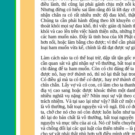
điều l
ành, thì cũng lại phải gánh chịu một nỗi
Nhưng
đừng có hiểu sai lầm rằng đó l
à lời dạy 
nhận chân ra có rất nhiều mức
độ đau khổ, thật
Chúng ta cần phải h
ành
động theo lời khuy
ên 
thoát khỏi mọi sự
đau khổ, th
ì việc giản dị hành
khỏi v
à cao lên trên việc hành thiện nữa, những
các ham muốn nào.
Đấy l
à tinh hoa của lời Phật
hơn nổi, hoặc làm bằng cho
được; v
ì thế cần phả
loại ham muốn vừa kể, chính là
đ
ã
đạt được sự gi
Làm cách nào ta có thể loại trừ, dập tắt tận gốc
cần quan sát và ghi nhận sự vô thường, bất toại 
chi đáng để ta ham muốn. C
òn có chi
đáng để t
được nó, hay
trở thành
nó, thì nó lại thất bại t
Có
điều g
ì mà ta có thể
có
được, hay
trở thành
đ
chín chắn. Lấy vợ v
à có con, có làm cho ta than
điạ vị cao sang hoặc được khoác th
êm một danh
nhiều nghiã vụ nặng nề? Nhìn mọi sự vật theo c
trách nhiệm. Và tại sao lại như vậy? Bất cứ một s
l
à vô thường, bất toại nguyện và vô ngã.
Đ
ã
có
đ
ta, chở che nó cho nó còn
được luôn luôn như ta
đó lại do bản chất l
à vô thường, bất toại nguyện
nguyện v
à mục tiêu của ai cả. Nó cứ biến chuyển
v
à chống
đối lại các qui luật của thi
ên nhiên -- là
cho sự vật phải thật phù hợp với
điều m
ình ước mo