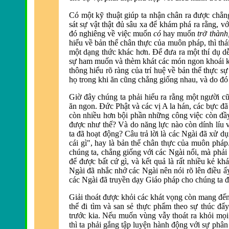
Có một kỹ thuật giúp ta nhận chân ra
được chẳn
sát sự vật thật
đủ sâu xa để khám phá ra rằng, vớ
đó nghi
êng về việc muốn
có
hay muốn
trở thành
hiểu về bản thể chân thực của muôn pháp, thì thá
một dạng thức khác hơn.
Để đưa ra một thí dụ dễ
sự ham muốn v
à thèm khát các món ngon khoái 
thông hiểu r
õ ràng của trí huệ về bản thể thực 
họ trong khi ăn cũng chẳng giống nhau, v
à do
đó
Giờ
đây chúng ta phải hiểu ra rằng một người c
ăn ngon. Đức Phật v
à các vị A la hán, các bực
đ
ã
còn nhiều hơn bội phần những công việc còn
đầ
được như thế? V
à do n
ăng lực n
ào còn dính líu
ta
đ
ã hoạt
động? Câu trả lời l
à các Ngài
đ
ã xử dụ
cái gì", hay là bản thể chân thực của muôn pháp
chúng ta, chẳng giống với các Ngài nổi, mà phải
để được bất cứ g
ì, và kết quả là rất nhiều kẻ kh
Ngài
đ
ã nhắc nhở các Ngài nên nói rõ lên
điều ấ
các Ngài
đ
ã truyền dạy Giáo pháp cho chúng ta
đ
Giải thoát
được khỏi các khát vọng c
òn mang
đến
thể đi t
ìm và san sẻ thực phẩm theo sự thúc
đẩy
trước kia. Nếu muốn vùng vẫy thoát ra khỏi mọ
thì ta phải gắng tập luyện hành
động với sự phân 