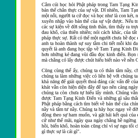
Cắm cúi học hỏi Phật pháp trong Tam Tạng K
bản thể chân thực của sự vật. Dĩ nhiên, Tam T
một nỗi, người ta cứ đọc v
à học như là con két, 
xuyên nhập vào bản thể của sự vật
được. Nếu trá
các sự kiện về
đời sống tinh thần, t
ìm thấy ra trự
đau khổ, của thi
ên nhiên; nói cách khác, của tất
pháp thực sự. Rất có thể một người chưa hề
đọc 
anh ta ho
àn thành sự suy tầm chi tiết mỗi khi
đa
quyết là anh
đang học tập về Tam Tạng Kinh Điể
hơn những kẻ đang v
ùi
đầu đọc kinh điển. Bọn 
m
à chẳng có lấy
được chút hiểu biết n
ào về nền G
Cũng cùng thế ấy, chúng ta có thân tâm nầy, 
chúng ta làm những việc có liên hệ với chúng ta
khả năng để giải quyết thoả đáng các vấn đề của
khát vẫn còn hiện diện
đây để tạo n
ên càng ngà
chúng ta còn chưa tự hiểu lấy mình. Chúng vẫ
được Tam Tạng Kinh Điển v
à những gì sâu thẩ
Phật pháp bằng cách tìm biết về bản thể của chí
nầy và tâm tư nầy. Chúng ta hãy học ngay về
đờ
động theo sự ham muốn, v
à gặt hái kết quả của
cứ như thế mãi, ngày qua ngày chẳng hề ngừng
hồi, biển khổ, hoàn toàn cũng chỉ vì sự ngu tối 
gì thực sự là cái gì".