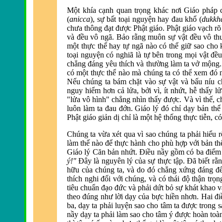
Một khía cạnh quan trọng khác nơi Giáo pháp
(
anicca
), sự bất toại nguyện hay
đau khổ (
dukkh
chưa thông
đạt được Phật giáo. Phật giáo vạch r
õ
v
à
đều vô ng
ã. Bảo rằng muôn sự vật
đều vô th
một thực thể hay tự ngã nào có thể giữ sao cho
toại nguyện có nghiã là tự bên trong mọi vật
đều
chẳng
đáng y
êu thích và thường làm ta vở mộng.
có một thực thể n
ào mà chúng ta có thể xem
đó 
Nếu chúng ta bám chặt vào sự vật và bấu níu c
nguy hiểm hơn cả lửa, bởi vì, ít nhứt, hễ thấy l
"lửa vô hình" chẳng nhìn thấy
được. V
à vì thế, 
luôn l
àm ta
đau đớn. Giáo lý đó chỉ dạy bản th
Phật giáo giản dị chỉ là một hệ thống thực tiễn, c
Chúng ta vừa xét qua vì sao chúng ta phải hiểu
l
àm thế nào
để thực h
ành cho phù hợp với bản th
Giáo lý Căn bản nhứt. Điều nầy gồm có ba điể
ý!"
Đây l
à nguyên lý của sự thực tập.
Đ
ã biết r
hữu của chúng ta, và do
đó chẳng xứng đáng để 
thích nghi
đối với chúng, v
à có thái
độ thận trọn
tiêu chuẩn
đạo đức v
à phải dứt bỏ sự khát khao 
theo
đúng như lời dạy của bực hiền nhơn. Hai điề
ba, dạy ta phải luyện sao cho tâm ta được trong 
nầy dạy ta phải l
àm sao cho tâm ý
được ho
àn toà