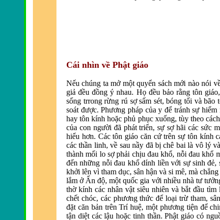
Cái nhìn về Phật giáo
Nếu chúng ta mở một quyển sách mới nào nói về
giả
đều đồng ý nhau. Họ đều bảo rằng tôn giáo,
sống trrong rừng rú sợ sấm sét, bóng tối và bão
soát
được. Phương pháp của y để tránh sự hiểm
hay tôn kính hoặc phủ phục xuống, tùy theo cách 
của con người
đ
ã phát triển, sự sợ hãi các sức 
hiểu hơn. Các tôn giáo c
ăn cứ tr
ên sự tôn kính 
các thần linh, về sau nầy
đ
ã bị chê bai là vô lý 
thành mối lo sợ phải chịu
đau khổ, nỗi đau khổ 
đến những nỗi đau khổ dính liền với sự sinh đẻ, 
khởi lên vì tham dục, sân hận và si mê, mà chẳng
lắm ở Ấn độ, một quốc gia với nhiều nh
à tư tưởn
thờ kính các nhân vật siêu nhiên và bắt
đầu t
ìm 
chết chóc, các phương thức
để loại trừ tham, sâ
đặt căn bản tr
ên Trí huệ, một phương tiện
để chi
tận diệt các lậu hoặc tinh thần. Phật giáo có ngu