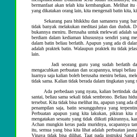
bermanfaat akan telah kita kembangkan. Melihat itu d
yang dikatakan orang lain, kita mengenali batin kita, 
Sekarang para bhikkhu dan samanera yang baru mu
tidak banyak melakukan meditasi jalan dan duduk. Da
bukannya meniru. Berusaha untuk melewati adalah sat
berdiam dalam kediaman khususnya sendiri yang mem
dalam batin beliau berlatih. Apapun yang ada di dala
adalah praktek batin. Walaupun praktek itu tidak jel
lain.
Jadi seorang guru yang sudah berlatih dalam 
mengacuhkan perbuatan dan ucapannya, tetapi beliau
luarnya saja kalian boleh berusaha meniru beliau, me
tidak sama. Kalian tidak berada dalam tingkatan yang 
Ada perbedaan yang nyata, kalian bertindak dar
santai, beliau sama sekali tidak sembrono. Beliau hid
tersebut. Kita tidak bisa melihat itu, apapun yang ada d
penampilan saja, batin sesungguhnya yang terpenting
Perbuatan apapun yang kita lakukan, pikiran kita 
mengatakan sesuatu yang tidak diikuti pikirannya, 
Achan mungkin keras pada muridnya, ucapannya tamp
itu, semua yang bisa kita lihat adalah perbuatan j
Vinaya tidak bisa dilihat. Taat pada instruksi Sa