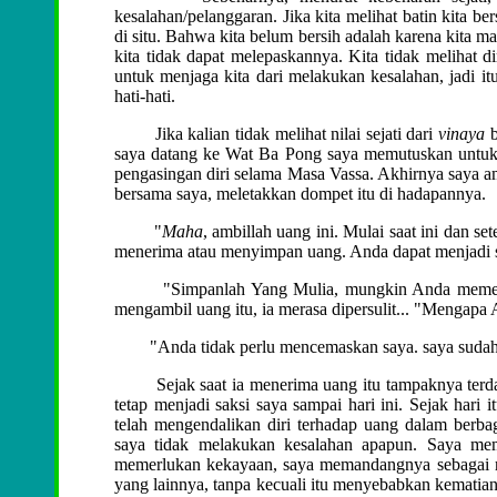
kesalahan/pelanggaran. Jika kita melihat batin kita b
di situ. Bahwa kita belum bersih adalah karena kita m
kita tidak dapat melepaskannya. Kita tidak melihat di
untuk menjaga kita dari melakukan kesalahan, jadi itu
hati-hati.
Jika kalian tidak melihat nilai sejati dari
vinaya
b
saya datang ke Wat Ba Pong saya memutuskan untuk 
pengasingan diri selama Masa Vassa. Akhirnya saya 
bersama saya, meletakkan dompet itu di hadapannya.
"
Maha
, ambillah uang ini. Mulai saat ini dan s
menerima atau menyimpan uang. Anda dapat menjadi s
"Simpanlah Yang Mulia, mungkin Anda memerluka
mengambil uang itu, ia merasa dipersulit... "Mengap
"Anda tidak perlu mencemaskan saya. saya sudah m
Sejak saat ia menerima uang itu tampaknya terdapat
tetap menjadi saksi saya sampai hari ini. Sejak hari 
telah mengendalikan diri terhadap uang dalam berba
saya tidak melakukan kesalahan apapun. Saya memp
memerlukan kekayaan, saya memandangnya sebagai ra
yang lainnya, tanpa kecuali itu menyebabkan kematian a