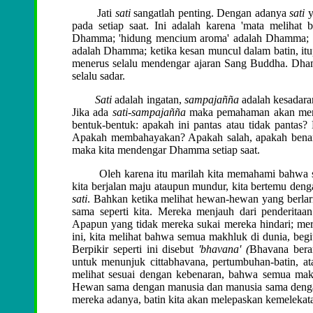
Jati
sati
sangatlah penting. Dengan adanya
sati
y
pada setiap saat. Ini adalah karena 'mata melihat
Dhamma; 'hidung mencium aroma' adalah Dhamma; 'li
adalah Dhamma; ketika kesan muncul dalam batin, i
menerus selalu mendengar ajaran Sang Buddha. Dha
selalu sadar.
Sati
adalah ingatan,
sampajañña
adalah kesadara
Jika ada
sati-sampajañña
maka pemahaman akan mengik
bentuk-bentuk: apakah ini pantas atau tidak pantas? 
Apakah membahayakan? Apakah salah, apakah benar? B
maka kita mendengar Dhamma setiap saat.
Oleh karena itu marilah kita memahami bahwa saat
kita berjalan maju ataupun mundur, kita bertemu 
sati
. Bahkan ketika melihat hewan-hewan yang berlar
sama seperti kita. Mereka menjauh dari penderitaa
Apapun yang tidak mereka sukai mereka hindari; mere
ini, kita melihat bahwa semua makhluk di dunia, beg
Berpikir seperti ini disebut
'bhavana' (
Bhavana bera
untuk menunjuk cittabhavana, pertumbuhan-batin, a
melihat sesuai dengan kebenaran, bahwa semua makhl
Hewan sama dengan manusia dan manusia sama dengan 
mereka adanya, batin kita akan melepaskan kemelekata