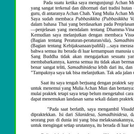
Pada suatu ketika saya mengunjungi Achan Mun 
yang sangat terkenal dan dihormati dari tradisi hut
guru, di antaranya Achan Chah. Yang Mulia Achan Mun 
Saya sudah membaca
Pubbasikkha (
Pubbasikkha V
dalam bahasa Thai yang berdasarkan pada Penjelasan
—penjelasan yang mendalam tentang Dhamma-Vinay
Kemudian saya melanjutkan dengan membaca Visud
(Bagian tentang Peraturan-peraturan/sila),
Samadhini
(Bagian tentang Kebijaksanaan/paññâ) ...saya meras
bahwa semua itu berada di luar kemampuan manusia
Sang Buddha tidak akan mengajarkan sesuatu yang
membabarkannya, karena semua itu tidak akan bermanf
benar sangat teliti,
Samadhinidesa
lebih dari itu, da
"Tampaknya saya tak bisa melanjutkan. Tak ada jalan 
Saat itu saya tengah berjuang dengan praktek saya
untuk menemui yang Mulia Achan Mun dan bertanya: 
mulai praktek tetapi saya tetap belum mengetahui ca
dapat menemukan landasan sama sekali dalam praktek 
"Pada saat berlatih, saya mengambil
Visud
dipraktekkan. Isi dari
Silanidesa
,
Samadhinidesa
, 
seorang pun di dunia ini yang bisa melaksanakannya,
untuk mengingat setiap urutannya, itu berada di luar