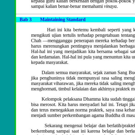
kepada guru kalian berkenaan dengan pokok-pokok yan
sampai kalian benar-benar memahami
vinaya
.
Bab 3
Maintaining Standard
Hari ini kita bertemu kembali seperti yang 
mengikuti ujian tertulis terhadap pengetahuan tenta
Chah —mengganggu penerapan mereka terhadap berbag
harus merenungkan pentingnya menjalankan berbagai
Hal-hal ini yang menjadikan kita bersama sebagai 
dan kedamaian. Hal-hal ini pula yang menuntun kita 
kepada masyarakat.
Dalam semua masyarakat, sejak zaman Sang Buddha s
jika penghuninya tidak mempunyai rasa saling meng
masyarakat viharawan, jika mereka tidak saling mengho
menghormati, timbul kelalaian dan akhirnya praktek 
Kelompok pelaksana Dhamma kita sudah tinggal di s
bisa merosot. Kita harus menyadari hal ini. Tetapi j
dan terus menegakkan norma praktek, saya rasa kehar
menjadi sumber perkembangan agama Buddha di masa
Sekarang mengenai belajar dan berlatih/praktek
berkembang sampai saat ini karena belajar dan berlat