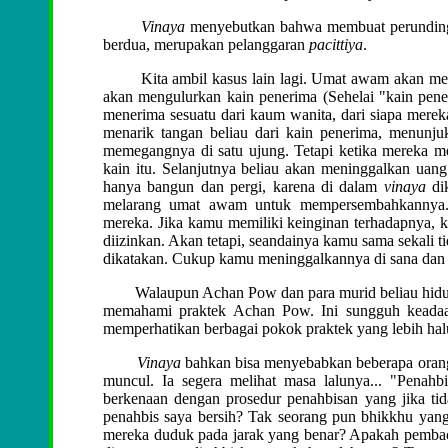
Vinaya
menyebutkan bahwa membuat perundinga
berdua, merupakan pelanggaran
pacittiya
.
Kita ambil kasus lain lagi. Umat awam akan memp
akan mengulurkan kain penerima (Sehelai "kain pen
menerima sesuatu dari kaum wanita, dari siapa mere
menarik tangan beliau dari kain penerima, menunju
memegangnya di satu ujung. Tetapi ketika mereka me
kain itu. Selanjutnya beliau akan meninggalkan uang i
hanya bangun dan pergi, karena di dalam
vinaya
dik
melarang umat awam untuk mempersembahkannya. J
mereka. Jika kamu memiliki keinginan terhadapnya,
diizinkan. Akan tetapi, seandainya kamu sama sekali t
dikatakan. Cukup kamu meninggalkannya di sana dan 
Walaupun Achan Pow dan para murid beliau hidup be
memahami praktek Achan Pow. Ini sungguh keadaan
memperhatikan berbagai pokok praktek yang lebih ha
Vinaya
bahkan bisa menyebabkan beberapa orang
muncul. Ia segera melihat masa lalunya... "Penahb
berkenaan dengan prosedur penahbisan yang jika tid
penahbis saya bersih? Tak seorang pun bhikkhu yan
mereka duduk pada jarak yang benar? Apakah pembacaa