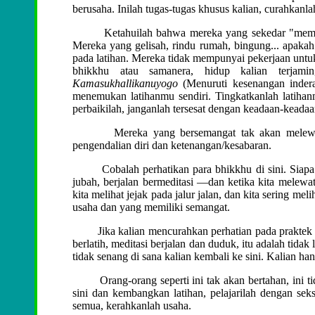
berusaha. Inilah tugas-tugas khusus kalian, curahkanla
Ketahuilah bahwa mereka yang sekedar "membunu
Mereka yang gelisah, rindu rumah, bingung... apaka
pada latihan. Mereka tidak mempunyai pekerjaan untuk 
bhikkhu atau samanera, hidup kalian terjami
Kamasukhallikanuyogo
(Menuruti kesenangan inder
menemukan latihanmu sendiri. Tingkatkanlah latihan
perbaikilah, janganlah tersesat dengan keadaan-keadaan
Mereka yang bersemangat tak akan melewatkan 
pengendalian diri dan ketenangan/kesabaran.
Cobalah perhatikan para bhikkhu di sini. Siapa saj
jubah, berjalan bermeditasi —dan ketika kita melewa
kita melihat jejak pada jalur jalan, dan kita sering me
usaha dan yang memiliki semangat.
Jika kalian mencurahkan perhatian pada praktek sepe
berlatih, meditasi berjalan dan duduk, itu adalah tidak 
tidak senang di sana kalian kembali ke sini. Kalian han
Orang-orang seperti ini tak akan bertahan, ini tidak 
sini dan kembangkan latihan, pelajarilah dengan seksa
semua, kerahkanlah usaha.