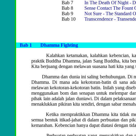
Bab 7
In The Death Of Night - 
Bab 8
Sense Contact The Fount 
Bab 9
Not Sure - The Standard O
Bab 10
Transcendence - Transend
Bab 1
Dhamma Fighting
Kalahkan ketamakan, kalahkan kebencian, kalah
praktik Buddha Dhamma, jalan Sang Buddha, kita b
Kita berjuang dengan melawan suasana hati kita ya
Dhamma dan dunia ini saling berhubungan. Di mana
Dhamma. Di mana ada kekotoran-batin di sana ada
melawan kekotoran-kekotoran batin. Inilah yang disebu
menggunakan bom dan senapan untuk melempar dan
pihak lain adalah jalan duniawi. Di dalam pelaksanaa
menaklukkan pikiran kita sendiri, dengan sabar menah
Ketika mempraktikkan Dhamma kita tidak menyim
semua bentuk itikad-jahat di dalam perbuatan dan piki
kemarahan. Kebencian hanya dapat diatasi dengan t
Perbuatan-perbuatan yang menyakitkan dan pemba