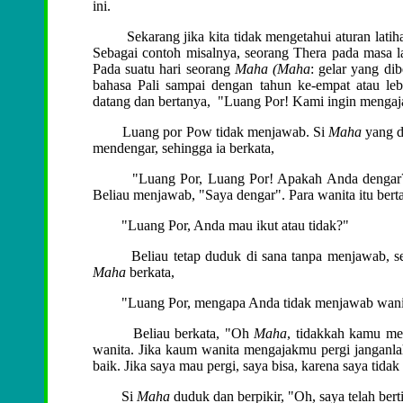
ini.
Sekarang jika kita tidak mengetahui aturan latihan
Sebagai contoh misalnya, seorang Thera pada masa
Pada suatu hari seorang
Maha (
Maha
: gelar yang di
bahasa Pali sampai dengan tahun ke-empat atau leb
datang dan bertanya, "Luang Por! Kami ingin mengaj
Luang por Pow tidak menjawab. Si
Maha
yang d
mendengar, sehingga ia berkata,
"Luang Por, Luang Por! Apakah Anda dengar? Ke
Beliau menjawab, "Saya dengar". Para wanita itu berta
"Luang Por, Anda mau ikut atau tidak?"
Beliau tetap duduk di sana tanpa menjawab, sehing
Maha
berkata,
"Luang Por, mengapa Anda tidak menjawab wanita
Beliau berkata, "Oh
Maha
, tidakkah kamu me
wanita. Jika kaum wanita mengajakmu pergi janganlah 
baik. Jika saya mau pergi, saya bisa, karena saya tid
Si
Maha
duduk dan berpikir, "Oh, saya telah ber