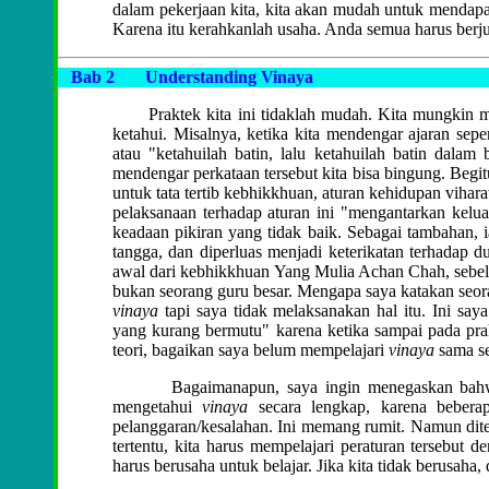
dalam pekerjaan kita, kita akan mudah untuk mendapa
Karena itu kerahkanlah usaha. Anda semua harus berjua
Bab 2
Understanding Vinaya
Praktek kita ini tidaklah mudah. Kita mungkin m
ketahui. Misalnya, ketika kita mendengar ajaran seper
atau "ketahuilah batin, lalu ketahuilah batin dalam 
mendengar perkataan tersebut kita bisa bingung. Begit
untuk tata tertib kebhikkhuan, aturan kehidupan vihar
pelaksanaan terhadap aturan ini "mengantarkan kelua
keadaan pikiran yang tidak baik. Sebagai tambahan, 
tangga, dan diperluas menjadi keterikatan terhadap du
awal dari kebhikkhuan Yang Mulia Achan Chah, sebelum
bukan seorang guru besar. Mengapa saya katakan seora
vinaya
tapi saya tidak melaksanakan hal itu. Ini say
yang kurang bermutu" karena ketika sampai pada prak
teori, bagaikan saya belum mempelajari
vinaya
sama se
Bagaimanapun, saya ingin menegaskan bahwa de
mengetahui
vinaya
secara lengkap, karena beberap
pelanggaran/kesalahan. Ini memang rumit. Namun dite
tertentu, kita harus mempelajari peraturan tersebut 
harus berusaha untuk belajar. Jika kita tidak berusaha