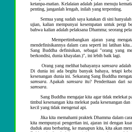
ketanpa-matian. Kelalaian adalah jalan menuju kemati
penting, janganlah lengah, inilah yang terpenting.
Semua yang sudah saya katakan di sini hanyalah un
ujian, kalian mempunyai kesempatan untuk pergi be
bahwa kalian adalah pelaksana Dhamma; seorang pelaks
Mempertimbangkan ajaran yang mengatakan "
mendefinisikannya dalam cara seperti ini latihan kita
Sang Buddha definisikan, sebagai "orang yang m
berkondisi, dunia khayalan.
)
", ini lebih baik lagi.
Orang yang melihat bahayanya
samsara
adalah 
Di dunia ini ada begitu banyak bahaya, tetapi keb
kesenangan dunia ini. Sekarang Sang Buddha mengat
samsara
. Apakah
samsara
itu? Penderitaan dari
sa
samsara
.
Sang Buddha mengajar kita agar tidak melekat pada
timbul kesenangan kita melekat pada kesenangan dan 
kecil yang tidak mengenal api.
Jika kita memahami praktek Dhamma dalam cara be
kita mempunyai pengertian ini, ajaran ini dengan kuat
duduk atau berbaring, ke manapun kita, kita akan mera