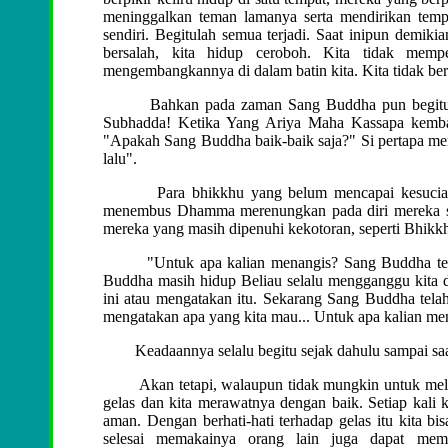
meninggalkan teman lamanya serta mendirikan tem
sendiri. Begitulah semua terjadi. Saat inipun demiki
bersalah, kita hidup ceroboh. Kita tidak memp
mengembangkannya di dalam batin kita. Kita tidak be
Bahkan pada zaman Sang Buddha pun begitu, inga
Subhadda! Ketika Yang Ariya Maha Kassapa kembali
"Apakah Sang Buddha baik-baik saja?" Si pertapa me
lalu".
Para bhikkhu yang belum mencapai kesucian sa
menembus Dhamma merenungkan pada diri mereka send
mereka yang masih dipenuhi kekotoran, seperti Bhikk
"Untuk apa kalian menangis? Sang Buddha telah wa
Buddha masih hidup Beliau selalu mengganggu kita de
ini atau mengatakan itu. Sekarang Sang Buddha telah 
mengatakan apa yang kita mau... Untuk apa kalian me
Keadaannya selalu begitu sejak dahulu sampai saat
Akan tetapi, walaupun tidak mungkin untuk melindu
gelas dan kita merawatnya dengan baik. Setiap kali
aman. Dengan berhati-hati terhadap gelas itu kita 
selesai memakainya orang lain juga dapat mem