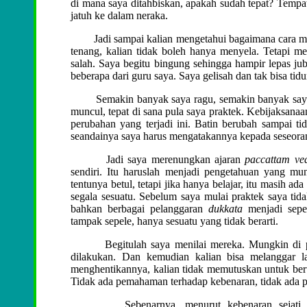
di mana saya ditahbiskan, apakah sudah tepat? Tempat
jatuh ke dalam neraka.
Jadi sampai kalian mengetahui bagaimana cara menjan
tenang, kalian tidak boleh hanya menyela. Tetapi men
salah. Saya begitu bingung sehingga hampir lepas ju
beberapa dari guru saya. Saya gelisah dan tak bisa tid
Semakin banyak saya ragu, semakin banyak saya b
muncul, tepat di sana pula saya praktek. Kebijaksana
perubahan yang terjadi ini. Batin berubah sampai ti
seandainya saya harus mengatakannya kepada seseor
Jadi saya merenungkan ajaran
paccattam ved
sendiri. Itu haruslah menjadi pengetahuan yang m
tentunya betul, tetapi jika hanya belajar, itu masih a
segala sesuatu. Sebelum saya mulai praktek saya tidak
bahkan berbagai pelanggaran
dukkata
menjadi sepe
tampak sepele, hanya sesuatu yang tidak berarti.
Begitulah saya menilai mereka. Mungkin di petan
dilakukan. Dan kemudian kalian bisa melanggar la
menghentikannya, kalian tidak memutuskan untuk beru
Tidak ada pemahaman terhadap kebenaran, tidak ada p
Sebenarnya, menurut kebenaran sejati, tidak