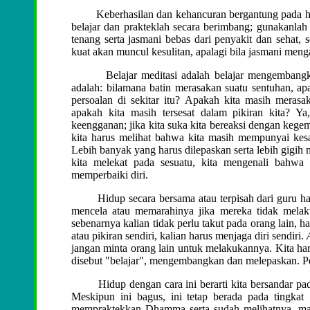
Keberhasilan dan kehancuran bergantung pada hal i
belajar dan prakteklah secara berimbang; gunakanlah
tenang serta jasmani bebas dari penyakit dan sehat, s
kuat akan muncul kesulitan, apalagi bila jasmani men
Belajar meditasi adalah belajar mengembangkan 
adalah: bilamana batin merasakan suatu sentuhan, a
persoalan di sekitar itu? Apakah kita masih meras
apakah kita masih tersesat dalam pikiran kita? Ya
keengganan; jika kita suka kita bereaksi dengan kegem
kita harus melihat bahwa kita masih mempunyai kesa
Lebih banyak yang harus dilepaskan serta lebih gigih
kita melekat pada sesuatu, kita mengenali bahwa 
memperbaiki diri.
Hidup secara bersama atau terpisah dari guru haru
mencela atau memarahinya jika mereka tidak melakuk
sebenarnya kalian tidak perlu takut pada orang lain, 
atau pikiran sendiri, kalian harus menjaga diri sendiri.
jangan minta orang lain untuk melakukannya. Kita haru
disebut "belajar", mengembangkan dan melepaskan. Pe
Hidup dengan cara ini berarti kita bersandar pada
Meskipun ini bagus, ini tetap berada pada tingka
mempraktekkan Dhamma serta sudah melihatnya, mak