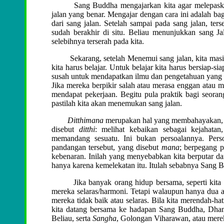
Sang Buddha mengajarkan kita agar melepaskan 
jalan yang benar. Mengajar dengan cara ini adalah b
dari sang jalan. Setelah sampai pada sang jalan, te
sudah berakhir di situ. Beliau menunjukkan sang J
selebihnya terserah pada kita.
Sekarang, setelah Menemui sang jalan, kita masih 
kita harus belajar. Untuk belajar kita harus bersiap-
susah untuk mendapatkan ilmu dan pengetahuan yang 
Jika mereka berpikir salah atau merasa enggan atau m
mendapat pekerjaan. Begitu pula praktik bagi seora
pastilah kita akan menemukan sang jalan.
Ditthimana
merupakan hal yang membahayakan
disebut
ditthi
: melihat kebaikan sebagai kejahatan
memandang sesuatu. Ini bukan persoalannya. Perso
pandangan tersebut, yang disebut
mana
; berpegang 
kebenaran. Inilah yang menyebabkan kita berputar da
hanya karena kemelekatan itu. Itulah sebabnya Sang
Jika banyak orang hidup bersama, seperti kita di 
mereka selaras/harmoni. Tetapi walaupun hanya dua a
mereka tidak baik atau selaras. Bila kita merendah-ha
kita datang bersama ke hadapan Sang Buddha, Dha
Beliau, serta
Sangha
, Golongan Viharawan, atau mer