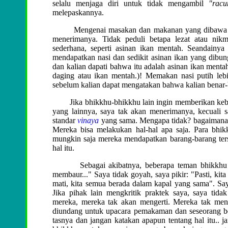
selalu menjaga diri untuk tidak mengambil
"racu
melepaskannya.
Mengenai masakan dan makanan yang dibawa seba
menerimanya. Tidak peduli betapa lezat atau ni
sederhana, seperti asinan ikan mentah. Seandainya
mendapatkan nasi dan sedikit asinan ikan yang dibu
dan kalian dapati bahwa itu adalah asinan ikan menta
daging atau ikan mentah.)
! Memakan nasi putih lebi
sebelum kalian dapat mengatakan bahwa kalian benar
Jika bhikkhu-bhikkhu lain ingin memberikan kebutu
yang lainnya, saya tak akan menerimanya, kecuali
standar
vinaya
yang sama. Mengapa tidak? bagaimana k
Mereka bisa melakukan hal-hal apa saja. Para bhikk
mungkin saja mereka mendapatkan barang-barang ters
hal itu.
Sebagai akibatnya, beberapa teman bhikkhu saya 
membaur..." Saya tidak goyah, saya pikir: "Pasti, kita
mati, kita semua berada dalam kapal yang sama". Say
Jika pihak lain mengkritik praktek saya, saya ti
mereka, mereka tak akan mengerti. Mereka tak menge
diundang untuk upacara pemakaman dan seseorang ber
tasnya dan jangan katakan apapun tentang hal itu.. 