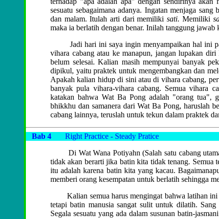
terhadap "apa adalah apa" dengan sendirinya akan m
sesuatu sebagaimana adanya. Ingatan menjaga sang b
dan malam. Itulah arti dari memiliki
sati
. Memiliki
sa
maka ia berlatih dengan benar. Inilah tanggung jawab 
Jadi hari ini saya ingin menyampaikan hal ini pada
vihara cabang atau ke manapun, jangan lupakan diri
belum selesai. Kalian masih mempunyai banyak pek
dipikul, yaitu praktek untuk mengembangkan dan melep
Apakah kalian hidup di sini atau di vihara cabang, pe
banyak pula vihara-vihara cabang. Semua vihara c
katakan bahwa Wat Ba Pong adalah "orang tua", gur
bhikkhu dan samanera dari Wat Ba Pong, haruslah b
cabang lainnya, teruslah untuk tekun dalam praktek 
Bab 4
Right Practice - Steady Pratice
Di Wat Wana Potiyahn (
Salah satu cabang uta
tidak akan berarti jika batin kita tidak tenang. Sem
itu adalah karena batin kita yang kacau. Bagaimana
memberi orang kesempatan untuk berlatih sehingga m
Kalian semua harus mengingat bahwa latihan ini sulit
tetapi batin manusia sangat sulit untuk dilatih. Sa
Segala sesuatu yang ada dalam susunan batin-jasmani m