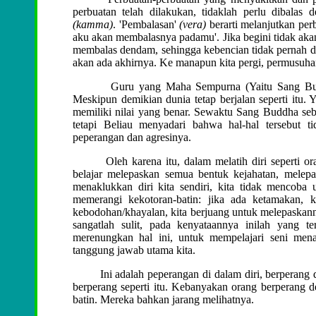
perbuatan telah dilakukan, tidaklah perlu dibalas
(kamma)
. 'Pembalasan'
(vera)
berarti melanjutkan per
aku akan membalasnya padamu'. Jika begini tidak aka
membalas dendam, sehingga kebencian tidak pernah diha
akan ada akhirnya. Ke manapun kita pergi, permusuhan 
Guru yang Maha Sempurna (Yaitu Sang Buddha)
Meskipun demikian dunia tetap berjalan seperti itu
memiliki nilai yang benar. Sewaktu Sang Buddha sebag
tetapi Beliau menyadari bahwa hal-hal tersebut t
peperangan dan agresinya.
Oleh karena itu, dalam melatih diri seperti oran
belajar melepaskan semua bentuk kejahatan, mele
menaklukkan diri kita sendiri, kita tidak mencoba 
memerangi kekotoran-batin: jika ada ketamakan, ki
kebodohan/khayalan, kita berjuang untuk melepaskann
sangatlah sulit, pada kenyataannya inilah yang t
merenungkan hal ini, untuk mempelajari seni mena
tanggung jawab utama kita.
Ini adalah peperangan di dalam diri, berperang den
berperang seperti itu. Kebanyakan orang berperang d
batin. Mereka bahkan jarang melihatnya.