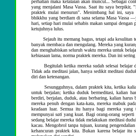
perhatian maka kelalaian akan muncul... Sebagai con
yang menjalani Masa Vassa. Saat itu saya berpikir,
praktek mulai menurun". Menimbang hal ini, saya
bhikkhu yang berdiam di sana selama Masa Vassa —ya
hari, setiap hari mulai sehabis makan sampai dengan 
ketujuhnya lulus.
Sejauh itu memang bagus, tetapi ada kesulitan ter
banyak membaca dan mengulang. Mereka yang kurang te
dan menghabiskan seluruh waktu mereka untuk belaj
kebiasaan lama, norma praktek mereka. Dan ini sering t
Begitulah ketika mereka sudah selesai belajar dan
Tidak ada meditasi jalan, hanya sedikit meditasi du
diri dan ketenangan.
Sesungguhnya, dalam praktek kita, ketika kalian 
untuk berjalan; ketika duduk bermeditasi, kalian 
berdiri, berjalan, duduk, atau berbaring, kalian harus
mereka penuh dengan kata-kata, mereka mabuk pada 
keadaan luar. Semua itu hanya bagi mereka yang t
mempunyai
sati
yang kuat. Bagi orang-orang seperti i
sedang belajar mereka tidak melakukan meditasi duduk 
kacau. Mengobrol tanpa tujuan, kurang pengendalian di
kehancuran praktek kita. Bukan karena belajar itu s