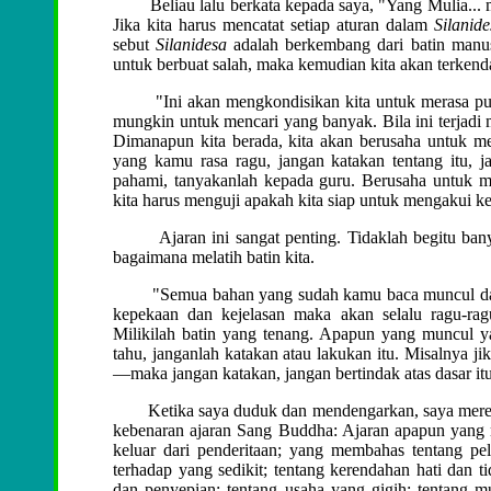
Beliau lalu berkata kepada saya, "Yang Mulia... mem
Jika kita harus mencatat setiap aturan dalam
Silanide
sebut
Silanidesa
adalah berkembang dari batin manusi
untuk berbuat salah, maka kemudian kita akan terkendali
"Ini akan mengkondisikan kita untuk merasa puas d
mungkin untuk mencari yang banyak. Bila ini terjadi
Dimanapun kita berada, kita akan berusaha untuk m
yang kamu rasa ragu, jangan katakan tentang itu, j
pahami, tanyakanlah kepada guru. Berusaha untuk me
kita harus menguji apakah kita siap untuk mengakui ke
Ajaran ini sangat penting. Tidaklah begitu banyak 
bagaimana melatih batin kita.
"Semua bahan yang sudah kamu baca muncul dari da
kepekaan dan kejelasan maka akan selalu ragu-ra
Milikilah batin yang tenang. Apapun yang muncul ya
tahu, janganlah katakan atau lakukan itu. Misalnya j
—maka jangan katakan, jangan bertindak atas dasar itu
Ketika saya duduk dan mendengarkan, saya merenung
kebenaran ajaran Sang Buddha: Ajaran apapun yang 
keluar dari penderitaan; yang membahas tentang pe
terhadap yang sedikit; tentang kerendahan hati dan 
dan penyepian; tentang usaha yang gigih; tentang mu