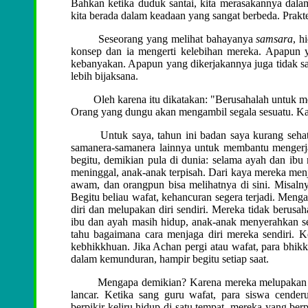
Bahkan ketika duduk santai, kita merasakannya dalam 
kita berada dalam keadaan yang sangat berbeda. Prakt
Seseorang yang melihat bahayanya
samsara
, h
konsep dan ia mengerti kelebihan mereka. Apapun y
kebanyakan. Apapun yang dikerjakannya juga tidak s
lebih bijaksana.
Oleh karena itu dikatakan: "Berusahalah untuk mele
Orang yang dungu akan mengambil segala sesuatu. Kali
Untuk saya, tahun ini badan saya kurang sehat. 
samanera-samanera lainnya untuk membantu mengerjak
begitu, demikian pula di dunia: selama ayah dan ibu 
meninggal, anak-anak terpisah. Dari kaya mereka men
awam, dan orangpun bisa melihatnya di sini. Misalny
Begitu beliau wafat, kehancuran segera terjadi. Meng
diri dan melupakan diri sendiri. Mereka tidak berusah
ibu dan ayah masih hidup, anak-anak menyerahkan s
tahu bagaimana cara menjaga diri mereka sendiri. K
kebhikkhuan. Jika Achan pergi atau wafat, para bhik
dalam kemunduran, hampir begitu setiap saat.
Mengapa demikian? Karena mereka melupakan diri 
lancar. Ketika sang guru wafat, para siswa cender
berpikir keliru hidup di satu tempat, mereka yang ber