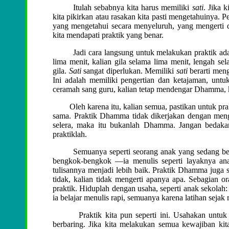
Itulah sebabnya kita harus memiliki
sati
. Jika 
kita pikirkan atau rasakan kita pasti mengetahuinya. 
yang mengetahui secara menyeluruh, yang mengerti d
kita mendapati praktik yang benar.
Jadi cara langsung untuk melakukan praktik adal
lima menit, kalian gila selama lima menit, lengah s
gila.
Sati
sangat diperlukan. Memiliki
sati
berarti meng
Ini adalah memiliki pengertian dan ketajaman, unt
ceramah sang guru, kalian tetap mendengar Dhamma,
Oleh karena itu, kalian semua, pastikan untuk prakti
sama. Praktik Dhamma tidak dikerjakan dengan mengiku
selera, maka itu bukanlah Dhamma. Jangan bedakan 
praktiklah.
Semuanya seperti seorang anak yang sedang belaja
bengkok-bengkok —ia menulis seperti layaknya ana
tulisannya menjadi lebih baik. Praktik Dhamma juga s
tidak, kalian tidak mengerti apanya apa. Sebagian or
praktik. Hiduplah dengan usaha, seperti anak sekolah:
ia belajar menulis rapi, semuanya karena latihan seja
Praktik kita pun seperti ini. Usahakan untuk memi
berbaring. Jika kita melakukan semua kewajiban kit