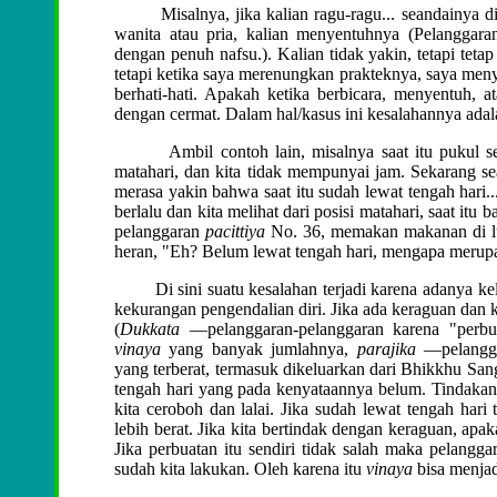
Misalnya, jika kalian ragu-ragu... seandainya di 
wanita atau pria, kalian menyentuhnya (Pelanggar
dengan penuh nafsu.). Kalian tidak yakin, tetapi teta
tetapi ketika saya merenungkan prakteknya, saya men
berhati-hati. Apakah ketika berbicara, menyentuh,
dengan cermat. Dalam hal/kasus ini kesalahannya ada
Ambil contoh lain, misalnya saat itu pukul sebela
matahari, dan kita tidak mempunyai jam. Sekarang sean
merasa yakin bahwa saat itu sudah lewat tengah hari.
berlalu dan kita melihat dari posisi matahari, saat it
pelanggaran
pacittiya
No. 36, memakan makanan di lua
heran, "Eh? Belum lewat tengah hari, mengapa merup
Di sini suatu kesalahan terjadi karena adanya kel
kekurangan pengendalian diri. Jika ada keraguan dan k
(
Dukkata
—pelanggaran-pelanggaran karena "perbua
vinaya
yang banyak jumlahnya,
parajika
—pelanggar
yang terberat, termasuk dikeluarkan dari Bhikkhu San
tengah hari yang pada kenyataannya belum. Tindakan ma
kita ceroboh dan lalai. Jika sudah lewat tengah hari
lebih berat. Jika kita bertindak dengan keraguan, apak
Jika perbuatan itu sendiri tidak salah maka pelangga
sudah kita lakukan. Oleh karena itu
vinaya
bisa menja