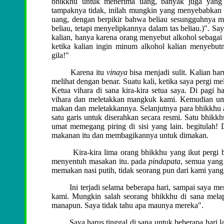
bhikkhu untuk menerima uang, banyak juga yang
tampaknya tidak, inilah mungkin yang menyebabkan
uang, dengan berpikir bahwa beliau sesungguhnya m
beliau, tetapi menyelipkannya dalam tas beliau.)". Sa
kalian, hanya karena orang menyebut alkohol sebaga
ketika kalian ingin minum alkohol kalian menyebu
gila!"
Karena itu
vinaya
bisa menjadi sulit. Kalian ha
melihat dengan benar. Suatu kali, ketika saya pergi me
Ketua vihara di sana kira-kira setua saya. Di pagi 
vihara dan meletakkan mangkuk kami. Kemudian um
makan dan meletakkannya. Selanjutnya para bhikkhu
satu garis untuk diserahkan secara resmi. Satu bhikkh
umat memegang piring di sisi yang lain. begitulah
makanan itu dan membagikannya untuk dimakan.
Kira-kira lima orang bhikkhu yang ikut pergi bers
menyentuh masakan itu. pada
pindapata
, semua yang 
memakan nasi putih, tidak seorang pun dari kami yang 
Ini terjadi selama beberapa hari, sampai saya men
kami. Mungkin salah seorang bhikkhu di sana mel
manapun. Saya tidak tahu apa maunya mereka".
Saya harus tinggal di sana untuk beberapa hari la