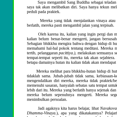
Saya mengambil Sang Buddha sebagai teladan saya
saya tak akan melibatkan diri. Saya hanya tekun mela
peduli pada praktek.
Mereka yang tidak menjalankan vinaya atau berl
berlatih, mereka pasti mengambil jalan yang terpisah.
Oleh karena itu, kalian yang ingin pergi dan memb
kalian belum benar-benar mengerti, jangan bersus
Sebagian bhikkhu mengira bahwa dengan hidup di hu
memahami hal-hal pokok tentang meditasi. Mereka me
tertib, pelanggaran
pacittiya.)
, melakukan semuanya se
tempat-tempat seperti itu, mereka tak akan sejahtera
betapa damainya hutan itu kalian tidak akan mendapat
Mereka melihat para bhikkhu-hutan hidup di hutan d
tidaklah sama. Jubah-jubah tidak sama, kebiasaan-
mengendalikan diri mereka, mereka tidak praktek/ber
memenuhi sasaran, hanyalah sebatas satu tempat untuk 
lebih dari itu. Mereka yang berlatih hanya sejenak da
mereka belum sepenuhnya mengerti. Mereka seg
menimbulkan persoalan.
Jadi agaknya kita harus belajar, lihat
Navakova
Dhamma-Vinaya.
), apa yang dikatakannya? Pelaja