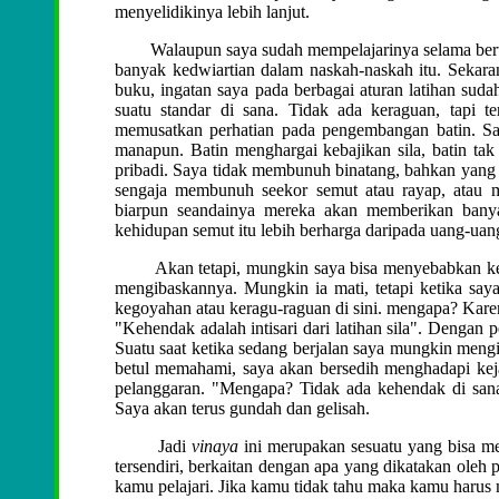
menyelidikinya lebih lanjut.
Walaupun saya sudah mempelajarinya selama bertahu
banyak kedwiartian dalam naskah-naskah itu. Sekaran
buku, ingatan saya pada berbagai aturan latihan suda
suatu standar di sana. Tidak ada keraguan, tapi 
memusatkan perhatian pada pengembangan batin. Say
manapun. Batin menghargai kebajikan sila, batin t
pribadi. Saya tidak membunuh binatang, bahkan yang 
sengaja membunuh seekor semut atau rayap, atau m
biarpun seandainya mereka akan memberikan banya
kehidupan semut itu lebih berharga daripada uang-uang
Akan tetapi, mungkin saya bisa menyebabkan kemati
mengibaskannya. Mungkin ia mati, tetapi ketika saya 
kegoyahan atau keragu-raguan di sini. mengapa? Kare
"Kehendak adalah intisari dari latihan sila". Dengan
Suatu saat ketika sedang berjalan saya mungkin mengi
betul memahami, saya akan bersedih menghadapi keja
pelanggaran. "Mengapa? Tidak ada kehendak di sana"
Saya akan terus gundah dan gelisah.
Jadi
vinaya
ini merupakan sesuatu yang bisa m
tersendiri, berkaitan dengan apa yang dikatakan ole
kamu pelajari. Jika kamu tidak tahu maka kamu haru