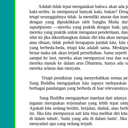
Adalah tidak tepat mengatakan bahwa akan ada persel
kaki-seribu. Ia mempunyai banyak kaki, bukan? Dengan
tetapi sesungguhnya tidak. Ia memiliki aturan dan irama
dengan yang dipraktikkan oleh Sangha Mulia da
supatipanno
—mereka yang praktik dengan baik;
uju
mereka yang praktik untuk mengatasi penderitaan, da
sifat ini jika dikembangkan dalam diri kita akan menj
atau ribuan, tidak peduli berapapun jumlah kita, kit
yang berbeda-beda, tetapi kita adalah sama. Meskip
benar maka tak akan terjadi perselisihan. Sama seperti
sampai ke laut, mereka akan mempunyai rasa dan wa
mereka masuk ke dalam arus Dhamma, hanya ada sa
mereka selaras dan menyatu.
Tetapi pemikiran yang menyebabkan semua persel
Sang Buddha mengajarkan kita supaya melepaskan 
berbagai pandangan yang berbeda di luar relevansinya
Sang Buddha mengajarkan manfaat dari adanya
ingatan merupakan terjemahan yang lebih tepat unt
Apakah kita sedang berdiri, berjalan, duduk, atau ber
ini. Jika kita mempunyai
sati
kita bisa melihat diri kit
di dalam tubuh', 'batin yang ada di dalam batin'. Jik
menyadari apa yang sedang terjadi.