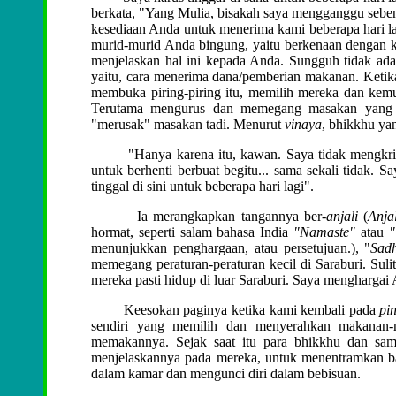
berkata, "Yang Mulia, bisakah saya mengganggu sebent
kesediaan Anda untuk menerima kami beberapa hari lag
murid-murid Anda bingung, yaitu berkenaan dengan 
menjelaskan hal ini kepada Anda. Sungguh tidak ada a
yaitu, cara menerima dana/pemberian makanan. Ketik
membuka piring-piring itu, memilih mereka dan kemud
Terutama mengurus dan memegang masakan yang s
"merusak" masakan tadi. Menurut
vinaya
, bhikkhu ya
"Hanya karena itu, kawan. Saya tidak mengkritik
untuk berhenti berbuat begitu... sama sekali tidak. 
tinggal di sini untuk beberapa hari lagi".
Ia merangkapkan tangannya ber-
anjali
(
Anja
hormat, seperti salam bahasa India
"Namaste"
atau
"
menunjukkan penghargaan, atau persetujuan.)
, "
Sad
memegang peraturan-peraturan kecil di Saraburi. Sulit
mereka pasti hidup di luar Saraburi. Saya menghargai A
Keesokan paginya ketika kami kembali pada
pi
sendiri yang memilih dan menyerahkan makanan-
memakannya. Sejak saat itu para bhikkhu dan sam
menjelaskannya pada mereka, untuk menentramkan ba
dalam kamar dan mengunci diri dalam bebisuan.