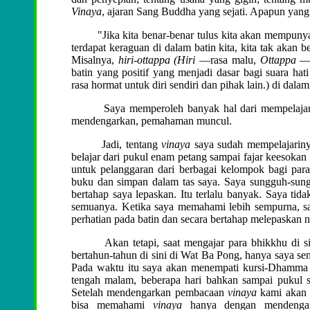
Vinaya
, ajaran Sang Buddha yang sejati. Apapun yang
"Jika kita benar-benar tulus kita akan mempunyai r
terdapat keraguan di dalam batin kita, kita tak akan be
Misalnya,
hiri-ottappa (
Hiri
—rasa malu,
Ottappa
—t
batin yang positif yang menjadi dasar bagi suara ha
rasa hormat untuk diri sendiri dan pihak lain.)
di dalam 
Saya memperoleh banyak hal dari mempelaja
mendengarkan, pemahaman muncul.
Jadi, tentang
vinaya
saya sudah mempelajarinya
belajar dari pukul enam petang sampai fajar keesok
untuk pelanggaran dari berbagai kelompok bagi para
buku dan simpan dalam tas saya. Saya sungguh-sungg
bertahap saya lepaskan. Itu terlalu banyak. Saya ti
semuanya. Ketika saya memahami lebih sempurna, say
perhatian pada batin dan secara bertahap melepaskan 
Akan tetapi, saat mengajar para bhikkhu di si
bertahun-tahun di sini di Wat Ba Pong, hanya saya 
Pada waktu itu saya akan menempati kursi-Dhamma d
tengah malam, beberapa hari bahkan sampai pukul sa
Setelah mendengarkan pembacaan
vinaya
kami akan 
bisa memahami
vinaya
hanya dengan mendengark