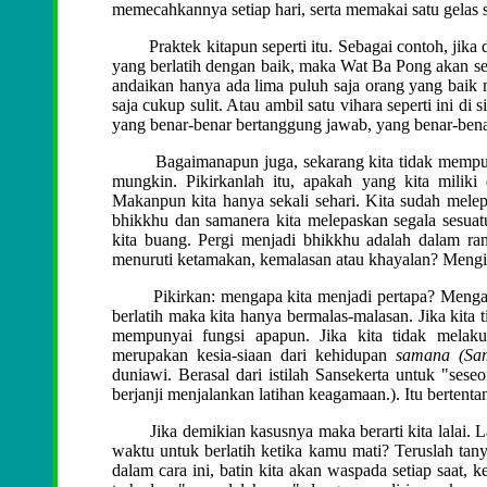
memecahkannya setiap hari, serta memakai satu gelas 
Praktek kitapun seperti itu. Sebagai contoh, jika da
yang berlatih dengan baik, maka Wat Ba Pong akan seja
andaikan hanya ada lima puluh saja orang yang baik 
saja cukup sulit. Atau ambil satu vihara seperti ini d
yang benar-benar bertanggung jawab, yang benar-bena
Bagaimanapun juga, sekarang kita tidak mempunyai
mungkin. Pikirkanlah itu, apakah yang kita miliki 
Makanpun kita hanya sekali sehari. Kita sudah melep
bhikkhu dan samanera kita melepaskan segala sesuat
kita buang. Pergi menjadi bhikkhu adalah dalam ra
menuruti ketamakan, kemalasan atau khayalan? Mengisi 
Pikirkan: mengapa kita menjadi pertapa? Mengapa kit
berlatih maka kita hanya bermalas-malasan. Jika kita 
mempunyai fungsi apapun. Jika kita tidak melaku
merupakan kesia-siaan dari kehidupan
samana (
Sa
duniawi. Berasal dari istilah Sansekerta untuk "ses
berjanji menjalankan latihan keagamaan.)
. Itu berten
Jika demikian kasusnya maka berarti kita lalai. Lal
waktu untuk berlatih ketika kamu mati? Teruslah ta
dalam cara ini, batin kita akan waspada setiap saat,