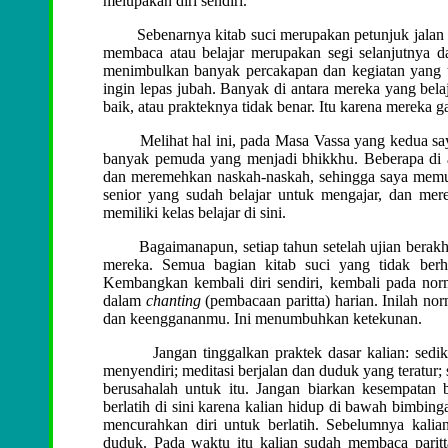
melupakan diri sendiri.
Sebenarnya kitab suci merupakan petunjuk jalan untu
membaca atau belajar merupakan segi selanjutnya dari
menimbulkan banyak percakapan dan kegiatan yang t
ingin lepas jubah. Banyak di antara mereka yang belaja
baik, atau prakteknya tidak benar. Itu karena mereka ga
Melihat hal ini, pada Masa Vassa yang kedua saya 
banyak pemuda yang menjadi bhikkhu. Beberapa di a
dan meremehkan naskah-naskah, sehingga saya memu
senior yang sudah belajar untuk mengajar, dan mere
memiliki kelas belajar di sini.
Bagaimanapun, setiap tahun setelah ujian berakhi
mereka. Semua bagian kitab suci yang tidak berh
Kembangkan kembali diri sendiri, kembali pada nor
dalam
chanting
(pembacaan paritta) harian. Inilah n
dan keenggananmu. Ini menumbuhkan ketekunan.
Jangan tinggalkan praktek dasar kalian: sedikit ma
menyendiri; meditasi berjalan dan duduk yang teratur; s
berusahalah untuk itu. Jangan biarkan kesempatan b
berlatih di sini karena kalian hidup di bawah bimbinga
mencurahkan diri untuk berlatih. Sebelumnya kalia
duduk. Pada waktu itu kalian sudah membaca paritt