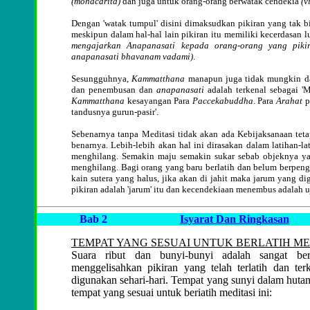
(mohacarita)
dan juga untuk orang-orang berwatak cendekia
(v
Dengan 'watak tumpul' disini dimaksudkan pikiran yang tak b
meskipun dalam hal-hal lain pikiran itu memiliki kecerdasan 
mengajarkan Anapanasati kepada orang-orang yang pikir
anapanasati bhavanam vadami)
.
Sesungguhnya,
Kammatthana
manapun juga tidak mungkin dap
dan penembusan dan
anapanasati
adalah terkenal sebagai '
Kammatthana
kesayangan Para
Paccekabuddha
. Para
Arahat
p
tandusnya gurun-pasir'.
Sebenarnya tanpa Meditasi tidak akan ada Kebijaksanaan teta
benarnya. Lebih-lebih akan hal ini dirasakan dalam latihan-l
menghilang. Semakin maju semakin sukar sebab objeknya yai
menghilang. Bagi orang yang baru berlatih dan belum berpeng
kain sutera yang halus, jika akan di jahit maka jarum yang d
pikiran adalah 'jarum' itu dan kecendekiaan menembus adalah uj
Bab 2
Isyarat Dan Ringkasan
TEMPAT YANG SESUAI UNTUK BERLATIH MED
Suara ribut dan bunyi-bunyi adalah sangat ber
menggelisahkan pikiran yang telah terlatih dan te
digunakan sehari-hari. Tempat yang sunyi dalam hutan
tempat yang sesuai untuk beriatih meditasi ini: