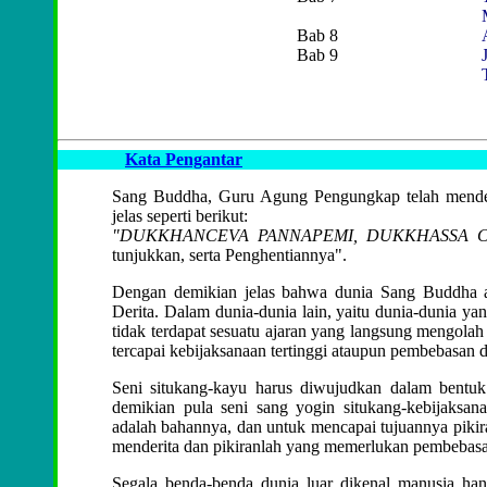
Bab 8
Bab 9
Kata Pengantar
Sang Buddha, Guru Agung Pengungkap telah mendefi
jelas seperti berikut:
"DUKKHANCEVA PANNAPEMI, DUKKHASSA 
tunjukkan, serta Penghentiannya".
Dengan demikian jelas bahwa dunia Sang Buddha a
Derita. Dalam dunia-dunia lain, yaitu dunia-dunia ya
tidak terdapat sesuatu ajaran yang langsung mengolah
tercapai kebijaksanaan tertinggi ataupun pembebasan d
Seni situkang-kayu harus diwujudkan dalam bentuk
demikian pula seni sang yogin situkang-kebijaksa
adalah bahannya, dan untuk mencapai tujuannya pikir
menderita dan pikiranlah yang memerlukan pembebas
Segala benda-benda dunia luar dikenal manusia han