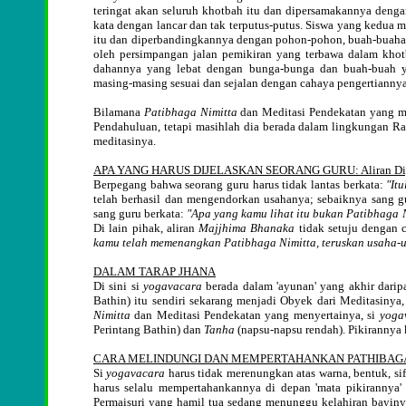
teringat akan seluruh khotbah itu dan dipersamakannya deng
kata dengan lancar dan tak terputus-putus. Siswa yang kedua m
itu dan diperbandingkannya dengan pohon-pohon, buah-buahan
oleh persimpangan jalan pemikiran yang terbawa dalam khot
dahannya yang lebat dengan bunga-bunga dan buah-buah ya
masing-masing sesuai dan sejalan dengan cahaya pengertiannya 
Bilamana
Patibhaga Nimitta
dan Meditasi Pendekatan yang m
Pendahuluan, tetapi masihlah dia berada dalam lingkungan R
meditasinya.
APA YANG HARUS DIJELASKAN SEORANG GURU: Aliran Di
Berpegang bahwa seorang guru harus tidak lantas berkata:
"It
telah berhasil dan mengendorkan usahanya; sebaiknya sang g
sang guru berkata:
"Apa yang kamu lihat itu bukan Patibhaga 
Di lain pihak, aliran
Majjhima Bhanaka
tidak setuju dengan c
kamu telah memenangkan Patibhaga Nimitta, teruskan usaha-
DALAM TARAP JHANA
Di sini si
yogavacara
berada dalam 'ayunan' yang akhir darip
Bathin) itu sendiri sekarang menjadi Obyek dari Meditasinya
Nimitta
dan Meditasi Pendekatan yang menyertainya, si
yoga
Perintang Bathin) dan
Tanha
(napsu-napsu rendah). Pikirannya 
CARA MELINDUNGI DAN MEMPERTAHANKAN PATHIBAGA
Si
yogavacara
harus tidak merenungkan atas warna, bentuk, sif
harus selalu mempertahankannya di depan 'mata pikirannya' t
Permaisuri yang hamil tua sedang menunggu kelahiran bayinya 