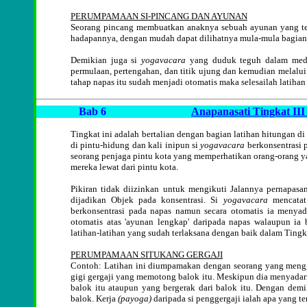
PERUMPAMAAN SI-PINCANG DAN AYUNAN
Seorang pincang membuatkan anaknya sebuah ayunan yang tem
hadapannya, dengan mudah dapat dilihatnya mula-mula bagian d
Demikian juga si
yogavacara
yang duduk teguh dalam meditas
permulaan, pertengahan, dan titik ujung dan kemudian melalui 
tahap napas itu sudah menjadi otomatis maka selesailah latihan
Bab 6
Anapanasati Tingkat III
Tingkat ini adalah bertalian dengan bagian latihan hitungan di
di pintu-hidung dan kali inipun si
yogavacara
berkonsentrasi 
seorang penjaga pintu kota yang memperhatikan orang-orang ya
mereka lewat dari pintu kota.
Pikiran tidak diizinkan untuk mengikuti Jalannya pernapasa
dijadikan Objek pada konsentrasi. Si
yogavacara
mencatat 
berkonsentrasi pada napas namun secara otomatis ia menyad
otomatis atas 'ayunan lengkap' daripada napas walaupun ia b
latihan-latihan yang sudah terlaksana dengan baik dalam Tingk
PERUMPAMAAN SITUKANG GERGAJI
Contoh: Latihan ini diumpamakan dengan seorang yang menggerg
gigi gergaji yang memotong balok itu. Meskipun dia menyadari
balok itu ataupun yang bergerak dari balok itu. Dengan demi
balok. Kerja
(payoga)
daripada si penggergaji ialah apa yang te