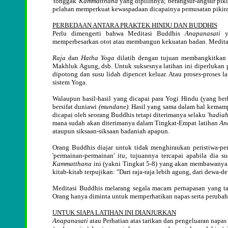
'tonggak'
Kammatthana
yang dipilihnya; berangsur-angsur pik
pelahan memperkuat kewaspadaan dicapainya pemusatan pikir
PERBEDAAN ANTARA PRAKTEK HINDU DAN BUDDHIS
Perlu dimengerti bahwa Meditasi Buddhis
Anapanasati
ya
memperbesarkan otot atau membangun kekuatan badan. Meditasi
Raja
dan
Hatha Yoga
dilatih dengan tujuan membangkitkan
Makhluk Agung, dsb. Untuk suksesnya latihan ini diperlukan pe
dipotong dan susu lidah dipencet keluar. Atau proses-proses l
sistem Yoga.
Walaupun hasil-hasil yang dicapai para Yogi Hindu (yang berh
bersifat duniawi
(mundane)
. Hasil yang sama dalam hal kemam
dicapai oleh seorang Buddhis tetapi diterimanya selaku
'hadiah
mana sudah akan diterimanya dalam Tingkat-Empat latihan
An
ataupun siksaan-siksaan badaniah apapun.
Orang Buddhis diajar untuk tidak menghiraukan peristiwa-peri
'permainan-permainan' itu; tujuannya tercapai apabila dia 
Kammatthana
ini (yakni Tingkat 5-8) yang akan membawany
kitab-kitab terpujikan: "Dari raja-raja lebih agung, dari dewa-
Meditasi Buddhis melarang segala macam pernapasan yang tak
Orang hanya diminta untuk memperhatikan napas serta perubaha
UNTUK SIAPA LATIHAN INI DIANJURKAN
Anapanasati
atau Perhatian atas tarikan dan pengeluaran napa