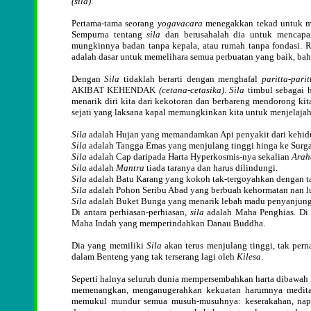
(sila)
.
Pertama-tama seorang
yogavacara
menegakkan tekad untuk m
Sempurna tentang
sila
dan berusahalah dia untuk mencapa
mungkinnya badan tanpa kepala, atau rumah tanpa fondasi. R
adalah dasar untuk memelihara semua perbuatan yang baik, bah
Dengan
Sila
tidaklah berarti dengan menghafal
paritta-parit
AKIBAT KEHENDAK
(cetana-cetasika)
.
Sila
timbul sebagai h
menarik diri kita dari kekotoran dan berbareng mendorong kita
sejati yang laksana kapal memungkinkan kita untuk menjelaja
Sila
adalah Hujan yang memandamkan Api penyakit dari kehid
Sila
adalah Tangga Emas yang menjulang tinggi hinga ke Surga
Sila
adalah Cap daripada Harta Hyperkosmis-nya sekalian
Arah
Sila
adalah
Mantra
tiada taranya dan harus dilindungi.
Sila
adalah Batu Karang yang kokoh tak-tergoyahkan dengan ta
Sila
adalah Pohon Seribu Abad yang berbuah kehormatan nan l
Sila
adalah Buket Bunga yang menarik lebah madu penyanjung
Di antara perhiasan-perhiasan,
sila
adalah Maha Penghias. Di
Maha Indah yang memperindahkan Danau Buddha.
Dia yang memiliki
Sila
akan terus menjulang tinggi, tak pern
dalam Benteng yang tak terserang lagi oleh
Kilesa
.
Seperti halnya seluruh dunia mempersembahkan harta dibawah
memenangkan, menganugerahkan kekuatan harumnya medit
memukul mundur semua musuh-musuhnya: keserakahan, napsu