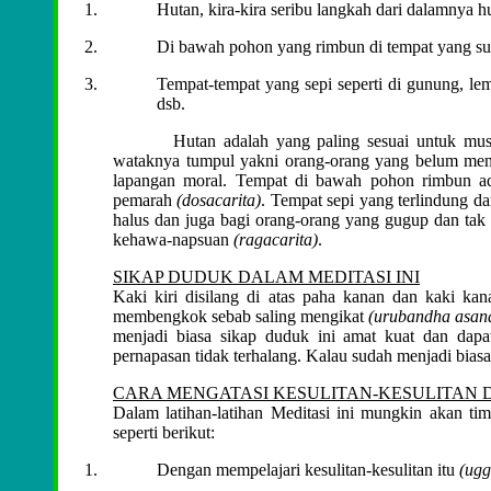
Hutan, kira-kira seribu langkah dari dalamnya h
Di bawah pohon yang rimbun di tempat yang su
Tempat-tempat yang sepi seperti di gunung, le
dsb.
Hutan adalah yang paling sesuai untuk musim p
wataknya tumpul yakni orang-orang yang belum men
lapangan moral. Tempat di bawah pohon rimbun ada
pemarah
(dosacarita)
. Tempat sepi yang terlindung d
halus dan juga bagi orang-orang yang gugup dan tak
kehawa-napsuan
(ragacarita)
.
SIKAP DUDUK DALAM MEDITASI INI
Kaki kiri disilang di atas paha kanan dan kaki kan
membengkok sebab saling mengikat
(urubandha asan
menjadi biasa sikap duduk ini amat kuat dan dap
pernapasan tidak terhalang. Kalau sudah menjadi bia
CARA MENGATASI KESULITAN-KESULITAN 
Dalam latihan-latihan Meditasi ini mungkin akan tim
seperti berikut:
Dengan mempelajari kesulitan-kesulitan itu
(ugg