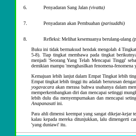
Penyadaran Sang Jalan
(vivatta)
Penyadaran akan Pembuahan
(parisuddhi)
Refleksi: Melihat kesemuanya berulang-ulang
(
Buku ini tidak bermaksud hendak mengolah 4 Tingka
5-8). Tiap tingkat membawa pada tingkat berikut
menjadi 'Seorang Yang Telah Mencapai Tinggi' seb
demikian mampu 'menghasilkan fenomena-fenomena ya
Kemajuan lebih lanjut dalam Empat Tingkat lebih t
Empat tingkat lebih tinggi itu adalah berurusan deng
yogavacara
akan merasa bahwa usahanya dalam menca
memperkembangkan diri dan mencapai setinggi mungk
lebih dulu dia menyempurnakan dan mencapai setingg
Anapanasati
ini.
Para ahli dimensi keempat yang sangat dikejar-kejar
kalau kepada mereka ditunjukkan, lalu dimengerti car
'yang duniawi' itu.