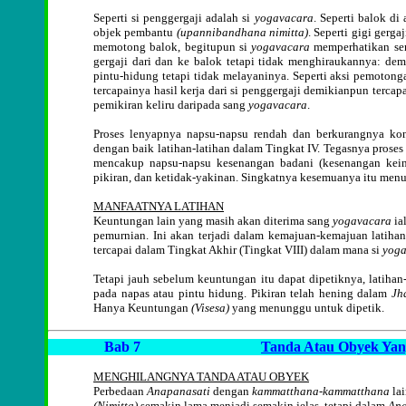
Seperti si penggergaji adalah si
yogavacara
. Seperti balok d
objek pembantu
(upannibandhana nimitta)
. Seperti gigi gerg
memotong balok, begitupun si
yogavacara
memperhatikan sen
gergaji dari dan ke balok tetapi tidak menghiraukannya: dem
pintu-hidung tetapi tidak melayaninya. Seperti aksi pemotong
tercapainya hasil kerja dari si penggergaji demikianpun terc
pemikiran keliru daripada sang
yogavacara
.
Proses lenyapnya napsu-napsu rendah dan berkurangnya kons
dengan baik latihan-latihan dalam Tingkat IV. Tegasnya proses
mencakup napsu-napsu kesenangan badani (kesenangan keind
pikiran, dan ketidak-yakinan. Singkatnya kesemuanya itu men
MANFAATNYA LATIHAN
Keuntungan lain yang masih akan diterima sang
yogavacara
ia
pemurnian. Ini akan terjadi dalam kemajuan-kemajuan latihan
tercapai dalam Tingkat Akhir (Tingkat VIII) dalam mana si
yoga
Tetapi jauh sebelum keuntungan itu dapat dipetiknya, latihan-
pada napas atau pintu hidung. Pikiran telah hening dalam
Jh
Hanya Keuntungan
(Visesa)
yang menunggu untuk dipetik.
Bab 7
Tanda Atau Obyek Yan
MENGHILANGNYA TANDA ATAU OBYEK
Perbedaan
Anapanasati
dengan
kammatthana-kammatthana
lai
(Nimitta)
semakin lama menjadi semakin jelas, tetapi dalam
Ana