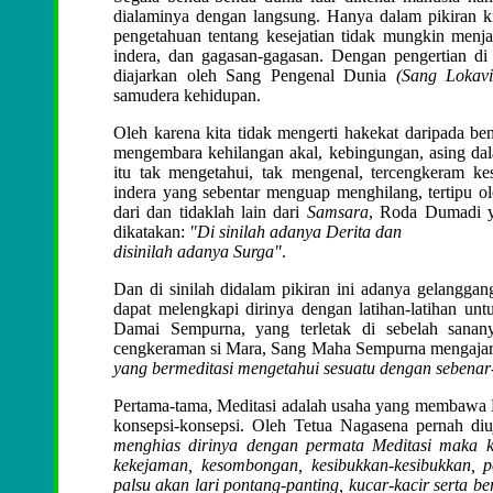
dialaminya dengan langsung. Hanya dalam pikiran k
pengetahuan tentang kesejatian tidak mungkin menjad
indera, dan gagasan-gagasan. Dengan pengertian d
diajarkan oleh Sang Pengenal Dunia
(Sang Lokavi
samudera kehidupan.
Oleh karena kita tidak mengerti hakekat daripada be
mengembara kehilangan akal, kebingungan, asing dala
itu tak mengetahui, tak mengenal, tercengkeram ke
indera yang sebentar menguap menghilang, tertipu ole
dari dan tidaklah lain dari
Samsara
, Roda Dumadi y
dikatakan:
"Di sinilah adanya Derita dan
disinilah adanya Surga"
.
Dan di sinilah didalam pikiran ini adanya gelanggan
dapat melengkapi dirinya dengan latihan-latihan 
Damai Sempurna, yang terletak di sebelah sanan
cengkeraman si Mara, Sang Maha Sempurna mengaja
yang bermeditasi mengetahui sesuatu dengan sebenar
Pertama-tama, Meditasi adalah usaha yang membawa 
konsepsi-konsepsi. Oleh Tetua Nagasena pernah di
menghias dirinya dengan permata Meditasi maka ko
kekejaman, kesombongan, kesibukkan-kesibukkan, pe
palsu akan lari pontang-panting, kucar-kacir serta 