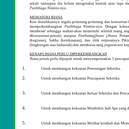
sekali walaupun dia belum mengetahui bentuk atau rupa da
Patibhaga Nimitta
-nya.
MEMASUKI JHANA
Kini disisihkannya segala perintang-perintang dan keruweta
memperkembangkan
Patibhaga Nimitta
-nya. Dengan keku
membesar' sehingga seakan-akan memenuhi seluruh ruang an
(Konsentrasi-penuh) ataupun
Patthamajjhana
(
Jhana
Pertam
(kegiuran),
Sukha
(kenikmatan), dan titik terpusatnya Pik
(lingkungan rasa badaniah) dan membawa sang
yogavacara
ke
KENAPA JHANA PERLU DIPERKEMBANGKAN
Jhana penuh perlu dipupuk untuk menyempurnakan 5 pencapai
Untuk membangun kekuatan Perenungan Seketika.
Untuk membangun kekuatan Pencapaian Seketika.
Untuk membangun kekuatan Keluar Seketika dari Penca
Untuk membangun kekuatan Membikin Jadi Apa yang di
Untuk membangun kekuatan Melihat kembali dan Meme