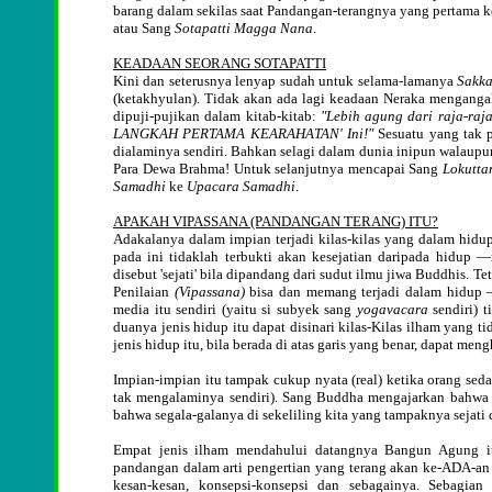
barang dalam sekilas saat Pandangan-terangnya yang pertama
atau Sang
Sotapatti Magga Nana
.
KEADAAN SEORANG SOTAPATTI
Kini dan seterusnya lenyap sudah untuk selama-lamanya
Sakka
(ketakhyulan). Tidak akan ada lagi keadaan Neraka mengangak
dipuji-pujikan dalam kitab-kitab:
"Lebih agung dari raja-raj
LANGKAH PERTAMA KEARAHATAN' Ini!"
Sesuatu yang tak p
dialaminya sendiri. Bahkan selagi dalam dunia inipun walaup
Para Dewa Brahma! Untuk selanjutnya mencapai Sang
Lokutta
Samadhi
ke
Upacara Samadhi
.
APAKAH VIPASSANA (PANDANGAN TERANG) ITU?
Adakalanya dalam impian terjadi kilas-kilas yang dalam hidu
pada ini tidaklah terbukti akan kesejatian daripada hidup
disebut 'sejati' bila dipandang dari sudut ilmu jiwa Buddhis. 
Penilaian
(Vipassana)
bisa dan memang terjadi dalam hidup —
media itu sendiri (yaitu si subyek sang
yogavacara
sendiri) 
duanya jenis hidup itu dapat disinari kilas-Kilas ilham yang
jenis hidup itu, bila berada di atas garis yang benar, dapat 
Impian-impian itu tampak cukup nyata (real) ketika orang se
tak mengalaminya sendiri). Sang Buddha mengajarkan bahwa 
bahwa segala-galanya di sekeliling kita yang tampaknya sejati 
Empat jenis ilham mendahului datangnya Bangun Agung i
pandangan dalam arti pengertian yang terang akan ke-ADA-an
kesan-kesan, konsepsi-konsepsi dan sebagainya. Sebagian d