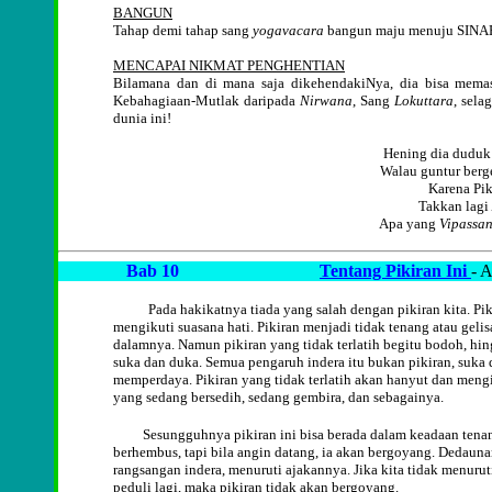
BANGUN
Tahap demi tahap sang
yogavacara
bangun maju menuju SINAR
MENCAPAI NIKMAT PENGHENTIAN
Bilamana dan di mana saja dikehendakiNya, dia bisa mem
Kebahagiaan-Mutlak daripada
Nirwana
, Sang
Lokuttara
, sela
dunia ini!
Hening dia duduk
Walau guntur berg
Karena Pi
Takkan lagi
Apa yang
Vipassa
Bab 10
Tentang Pikiran Ini
- 
Pada hakikatnya tiada yang salah dengan pikiran kita. Pik
mengikuti suasana hati. Pikiran menjadi tidak tenang atau gelis
dalamnya. Namun pikiran yang tidak terlatih begitu bodoh, hin
suka dan duka. Semua pengaruh indera itu bukan pikiran, suka
memperdaya. Pikiran yang tidak terlatih akan hanyut dan mengi
yang sedang bersedih, sedang gembira, dan sebagainya.
Sesungguhnya pikiran ini bisa berada dalam keadaan tenang;
berhembus, tapi bila angin datang, ia akan bergoyang. Dedau
rangsangan indera, menuruti ajakannya. Jika kita tidak menuru
peduli lagi, maka pikiran tidak akan bergoyang.