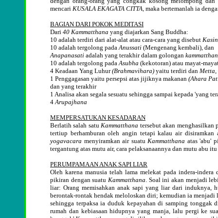
dengan orang-orang yang congkak kosong melompong dan or
mencari
KUSALA EKAGATA CITTA
, maka bertemanlah ia deng
BAGIAN DARI POKOK MEDITASI
Dari
40 Kammatthana
yang diajarkan Sang Buddha:
10 adalah terdiri dari alat-alat atau cara-cara yang disebut
Kasi
10 adalah tergolong pada
Anussati
(Mengenang kembali), dan
Anapanasati
adalah yang terakhir dalam golongan
kammattha
10 adalah tergolong pada
Asubha
(kekotoran) atau mayat-mayat
4 Keadaan Yang Luhur
(Brahmavihara)
yaitu terdiri dan
Metta
,
1 Penggagasan yaitu persepsi atas jijiknya makanan
(Ahara Pat
dan yang terakhir
1 Analisa akan segala sesuatu sehingga sampai kepada 'yang te
4
Arupajhana
MEMPERSATUKAN KESADARAN
Berlatih salah satu
Kammatthana
tersebut akan menghasilkan p
tertiup berhamburan oleh angin tetapi kalau air disiramkan
yogavacara
menyiramkan air suatu
Kammatthana
atas 'abu' 
tergantung atas mutu air, cara pelaksanaannya dan mutu abu itu 
PERUMPAMAAN ANAK SAPI LIAR
Oleh karena manusia telah lama melekat pada indera-indera
pikiran dengan suatu
Kammatthana
. Soal ini akan menjadi l
liar: Orang memisahkan anak sapi yang liar dari induknya,
berontak-rontak hendak meloloskan diri; kemudian ia menjad
sehingga terpaksa ia duduk kepayahan di samping tonggak dim
rumah dan kebiasaan hidupnya yang manja, lalu pergi ke sua