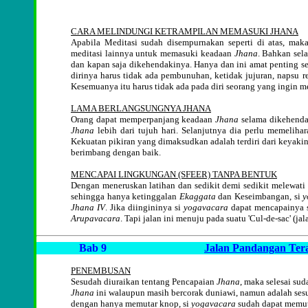
CARA MELINDUNGI KETRAMPILAN MEMASUKI JHANA
Apabila Meditasi sudah disempurnakan seperti di atas, maka
meditasi lainnya untuk memasuki keadaan
Jhana
. Bahkan sel
dan kapan saja dikehendakinya. Hanya dan ini amat penting 
dirinya harus tidak ada pembunuhan, ketidak jujuran, napsu r
Kesemuanya itu harus tidak ada pada diri seorang yang ingin m
LAMA BERLANGSUNGNYA JHANA
Orang dapat memperpanjang keadaan
Jhana
selama dikehenda
Jhana
lebih dari tujuh hari. Selanjutnya dia perlu memelih
Kekuatan pikiran yang dimaksudkan adalah terdiri dari keyakin
berimbang dengan baik.
MENCAPAI LINGKUNGAN (SFEER) TANPA BENTUK
Dengan meneruskan latihan dan sedikit demi sedikit melewati
sehingga hanya ketinggalan
Ekaggata
dan Keseimbangan, si
y
Jhana IV
. Jika diingininya si
yogavacara
dapat mencapainya s
Arupavacara
. Tapi jalan ini menuju pada suatu 'Cul-de-sac' (
Bab 9
Jalan Pandangan Ter
PENEMBUSAN
Sesudah diuraikan tentang Pencapaian
Jhana
, maka selesai su
Jhana
ini walaupun masih bercorak duniawi, namun adalah sesua
dengan hanya memutar knop, si
yogavacara
sudah dapat memuta