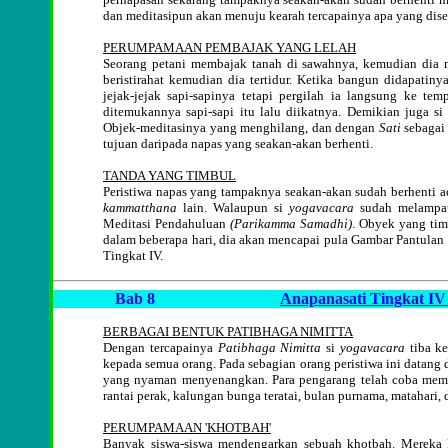
dan meditasipun akan menuju kearah tercapainya apa yang dis
PERUMPAMAAN PEMBAJAK YANG LELAH
Seorang petani membajak tanah di sawahnya, kemudian dia men
beristirahat kemudian dia tertidur. Ketika bangun didapati
jejak-jejak sapi-sapinya tetapi pergilah ia langsung ke t
ditemukannya sapi-sapi itu lalu diikatnya. Demikian juga s
Objek-meditasinya yang menghilang, dan dengan
Sati
sebagai 
tujuan daripada napas yang seakan-akan berhenti.
TANDA YANG TIMBUL
Peristiwa napas yang tampaknya seakan-akan sudah berhenti
kammatthana
lain. Walaupun si
yogavacara
sudah melampa
Meditasi Pendahuluan
(Parikamma Samadhi)
. Obyek yang tim
dalam beberapa hari, dia akan mencapai pula Gambar Pantulan 
Tingkat IV.
Bab 8
Anapanasati Tingkat I
BERBAGAI BENTUK PATIBHAGA NIMITTA
Dengan tercapainya
Patibhaga Nimitta
si
yogavacara
tiba ke
kepada semua orang. Pada sebagian orang peristiwa ini datang d
yang nyaman menyenangkan. Para pengarang telah coba mempe
rantai perak, kalungan bunga teratai, bulan purnama, matahari, d
PERUMPAMAAN 'KHOTBAH'
Banyak siswa-siswa mendengarkan sebuah khotbah. Mereka k