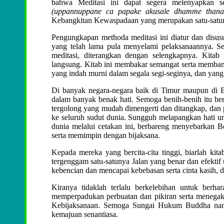
bahwa Meditasi ini dapat segera melenyapkan s
(uppannuppane ca papake akusale dhamme thanas
Kebangkitan Kewaspadaan yang merupakan satu-satunya
Pengungkapan methoda meditasi ini diatur dan disusu
yang telah lama pula menyelami pelaksanaannya. Se
meditasi, diterangkan dengan selengkapnya. Kitab
langsung. Kitab ini membakar semangat serta membangu
yang indah murni dalam segala segi-seginya, dan yang 
Di banyak negara-negara baik di Timur maupun di B
dalam banyak benak hati. Semoga benih-benih itu b
tergolong yang mudah dimengerti dan ditangkap, dan
ke seluruh sudut dunia. Sungguh melapangkan hati unt
dunia melalui cetakan ini, berbareng menyebarkan 
serta memimpin dengan bijaksana.
Kepada mereka yang bercita-cita tinggi, biarlah k
tergenggam satu-satunya Jalan yang benar dan efektif
kebencian dan mencapai kebebasan serta cinta kasih, 
Kiranya tidaklah terlalu berkelebihan untuk berh
memperpadukan perbuatan dan pikiran serta menegak
Kebijaksanaan. Semoga Sungai Hukum Buddha nan 
kemajuan senantiasa.