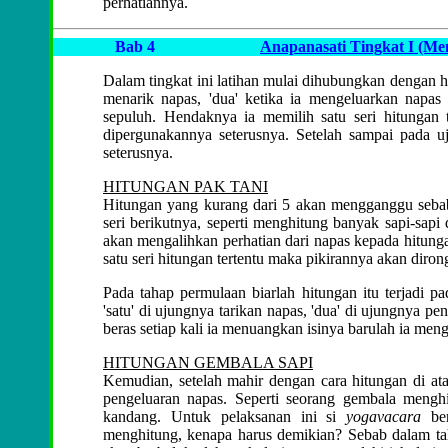
perhatiannya.
Bab 4
Anapanasati Tingkat I (Me
Dalam tingkat ini latihan mulai dihubungkan dengan 
menarik napas, 'dua' ketika ia mengeluarkan napas 
sepuluh. Hendaknya ia memilih satu seri hitungan 
dipergunakannya seterusnya. Setelah sampai pada uju
seterusnya.
HITUNGAN PAK TANI
Hitungan yang kurang dari 5 akan mengganggu sebab d
seri berikutnya, seperti menghitung banyak sapi-sap
akan mengalihkan perhatian dari napas kepada hitungan
satu seri hitungan tertentu maka pikirannya akan diro
Pada tahap permulaan biarlah hitungan itu terjadi p
'satu' di ujungnya tarikan napas, 'dua' di ujungnya p
beras setiap kali ia menuangkan isinya barulah ia men
HITUNGAN GEMBALA SAPI
Kemudian, setelah mahir dengan cara hitungan di atas,
pengeluaran napas. Seperti seorang gembala menghit
kandang. Untuk pelaksanan ini si
yogavacara
ber
menghitung, kenapa harus demikian? Sebab dalam taha