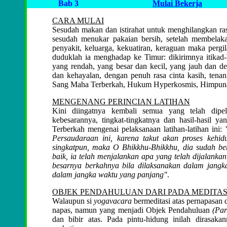
Bab 3
Mulai Bekerja
CARA MULAI
Sesudah makan dan istirahat untuk menghilangkan r
sesudah menukar pakaian bersih, setelah membelaka
penyakit, keluarga, kekuatiran, keraguan maka pergi
duduklah ia menghadap ke Timur: dikirimnya itikad
yang rendah, yang besar dan kecil, yang jauh dan de
dan kehayalan, dengan penuh rasa cinta kasih, tenan
Sang Maha Terberkah, Hukum Hyperkosmis, Himpun
MENGENANG PERINCIAN LATIHAN
Kini diingatnya kembali semua yang telah dipela
kebesarannya, tingkat-tingkatnya dan hasil-hasil 
Terberkah mengenai pelaksanaan latihan-latihan ini:
Persaudaraan ini, karena takut akan proses kehid
singkatpun, maka O Bhikkhu-Bhikkhu, dia sudah ber
baik, ia telah menjalankan apa yang telah dijalank
besarnya berkahnya bila dilaksanakan dalam jangka
dalam jangka waktu yang panjang"
.
OBJEK PENDAHULUAN DARI PADA MEDITAS
Walaupun si
yogavacara
bermeditasi atas pernapasan 
napas, namun yang menjadi Objek Pendahuluan
(Par
dan bibir atas. Pada pintu-hidung inilah dirasak