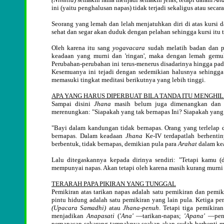
ini (yaitu penghalusan napas) tidak terjadi sekaligus atau seca
Seorang yang lemah dan lelah menjatuhkan diri di atas kursi 
sehat dan segar akan duduk dengan pelahan sehingga kursi itu
Oleh karena itu sang
yogavacara
sudah melatih badan dan p
keadaan yang murni dan 'ringan', maka dengan lemah gemul
Perubahan-perubahan ini terus-menerus disadarinya hingga pada
Kesemuanya ini tejadi dengan sedemikian halusnya sehingga
memasuki tingkat meditasi berikutnya yang lebih tinggi.
APA YANG HARUS DIPERBUAT BILA TANDA ITU MENGHI
Sampai disini
Jhana
masih belum juga dimenangkan dan h
merenungkan: "Siapakah yang tak bernapas Ini? Siapakah yang 
"Bayi dalam kandungan tidak bernapas. Orang yang terlelap d
bernapas. Dalam keadaan
Jhana
Ke-IV terdapatlah berhenti
berbentuk, tidak bernapas, demikian pula para
Arahat
dalam ke
Lalu ditegaskannya kepada dirinya sendiri: "Tetapi kamu (
mempunyai napas. Akan tetapi oleh karena masih kurang murni
TERARAH PAPA PIKIRAN YANG TUNGGAL
Pemikiran atas tarikan napas adalah satu pemikiran dan pemik
pintu hidung adalah satu pemikiran yang lain pula. Ketiga p
(Upacara Samadhi)
atau
Jhana-penuh
. Tetapi tiga pemikira
menjadikan
Anapasati
(
'Ana'
—tarikan-napas;
'Apana'
—penge
pernapasan sekarang tampaknya seakan-akan sudah berhenti mak