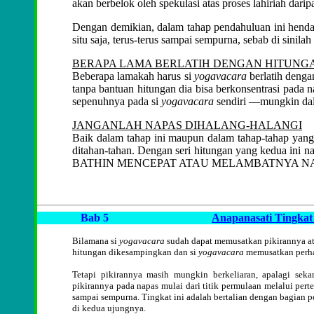
akan berbelok oleh spekulasi atas proses lahiriah dari
Dengan demikian, dalam tahap pendahuluan ini henda
situ saja, terus-terus sampai sempurna, sebab di sinil
BERAPA LAMA BERLATIH DENGAN HITUNG
Beberapa lamakah harus si
yogavacara
berlatih denga
tanpa bantuan hitungan dia bisa berkonsentrasi pada n
sepenuhnya pada si
yogavacara
sendiri —mungkin dala
JANGANLAH NAPAS DIHALANG-HALANGI
Baik dalam tahap ini maupun dalam tahap-tahap yang 
ditahan-tahan. Dengan seri hitungan yang kedua i
BATHIN MENCEPAT ATAU MELAMBATNYA NAP
Bab 5
Anapanasati Tingkat
Bilamana si
yogavacara
sudah dapat memusatkan pikirannya atas
hitungan dikesampingkan dan si
yogavacara
memusatkan perha
Tetapi pikirannya masih mungkin berkeliaran, apalagi sek
pikirannya pada napas mulai dari titik permulaan melalui pert
sampai sempurna. Tingkat ini adalah bertalian dengan bagian per
di kedua ujungnya.