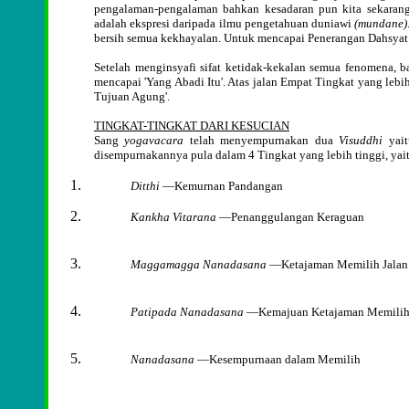
pengalaman-pengalaman bahkan kesadaran pun kita sekarang 
adalah ekspresi daripada ilmu pengetahuan duniawi
(mundane)
bersih semua kekhayalan. Untuk mencapai Penerangan Dahsyat 
Setelah menginsyafi sifat ketidak-kekalan semua fenomena, b
mencapai 'Yang Abadi Itu'. Atas jalan Empat Tingkat yang lebih
Tujuan Agung'.
TINGKAT-TINGKAT DARI KESUCIAN
Sang
yogavacara
telah menyempurnakan dua
Visuddhi
yait
disempurnakannya pula dalam 4 Tingkat yang lebih tinggi, yai
Ditthi
—Kemurnan Pandangan
Kankha Vitarana
—Penanggulangan Keraguan
Maggamagga Nanadasana
—Ketajaman Memilih Jalan
Patipada Nanadasana
—Kemajuan Ketajaman Memilih 
Nanadasana
—Kesempurnaan dalam Memilih