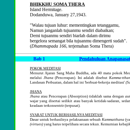
BHIKKHU SOMA THERA
Island Hermitage.
Dodanduwa, January 27,1943.
"Walau tujuan luhur: mementingkan tetanggamu,
Namun janganlah tujuanmu sendiri diabaikan;
Demi tujuanmu sendiri biarlah dalam dirimu
bergelora semangat bila tujuanmu dimengerti sudah".
(
Dhammapada 166
, terjemahan Soma Thera)
Bab 1
Pendahuluan Anapanasat
POKOK MEDITASI
Menurut Ajaran Sang Maha Buddha, ada 40 mata pokok Medi
melalui
Jhana
(Pencerapan). Ini adalah disebut
Kamma-ttha
Landasan Perbuatan, dalam hal ini 'berbuat-bekerja meditasi'
(S
JHANA
Jhana
atau Pencerapan (Absorption) tidaklah sama dengan
au
wajar yang disertai sedikit atau banyak ketidak-sadaran, se
keadaan terkonsentrir (terpusat).
SYARAT UNTUK BERHASILNYA MEDITASI
Dasar untuk berhasilnya pelaksanaan sebuah
Kammatthana
(ya
(virtues)
yang harus terpelihara secara tekun. Kemurnian kebaj