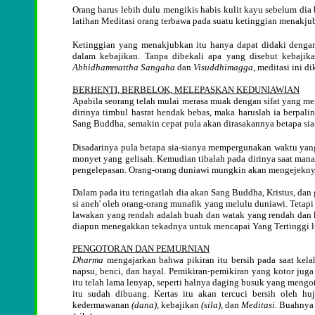
Orang harus lebih dulu mengikis habis kulit kayu sebelum dia
latihan Meditasi orang terbawa pada suatu ketinggian menakju
Ketinggian yang menakjubkan itu hanya dapat didaki dengan
dalam kebajikan. Tanpa dibekali apa yang disebut kebajik
Abhidhammattha Sangaha
dan
Visuddhimagga
, meditasi ini d
BERHENTI, BERBELOK, MELEPASKAN KEDUNIAWIAN
Apabila seorang telah mulai merasa muak dengan sifat yang m
dirinya timbul hasrat hendak bebas, maka haruslah ia berpal
Sang Buddha, semakin cepat pula akan dirasakannya betapa sia-
Disadarinya pula betapa sia-sianya mempergunakan waktu yang
monyet yang gelisah. Kemudian tibalah pada dirinya saat man
pengelepasan. Orang-orang duniawi mungkin akan mengejeknya 'S
Dalam pada itu teringatlah dia akan Sang Buddha, Kristus, dan 
si aneh' oleh orang-orang munafik yang melulu duniawi. Tetap
lawakan yang rendah adalah buah dan watak yang rendah dan k
diapun menegakkan tekadnya untuk mencapai Yang Tertinggi l
PENGOTORAN DAN PEMURNIAN
Dharma
mengajarkan bahwa pikiran itu bersih pada saat kel
napsu, benci, dan hayal. Pemikiran-pemikiran yang kotor juga
itu telah lama lenyap, seperti halnya daging busuk yang mengo
itu sudah dibuang. Kertas itu akan tercuci bersih oleh hu
kedermawanan
(dana)
, kebajikan
(sila)
, dan
Meditasi
. Buahnya