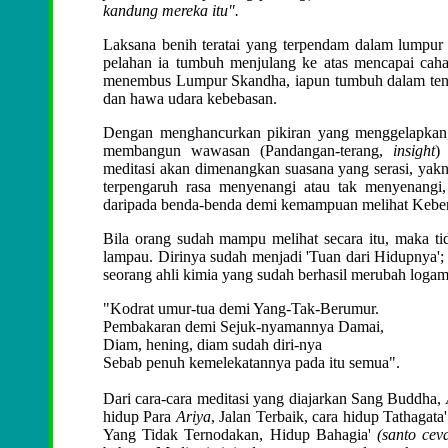
kandung mereka itu".
Laksana benih teratai yang terpendam dalam lumpur
pelahan ia tumbuh menjulang ke atas mencapai caha
menembus Lumpur Skandha, iapun tumbuh dalam tenan
dan hawa udara kebebasan.
Dengan menghancurkan pikiran yang menggelapkan,
membangun wawasan (Pandangan-terang,
insight
)
meditasi akan dimenangkan suasana yang serasi, yak
terpengaruh rasa menyenangi atau tak menyenang
daripada benda-benda demi kemampuan melihat Kebena
Bila orang sudah mampu melihat secara itu, maka tid
lampau. Dirinya sudah menjadi 'Tuan dari Hidupnya'; 
seorang ahli kimia yang sudah berhasil merubah loga
"Kodrat umur-tua demi Yang-Tak-Berumur.
Pembakaran demi Sejuk-nyamannya Damai,
Diam, hening, diam sudah diri-nya
Sebab penuh kemelekatannya pada itu semua".
Dari cara-cara meditasi yang diajarkan Sang Buddha,
hidup Para
Ariya
, Jalan Terbaik, cara hidup Tathagata
Yang Tidak Ternodakan, Hidup Bahagia'
(santo cev