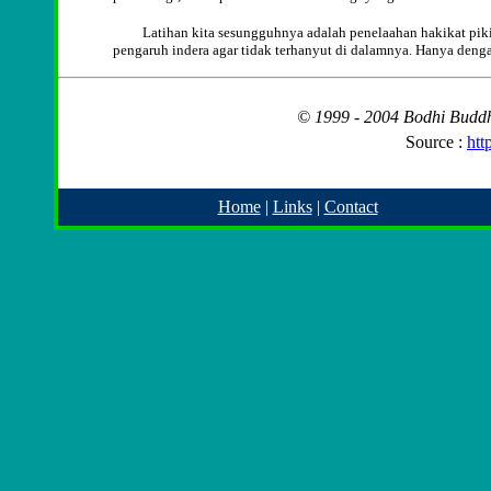
Latihan kita sesungguhnya adalah penelaahan hakikat pikir
pengaruh indera agar tidak terhanyut di dalamnya. Hanya denga
© 1999 - 2004
Bodhi Buddhi
Source :
htt
Home
|
Links
|
Contact