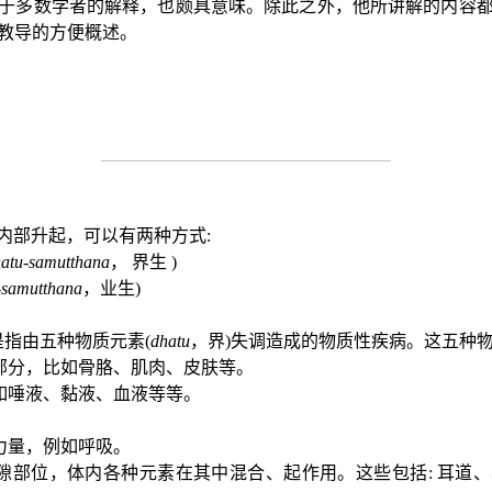
于多数学者的解释，也颇具意味。除此之外，他所讲解的内容
教导的方便概述。
内部升起，可以有两种方式
:
atu-samutthana
，
界生
)
samutthana
，业生
)
是指由五种物质元素
(
dhatu
，界
)
失调造成的物质性疾病。这五种
部分，比如骨胳、肌肉、皮肤等。
如唾液、黏液、血液等等。
力量，例如呼吸。
隙部位，体内各种元素在其中混合、起作用。这些包括
:
耳道、