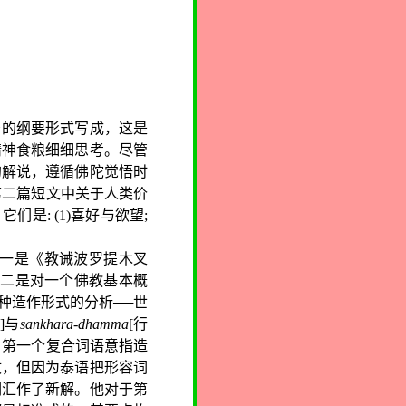
少的纲要形式写成，这是
精神食粮细细思考。尽管
的解说，遵循佛陀觉悟时
第二篇短文中关于人类价
，它们是
: (1)
喜好与欲望
;
据一是《教诫波罗提木叉
;
二是对一个佛教基本概
种造作形式的分析──世
]
与
sankhara-dhamma
[
行
:
第一个复合词语意指造
收，但因为泰语把形容词
词汇作了新解。他对于第