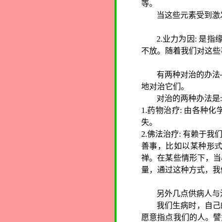
等。
当这些元素受到激
2.
业力为因
:
是指
不放。随着我们对这些
有两种对治的办法
地对治它们。
对治的两种办法是
:
1.
药物治疗
:
由各种化
失。
2.
佛法治疗
:
有赖于我
善事，比如以某种
形
禅。在某些情形下，当
量，通过这种方式，我
另外几点供病人与
我们生病时，自己
愿意指点我们的人。譬