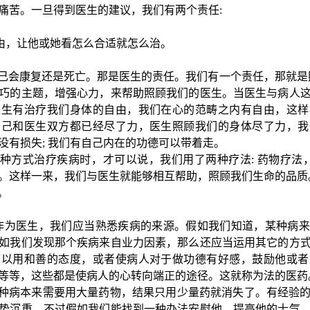
痛苦。一旦得到医生的建议，我们有两个责任
:
。
由，让他或她看怎么合适就怎么治。
己会康复还是死亡。那是医生的责任。我们有一个责任，那就是
巧的主题，增强心力，来帮助照顾我们的医生。当医生与病人
医生有治疗我们身体的自由，我们在心的范畴之内有自由，这样
自己和医生双方都已经尽了力，医生照顾我们的身体尽了力，我
没有损失
;
我们有自己内在的功德可以带着走。
种方式治疗疾病时，才可以说，我们用了两种疗法
:
药物疗法
。这样一来，我们与医生就
能够相互帮助，照顾我们生命的品质
。
作为医生，我们应当熟悉疾病的来源。假如我们知道，某种病来
如我们发现那个疾病来自业力因素，那么还应当运用其它的方
可以用和善的态度，或者使病人对于做功德有好感，鼓励他或者
等等，这些都是使病人的心转向端正的途径。这就称为法的医药
种病本来需要用大量药物，结果只用少量药就消失了。有经验
势沉重，不过假如我们能找到一种办法安慰他，提高他的士气