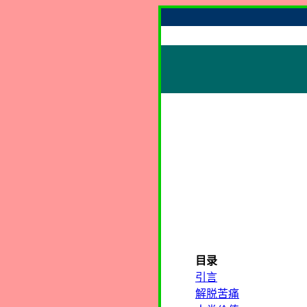
目录
引言
解脱苦痛