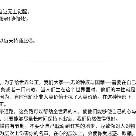
─自证无上觉醒，
者[薄伽梵]。
以每天持诵此偈。
。为了给世界公正，我们大家──无论种族与国籍──需要在自
教条或者一门宗教。当人们生在这个世界里时，他们的本性就是
因为，有时他们让非人类价值干扰了人类价值。在这种情形下
正。
条道路，这条路可以帮助全世界的人，使他们能够使自己的心
，只要能够尽量长时间保持不出错，我们仍然做得很好。
懂得有节制。不要让自己耽溺到狂热的地步，导致你对人对物
为层次上伤害你的名声。在心的层次上，会使你受迷惑、欺骗