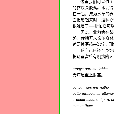
这里我们可以作个
的黏液会脱落。水变得
在一起，成为水草的养
面搅动起来时，这种心
很难治了──哪怕它可
因此，业力病在某
起，传播开来影响身体
述两种医药来治疗，那
我自己已经亲身经
把这些留给有明辨的人
arogya parama labha
无病是至上财富。
pañca-mare jine natho
patto sambodhim-uttam
araham buddho itipi so 
namamiham