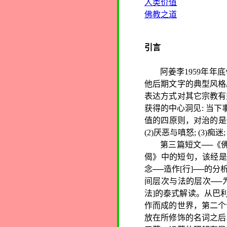
人类价值
佛教之道
引言
阿姜李
1959
年年底
他后期文字的典型风格
表达方式对其它宗教有
获得的中心洞见
:
当下
值的四原则，对治的是
(2)
厌恶与嗔怒
; (3)
痴迷
;
第三篇短文──《
偈》中的短句，该经
念──造作
[
行
]
──的分
间层次与法的层次──
法
]
的泰式解读。从巴
作而成的世界，第二个
放在所修饰的名词之后