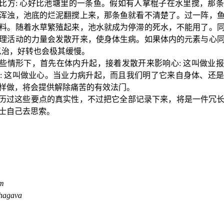
比方
:
心好比池塘里的一条鱼。假如有人拿棍子在水里搅，那条
浑浊，池底的烂泥翻搅上来，那条鱼就看不清楚了。过一阵，
料。随着水草繁殖起来，池水就成为停滞的死水，不能用了。
理活动的力量会发散开来，使身体生病。如果体内的元素与心
以治，好转也会极其缓慢。
些情形下，首先在体内升起，接着发散开来影响心
:
这叫做业报
:
这叫做业心。当业力病升起，而且我们明了它来自身体、还
样做，将会提供解除痛苦的有效法门。
历过这些要点的真实性，不过把它全部记录下来，将是一件冗
士自己去思索。
am
bhagava