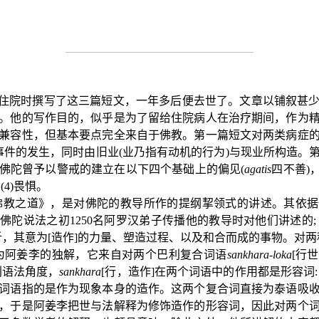
住院时撰写了这三篇短文，一年多后便去世了。文章以铺叙甚
。他的写作目的，似乎是为了留给住院病人在治疗期间，作为
兼容性，但基本要点完全来自于佛教。第一篇短文对两类病症
事件的发生，同时由旧业
(
业乃指有动机的行为
)
与现业所构造。
佛陀曾予以警戒的建立在以下四个基础上的偏见
(
agatis
四不善
)
 (4)
畏惧。
佛教之道》，是对佛陀的教导所作的提纲挈领式的讲述。其依
是佛陀说法之初
1250
名阿罗汉弟子传播他的教导时对他们讲述的
析，其意为
[
造作
]
的力量、塑造过程、以及和合而成的事物。对两
为阿姜李的独解，它来自对两个巴利复合词语
sankhara-loka
[
行世
利语法角度，
sankhara
[
行，造作
]
在两个词语中的作用都是形容词
词语指的是作为现象本身的造作。这两个复合词直接为泰语吸
，于是阿姜李把世与法解释为修饰造作的形容词，因此对两个