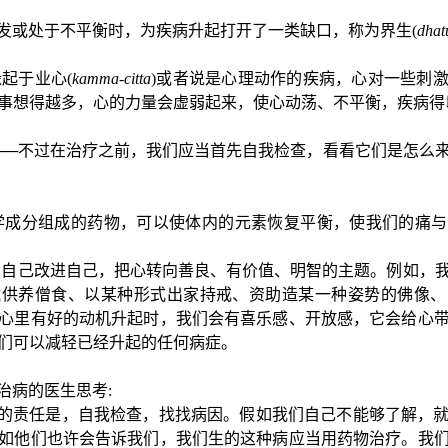
发或处于不平衡时，为疾病升起打开了一类缺口，称为界生
(
dhat
缘起于业心
(
kamma-citta
)
或者说是心理动作的疾病，心对一些刺
事想得越多，心的力量会虚弱起来，使心动荡、不平衡，疾病得
──不过在治疗之前，我们应当首先自我检查，看看它们是怎么
学成分组成的药物，可以使体内的元素恢复平衡，使我们的痛与
们自己改进自己，把心转向善良、有价值、明智的主题。例如，
式
供养僧食、以某种形式出家持戒、资助造某一种姿势的佛像、
心里有好的动机升起时，我们会有喜乐感、开放感，它会给心
们可以减轻已经升起的任何病症。
治病的医生思考
:
的责任是，自我检查，找找病因。假如我们自己不能够了解，
如他们也许会告诉我们，我们生的这种病应当用药物治疗。我