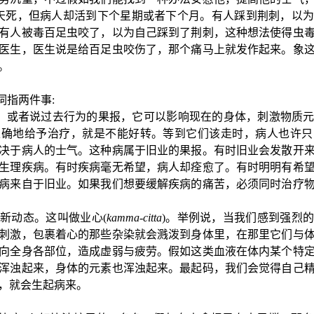
天死，但病人却活到下个星期或者下个月。有人踩到荆刺，以
有人被毒百足虫咬了，以为自己踩到了荆刺，这种想法使得虫
医生，医生说是给百足虫咬伤了，那个痛马上就发作起来。象
。
词指两件事
:
，或者说过去行为的果报，它可以影响现在的身体，刺激物质
正确地给予治疗，就是不能好转。等到它们该走时，病人也许只
决于病人的士气。这种病属于旧业的果报。有时旧业会发散开
生理疾病。有时疾病毫无希望，病人却痊愈了。有时明明有希
病来自于旧业。如果我们想要缓解疾病的痛苦，必须同时治疗
的新动态。这叫做业心
(
kamma-citta
)
。举例说，当我们感到强烈的
刺激，包裹着心的那些杂染就会溅泼到身体里，在那里它们与
向全身各部位，造成虚弱与疲劳。假如这类血液在体内某个特
浑浊起来，身体的元素也浑浊起来。最起码，我们会觉得自己
，就会生起病来。