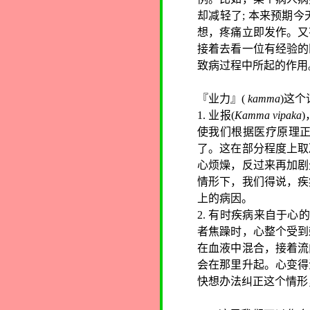
却减轻了
;
本来预期今
想，疼痛立即发作。又
接着去看一位有经验的
致病过程中所起的作用
『业力』
(
kamma
)
这个
1.
业报
(
Kamma vipaka
)
使我们根据医疗原理
了。这在部分程度上取
心烦燥，反过来再加剧
情形下，我们得说，疾
上的病因。
2.
有时疾病来自于心
者焦躁时，心整个受到
在血液中混合，接着流
会在那里升起。心变得
快想办法纠正这个情形