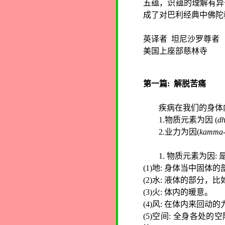
五蕴，识蕴的理解有异
成了对巴利经典中佛陀
英译者
坦尼沙罗尊者
美国上座部慈林寺
第一篇
:
解脱苦痛
疾病在我们的身体
1.
物质元素为因
(
dh
2.
业力为因
(
kamma-
1.
物质元素为因
:
(1)
地
:
身体当中固体的
(2)
水
:
液体的部分，比
(3)
火
:
体内的暖意。
(4)
风
:
在体内来回动的
(5)
空间
:
全身各处的空