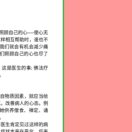
照顾自己的心──使心无
这样相互帮助时，谁也不
我们就会有机会减少痛
们照顾自己的心也尽了
，这是医生的事
;
佛法疗
。
自物质因素，就应当给
式，改善病人的心态。例
她供养僧食、禅定、诵
。
的医生肯定见过这样的病
，症状本来在恶化，后来