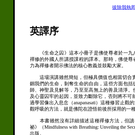
拔除我執
英譯序
《生命之囚》這本小冊子是佛使尊者於一九八
禪修的外國人所講授課程的譯本。那時，佛使尊
力為禪修者開示佛法的核心教義並鼓勵大家。
這場演講雖然簡短，但極具價值也相當切合實
錮我們的生命，剝奪生命的自由，這些方面包括
師、神聖及見解等，乃至至高無上的善及清淨。佛使尊
及心靈囚牢的起因，並致力斷除它，否則將不可
過學習像出入息念（anapanasati）這種修
觀呼吸的方法，就是佛陀在證悟前後所採用的一
本書雖然沒有詳細描述這種禪修方法，但讀者
祕》（Mindfulness with Breathing: Unveil
出版。