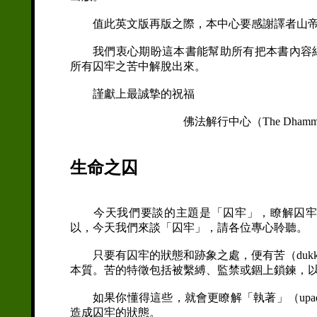
值此英文版再版之際，本中心要感謝譯者山帝卡羅比丘Ve
我們衷心期盼這本書能幫助所有把本書內容納
所有囚牢之苦中解脫出來。
謹獻上最誠摯的祝福
佛法解行中心（The Dhamma Study & 
生命之囚
今天我們要談的主題是「囚牢」，瞭解囚牢會
以，今天我們來談「囚牢」，請各位專心聆聽。
只要有囚牢的狀態和跡象之處，便有苦（dukk
本質。苦的特徵包括被繫縛、監禁或錮上鎖鍊，
如果你懂得這些，就會更瞭解「執著」（upad
造成囚牢的狀態。