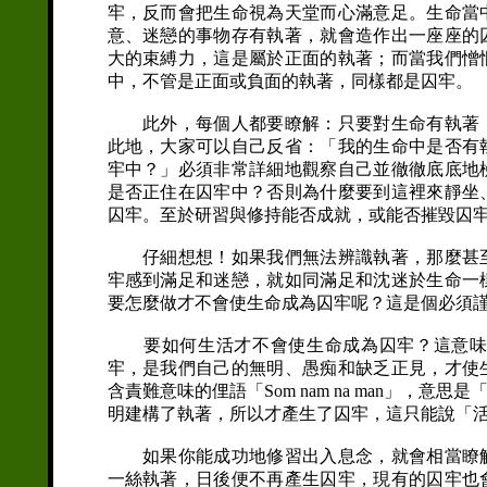
牢，反而會把生命視為天堂而心滿意足。生命當
意、迷戀的事物存有執著，就會造作出一座座的
大的束縛力，這是屬於正面的執著；而當我們憎
中，不管是正面或負面的執著，同樣都是囚牢。
此外，每個人都要瞭解：只要對生命有執著，
此地，大家可以自己反省：「我的生命中是否有
牢中？」必須非常詳細地觀察自己並徹徹底底地
是否正住在囚牢中？否則為什麼要到這裡來靜坐
囚牢。至於研習與修持能否成就，或能否摧毀囚
仔細想想！如果我們無法辨識執著，那麼甚至
牢感到滿足和迷戀，就如同滿足和沈迷於生命一
要怎麼做才不會使生命成為囚牢呢？這是個必須
要如何生活才不會使生命成為囚牢？這意味著
牢，是我們自己的無明、愚痴和缺乏正見，才使
含責難意味的俚語「Som nam na man」
明建構了執著，所以才產生了囚牢，這只能說「
如果你能成功地修習出入息念，就會相當瞭解
一絲執著，日後便不再產生囚牢，現有的囚牢也