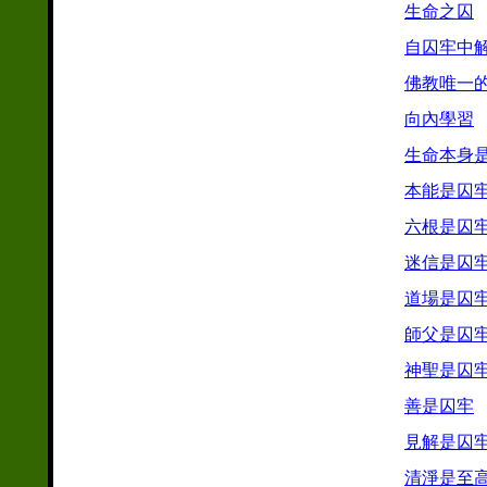
生命之囚
自囚牢中
佛教唯一
向內學習
生命本身
本能是囚
六根是囚
迷信是囚
道場是囚
師父是囚
神聖是囚
善是囚牢
見解是囚
清淨是至