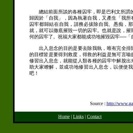
總結前面所談的各種囚牢，即是巴利文所謂的「
歸因於「自我」，因為執著自我，又產生「我所
囚牢都歸結在自我，請務必拔除自我、愚痴，
就，就可以徹底摧毀一切的囚牢。也就是說，摧
何的囚牢了。祝福大家都能成功地摧毀囚牢──「
出入息念的目的是要去除我執，唯有完全排除
的目標皆是要得到救度，得救的利益是無可言喻
修習出入息念，就能從人類各種的囚牢中解脫出
助大家瞭解，並成功地修習出入息念，以便使
吧！
Source :
http://www.ga
Home
|
Links
|
Contact