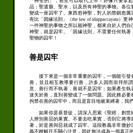
「神聖的」，甚至可以取代上帝！好像只要拿
品：聖遺骸、聖水，以及所有神聖的事物。各位
變成一座囚牢了。東西愈神聖，對人的禁錮愈厲
有比「因緣法則」（the law of idappacc
一件神聖的事物之所以能神聖，都來自於人們自
神聖，就是囚牢。「因緣法則」不需要任何執著
聖物的囚牢！
善是囚牢
接下來是一個非常重要的囚牢，一個能引發各
善，並且相互教導要行善，許多人因而崇拜所
意、善行而不執著，善就不是囚牢；如果產生執
迷失於善，直到善變成了一個問題。因此務必要
拘禁在善的囚牢中，而且是盲目地被束縛著，我
如果你是基督徒，請深入思索《聖經．創世紀
人辨別善惡的果實。不要去吃果實，否則它將導
著，於是善與惡就成了囚牢。這段教義非常微妙
義不瞭解且不關心注意，因此無法成為一個真正