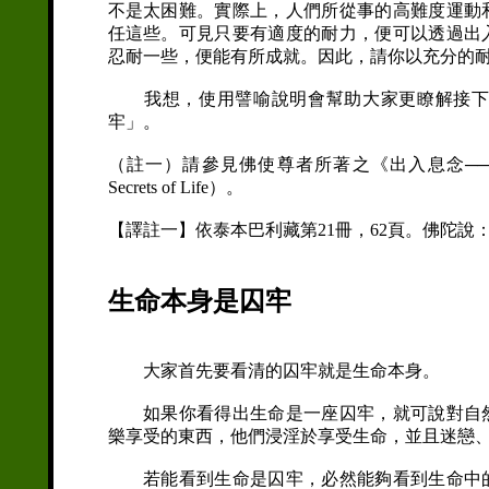
不是太困難。實際上，人們所從事的高難度運動
任這些。可見只要有適度的耐力，便可以透過出
忍耐一些，便能有所成就。因此，請你以充分的
我想，使用譬喻說明會幫助大家更瞭解接下來
牢」。
（註一）請參見佛使尊者所著之《出入息念──揭開生命的奧秘》（M
Secrets of Life）。
【譯註一】依泰本巴利藏第21冊，62頁。佛陀
生命本身是囚牢
大家首先要看清的囚牢就是生命本身。
如果你看得出生命是一座囚牢，就可說對自然
樂享受的東西，他們浸淫於享受生命，並且迷戀
若能看到生命是囚牢，必然能夠看到生命中的