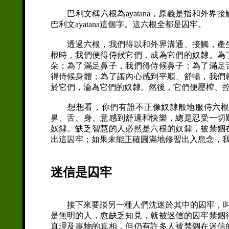
巴利文稱六根為ayatana，原義是指和外界
巴利文ayatana這個字。這六根全都是囚牢。
透過六根，我們得以和外界溝通、接觸，產生
根時，我們便得侍候它們，成為它們的奴隸。為
朵；為了滿足鼻子，我們得侍候鼻子；為了滿足
得侍候身體；為了讓內心感到平順、舒暢，我們
於它們，淪為它們的奴隸。然後，它們便壓榨、
想想看，你們有誰不正像奴隸般地服侍六根？
鼻、舌、身、意感到舒適和快樂，總是忍受一切
奴隸。缺乏智慧的人必然是六根的奴隸，被禁錮
出這囚牢；如果未能正確圓滿地修習出入息念，
迷信是囚牢
接下來要談另一種人們沈迷於其中的囚牢，叫做saiy
是無明的人，愈缺乏知見，就被迷信的囚牢禁錮
真理及事物的真相，但仍有許多人被禁錮在迷信