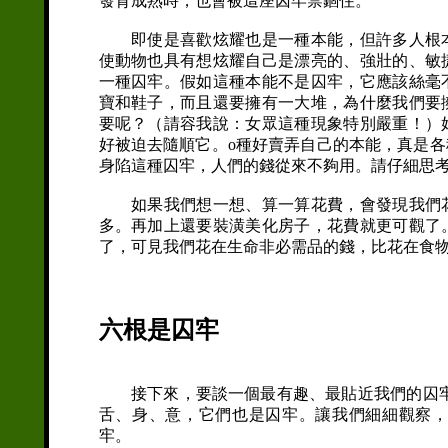
發育成熟時，也會被這座囚牢禁錮住。
即使是喜歡炫耀也是一種本能，但許多人根本
使動物也具有想炫耀自己是漂亮的、強壯的、敏
一種囚牢。假如這種本能不是囚牢，它應該絲毫
寶和鞋子，而且還要擁有一大堆，為什麼我們要
要呢？（請容我說：女眾這種現象特別嚴重！）
好被迫去隨順它。o種好賣弄自己的本能，真是
身陷這種囚牢，人們的錢從來不夠用。請仔細思
如果我們想一想、算一算花費，會發現我們花
多。再加上還要裝潢美化房子，花費就更可觀了
了，可見我們花在生命非必需品的錢，比花在食
六根是囚牢
接下來，要談一個最有趣、最貼近我們的囚牢，那
舌、身、意，它們也是囚牢。讓我們細細觀察
牢。