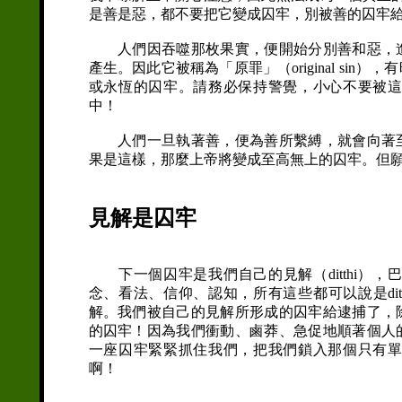
是善是惡，都不要把它變成囚牢，別被善的囚牢
人們因吞噬那枚果實，便開始分別善和惡，進
產生。因此它被稱為「原罪」（original sin），
或永恆的囚牢。請務必保持警覺，小心不要被
中！
人們一旦執著善，便為善所繫縛，就會向著至
果是這樣，那麼上帝將變成至高無上的囚牢。但
見解是囚牢
下一個囚牢是我們自己的見解（ditthi），巴
念、看法、信仰、認知，所有這些都可以說是di
解。我們被自己的見解所形成的囚牢給逮捕了，
的囚牢！因為我們衝動、鹵莽、急促地順著個人
一座囚牢緊緊抓住我們，把我們鎖入那個只有
啊！