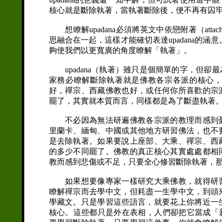
核心就是斷除執著，當執著斷除後，便不再有囚
想瞭解upadana必須將英文中依戀附著（attachme
思融合在一起，這樣才能確切表達upadana的涵
夠使我們以更寬廣的角度瞭解「執著」。
upadana（執著）雖只是個簡單的字，但卻
家務必瞭解斷除執著就是佛教各宗各派的核心
好，禪宗、西藏佛教也好，或任何你所喜歡的宗
罷了，其實就本質而言，同樣都是為了斷盡執著
不必因為無法研遍佛教各宗派的教理而感到憂
里蘭卡、緬甸、中國或其他地方研習佛法，也不
是去除執著。如果要說上座部、大乘、禪宗、西
的多少不同罷了。佛教的真正核心其實處處都相
教而感到悲傷或不足，只要全心修習斷除執著，
如果想要像專家一樣研究大乘佛教，就得研習
瞭解禪宗而去學中文，但耗盡一生學中文，到頭
學藏文。只是學習這些語言，就要花上你將近一
核心。這些都只是外在表相，人們卻把它當成「新發展