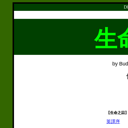
Dh
生
by Bu
【生命之囚
英譯序