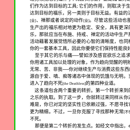
们作为达到目标的工具; 它们的作用，则取决于
达到目标的福乐，另一类则于目标无益。有益的活
、禅那或者说定的动作
。尽管这些活动也
[业]
[业]
生产出的福乐相对地更为稳定、安全，具有更深
乐，那就应当在布施、持戒、禅定的活动中生产
活动藉著发展觉悟所必要的心智的清晰度，也同
你的一套基本工具，因此你要使它们保持性能良
至于其它的乐与痛──譬如涉及感官欲乐之追求
你用诸工具加以处理的对象，作为趋向觉醒的明
无常、苦、非我──你对继续生产与消费这些东
源自于爱、嗔、痴等诸态中体现的饥饿与无明。
进入了趋向不死
的第四种业道。
[
the Deathless
]
这条道包含两个重要的转折。第一个转折来到
之乐的执取。到了这一步，你就转过来同样从你
难是，你已对定的坚实性已依赖过强，不愿寻找
更为精细。不过，一旦你克服了寻找那种无常
[不
不死。
那便是第二个转折的发生点。如经文中指出，