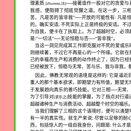
理素质
──接著造作一股对它的贪爱
[
dhamma
,法]
我感，便阻碍了彻底觉醒之道。在这一步，三相
苦，凡是苦的皆非我”──开放的可能性有: 凡是恒稳
的，确实安适; 不死实际上正是终极的安适。不
为自我，便卡在了执取上。为了超越时空，必须
是:“一切法”──无论恒稳与否──“皆非我”。
当这一洞见完成其工作即克服对不死的爱或乐
则继续著，不过它不再是心的一个所缘。它就在
己的幸福而生产和消费的动作终止了，因为已经
已经被放下，恒稳与无常、苦与乐、我与非我，
因此，佛教无常观的语境是这样的: 它是逼近
重人的那个基本欲求，即期望力有所值，期望无
于发展趋向真乐的善巧技能。它对三相──无常
为了引导对
技能的掌握，为了指点对行道
[求乐之]
超越诸种生产与消费活动、超越整个时空的福乐
当我们理解了三相的这个语境时，便可以清楚
有一半的真实性。就生产来说: 尽管以足够的
西，包括惊人的一组自我身份，问题是: 什么才