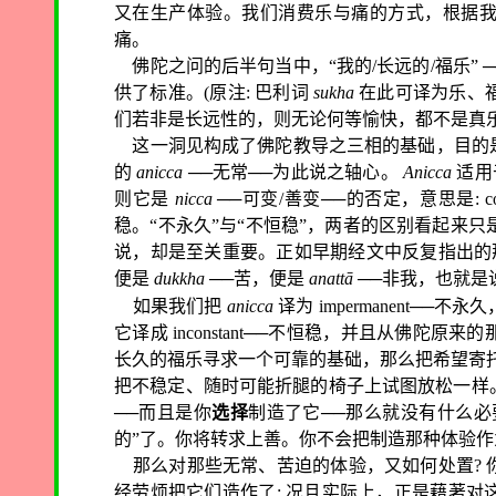
又在生产体验。我们消费乐与痛的方式，根据
痛。
佛陀之问的后半句当中，“我的/长远的/福乐”
供了标准。(原注: 巴利词
sukha
在此可译为乐、福
们若非是长远性的，则无论何等愉快，都不是真乐
这一洞见构成了佛陀教导之三相的基础，目的
的
anicca
──无常──为此说之轴心。
Anicca
适用
则它是
nicca
──可变/善变──的否定，意思是:
c
稳。“不永久”与“不恒稳”，两者的区别看起来
说，却是至关重要。正如早期经文中反复指出的
便是
dukkha
──苦，便是
anattā
──非我，也就是
如果我们把
anicca
译为
impermanent
──不永
它译成
inconstant
──不恒稳，并且从佛陀原来的
长久的福乐寻求一个可靠的基础，那么把希望寄
把不稳定、随时可能折腿的椅子上试图放松一样
──而且是你
选择
制造了它──那么就没有什么必
的”了。你将转求上善。你不会把制造那种体验
那么对那些无常、苦迫的体验，又如何处置? 
经劳烦把它们造作了; 况且实际上，正是藉著