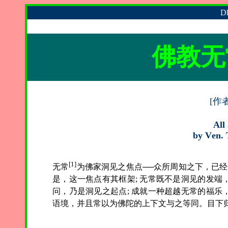
Dh
佛教无
[作
All
by
V
en.
[1]
无常
为佛家洞见之焦点──众所周知之下，已经
是，这一焦点有其框架
;
无常既不是洞见的发端
问，乃是洞见之起点; 成就一种超越无常的福
语境，并且常以为佛陀的上下文与之等同。目下归