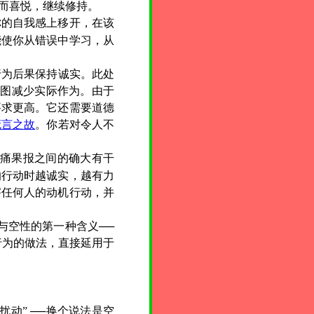
而喜悦，继续修持。
你的自我感上移开，在该
能使你从错误中学习，从
行为后果保持诚实。此处
试图减少实际作为。由于
要求更高。它还需要道德
谎言之故
。你若对令人不
痛果报之间的确大有干
的行动时越诚实，越有力
害任何人的动机行动，并
与空性的第一种含义──
行为的做法，直接延用于
动” ──换个说法是空