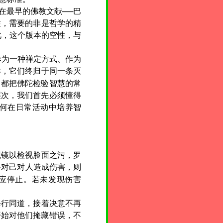
在最早的佛教文献──巴
性，需要的非是哲学的精
此，这个版本的空性，与
作为一种禅定方式、作为
异，它们终归于同一条灭
，都把佛陀检验智慧的常
层次，我们首先必须懂得
何在日常活动中培养智
镜以检视脸面之污，罗
将对己对人造成伤害，则
则应停止。若未发现伤害
修行同道，接着决意不再
开始对他们掩藏错误，不