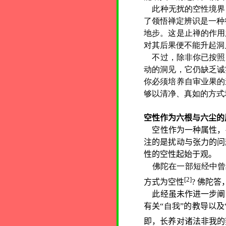
此种无扰的空性境界
了领悟禅定辨识是一种
地步。这是止禅的作用
对其后果便不能升起洞
不过，除非你已按照
动的洞见，它仍缺乏诚
你必须培养自审业果的
够以清净、真如的方式
空性作为六根与六尘的
空性作为一种属性，
注的是扰动与张力的问
性的空性起始于观。
佛陀在一部短经中曾经描
[2]
方式为空性
?
佛陀答
此经虽未作进一步阐
有关“
自我
”的教导以
即，长养对诸法非我的