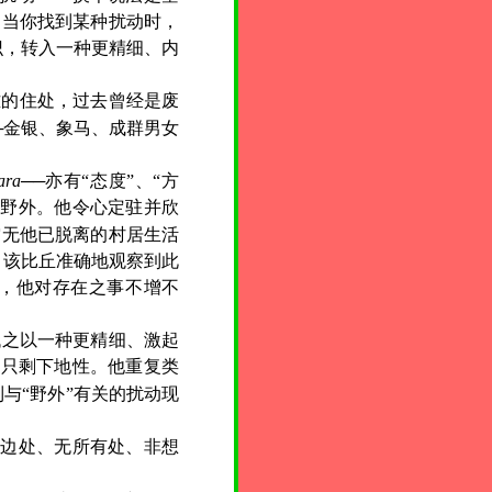
。当你找到某种扰动时，
识，转入一种更精细、内
难的住处，过去曾经是废
─金银、象马、成群男女
ara
──亦有“态度”、“方
在野外。他令心定驻并欣
空无他已脱离的村居生活
，该比丘准确地观察到此
，他对存在之事不增不
代之以一种更精细、激起
，只剩下地性。他重复类
与“野外”有关的扰动现
无边处、无所有处、非想