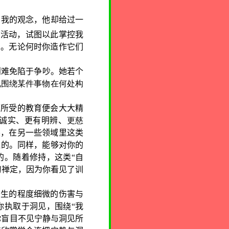
自我的观念，他却给过一
的活动，试图以此掌控我
用。无论何时你造作它们
则难免陷于争吵。她若个
现围绕某件事物在何处构
面所受的教育便会大大精
更诚实、更有明辨、
更慈
突，在另一些领域里这类
握的。同样，能够对你的
的。随着修持，这类“自
习禅定，因为你看见了训
引生的程度细微的伤害与
你执取于洞见，围绕“我
你盲目不见宁静与洞见所