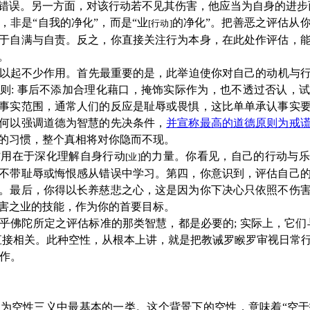
错误。另一方面，对该行动若不见其伤害，他应当为自身的进步
非是“自我的净化”，而是“业
的净化”。把善恶之评估从
[行动]
于自满与自责。反之，你直接关注行为本身，在此处作评估，
。
以起不少作用。首先最重要的是，此举迫使你对自己的动机与
则: 事后不添加合理化藉口，掩饰实际作为，也不透过否认，
事实范围，通常人们的反应是耻辱或畏惧，这比单单承认事实
何以强调道德为智慧的先决条件，
并宣称最高的道德原则为戒
的习惯，整个真相将对你隐而不现。
作用在于深化理解自身行动
的力量。你看见，自己的行动与乐
[
业
]
不带耻辱或悔恨感从错误中学习。第四，你意识到，评估自己
。最后，你得以长养慈悲之心，这是因为你下决心只依照不伤
害之业的技能，作为你的首要目标。
佛陀所定之评估标准的那类智慧，都是必要的; 实际上，它们
直接相关。此种空性，从根本上讲，就是把教诫罗睺罗审视日常
作。
空性三义中最基本的一类。这个背景下的空性，意味着“空于扰