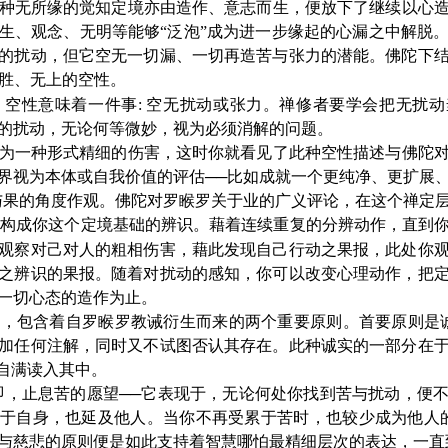
种无所缘的觉知定境亦由造作、意志而生，便放下了继续以心
生、观念、无明等能够“泛泡”成为进一步缘起的心漏之中解脱
的扰动，但它空无一切漏、一切再造苦与张力的潜能。佛陀下
胜、无上的空性。
，空性意味着一件事: 空无扰动或张力。禅修者要学会把无扰
的扰动，无论何等微妙，视为必须消解的问题。
为一种形式精细的伤害，这时你就看见了此种空性描述与佛陀对
界视为本体或自我价值的评估──比如成就一个更纯净、更扩展
与果的角度作观。佛陀对罗睺罗关于业的广义评论，在这个禅定
是构成你这个定境基础的辨识。藉着连续重复的分辨动作，直到
观察对己对人的粗相伤害，藉此发现自己行动之果报，此处你
之辨识的果报。随着对扰动的感知，你可以改变心理动作，把
一切心态的造作为止。
包含着自罗睺罗教诫衍生而来的两个重要原则。首要原则是诚
加任何注解，同时又不试图否认其存在。此种诚实的一部分在
的自满读入其中。
即，止息苦的愿望──它表现于，无论何处你找到苦与扰动，便
于自身，也延及他人。当你不再受累于苦时，也较少成为他人的
与慈悲的原则便是如此支持着智慧哪怕最精细层次的表达，一直