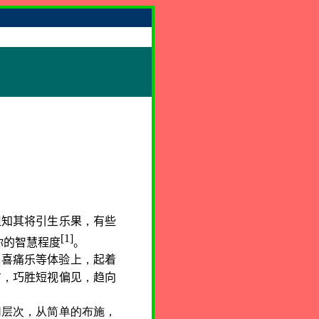
但知其将引生乐果
，
有些
[1]
你的智慧程度
。
悲喜痛乐等体验上
，
起着
方
，
巧胜短视偏见
，
趋向
层次，从简单的布施，