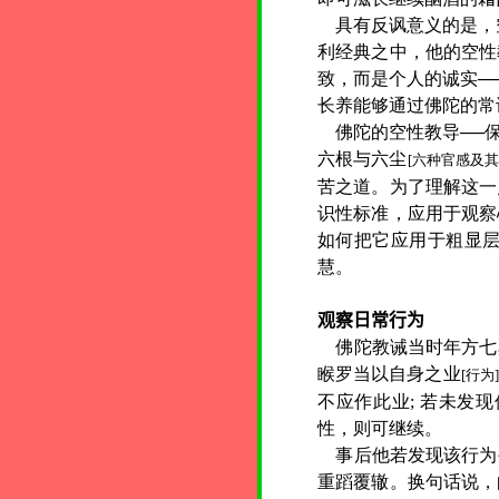
具有反讽意义的是，
利经典之中，他的空性
致，而是个人的诚实─
长养能够通过佛陀的常
佛陀的空性教导──保
六根与六尘
[六种官感及其
苦之道。为了理解这一
识性标准，应用于观察
如何把它应用于粗显
慧。
观察日常行为
佛陀教诫当时年方七
睺罗当以自身之业
[行为]
不应作此业; 若未发
性，则可继续。
事后他若发现该行为
重蹈覆辙。换句话说，