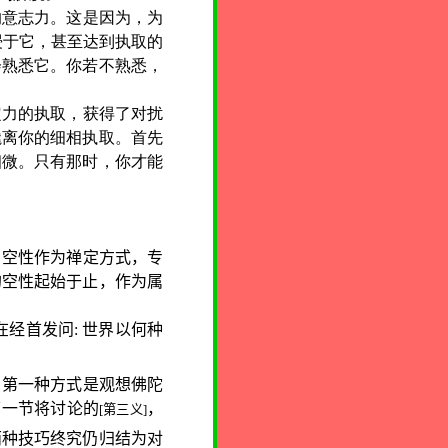
的意志力。这是因为，为
浸于它，甚至达到执取的
会熟悉它。你若不熟悉，
力的执取，获得了对扰
撬离你的细相执取。首先
细微。只有那时，你才能
。空性作为禅定方式，专
的空性起始于止，作为属
在经首发问
:
世界以何种
。第一种方式是观想佛陀
下一节将讨论的
，
[
第三义
]
两种技巧终究仍归结为对