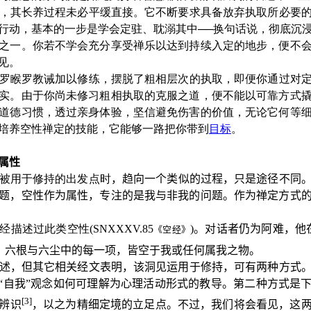
，其长养过程未必平缓直接。它不断要求具备放弃执取所必要
行动，基本的一步是学会定驻、耽溺其中──换句话说，彻底沉
之一。你若不学会充分享受禅乐以达到持续入定的地步，便不
见。
罗睺罗教诫加以修练，摆脱了粗相层次的执取，即便你通过对定
实。由于你尚未修习粗相执取的克服之道，便不能以可靠方式
道德习惯，透过亲身体验，坚信避免伤害的价值，无论它何等
培养空性禅定的技能，它能够一路把你带到
目标
。
属性
被用于修持的出发点时
，趋向一个类似的过程，只是途径不同
题，空性作为属性，专注的是我与非我的问题。作为禅定方式
述过此类空性(SNXXXV.85
)
。对话者仍为阿难，他
《
空经
》
，六根与六尘中的每一项，皆空于我或任何属我之物。
述，但其它相关经文表明，该洞见运用于修持，可有两种方式
及“自我”观念如何可理解为心理活动形式的教导。第二种方式是
[3]
辨识
，以之为精细定境的立足点。不过，我们将会看见，这