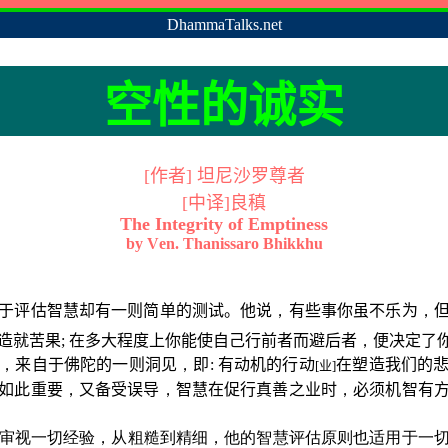
DhammaTalks.net
空
性的诚实
[
作者
]
坦尼沙罗尊者
[中译]良稹
The Integrity of Emptiness
by
V
en. Thanissaro Bhikkhu
于评估智慧却有一则简单的测试。他说
，
有些事你虽不乐为
，
造就苦果
;
在多大程度上你能使自己行前者而避后者
，
便决定了
，
来自于佛陀的一则洞见
，
即
:
有动机的行动
在塑造我们的
[
业]
如此重要
，
又备受误导
，
智慧在促行真善之业时
，
必须机智有
审视一切经验，从粗糙到精细，他的智慧评估原则也适用于一切