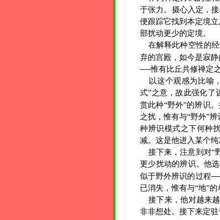
于张力。摄心入定，接
便跟踪它找到本定境立
部扰动更少的定境。
在解释此种空性的经
弃的宫殿，如今是寂静
──惟有比丘共修禅定
以这个观感为比喻，
式”之意，故
此
强化了
赏此种“野外”的辨识
之扰，惟有与“野外”
种辨识模式之下何种扰
减。这是他进入某个纯
接下来，注意到对“野
更少扰动的辨识。他选
似于野外辨识的过程─
已消失，惟有与“地”
接下来，他对越来越精
非非想处。接下来定驻