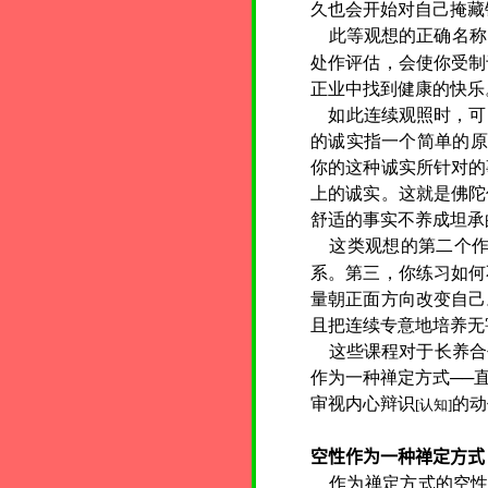
久也会开始对自己掩藏
此等观想的正确名称，
处作评估，会使你受制
正业中找到健康的快乐
如此连续观照时，可
的诚实指一个简单的原
你的这种诚实所针对的
上的诚实。这就是佛陀
舒适的事实不养成坦承
这类观想的第二个
系。第三，你练习如何
量朝正面方向改变自己
且把连续专意地培养无
这些课程对于长养合乎
作为一种禅定方式──
审视内心辩识
的动
[认知]
空性作为一种禅定方式
作为禅定方式的空性为