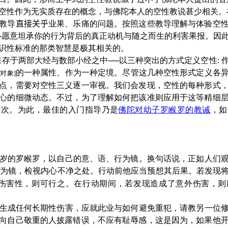
空性作为无实质存在的概念，与佛陀本人的空性教说甚少相关。
教导
直接关乎
业果、乐痛的问题。按照这些教导理解与体验空
─愿意坦承你的行为背后的真正动机与随之而生的利害果报。因
识性标准的那类智慧是极其相关的。
存于两部大经与数部小经之中──以三种突出的方式定义空性: 
的一种属性、作为一种定境。尽管这几种空性形式定义各
对象]
点，需要对空性三义逐一审视。我们会发现，空性的每种形式
心的细微动态。不过，为了理解如何把该准则应用于这等精细
层次。为此，最佳的入门指导乃是
佛陀对幼子罗睺罗的教诫
，如
岁的罗睺罗，以自己的意、语、行为镜。换句话说，正如人们观
为镜，检视内心不净之处。行动前他应当预想其后果。若发现
现伤害性，则可行之。在行动期间，若发现造成了意外伤害，
生成任何长期性伤害，应就此业与如何避免重犯，请教另一位
向自己敬重的人披露错误，不应有耻辱感，这是因为，如果他