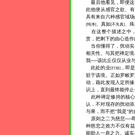
最后他看见，即便这
此他便从感官之欲、有
具有来自六种感官域场
、真如
、殊
[纯净]
[不失真]
在这整个描述之中
赏，把剩下的由心造作
当你懂得了，扰动实
相关性。与其把禅定境
我──该比丘仅仅从业
此处的业
，即
[行动]
驻于该境。正如罗睺罗
动，藉此发现入定所缘
识上，直到最终能停止
此种禅定修持的核心，
认，不对现存的扰动添
与果，而不把“我是”
原则之二为慈悲──
种慈悲之效力不仅有益
能助人一肩之力。诚实