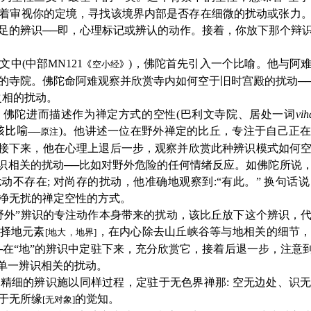
着审视你的定境，寻找该境界内部是否存在细微的扰动或张力
足的辨识──即，心理标记或辨认的动作。接着，你放下那个辩
文中(中部
MN121
)，佛陀首先引入一个比喻。他与阿
《
空小经
》
的寺院。佛陀命阿难观察并欣赏寺内如何空于旧时宫殿的扰动─
之相的扰动。
佛陀进而描述作为禅定方式的空性(巴利文寺院、居处一词
vih
该比喻
)。他讲述一位在野外禅定的比丘，专注于自己正
──
原注
。接下来，他在心理上退后一步，观察并欣赏此种辨识模式如何
辨识相关的扰动──比如对野外危险的任何情绪反应。如佛陀所说
动不存在; 对尚存的扰动，他准确地观察到:“有此。”
换句话说
净无扰的禅定空性的方式。
外”辨识的专注动作本身带来的扰动，该比丘放下这个辨识，
择地元素
，在内心除去山丘峡谷等与地相关的细节
[地大，地界]
─在“地”的辨识中定驻下来，充分欣赏它，接着后退一步，注意到
的单一辨识相关的扰动。
细的辨识施以同样过程，定驻于无色界禅那: 空无边处、识
于无所缘
的觉知。
[无对象]