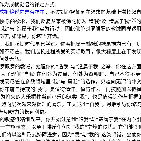
作为成就觉悟的禅定方式。
陀拒绝说它是否存在
，不过对心智如何在渴求的基础上滋长起
[4]
快乐的欲求
，我们反复从事被佛陀称为“造我”及“造属于我”
造我”与“造属于我”实为行动，因此佛陀对罗睺罗的教诫同样适
伤害
;
如果是，你应当弃绝。
，我们孩提时代早已学过。你若把属于姊妹的糖果据为己有，
如不霸占。我们成长过程所受的实际教育，
很大程度上在于发
何处无益。
罗睺罗的教诫，处理你的“造我”与“造属于我”之举，你在这方
为了理解“自我”在何处为过患、何处为资粮时，自己不得不
发现尽管在多数领域里“我”与“属我”的造作，只趋向无谓的冲
你布施与持戒的“我”，是值得造作、值得作为一门技能加以把
为将来的大乐牺牲当前小乐的这类“我”，也是值得造作与把握
、趋向层次越来越提升的喜乐。正是这个“自我”，最后引导你修
与明辨力的长远利益。
的敏感性精细起来，你开始注意到“造我”与“造属于我”在内心
取于宁静状态
，以至于排斥任何对“我的”宁静的侵扰。它们能令
它们将以这种形式妨碍进步，因为“我”与“我的”这类感觉，会使