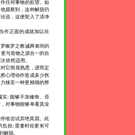
造作任何事物的欲望。如
。他观察到，这种解脱仍
结论说，这便契入了清净
动当作正面的成就加以欣
罗睺罗之教诫两者间的
、更与造物之源合一的自
层次依然适用。
你对它彻底熟悉，进而定
观察心理动作造成多少扰
定力移至一种更精细的辨
实: 能够不加修饰、否
于，对事物能够单看其业
不停地尝试弃绝其因。此
负担; 需要时你更有可
到解脱。