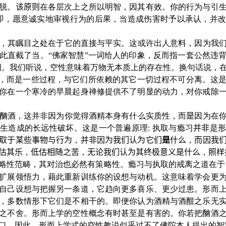
脱。
该原则
在各层次上之所以明智，因其有效。你的行为与引
即，愿意诚实地审视行为的后果，当造成伤害时予以承认，并
，其瞩目之处在于它的直接与平实。这或许出人意料，因为我
此直截了当。“佛家智慧”一词给人的印象，反而指一套公然违
例。我们听说，空性意味着万物无本质上的存在性。换句话说，
”，而是一些过程，与它们所依赖的其它一切过程不可分离。这
你在一个寒冷的早晨起身禅修提供不了明显的动力，对你戒除
酗酒，这并非因为你觉得酒精本身有什么实质性，而
是
因为在
生造成的长远性破坏。这是一个普遍原理: 执取与瘾习
并非
是
取于某些事物与行为
，
并非因为我们认为它们
是
什么
，
而因我
估其乐
，
低估相随之苦
，
无论我们认为其终极意义是什么
，
照样
略性范畴，其对治也必然有策略性。瘾习与执取的戒离之道在于
扩展领悟力，藉此重新训练你的设想与动机。这意味着学会更
自己设想与把握另一条道，它趋向更多喜乐、更少过患。形而
，多数情形下它们是不相干的。即便你认为酒精与酒酣之乐无
之不舍。形而上学的空性概念有时甚至是有害的。你若把酗酒
口。因此，形而上学式的空性教说似乎过不了佛陀本人提出的智