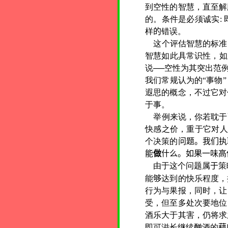
到空性的智慧，直至解
的。条件是必须诚实:
样
的
错误。
这个评估智慧的标准
智慧如此具常识性，如
说──空性为其突出范
我们常规认为的“事物
遐思的概念，不过它对
于事。
举例来说，你若耽于
快感之价，重于它对人
个决策的
问题。我们执
能
做
什么。如果一味高
由于这个问题属
于
策
能
够
达到的快乐程度，
行为与果报，同时，让
受，但至多处次要地位
酒乐大于其害，仍将求
即可滋长继续酗酒的
藉