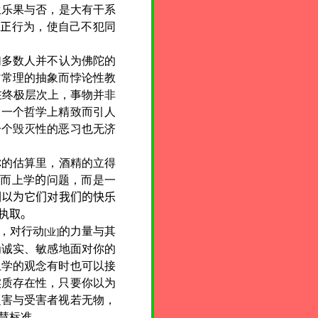
生乐果与否，是大有干系
改
正
行为，使自己不犯同
们多数人并不认为佛陀的
背常理的抽象而悖论性教
在终极层次上，事物并非
是一个哲学上精致而引人
一个毁灭性的恶习也无济
你的估算里，酒精的立得
形而上学
的
问题，而是一
们以为它们对我们的快乐
执取。
，对行动
的力量与其
[
业
]
为诚实、敏感地面对你的
上学的观念有时也可以接
实质存在性，只要你以为
之害与受害者视若无物，
慧标准。