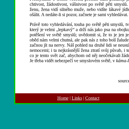
chtivost, žádostivost, vášnivost po světě pěti smyslů
ženu, žena vidí silného muže, nebo vidíte lákavé jídl
ošálit. A nedáte-li si pozor, začnete je sami vyhledávat.
Právě toto vyhledávání, touha po světě pěti smyslů, t
který je velmi „lepkavý“ a drží nás jako psa na obo
potěšení ve světě smyslů; uvědomit si, že to je jen 
oběd nám velmi chutná, ale pak nás z toho bolí žalude
začnou jít na nervy. Náš pohled na druhé lidi se neust
nemocemi; i ta nejkrásnější žena ztratí svůj půvab, i
co je tento svět zač, abychom od něj neočekávali žád
Je třeba vidět nebezpečí ve smyslovém světě, v
káma-l
sourc
Home
|
Links
|
Contact