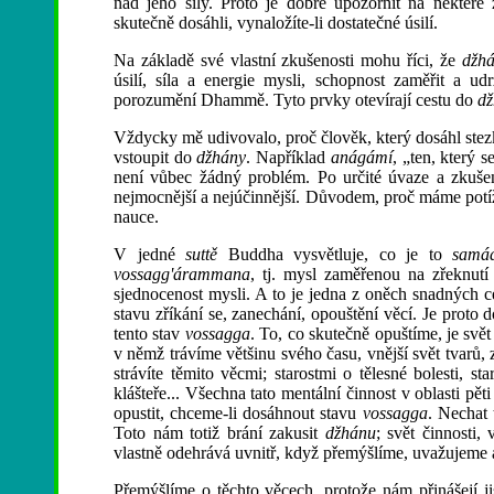
nad jeho síly. Proto je dobré upozornit na některé
skutečně dosáhli, vynaložíte-li dostatečné úsilí.
Na základě své vlastní zkušenosti mohu říci, že
džh
úsilí, síla a energie mysli, schopnost zaměřit a u
porozumění Dhammě. Tyto prvky otevírají cestu do
dž
Vždycky mě udivovalo, proč člověk, který dosáhl ste
vstoupit do
džhány
. Například
anágámí
, „ten, který 
není vůbec žádný problém. Po určité úvaze a zkuše
nejmocnější a nejúčinnější. Důvodem, proč máme pot
nauce.
V jedné
suttě
Buddha vysvětluje, co je to
samád
vossagg'árammana
, tj. mysl zaměřenou na zřeknutí
sjednocenost mysli. A to je jedna z oněch snadných 
stavu zříkání se, zanechání, opouštění věcí. Je proto
tento stav
vossagga
. To, co skutečně opuštíme, je svě
v němž trávíme většinu svého času, vnější svět tvarů,
strávíte těmito věcmi; starostmi o tělesné bolesti, st
klášteře... Všechna tato mentální činnost v oblasti pě
opustit, chceme-li dosáhnout stavu
vossagga
. Nechat 
Toto nám totiž brání zakusit
džhánu
; svět činnosti, 
vlastně odehrává uvnitř, když přemýšlíme, uvažujeme 
Přemýšlíme o těchto věcech, protože nám přinášejí ji