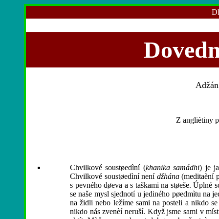
Dh
Dovedn
Adžán
Z angliètiny 
Chvilkové soustøedìní (
khanika samádhi
) je 
Chvilkové soustøedìní není
džhána
(meditaèní p
s pevného døeva a s taškami na støeše. Úplné so
se naše mysl sjednotí u jediného pøedmìtu na je
na židli nebo ležíme sami na posteli a nikdo s
nikdo nás zvenèí neruší. Když jsme sami v mís