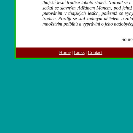
thajské lesní tradice tohoto století. Narodil se 
setkal se slavným Adžánem Manem, pod jehož v
putováním v thajských lesích, pøièemž se vyh
tradice. Pozdìji se stal známým uèitelem a zalo
množstvím pøíbìhù a vyprávìní o jeho nadobyèe
Sourc
Home
|
Links
|
Contact