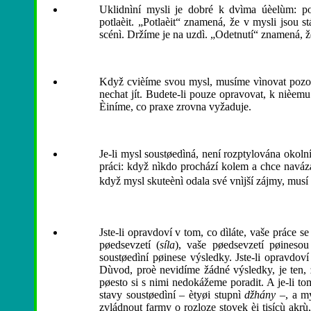
Uklidnìní mysli je dobré k dvìma úèelùm: po
potlaèit. „Potlaèit“ znamená, že v mysli jsou s
scénì. Držíme je na uzdì. „Odetnutí“ znamená, 
Když cvièíme svou mysl, musíme vìnovat pozorno
nechat jít. Budete-li pouze opravovat, k nièemu 
Èiníme, co praxe zrovna vyžaduje.
Je-li mysl soustøedìná, není rozptylována okoln
práci: když nìkdo prochází kolem a chce naváza
když mysl skuteènì odala své vnìjší zájmy, musí
Jste-li opravdoví v tom, co dìláte, vaše práce 
pøedsevzetí (
síla
), vaše pøedsevzetí pøinesou 
soustøedìní pøinese výsledky. Jste-li opravdoví
Dùvod, proè nevidíme žádné výsledky, je ten, ž
pøesto si s nimi nedokážeme poradit. A je-li t
stavy soustøedìní – ètyøi stupnì
džhány
–, a my
zvládnout farmy o rozloze stovek èi tisícù akr