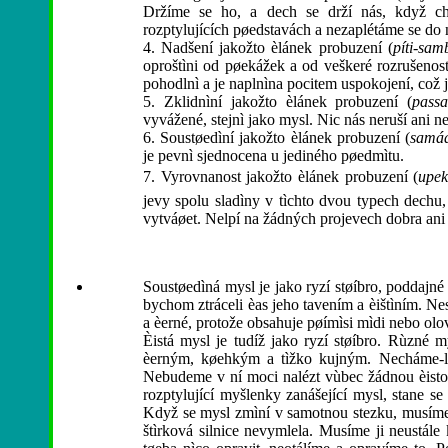
Držíme se ho, a dech se drží nás, když c
rozptylujících pøedstavách a nezaplétáme se do n
4. Nadšení jakožto èlánek probuzení (
píti-sa
oproštìni od pøekážek a od veškeré rozrušenosti, 
pohodlnì a je naplnìna pocitem uspokojení, což
5. Zklidnìní jakožto èlánek probuzení (
pass
vyvážené, stejnì jako mysl. Nic nás neruší ani n
6. Soustøedìní jakožto èlánek probuzení (
samá
je pevnì sjednocena u jediného pøedmìtu.
7. Vyrovnanost jakožto èlánek probuzení (
upe
jevy spolu sladìny v tìchto dvou typech dechu
vytváøet. Nelpí na žádných projevech dobra ani z
Soustøedìná mysl je jako ryzí støíbro, poddajné
bychom ztráceli èas jeho tavením a èištìním. Nes
a èerné, protože obsahuje pøímìsi mìdi nebo olov
Èistá mysl je tudíž jako ryzí støíbro. Rùzné my
èerným, køehkým a tìžko kujným. Necháme-li m
Nebudeme v ní moci nalézt vùbec žádnou èisto
rozptylující myšlenky zanášející mysl, stane s
Když se mysl zmìní v samotnou stezku, musíme n
štìrková silnice nevymlela. Musíme ji neustále