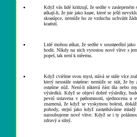
Když vás lidé kritizují, že sedíte v zaslepeném
øíkají-li, že jste jako kuøe, které se ještì nevy
skoøápce, nemùže ho ze vzduchu uchvátit žádn
koøistí.
Lidé mohou øíkat, že sedíte v soustøedìní jako
hodit. Nìkdy na nich vyrostou nové vìtve s jem
popel, tak není k nièemu.
Když cvièíme svou mysl, stává se stále více zral
který neustále ostøíme: nemùže se stát, že by 
ostøíme nùž. Není-li nìkterá èást tìla nebo 
výsledkù. Když se objeví dobré výsledky, bud
pevnì ustavena v pøítomnosti, sjednocena u sv
znamená, že když se vyskytnou bolesti, dokáže
pohody, stejnì jako když zastøiháváme mladý 
naroubujeme nové vìtve. Když se i ty polámou
zdravý a silný.