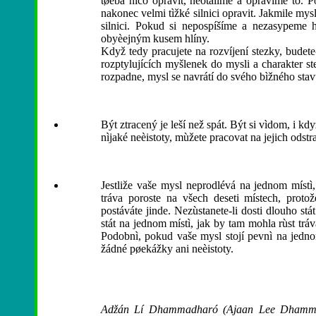
tøeba nìco opravit, neotálíme a opravíme to.
nakonec velmi tìžké silnici opravit. Jakmile mys
silnici. Pokud si nepospíšíme a nezasypeme 
obyèejným kusem hlíny.
Když tedy pracujete na rozvíjení stezky, budete-
rozptylujících myšlenek do mysli a charakter s
rozpadne, mysl se navrátí do svého bìžného sta
Být ztracený je leší než spát. Být si vìdom, i kdy
nìjaké neèistoty, mùžete pracovat na jejich odstr
Jestliže vaše mysl neprodlévá na jednom místì,
tráva poroste na všech deseti místech, protože
postáváte jinde. Nezùstanete-li dosti dlouho st
stát na jednom místì, jak by tam mohla rùst trá
Podobnì, pokud vaše mysl stojí pevnì na jedno
žádné pøekážky ani neèistoty.
Adžán Lí Dhammadharó (Ajaan Lee Dhammadh