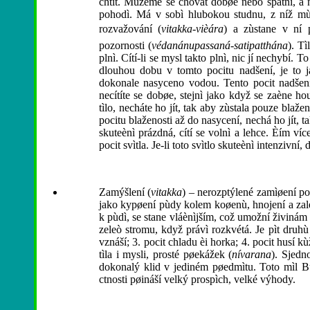
chtít. Mùžeme se chovat dobøe nebo špatnì, a n
pohodì. Má v sobì hlubokou studnu, z níž mùž
rozvažování (
vitakka-vièára
) a zùstane v ní 
pozornosti (
védanánupassaná-satipatthána
). Tì
plnì. Cítí-li se mysl takto plnì, nic jí nechybí. To
dlouhou dobu v tomto pocitu nadšení, je to j
dokonale nasyceno vodou. Tento pocit nadše
necítíte se dobøe, stejnì jako když se zaène h
tìlo, necháte ho jít, tak aby zùstala pouze blaž
pocitu blaženosti až do nasycení, nechá ho jít, 
skuteènì prázdná, cítí se volnì a lehce. Èím víc
pocit svìtla. Je-li toto svìtlo skuteènì intenzivní, 
Zamýšlení (
vitakka
) – nerozptýlené zamìøení po
jako kypøení pùdy kolem koøenù, hnojení a zalé
k pùdì, se stane vláènìjším, což umožní živiná
zeleò stromu, když právì rozkvétá. Je pìt druhù n
vznáší; 3. pocit chladu èi horka; 4. pocit husí kù
tìla i mysli, prosté pøekážek (
nívarana
). Sjedn
dokonalý klid v jediném pøedmìtu. Toto mìl B
ctnosti pøináší velký prospìch, velké výhody.