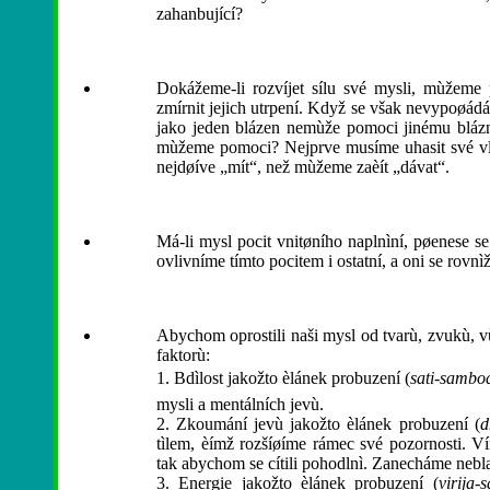
zahanbující?
Dokážeme-li rozvíjet sílu své mysli, mùžeme
zmírnit jejich utrpení. Když se však nevypoøá
jako jeden blázen nemùže pomoci jinému bláznu,
mùžeme pomoci? Nejprve musíme uhasit své vl
nejdøíve „mít“, než mùžeme zaèít „dávat“.
Má-li mysl pocit vnitøního naplnìní, pøenese se t
ovlivníme tímto pocitem i ostatní, a oni se rovnìž
Abychom oprostili naši mysl od tvarù, zvukù, vù
faktorù:
1. Bdìlost jakožto èlánek probuzení (
sati-sambo
mysli a mentálních jevù.
2. Zkoumání jevù jakožto èlánek probuzení (
d
tìlem, èímž rozšíøíme rámec své pozornosti. Ví
tak abychom se cítili pohodlnì. Zanecháme nebl
3. Energie jakožto èlánek probuzení (
virija