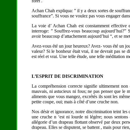
forêt .
Achan Chah expliqua: ” il y a deux sortes de souffrance
souffrance”. Si vous ne voulez pas vous engager dans
La voie d’ Achan Chah est constamment effective et 
interroge: ” Souffrez-vous beaucoup aujourd’hui?” Si
avoir beaucoup d’attachement aujourd’hui “, et se met 
Avez-vous été un jour heureux? Avez- vous été un jou
valeur? Si le bonheur était vrai, il ne devrait pas se 
est réel et vrai. Une telle étude, une telle méditation
L’ESPRIT DE DISCRIMINATION
La compréhension correcte signifie ultimement non di
mauvais, ni astucieux ni fous; ne pas penser que le mi
aliments que vous mangez, excrétés ils sont les même
petite coupe, oui; mais à côté d’une cruche non.
Nos désir et ignorance, notre discrimination teint les
une cruche n ‘est ni lourde ni légère; nous sentons
allégorie d’un drapeau flottant observé par deux person
drapeau. Elles se disputent, se battent , mais pour rien