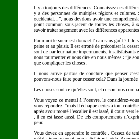
Il y a toujours des différences. Connaissez ces différe
y a des personnes de multiples régions et cultures. 
occidental…”, nous devrions avoir une compréhension 
point commun sous-jacent de toutes les choses, à sa
savoir traiter sagement avec les différences apparentes
Pourquoi le sucre est doux et l’ eau sans goût ? Il le
peine et au plaisir. Il est erroné de préconiser la ces
sont de par leur nature impermanents, insatisfaisants
nous tourmenter et nous dire en nous mêmes : “je sou
que compliquer les choses .
Il nous arrive parfois de conclure que penser c’e
pouvons-nous faire pour cesser cela? Dans la journée il 
Les choses sont ce qu’elles sont, et ce sont nos compa
Vous voyez ce mental à l’oeuvre, le considérez-vou
vous répondez, “mais il échappe certes à tout contrôle. 
après avoir monté l’escalier il est lassé, il court vers
, il en est lassé aussi. De tels comportements n’exp
peur.
Vous devez en apprendre le contrôle . Cessez de tenir
métal : impermanent, non satisfaisant, vide. Apprenez 