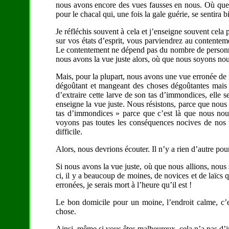
nous avons encore des vues fausses en nous. Où que
pour le chacal qui, une fois la gale guérie, se sentira 
Je réfléchis souvent à cela et j’enseigne souvent cela 
sur vos états d’esprit, vous parviendrez au contenteme
Le contentement ne dépend pas du nombre de personnes
nous avons la vue juste alors, où que nous soyons nous
Mais, pour la plupart, nous avons une vue erronée de 
dégoûtant et mangeant des choses dégoûtantes mais 
d’extraire cette larve de son tas d’immondices, elle
enseigne la vue juste. Nous résistons, parce que nou
tas d’immondices » parce que c’est là que nous n
voyons pas toutes les conséquences nocives de nos v
difficile.
Alors, nous devrions écouter. Il n’y a rien d’autre pour
Si nous avons la vue juste, où que nous allions, nous 
ci, il y a beaucoup de moines, de novices et de laïcs q
erronées, je serais mort à l’heure qu’il est !
Le bon domicile pour un moine, l’endroit calme, c’e
chose.
Ainsi, même si vous êtes malheureux, cela n’a pas d’i