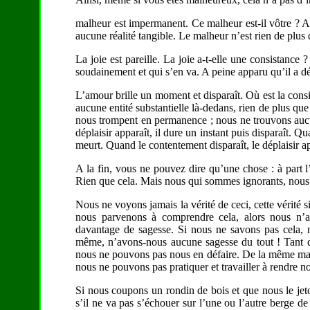
malheur est impermanent. Ce malheur est-il vôtre ? A-t
aucune réalité tangible. Le malheur n’est rien de plus q
La joie est pareille. La joie a-t-elle une consistance 
soudainement et qui s’en va. A peine apparu qu’il a dé
L’amour brille un moment et disparaît. Où est la consis
aucune entité substantielle là-dedans, rien de plus que
nous trompent en permanence ; nous ne trouvons aucu
déplaisir apparaît, il dure un instant puis disparaît. Q
meurt. Quand le contentement disparaît, le déplaisir a
A la fin, vous ne pouvez dire qu’une chose : à part l’ap
Rien que cela. Mais nous qui sommes ignorants, nous 
Nous ne voyons jamais la vérité de ceci, cette vérité s
nous parvenons à comprendre cela, alors nous n’
davantage de sagesse. Si nous ne savons pas cela, 
même, n’avons-nous aucune sagesse du tout ! Tant q
nous ne pouvons pas nous en défaire. De la même maniè
nous ne pouvons pas pratiquer et travailler à rendre not
Si nous coupons un rondin de bois et que nous le jeto
s’il ne va pas s’échouer sur l’une ou l’autre berge de 