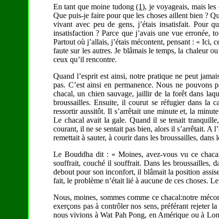
En tant que moine tudong
(1)
, je voyageais, mais les 
Que puis-je faire pour que les choses aillent bien ? Que
vivant avec peu de gens, j’étais insatisfait. Pour q
insatisfaction ? Parce que j’avais une vue erronée, 
Partout où j’allais, j’étais mécontent, pensant : « Ici, ce
faute sur les autres. Je blâmais le temps, la chaleur 
ceux qu’il rencontre.
Quand l’esprit est ainsi, notre pratique ne peut jama
pas. C’est ainsi en permanence. Nous ne pouvons pas 
chacal, un chien sauvage, jaillir de la forêt dans laq
broussailles. Ensuite, il courut se réfugier dans la 
ressortir aussitôt. Il s’arrêtait une minute et, la minute
Le chacal avait la gale. Quand il se tenait tranquille,
courant, il ne se sentait pas bien, alors il s’arrêtait. A l
remettait à sauter, à courir dans les broussailles, dans 
Le Bouddha dit : « Moines, avez-vous vu ce chacal, c
souffrait, couché il souffrait. Dans les broussailles, 
debout pour son inconfort, il blâmait la position assise
fait, le problème n’était lié à aucune de ces choses. Le
Nous, moines, sommes comme ce chacal:notre méconte
exerçons pas à contrôler nos sens, préférant rejeter la
nous vivions à Wat Pah Pong, en Amérique ou à Londre