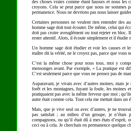
des choses vraies comme étant fausses et nous les cr
croyons. Cela se peut parce que nous ne sommes pas
permanence. Nous ne devrions pas nous laisser guider pa
Certaines personnes ne veulent rien entendre des aut
homme sage doit tout écouter. De même, celui qui écout
doit pas croire aveuglément ou tout rejeter en bloc. Il 
rester attentif. Alors, il écoute simplement et il étudie
Un homme sage doit étudier et voir les causes et le
maître dit la vérité, ne le croyez pas, parce que vous
C’est la même chose pour nous tous, moi y compri
mensonges avant. Par exemple, « La pratique est diffi
C’est seulement parce que vous ne pensez pas de mani
Auparavant, je vivais avec d’autres moines, mais je
forêt et les montagnes, fuyant la foule, les moines e
pratiquaient pas avec la même ferveur que moi ; qu’ils 
autre était comme cela. Tout cela me mettait dans un éta
Mais, que je vive seul ou avec d’autres, je ne trouvai
pas satisfait ; au milieu d’un groupe, je n’étais
compagnons, ou qu’il était dû à mes états d’esprit, ou 
ceci ou à cela. Je cherchais en permanence quelque ch