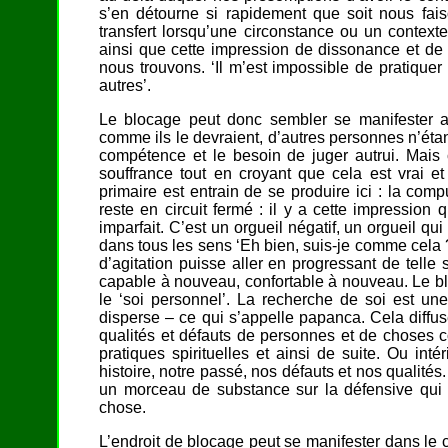
s’en détourne si rapidement que soit nous fais
transfert lorsqu’une circonstance ou un context
ainsi que cette impression de dissonance et de p
nous trouvons. ‘Il m’est impossible de pratiquer
autres’.
Le blocage peut donc sembler se manifester a
comme ils le devraient, d’autres personnes n’étan
compétence et le besoin de juger autrui. Mais
souffrance tout en croyant que cela est vrai 
primaire est entrain de se produire ici : la com
reste en circuit fermé : il y a cette impressio
imparfait. C’est un orgueil négatif, un orgueil qui
dans tous les sens ‘Eh bien, suis-je comme cela ? 
d’agitation puisse aller en progressant de tell
capable à nouveau, confortable à nouveau. Le bl
le ‘soi personnel’. La recherche de soi est une
disperse – ce qui s’appelle papanca. Cela diffuse
qualités et défauts de personnes et de choses c
pratiques spirituelles et ainsi de suite. Ou int
histoire, notre passé, nos défauts et nos qualité
un morceau de substance sur la défensive qui r
chose.
L’endroit de blocage peut se manifester dans le c