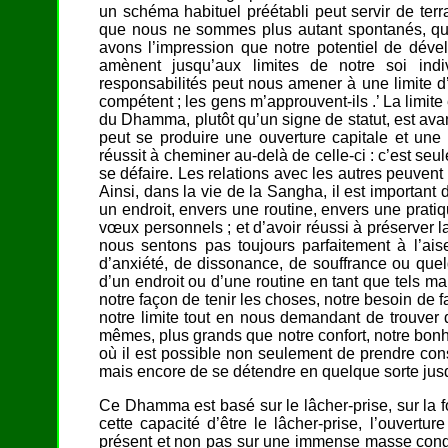
un schéma habituel préétabli peut servir de te
que nous ne sommes plus autant spontanés, qu
avons l’impression que notre potentiel de dével
amènent jusqu’aux limites de notre soi ind
responsabilités peut nous amener à une limite d’i
compétent ; les gens m’approuvent-ils .’ La limit
du Dhamma, plutôt qu’un signe de statut, est avant 
peut se produire une ouverture capitale et une r
réussit à cheminer au-delà de celle-ci : c’est seul
se défaire. Les relations avec les autres peuvent
Ainsi, dans la vie de la Sangha, il est importan
un endroit, envers une routine, envers une prati
vœux personnels ; et d’avoir réussi à préserver 
nous sentons pas toujours parfaitement à l’ais
d’anxiété, de dissonance, de souffrance ou que
d’un endroit ou d’une routine en tant que tels ma
notre façon de tenir les choses, notre besoin de 
notre limite tout en nous demandant de trouver
mêmes, plus grands que notre confort, notre bonheur
où il est possible non seulement de prendre cons
mais encore de se détendre en quelque sorte ju
Ce Dhamma est basé sur le lâcher-prise, sur la foi
cette capacité d’être le lâcher-prise, l’ouvertu
présent et non pas sur une immense masse conglo