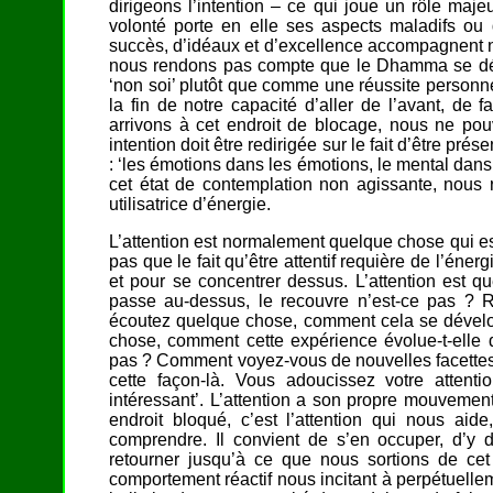
dirigeons l’intention – ce qui joue un rôle ma
volonté porte en elle ses aspects maladifs ou 
succès, d’idéaux et d’excellence accompagnent no
nous rendons pas compte que le Dhamma se dévo
‘non soi’ plutôt que comme une réussite personnel
la fin de notre capacité d’aller de l’avant, de 
arrivons à cet endroit de blocage, nous ne pou
intention doit être redirigée sur le fait d’être pré
: ‘les émotions dans les émotions, le mental da
cet état de contemplation non agissante, nous 
utilisatrice d’énergie.
L’attention est normalement quelque chose qui es
pas que le fait qu’être attentif requière de l’éner
et pour se concentrer dessus. L’attention est qu
passe au-dessus, le recouvre n’est-ce pas ?
écoutez quelque chose, comment cela se dévelo
chose, comment cette expérience évolue-t-elle 
pas ? Comment voyez-vous de nouvelles facettes 
cette façon-là. Vous adoucissez votre attenti
intéressant’. L’attention a son propre mouvement
endroit bloqué, c’est l’attention qui nous aid
comprendre. Il convient de s’en occuper, d’y do
retourner jusqu’à ce que nous sortions de cet
comportement réactif nous incitant à perpétuell