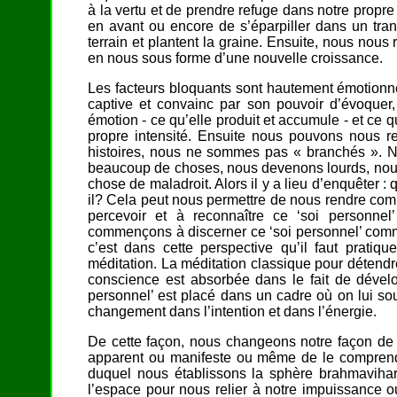
à la vertu et de prendre refuge dans notre propre
en avant ou encore de s’éparpiller dans un transf
terrain et plantent la graine. Ensuite, nous nou
en nous sous forme d’une nouvelle croissance.
Les facteurs bloquants sont hautement émotionnels
captive et convainc par son pouvoir d’évoquer, 
émotion - ce qu’elle produit et accumule - et ce 
propre intensité. Ensuite nous pouvons nous r
histoires, nous ne sommes pas « branchés ». 
beaucoup de choses, nous devenons lourds, nous
chose de maladroit. Alors il y a lieu d’enquêter : 
il? Cela peut nous permettre de nous rendre com
percevoir et à reconnaître ce ‘soi personne
commençons à discerner ce ‘soi personnel’ comm
c’est dans cette perspective qu’il faut pratiq
méditation. La méditation classique pour détendre
conscience est absorbée dans le fait de dévelo
personnel’ est placé dans un cadre où on lui souh
changement dans l’intention et dans l’énergie.
De cette façon, nous changeons notre façon de
apparent ou manifeste ou même de le comprendr
duquel nous établissons la sphère brahmavihar
l’espace pour nous relier à notre impuissance