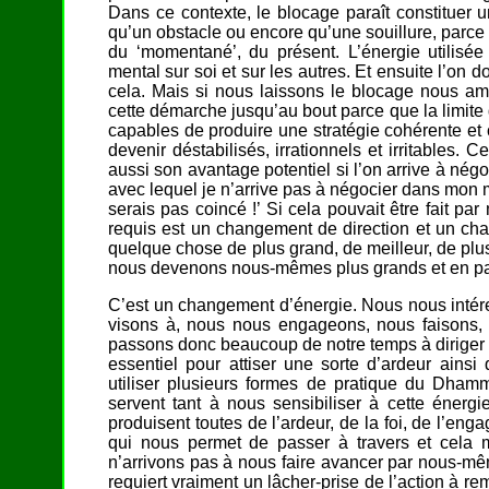
Dans ce contexte, le blocage paraît constituer un
qu’un obstacle ou encore qu’une souillure, parce qu
du ‘momentané’, du présent. L’énergie utilisée 
mental sur soi et sur les autres. Et ensuite l’on do
cela. Mais si nous laissons le blocage nous amen
cette démarche jusqu’au bout parce que la limite
capables de produire une stratégie cohérente et
devenir déstabilisés, irrationnels et irritables. C
aussi son avantage potentiel si l’on arrive à né
avec lequel je n’arrive pas à négocier dans mon m
serais pas coincé !’ Si cela pouvait être fait pa
requis est un changement de direction et un cha
quelque chose de plus grand, de meilleur, de plu
nous devenons nous-mêmes plus grands et en pa
C’est un changement d’énergie. Nous nous intéres
visons à, nous nous engageons, nous faisons,
passons donc beaucoup de notre temps à diriger et
essentiel pour attiser une sorte d’ardeur ainsi
utiliser plusieurs formes de pratique du Dhamm
servent tant à nous sensibiliser à cette énergi
produisent toutes de l’ardeur, de la foi, de l’eng
qui nous permet de passer à travers et cela m
n’arrivons pas à nous faire avancer par nous-mêm
requiert vraiment un lâcher-prise de l’action à remp