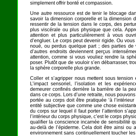
simplement offrir bonté et compassion.
Une autre ressource est de tenir le blocage dan
savoir la dimension corporelle et la dimension d
ressentir de la tension dans le corps, des pert
plus viscérale ou plus physique que cela. App
attention et plus particulièrement à vous ouv
d’engluer. Le corps peut devenir rigide. Ou vous 
noué, ou perdus quelque part ; des parties de
d’autres endroits deviennent perçus intenséme
attention, comme si vous vouliez rendre la sph
poser. Plutôt que de vouloir s’en débarrasser, tr
la sphère corporelle plus grande.
Coller et s’agripper nous mettent sous tension 
L’impact sensoriel, l’isolation et les expérie
demeurer confinés derrière la barrière de la pe
dans ce corps. Lors d’une retraite, nous pouvons
portée au corps doit être pratiquée ‘à l’intérieu
entité subjective que comme une chose existante
du corps sur lequel il faut porter l’attention s’
l’intérieur du corps physique, c’est le corps phy
qualifier la conscience incarnée de sensibilité q
au-delà de l’épiderme. Cela doit être ainsi ou 
environnement sans continuellement toucher les