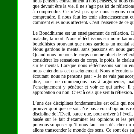
nous pensons constamment à nos pensées, si nous chér
que devrait être la vie, il ne s’agit pas ici de réflex
à comprendre. Ce n’est pas que nous soyons contr
comprendre, il nous faut les tenir silencieusement et
comment elles nous affectent. C’est l’essence de ce qu’
Le Bouddhisme est un enseignement de réflexion. Il n
maladie, la mort. Nous réfléchissons sur notre kamma
bouddhistes prouvant que nous gardons un mental stab
Nous gardons le mental sans passions en nous garda
Quand nous prenons le corps comme objet de réflexi
considérer les sensations du corps, le poids, la chale
sur le mental. Lorsque nous réfléchissons sur un e
nous entendons cet enseignement. Nous n’écoutons p
écoutant, nous ne pensons pas : « Je ne vais pas acce
dire, nous ne commençons pas à argumenter, mais
l’enseignement y pénétrer et voir ce qui arrive. 
approbation ou non. C’est à cela que sert la réflexion.
L’une des disciplines fondamentales est celle qui no
prouver quoi que ce soit. Ne pas avoir d’opinions exi
discipline de l’Eveil, parce que, pour arriver à l’éveil
basée sur le fait d’examiner les opinions et les p
pouvons supposer qu’il nous faut nous détacher du m
allons transcender le monde des sens. Ce sont des su