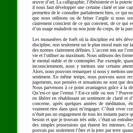
œuvre d’art. La calligraphie, l’ébénisterie et la poteri
il nous faut développer une certaine clarté et une cap
permettra de le connaître parfaitement bien, ce qui nou
que nous utilisons ou de briser l’argile si nous 
clairement conscient de ce qui convient, de ce qui es
d’un usage maladroit ou non juste du corps, de la par
Les monastères de forêt où la discipline est très déve
discipline, non seulement sur le plan moral mais sur l
des normes clairement définies. L’accent mis sur l’ent
vie et l’utiliser au maximum. Nous utilisons des form
le mental stable et de contempler. Par exemple, qua
inconsciemment, nous y mettons une certaine attent
Alors, nous pouvons remarquer si nous y mettons une 
sentiment. En même temps, nous pouvons aussi rec
jugements, nos pensées et sensations ne sont que des
Nous parvenons à ce point avantageux grâce à la disc
Qu’est-ce que l’ennui ? Est-ce utile ou non ? Pouvo
en libérer en rétablissant un sentiment de clarté et
concerne, après quelques années de méditation, ét
vraiment rien dans quoi m’engager. C’était vivre 
n’était pas un engagement de tous les instants parce que
besoin et que je trouvais très utile, c’était un entra
des simples possessions qui étaient les miennes. C
pouvais pas seulement l’ôter et la jeter par terre quan