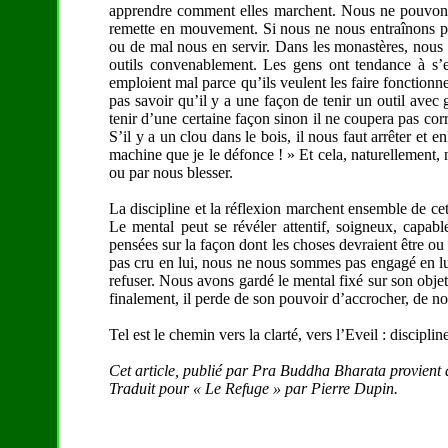
apprendre comment elles marchent. Nous ne pouvons
remette en mouvement. Si nous ne nous entraînons pa
ou de mal nous en servir. Dans les monastères, nous a
outils convenablement. Les gens ont tendance à s’en 
emploient mal parce qu’ils veulent les faire fonctio
pas savoir qu’il y a une façon de tenir un outil avec ge
tenir d’une certaine façon sinon il ne coupera pas c
S’il y a un clou dans le bois, il nous faut arrêter et 
machine que je le défonce ! » Et cela, naturellement,
ou par nous blesser.
La discipline et la réflexion marchent ensemble de cet
Le mental peut se révéler attentif, soigneux, capab
pensées sur la façon dont les choses devraient être o
pas cru en lui, nous ne nous sommes pas engagé en lui
refuser. Nous avons gardé le mental fixé sur son objet
finalement, il perde de son pouvoir d’accrocher, de nou
Tel est le chemin vers la clarté, vers l’Eveil : disciplin
Cet article, publié par Pra Buddha Bharata provient 
Traduit pour « Le Refuge » par Pierre Dupin.