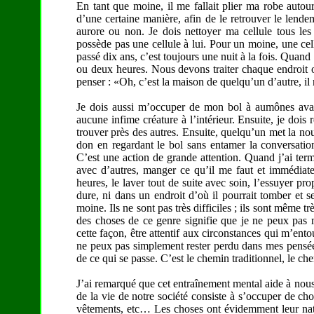
En tant que moine, il me fallait plier ma robe autou
d’une certaine manière, afin de le retrouver le lendema
aurore ou non. Je dois nettoyer ma cellule tous le
possède pas une cellule à lui. Pour un moine, une ce
passé dix ans, c’est toujours une nuit à la fois. Quan
ou deux heures. Nous devons traiter chaque endroit o
penser : «Oh, c’est la maison de quelqu’un d’autre, il 
Je dois aussi m’occuper de mon bol à aumônes avant 
aucune infime créature à l’intérieur. Ensuite, je dois
trouver près des autres. Ensuite, quelqu’un met la nour
don en regardant le bol sans entamer la conversation,
C’est une action de grande attention. Quand j’ai term
avec d’autres, manger ce qu’il me faut et immédiateme
heures, le laver tout de suite avec soin, l’essuyer pr
dure, ni dans un endroit d’où il pourrait tomber et se
moine. Ils ne sont pas très difficiles ; ils sont même t
des choses de ce genre signifie que je ne peux pas 
cette façon, être attentif aux circonstances qui m’ento
ne peux pas simplement rester perdu dans mes pensées
de ce qui se passe. C’est le chemin traditionnel, le che
J’ai remarqué que cet entraînement mental aide à nou
de la vie de notre société consiste à s’occuper de ch
vêtements, etc… Les choses ont évidemment leur natur