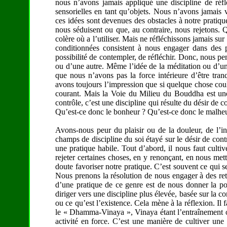
nous n’avons jamais appliqué une discipline de réfl
sensorielles en tant qu’objets. Nous n’avons jamais 
ces idées sont devenues des obstacles à notre pratiq
nous séduisent ou que, au contraire, nous rejetons.
colère où a l’utiliser. Mais ne réfléchissons jamais 
conditionnées consistent à nous engager dans des p
possibilité de contempler, de réfléchir. Donc, nous p
ou d’une autre. Même l’idée de la méditation ou d’un
que nous n’avons pas la force intérieure d’être tran
avons toujours l’impression que si quelque chose coule
courant. Mais la Voie du Milieu du Bouddha est une 
contrôle, c’est une discipline qui résulte du désir de c
Qu’est-ce donc le bonheur ? Qu’est-ce donc le malheur
Avons-nous peur du plaisir ou de la douleur, de l’
champs de discipline du soi étayé sur le désir de contrô
une pratique habile. Tout d’abord, il nous faut culti
rejeter certaines choses, en y renonçant, en nous met
doute favoriser notre pratique. C’est souvent ce qui s
Nous prenons la résolution de nous engager à des ret
d’une pratique de ce genre est de nous donner la pos
diriger vers une discipline plus élevée, basée sur la co
ou ce qu’est l’existence. Cela mène à la réflexion. Il
le « Dhamma-Vinaya », Vinaya étant l’entraînement ou
activité en force. C’est une manière de cultiver une