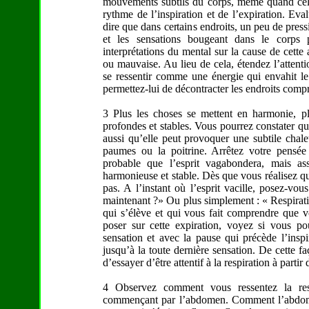
mouvements subtils du corps, même quand celui-
rythme de l’inspiration et de l’expiration. Eva
dire que dans certains endroits, un peu de pressi
et les sensations bougeant dans le corps p
interprétations du mental sur la cause de cette 
ou mauvaise. Au lieu de cela, étendez l’attenti
se ressentir comme une énergie qui envahit le
permettez-lui de décontracter les endroits compr
3 Plus les choses se mettent en harmonie, plu
profondes et stables. Vous pourrez constater q
aussi qu’elle peut provoquer une subtile chale
paumes ou la poitrine. Arrêtez votre pensée
probable que l’esprit vagabondera, mais as
harmonieuse et stable. Dès que vous réalisez que 
pas. A l’instant où l’esprit vacille, posez-vo
maintenant ?» Ou plus simplement : « Respirati
qui s’élève et qui vous fait comprendre que vou
poser sur cette expiration, voyez si vous pou
sensation et avec la pause qui précède l’inspi
jusqu’à la toute dernière sensation. De cette faç
d’essayer d’être attentif à la respiration à partir 
4 Observez comment vous ressentez la respi
commençant par l’abdomen. Comment l’abdomen