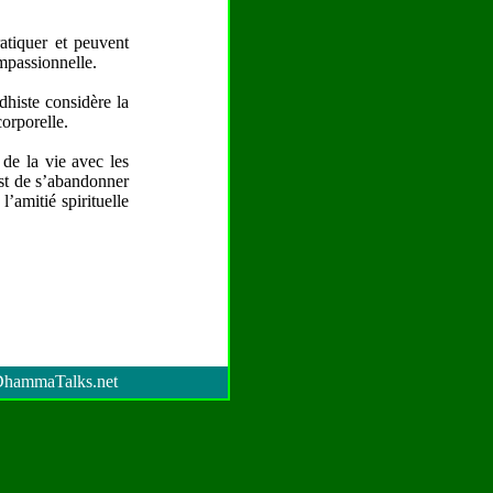
atiquer et peuvent
ompassionnelle.
dhiste considère la
orporelle.
de la vie avec les
est de s’abandonner
’amitié spirituelle
hammaTalks.net