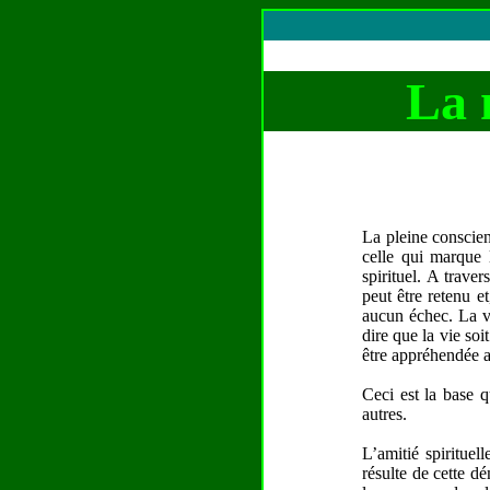
La 
La pleine conscie
celle qui marque l
spirituel. A trave
peut être retenu et
aucun échec. La vi
dire que la vie soi
être appréhendée a
Ceci est la base q
autres.
L’amitié spiritue
résulte de cette d