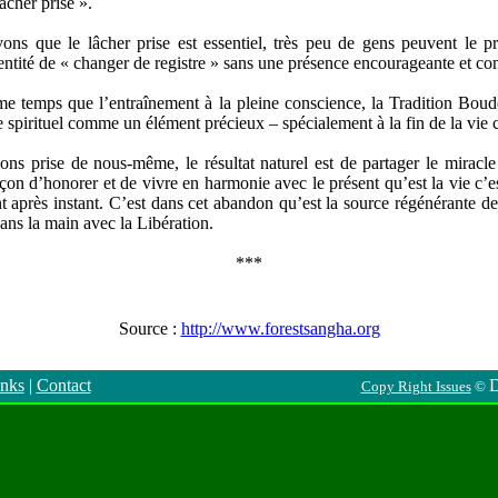
âcher prise ».
ns que le lâcher prise est essentiel, très peu de gens peuvent le pr
dentité de « changer de registre » sans une présence encourageante et c
e temps que l’entraînement à la pleine conscience, la Tradition Boud
 spirituel comme un élément précieux – spécialement à la fin de la vie c
s prise de nous-même, le résultat naturel est de partager le miracle 
açon d’honorer et de vivre en harmonie avec le présent qu’est la vie c’
 après instant. C’est dans cet abandon qu’est la source régénérante de l
ns la main avec la Libération.
***
Source :
http://www.forestsangha.org
nks
|
Contact
D
Copy Right Issues
©