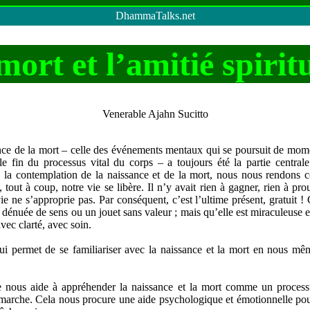
DhammaTalks.net
mort et l’amitié spiritu
Venerable Ajahn Sucitto
nce de la mort – celle des événements mentaux qui se poursuit de mo
e fin du processus vital du corps – a toujours été la partie central
rs la contemplation de la naissance et de la mort, nous nous rendons
, tout à coup, notre vie se libère. Il n’y avait rien à gagner, rien à pr
e ne s’approprie pas. Par conséquent, c’est l’ultime présent, gratuit !
t dénuée de sens ou un jouet sans valeur ; mais qu’elle est miraculeuse 
vec clarté, avec soin.
ui permet de se familiariser avec la naissance et la mort en nous mê
lle nous aide à appréhender la naissance et la mort comme un process
émarche. Cela nous procure une aide psychologique et émotionnelle pou