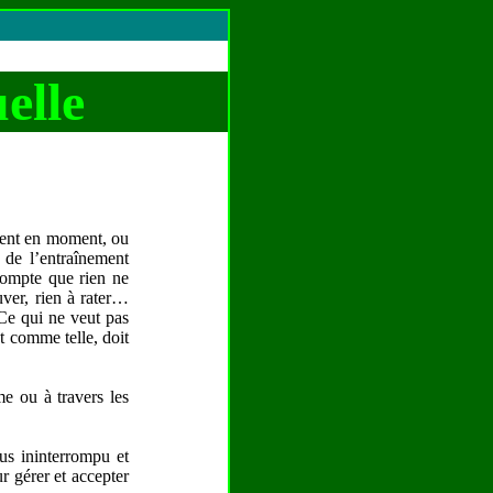
elle
ment en moment, ou
e de l’entraînement
 compte que rien ne
ouver, rien à rater…
 Ce qui ne veut pas
et comme telle, doit
me ou à travers les
us ininterrompu et
r gérer et accepter