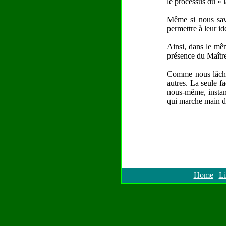
le processus du « l
Même si nous savo
permettre à leur i
Ainsi, dans le mêm
présence du Maître
Comme nous lâchon
autres. La seule f
nous-même, instant
qui marche main da
Home
|
Li