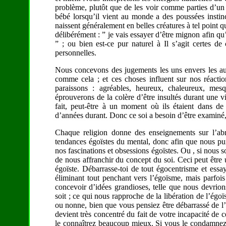
problème, plutôt que de les voir comme parties d’u
bébé lorsqu’il vient au monde a des poussées instinc
naissent généralement en belles créatures à tel point 
délibérément : ” je vais essayer d’être mignon afin
” ; ou bien est-ce pur naturel à Il s’agit certes de
personnelles.
Nous concevons des jugements les uns envers les autr
comme cela ; et ces choses influent sur nos réactio
paraissons : agréables, heureux, chaleureux, mes
éprouverons de la colère d’être insultés durant une v
fait, peut-être à un moment où ils étaient dans d
d’années durant. Donc ce soi a besoin d’être examiné,
Chaque religion donne des enseignements sur l’abné
tendances égoïstes du mental, donc afin que nous pu
nos fascinations et obsessions égoïstes. Ou , si nou
de nous affranchir du concept du soi. Ceci peut êtr
égoïste. Débarrasse-toi de tout égocentrisme et essa
éliminant tout penchant vers l’égoïsme, mais parfo
concevoir d’idées grandioses, telle que nous devrion
soit ; ce qui nous rapproche de la libération de l’ég
ou nonne, bien que vous pensiez être débarrassé de l
devient très concentré du fait de votre incapacité de 
le connaîtrez beaucoup mieux. Si vous le condamnez, 