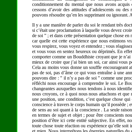
conditionnement du mental que nous avons acquis d
cessons d’avoir des attitudes d’adolescents ou des 
pouvons résoudre qu’en les supprimant ou ignorant. Au
Il y a une manière de parler du soi le rendant très do
si c’était une proclamation à laquelle vous devez croir
de soi ” ; et dans cette présentation quelque chose en 
car quelle est cette expérience que nous estimons vr
vous respirez, vous voyez et entendez ; vous réagissez 
et vous vous en sentez heureux ou déprimés. En effet, 
comporter comme un Bouddhiste croyant que je n’ai pas
mieux de croire que j’ai bien un soi, car ainsi vous p
Cela au moins vous donne un souffle encourageant afi
pas de soi, pas d’âme ce qui vous entraîne à une ann
pouvons dire : ” il n’y a pas de soi ” comme une pro
réfléchi nous encourage à comprendre le soi. Le Boud
changeantes auxquelles nous tendons à nous identifie
nous croyons, ce à quoi nous nous attachons et que 
une position, une condition, c’est quelque chose qui
conscience à travers le corps humain qu’il possède ; et,
de sens au soi quant à la conscience . La seule raiso
en termes de sujet et objet ; pour être conscients no
position d’être ici cette entité subjective. En effet,
toute chose toute réaction ou expérience qu’elle soit in
et mien. Nous interprétons les énergies naturelles d