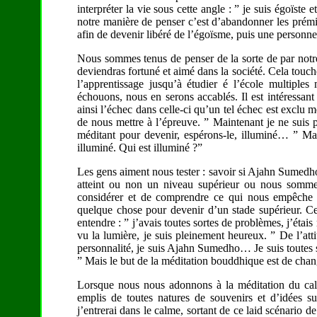
interpréter la vie sous cette angle : ” je suis égoïste
notre manière de penser c’est d’abandonner les prémiss
afin de devenir libéré de l’égoïsme, puis une personne 
Nous sommes tenus de penser de la sorte de par notre c
deviendras fortuné et aimé dans la société. Cela touche 
l’apprentissage jusqu’à étudier é l’école multiple
échouons, nous en serons accablés. Il est intéressan
ainsi l’échec dans celle-ci qu’un tel échec est excl
de nous mettre à l’épreuve. ” Maintenant je ne suis p
méditant pour devenir, espérons-le, illuminé… ” Mai
illuminé. Qui est illuminé ?”
Les gens aiment nous tester : savoir si Ajahn Sumedho
atteint ou non un niveau supérieur ou nous somme
considérer et de comprendre ce qui nous empêche 
quelque chose pour devenir d’un stade supérieur. Ce
entendre : ” j’avais toutes sortes de problèmes, j’étai
vu la lumière, je suis pleinement heureux. ” De l’att
personnalité, je suis Ajahn Sumedho… Je suis toutes s
” Mais le but de la méditation bouddhique est de chang
Lorsque nous nous adonnons à la méditation du ca
emplis de toutes natures de souvenirs et d’idées 
j’entrerai dans le calme, sortant de ce laid scénario 