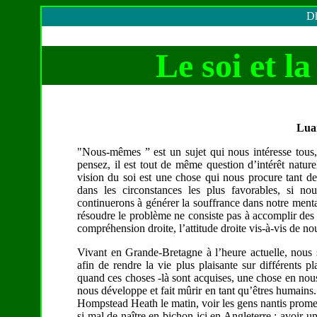
Dh
Le soi et l
Lua
"Nous-mêmes ” est un sujet qui nous intéresse tous
pensez, il est tout de même question d’intérêt natur
vision du soi est une chose qui nous procure tant d
dans les circonstances les plus favorables, si 
continuerons à générer la souffrance dans notre ment
résoudre le problème ne consiste pas à accomplir des 
compréhension droite, l’attitude droite vis-à-vis de n
Vivant en Grande-Bretagne à l’heure actuelle, nous soll
afin de rendre la vie plus plaisante sur différents 
quand ces choses -là sont acquises, une chose en nous n
nous développe et fait mûrir en tant qu’êtres humain
Hompstead Heath le matin, voir les gens nantis promen
si mal de naître en bichon ici en Angleterre : avoir 