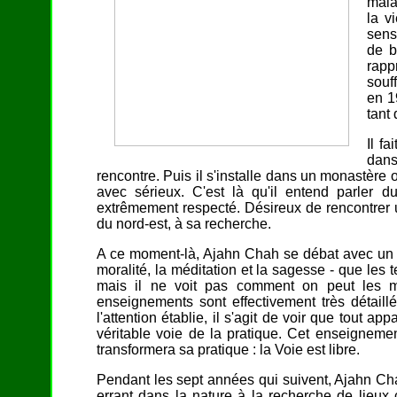
mala
la v
sens
de b
rapp
souf
en 1
tant
Il f
dans
rencontre. Puis il s'installe dans un monastère 
avec sérieux. C'est là qu'il entend parler 
extrêmement respecté. Désireux de rencontrer 
du nord-est, à sa recherche.
A ce moment-là, Ajahn Chah se débat avec un pr
moralité, la méditation et la sagesse - que les t
mais il ne voit pas comment on peut les m
enseignements sont effectivement très détaillé
l'attention établie, il s'agit de voir que tout a
véritable voie de la pratique. Cet enseignemen
transformera sa pratique : la Voie est libre.
Pendant les sept années qui suivent, Ajahn Chah
errant dans la nature à la recherche de lieux c