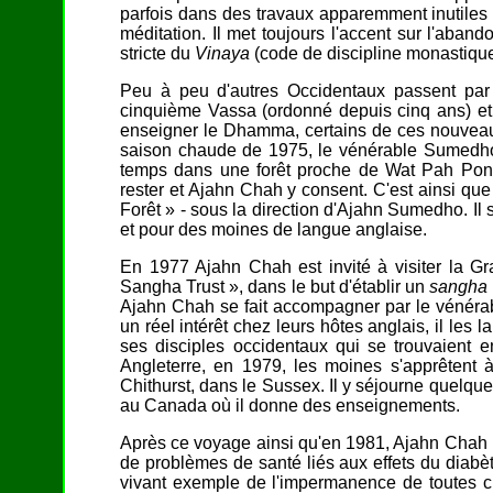
parfois dans des travaux apparemment inutiles d
méditation. Il met toujours l'accent sur l'aband
stricte du
Vinaya
(code de discipline monastique
Peu à peu d'autres Occidentaux passent p
cinquième Vassa (ordonné depuis cinq ans) et
enseigner le Dhamma, certains de ces nouveaux
saison chaude de 1975, le vénérable Sumedho
temps dans une forêt proche de Wat Pah Pong.
rester et Ajahn Chah y consent. C'est ainsi que
Forêt » - sous la direction d'Ajahn Sumedho. Il 
et pour des moines de langue anglaise.
En 1977 Ajahn Chah est invité à visiter la Gr
Sangha Trust », dans le but d'établir un
sangha
Ajahn Chah se fait accompagner par le vénér
un réel intérêt chez leurs hôtes anglais, il le
ses disciples occidentaux qui se trouvaient 
Angleterre, en 1979, les moines s'apprêtent 
Chithurst, dans le Sussex. Il y séjourne quelqu
au Canada où il donne des enseignements.
Après ce voyage ainsi qu'en 1981, Ajahn Chah pa
de problèmes de santé liés aux effets du diabè
vivant exemple de l'impermanence de toutes c