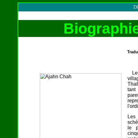
Dh
Biographi
Tradu
Le v
vill
Thaï
tant
pare
repr
l'or
Les 
sché
le 
cinq