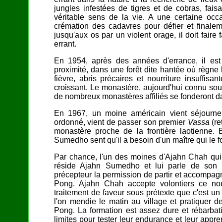
jungles infestées de tigres et de cobras, fais
véritable sens de la vie. A une certaine occa
crémation des cadavres pour défier et finale
jusqu'aux os par un violent orage, il doit faire
errant.
En 1954, après des années d'errance, il est i
proximité, dans une forêt dite hantée où règne l
fièvre, abris précaires et nourriture insuffis
croissant. Le monastère, aujourd'hui connu sou
de nombreux monastères affiliés se fonderont da
En 1967, un moine américain vient séjourn
ordonné, vient de passer son premier
Vassa
(re
monastère proche de la frontière laotienne. B
Sumedho sent qu'il a besoin d'un maître qui le f
Par chance, l'un des moines d'Ajahn Chah qui
réside Ajahn Sumedho et lui parle de son
précepteur la permission de partir et accompag
Pong. Ajahn Chah accepte volontiers ce nou
traitement de faveur sous prétexte que c'est u
l'on mendie le matin au village et pratiquer
Pong. La formation est assez dure et rébarba
limites pour tester leur endurance et leur appre