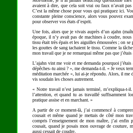
Moi-même, je n’ai jamais beaucoup questionné mes maî
avaient à dire, que cela soit vrai ou faux n’avait pa
C’est la même chose pour vous qui pratiquez ici. Vou
constante pleine conscience, alors vous pouvez exa
pour observer vos états d’esprit.
Une fois, alors que je vivais auprès d’un ajahn (maî
époque, il n’y avait pas de machines à coudre, nous 
tissu était très épais et les aiguilles émoussées ; on s
les gouttes de sang tachaient le tissu. Comme la tâche é
mon travail que je ne remarquai même pas que j’étais as
L’ajahn vint me voir et me demanda pourquoi j’étais as
dépêches–tu ainsi ? », me demanda-t-il. « Je veux termi
méditation marchée », lui ai-je répondu. Alors, il me d
vis soudain les choses autrement.
« Notre travail n’est jamais terminé, m’expliqua-t-i
l’attention, et quand tu as travaillé suffisamment l
pratique assise et en marchant. »
A partir de ce moment-là, j’ai commencé à compren
cousait et même quand je mettais de côté mon trava
compris l’enseignement de mon maître, j’ai enfin
cousait, quand je posais mon ouvrage de couture, mo
aussi cessait de coudre.