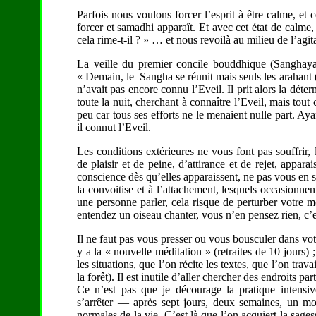
Parfois nous voulons forcer l’esprit à être calme, et 
forcer et samadhi apparaît. Et avec cet état de calm
cela rime-t-il ? » … et nous revoilà au milieu de l’agit
La veille du premier concile bouddhique (Sanghayan
« Demain, le Sangha se réunit mais seuls les arahant (
n’avait pas encore connu l’Eveil. Il prit alors la déter
toute la nuit, cherchant à connaître l’Eveil, mais tout 
peu car tous ses efforts ne le menaient nulle part. Ayant
il connut l’Eveil.
Les conditions extérieures ne vous font pas souffrir
de plaisir et de peine, d’attirance et de rejet, appar
conscience dès qu’elles apparaissent, ne pas vous en sai
la convoitise et à l’attachement, lesquels occasionne
une personne parler, cela risque de perturber votre m
entendez un oiseau chanter, vous n’en pensez rien, c’
Il ne faut pas vous presser ou vous bousculer dans vot
y a la « nouvelle méditation » (retraites de 10 jours)
les situations, que l’on récite les textes, que l’on tra
la forêt). Il est inutile d’aller chercher des endroits pa
Ce n’est pas que je décourage la pratique intensiv
s’arrêter — après sept jours, deux semaines, un moi
normales de la vie. C’est là que l’on acquiert la sage