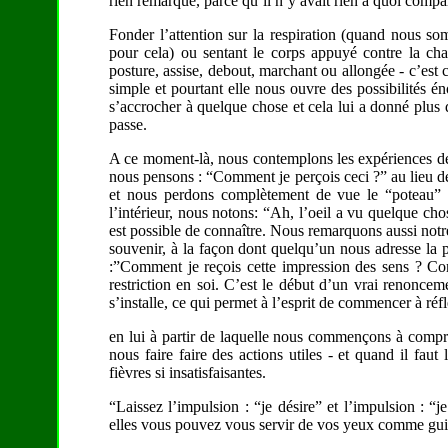
rien remarqué, parce qu’il n’y avait rien à quoi compar
Fonder l’attention sur la respiration (quand nous so
pour cela) ou sentant le corps appuyé contre la cha
posture, assise, debout, marchant ou allongée - c’est c
simple et pourtant elle nous ouvre des possibilités éno
s’accrocher à quelque chose et cela lui a donné plus 
passe.
A ce moment-là, nous contemplons les expériences de
nous pensons : “Comment je perçois ceci ?” au lieu de 
et nous perdons complètement de vue le “poteau” s
l’intérieur, nous notons: “Ah, l’oeil a vu quelque cho
est possible de connaître. Nous remarquons aussi notre
souvenir, à la façon dont quelqu’un nous adresse la 
:”Comment je reçois cette impression des sens ? Com
restriction en soi. C’est le début d’un vrai renonc
s’installe, ce qui permet à l’esprit de commencer à réflé
en lui à partir de laquelle nous commençons à compre
nous faire faire des actions utiles - et quand il faut 
fièvres si insatisfaisantes.
“Laissez l’impulsion : “je désire” et l’impulsion : “j
elles vous pouvez vous servir de vos yeux comme guid