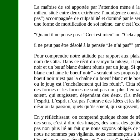
La maîtrise de soi apportée par l’attention mène à l
milieu, situé entre deux extrêmes: l’indulgence constan
pas”) accompagnée de culpabilité et dominé par le senti
une forme de mortification de soi même, car c’est l’ex
“Quand il ne pense pas : “Ceci est mien” ou “Cela appa
il ne peut pas être désolé à la pensée “Je n’ai pas”" (s
Pour comprendre notre attitude par rapport aux plaisi
nom de Citta. Dans ce récit du samyutta nikaya, il p
noir et un bœuf blanc étaient réunis par un joug. Si q
blanc enchaîne le boeuf noir” - seraient ses propos j
boeuf noir n’est pas la chaîne du boeuf blanc et le bo
ou le joug est l’enchaînement qui les réunit”. Citta 
des formes et les formes ne sont pas non plus l’entrav
soient, qui surgissent, dépendant des deux. (La même
l’esprit). L’esprit n’est pas l’entrave des idées et les
désir ou la passion, quels qu’ils soient, qui surgissen
En y réfléchissant, on comprend quelque chose de trè
des sens, c’est à dire des images, des sons, des goût
pas non plus lié au fait que nous soyons obligés de vo
nous ne sommes pas vigilants, nous commençons à faire
Quand nous nous éveillons au “mal-aise” inhérent 