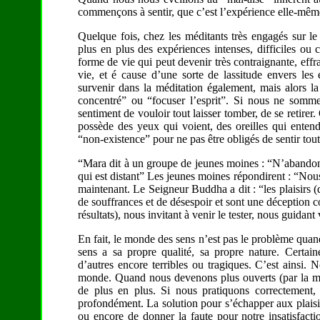
commençons à sentir, que c’est l’expérience elle-même
Quelque fois, chez les méditants très engagés sur le 
plus en plus des expériences intenses, difficiles ou 
forme de vie qui peut devenir très contraignante, effr
vie, et é cause d’une sorte de lassitude envers le
survenir dans la méditation également, mais alors la
concentré” ou “focuser l’esprit”. Si nous ne sommes
sentiment de vouloir tout laisser tomber, de se retirer
possède des yeux qui voient, des oreilles qui entend
“non-existence” pour ne pas être obligés de sentir tout
“Mara dit à un groupe de jeunes moines : “N’abandonne
qui est distant” Les jeunes moines répondirent : “Nous
maintenant. Le Seigneur Buddha a dit : “les plaisirs (
de souffrances et de désespoir et sont une déception c
résultats), nous invitant à venir le tester, nous guidant
En fait, le monde des sens n’est pas le problème quan
sens a sa propre qualité, sa propre nature. Certaine
d’autres encore terribles ou tragiques. C’est ainsi. 
monde. Quand nous devenons plus ouverts (par la mé
de plus en plus. Si nous pratiquons correctement
profondément. La solution pour s’échapper aux plaisir
ou encore de donner la faute pour notre insatisfacti