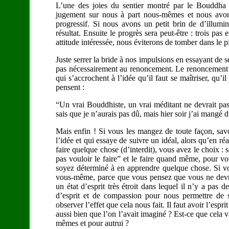
L’une des joies du sentier montré par le Bouddha 
jugement sur nous à part nous-mêmes et nous avons
progressif. Si nous avons un petit brin de d’illumin
résultat. Ensuite le progrès sera peut-être : trois pas
attitude intéressée, nous éviterons de tomber dans le p
Juste serrer la bride à nos impulsions en essayant de 
pas nécessairement au renoncement. Le renoncement est
qui s’accrochent à l’idée qu’il faut se maîtriser, qu’il
pensent :
“Un vrai Bouddhiste, un vrai méditant ne devrait pas 
sais que je n’aurais pas dû, mais hier soir j’ai mangé d
Mais enfin ! Si vous les mangez de toute façon, savou
l’idée et qui essaye de suivre un idéal, alors qu’en r
faire quelque chose (d’interdit), vous avez le choix : s
pas vouloir le faire” et le faire quand même, pour vou
soyez déterminé à en apprendre quelque chose. Si v
vous-même, parce que vous pensez que vous ne devrie
un état d’esprit très étroit dans lequel il n’y a pas
d’esprit et de compassion pour nous permettre de s
observer l’effet que cela nous fait. Il faut avoir l’es
aussi bien que l’on l’avait imaginé ? Est-ce que cela v
mêmes et pour autrui ?