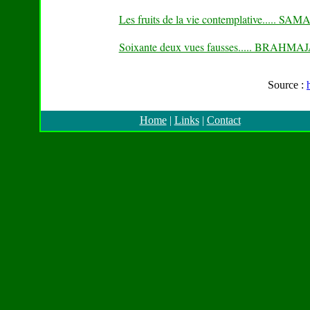
Les fruits de la vie contemplative...
Soixante deux vues fausses..... BRAH
Source :
Home
|
Links
|
Contact