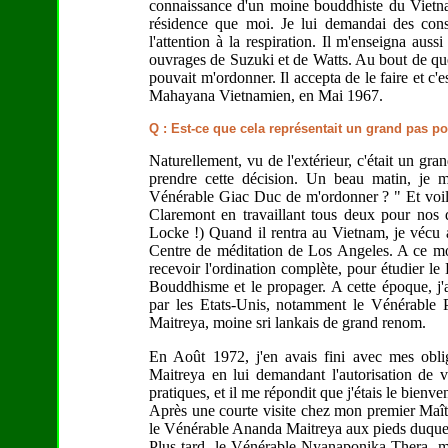
connaissance d'un moine bouddhiste du Viet
résidence que moi. Je lui demandai des conse
l'attention à la respiration. Il m'enseigna au
ouvrages de Suzuki et de Watts. Au bout de que
pouvait m'ordonner. Il accepta de le faire et c'
Mahayana Vietnamien, en Mai 1967.
Q : Est-ce que cela représentait un grand pas p
Naturellement, vu de l'extérieur, c'était un g
prendre cette décision. Un beau matin, je 
Vénérable Giac Duc de m'ordonner ? " Et voilà
Claremont en travaillant tous deux pour nos 
Locke !) Quand il rentra au Vietnam, je vécu
Centre de méditation de Los Angeles. A ce mo
recevoir l'ordination complète, pour étudier le
Bouddhisme et le propager. A cette époque, j'
par les Etats-Unis, notamment le Vénérable
Maitreya, moine sri lankais de grand renom.
En Août 1972, j'en avais fini avec mes obli
Maitreya en lui demandant l'autorisation de 
pratiques, et il me répondit que j'étais le bienve
Après une courte visite chez mon premier Maît
le Vénérable Ananda Maitreya aux pieds duquel j
Plus tard, le Vénérable Nyanaponika Thera, moi