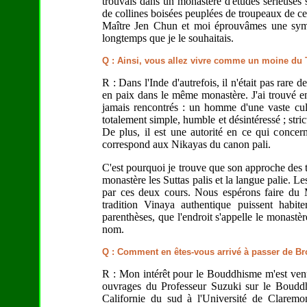
trouvais dans un monastère d'études sérieuses 
de collines boisées peuplées de troupeaux de ce
Maître Jen Chun et moi éprouvâmes une sympat
longtemps que je le souhaitais.
Q : Ainsi, vous allez vivre comme un moine du
R : Dans l'Inde d'autrefois, il n'était pas rare
en paix dans le même monastère. J'ai trouvé e
jamais rencontrés : un homme d'une vaste c
totalement simple, humble et désintéressé ; stric
De plus, il est une autorité en ce qui concern
correspond aux Nikayas du canon pali.
C'est pourquoi je trouve que son approche des 
monastère les Suttas palis et la langue palie. L
par ces deux cours. Nous espérons faire du 
tradition Vinaya authentique puissent habit
parenthèses, que l'endroit s'appelle le monast
nom.
Q : Comment en êtes-vous arrivé à passer de Br
R : Mon intérêt pour le Bouddhisme m'est venu
ouvrages du Professeur Suzuki sur le Bouddh
Californie du sud à l'Université de Claremon