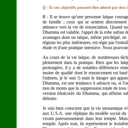
Q : Si ces objectifs peuvent être atteint par des 
R : Il se trouve qu'une personne laïque coura
de famille ; ceux qui se sentent directemen
attirance vers la vie de renonciation. Quand n
Dhamma est valable, l'appel de la robe safran d
avantages dont un laïque, même privilégié, ne
régions les plus intérieures, est régie par l'entra
étude et d'une pratique intensive. Nous pouvo
Au cours de la vie laïque, de nombreuses tâc
pleinement dans la pratique. Bien que les laïq
prolongées, il y a de notables différences ent
moine de qualité dont le renoncement est basé s
l'admets, je le suis !) mais le danger qui appar
Dhamma, est une tendance à adoucir ou, si l'on 
rien de moins que la suppression totale de tous 
version édulcorée du Dhamma, qui affirme subt
détruire.
Je suis bien conscient que la vie monastique n'e
aux U.S.A. une réplique du modèle social du 
vivant paresseusement dans leur temple. Mais
remplir. Après tout, ils représentent le trois