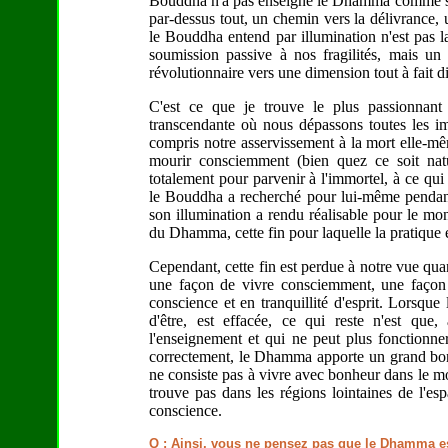
Bouddha n'a pas enseigné le Dhamma comme si c'é
par-dessus tout, un chemin vers la délivrance, u
le Bouddha entend par illumination n'est pas l
soumission passive à nos fragilités, mais un
révolutionnaire vers une dimension tout à fait dif
C'est ce que je trouve le plus passionna
transcendante où nous dépassons toutes les imp
compris notre asservissement à la mort elle-mê
mourir consciemment (bien quez ce soit natu
totalement pour parvenir à l'immortel, à ce qui
le Bouddha a recherché pour lui-même pendant 
son illumination a rendu réalisable pour le mo
du Dhamma, cette fin pour laquelle la pratique e
Cependant, cette fin est perdue à notre vue qu
une façon de vivre consciemment, une façon d
conscience et en tranquillité d'esprit. Lorsqu
d'être, est effacée, ce qui reste n'est que
l'enseignement et qui ne peut plus fonctionn
correctement, le Dhamma apporte un grand bon
ne consiste pas à vivre avec bonheur dans le mo
trouve pas dans les régions lointaines de l'es
conscience.
Q : Ainsi, vous ne pensez pas que le Dhamma e