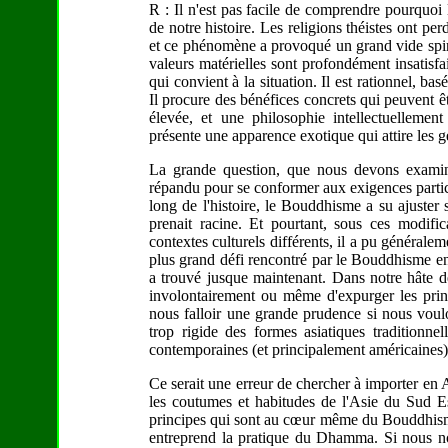
R : Il n'est pas facile de comprendre pourquoi
de notre histoire. Les religions théistes ont pe
et ce phénomène a provoqué un grand vide spiri
valeurs matérielles sont profondément insatisf
qui convient à la situation. Il est rationnel, bas
Il procure des bénéfices concrets qui peuvent ê
élevée, et une philosophie intellectuellemen
présente une apparence exotique qui attire les g
La grande question, que nous devons examine
répandu pour se conformer aux exigences particu
long de l'histoire, le Bouddhisme a su ajuster 
prenait racine. Et pourtant, sous ces modifi
contextes culturels différents, il a pu généralem
plus grand défi rencontré par le Bouddhisme en A
a trouvé jusque maintenant. Dans notre hâte de
involontairement ou même d'expurger les pri
nous falloir une grande prudence si nous voul
trop rigide des formes asiatiques traditionne
contemporaines (et principalement américaines), i
Ce serait une erreur de chercher à importer e
les coutumes et habitudes de l'Asie du Sud Est
principes qui sont au cœur même du Bouddhisme 
entreprend la pratique du Dhamma. Si nous nou