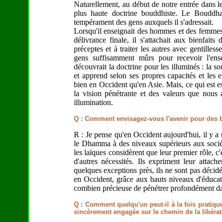
Naturellement, au début de notre entrée dans l
plus haute doctrine bouddhiste. Le Bouddha
tempérament des gens auxquels il s'adressait.
Lorsqu'il enseignait des hommes et des femmes 
délivrance finale, il s'attachait aux bienfaits
préceptes et à traiter les autres avec gentilless
gens suffisamment mûrs pour recevoir l'ense
découvrait la doctrine pour les illuminés : la s
et apprend selon ses propres capacités et les e
bien en Occident qu'en Asie. Mais, ce qui est ess
la vision pénétrante et des valeurs que nous 
illumination.
Q : Comment envisagez-vous l'avenir pour des b
R : Je pense qu'en Occident aujourd'hui, il y a
le Dhamma à des niveaux supérieurs aux société
les laïques considèrent que leur premier rôle, c'
d'autres nécessités. Ils expriment leur atta
quelques exceptions près, ils ne sont pas déci
en Occident, grâce aux hauts niveaux d'éducation
combien précieuse de pénétrer profondément da
Q : Comment quelqu'un peut-il à la fois prati
sincèrement engagée sur le chemin de la libérat