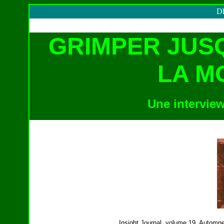
Dh
GRIMPER JUS
LA M
Une intervi
Insight Journal, volume 19, Automn