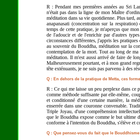
R : Pendant mes premières années au Sri Lank
n'était pas dans la ligne de mon Maître d'ordina
méditation dans sa vie quotidienne. Plus tard, au
anapanasati (concentration sur la respiration
temps de cette pratique, je m'aperçus que mon m
de l'adoucir et de l'enrichir par d'autres typ
circonstances différentes, j'appris les pratiques
au souvenir du Bouddha, méditation sur la com
contemplation de la mort. Tout au long de ma v
méditation. Il m'est aussi arrivé de faire de lo
Malheureusement pourtant, et à mon grand regre
tête exténuants, je ne suis pas parvenu à des rés
Q : En dehors de la pratique de Metta, ces form
R : Ce qui me laisse un peu perplexe dans ce pa
comme méthode suffisante par elle-même, cou
et conditionné d'une certaine manière, la médi
enserrée dans une couronne convenable. Tradition
Triple Joyau, d'une compréhension intellectuel
que le Bouddha expose comme le but ultime de s
conforme à l'intention du Bouddha, s'élève et con
Q : Que pensez-vous du fait que le Bouddhisme 