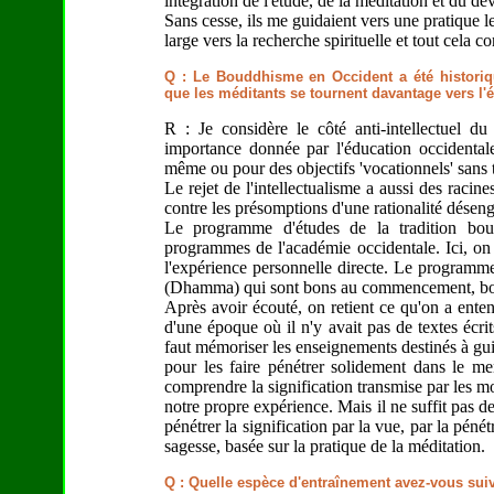
intégration de l'étude, de la méditation et du d
Sans cesse, ils me guidaient vers une pratique le
large vers la recherche spirituelle et tout cela c
Q : Le Bouddhisme en Occident a été historiqu
que les méditants se tournent davantage vers l'ét
R : Je considère le côté anti-intellectuel 
importance donnée par l'éducation occidentale
même ou pour des objectifs 'vocationnels' sans t
Le rejet de l'intellectualisme a aussi des racin
contre les présomptions d'une rationalité désen
Le programme d'études de la tradition boud
programmes de l'académie occidentale. Ici, on
l'expérience personnelle directe. Le program
(Dhamma) qui sont bons au commencement, bons 
Après avoir écouté, on retient ce qu'on a ente
d'une époque où il n'y avait pas de textes écri
faut mémoriser les enseignements destinés à gui
pour les faire pénétrer solidement dans le men
comprendre la signification transmise par les m
notre propre expérience. Mais il ne suffit pas de
pénétrer la signification par la vue, par la péné
sagesse, basée sur la pratique de la méditation.
Q : Quelle espèce d'entraînement avez-vous suiv