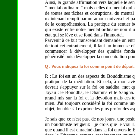
Ainsi, la grande affirmation vers laquelle le se
" mental ordinaire " mais celles du mental qui a
de toutes ses tâches et corruptions, du mental 
maintenant rempli par un amour universel et par 
de la compréhension. La pratique du sentier b
qui existe entre notre mental ordinaire non ill
état qui se lève et se fond dans l'immortel.
Parvenir à ce but transcendant demande un entr
de tout cet entraînement, il faut un immense eff
commencer à développer des qualités fondam
générosité puis développer la concentration pour 
Q : Vous indiquez la foi comme point de départ.
R : La foi est un des aspects du Bouddhisme qu
pratique de la méditation. Et cela, à mon avi
devrait s'appuyer sur la foi ou saddha, mot qu
Joyau : le Bouddha, le Dhamma et le Sangha. D
grand mis sur la foi et la dévotion mais ces 
mien. J'ai toujours considéré la foi comme une
objet, louable s'il exprime les plus profondes a
Je sais que ce n'est pas, de nos jours, une pos
un bouddhiste religieux - je crois que le v
que quand il est enraciné dans la foi envers le