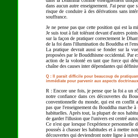
dans la Dhamma comme enseignement unique qui
dans aucun autre enseignement. J'ai peur que si 
risque de conduire à des dérivations sans intérê
souffrance.
Je ne pense pas que cette position qui est la 
Je suis tout à fait tolérant devant d'autres poi
sur la façon de pratiquer correctement le Dha
de la foi dans l'illumination du Bouddha et l'e
La pratique devrait aussi se fonder sur la vue
proposées par le Bouddhisme occidental. Par ex
action de la volonté en tant que force qui dé
chaîne des causes inter dépendantes qui définiss
Q : Il parait difficile pour beaucoup de pratiqu
immédiate pour parvenir aux aspects doctrinaux 
R : Encore une fois, je pense que la foi a un r
notre confiance dans ces découvertes du Bou
conventionnelle du monde, qui est en conflit 
pas que l'enseignement du Bouddha marche à co
habituelles. Après tout, la plupart de nos habitu
de garder l'illusion que l'univers est centré aut
Ce n'est que lorsque l'expérience personnelle 
poussés à chasser les habitudes et à mettre no
découvertes qui deviendront notre ligne à suivre 