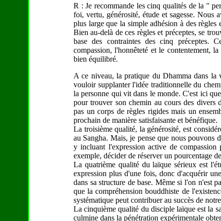
R : Je recommande les cinq qualités de la " pe
foi, vertu, générosité, étude et sagesse. Nous
plus large que la simple adhésion à des règles 
Bien au-delà de ces règles et préceptes, se trouv
base des contraintes des cinq préceptes. C
compassion, l'honnêteté et le contentement, la 
bien équilibré.
A ce niveau, la pratique du Dhamma dans la vi
vouloir supplanter l'idée traditionnelle du ch
la personne qui vit dans le monde. C'est ici q
pour trouver son chemin au cours des divers d
pas un corps de règles rigides mais un ensemb
prochain de manière satisfaisante et bénéfique.
La troisième qualité, la générosité, est consid
au Sangha. Mais, je pense que nous pouvons do
y incluant l'expression active de compassio
exemple, décider de réserver un pourcentage de 
La quatrième qualité du laïque sérieux est l'ét
expression plus d'une fois, donc d'acquérir 
dans sa structure de base. Même si l'on n'est pas
que la compréhension bouddhiste de l'existence 
systématique peut contribuer au succès de notre
La cinquième qualité du disciple laïque est la 
culmine dans la pénétration expérimentale obten