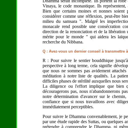
Dhamma serait incomplète. Ils portent la robe 
Vinaya, le code monastique. Ils représentent, 
Bien que certains moines et nonnes soient p
considérer comme une réflexion, peut-être bie
milieu du samsara ". Malgré les imperfect
monacale rend possible une consécration comp
direction de la renonciation et de la libératio
mérite pour le monde " qui aidera les laïque
recherche du Nibbana.
Q : Avez-vous un dernier conseil à transmettre à
R : Pour suivre le sentier bouddhique jusqu'à
perspective à long terme, cela signifie dévelop
que nous ne sommes pas avidement attachés à 
méditation à notre liste de qualités. La pat
difficiles phases de stérilité auxquelles nous se
La diligence ou l'effort implique que bien 
découragerons pas, nous n'abandonnerons pas, 
notre détermination d'avancer sur le chemin
confiance que si nous travaillons avec dilig
immédiatement perceptibles.
Pour suivre le Dhamma convenablement, je pense
par une étude rapide des Suttas, ou quelques a
prétendre à comprendre le Dhamma, ni même 