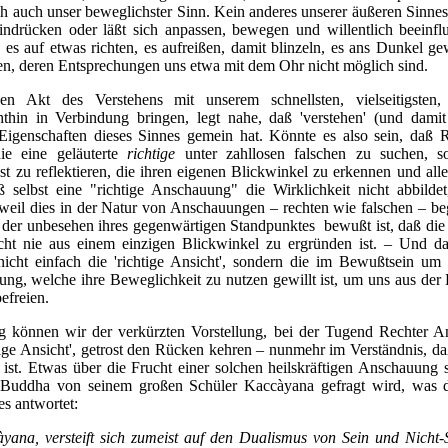
eich auch unser beweglichster Sinn. Kein anderes unserer äußeren Sinnes
indrücken oder läßt sich anpassen, bewegen und willentlich beeinf
, es auf etwas richten, es aufreißen, damit blinzeln, es ans Dunkel g
ten, deren Entsprechungen uns etwa mit dem Ohr nicht möglich sind.
 Akt des Verstehens mit unserem schnellsten, vielseitigsten,
hthin in Verbindung bringen, legt nahe, daß 'verstehen' (und damit 
Eigenschaften dieses Sinnes gemein hat. Könnte es also sein, daß
die eine geläuterte
richtige
unter zahllosen falschen zu suchen, 
bst zu reflektieren, die ihren eigenen Blickwinkel zu erkennen und alle
ß selbst eine "richtige Anschauung" die Wirklichkeit nicht abbilde
t, weil dies in der Natur von Anschauungen – rechten wie falschen – be
der unbesehen ihres gegenwärtigen Standpunktes bewußt ist, daß die 
Sicht nie aus einem einzigen Blickwinkel zu ergründen ist. – Und 
icht einfach die 'richtige Ansicht', sondern die im Bewußtsein um
ng, welche ihre Beweglichkeit zu nutzen gewillt ist, um uns aus der 
befreien.
g können wir der verkürzten Vorstellung, bei der Tugend Rechter A
tige Ansicht', getrost den Rücken kehren – nunmehr im Verständnis, da
st. Etwas über die Frucht einer solchen heilskräftigen Anschauung 
r Buddha von seinem großen Schüler Kaccàyana gefragt wird, was
s antwortet:
yana, versteift sich zumeist auf den Dualismus von Sein und Nicht-