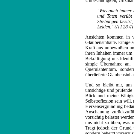
Unbeständigkeit, Unzuläng
"Was auch immer de
und Taten verübt
Strebungen besitzt
Leiden." (A I 28 /A 
Ansichten kommen in vi
Glaubensinhalte. Einige 
Kraft aus unbewußten und
ihren Inhalten immer um 
Bekräftigung uns Identif
simple Übernahme an. I
Querulantentum, sonder
überlieferte Glaubensinhal
Und so bleibt mir, um 
umsichtige und prüfende 
Blick und meine Fähig
Selbstreflexion sein will
Herzensergründung bedarf
Anschauung zurückzufüh
vorsichtig belastet werden
uns nicht zu üben, was 
Trägt jedoch der Grund 
sondern beherzt voranzus