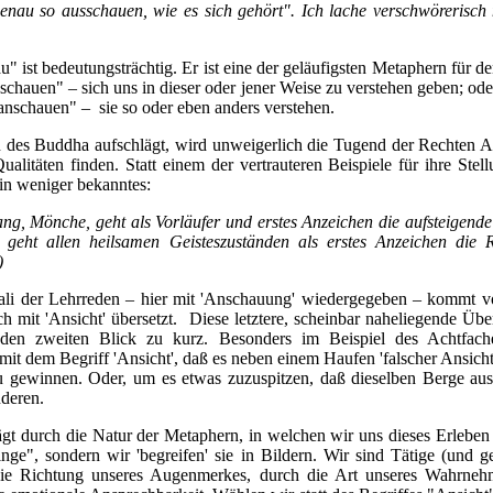
nau so ausschauen, wie es sich gehört". Ich lache verschwörerisch m
" ist bedeutungsträchtig. Er ist eine der geläufigsten Metaphern für d
chauen" – sich uns in dieser oder jener Weise zu verstehen geben; od
anschauen" – sie so oder eben anders verstehen.
 des Buddha aufschlägt, wird unweigerlich die Tugend der Rechten 
ualitäten finden. Statt einem der vertrauteren Beispiele für ihre Stel
ein weniger bekanntes:
, Mönche, geht als Vorläufer und erstes Anzeichen die aufsteigend
eht allen heilsamen Geisteszuständen als erstes Anzeichen die
)
li der Lehrreden – hier mit 'Anschauung' wiedergegeben – kommt
h mit 'Ansicht' übersetzt. Diese letztere, scheinbar naheliegende Übe
enden zweiten Blick zu kurz. Besonders im Beispiel des Achtfache
mit dem Begriff 'Ansicht', daß es neben einem Haufen 'falscher Ansicht
u gewinnen. Oder, um es etwas zuzuspitzen, daß dieselben Berge aus
nderen.
gt durch die Natur der Metaphern, in welchen wir uns dieses Erleben
inge", sondern wir 'begreifen' sie in Bildern. Wir sind Tätige (und g
die Richtung unseres Augenmerkes, durch die Art unseres Wahrnehm