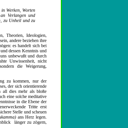
, in Werken, Worten
 an Verlangen und
m, zu Unheil und zu
, Theorien, Ideologien,
ein, andere beziehen ihre
ögen: es handelt sich bei
d und dessen Kenntnis und
ir uns unbewußt und durch
hte Unwissenheit, nicht
 sondern die Weigerung,
uung zu kommen, nur der
s, der sich orientierende
all dies mehr als bloße
uch eine solche meditative
nntnisse in die Ebene der
nerweckende Tritte erst
 sichere Stelle und scheuen
ujukamma)
ans Herz legen.
nblick länger zu zögern,