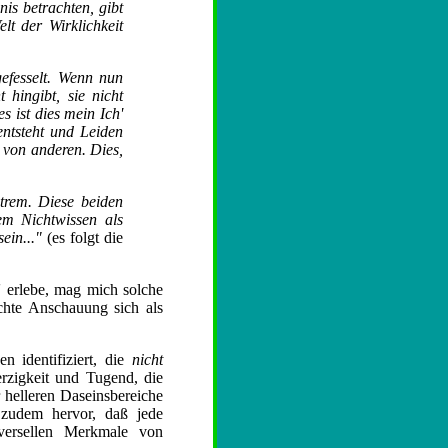
is betrachten, gibt
lt der Wirklichkeit
efesselt. Wenn nun
hingibt, sie nicht
s ist dies mein Ich'
entsteht und Leiden
g von anderen. Dies,
Extrem. Diese beiden
em Nichtwissen als
ein..."
(es folgt die
' erlebe, mag mich solche
echte Anschauung sich als
 identifiziert, die
nicht
erzigkeit und Tugend, die
 helleren Daseinsbereiche
 zudem hervor, daß jede
iversellen Merkmale von