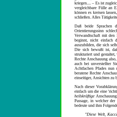
kriegen.... – Es ist zugl
vergleichbare Fülle an E
können es kreisen lassen
schließen. Alles Tätigkei
Daß beide Sprachen den
Orientierungssinn schlec
Verwandtschaft mit den 
beginnt, nicht einfach 
auszubilden, die sich sel
Die sich bewußt ist, da
strukturiert und gestalte
Rechte Anschauung also, 
auch bei unverstellter 
Achtfachen Pfades nun n
beratene Rechte Anschauu
einseitiger, Ansichten zu 
Nach dieser Vorabklärun
einfach um die eine 'rich
heilskräftige
Anschauung i
Passage, in welcher de
bedeute und ihm Folgende
"Diese Welt, Kaccà