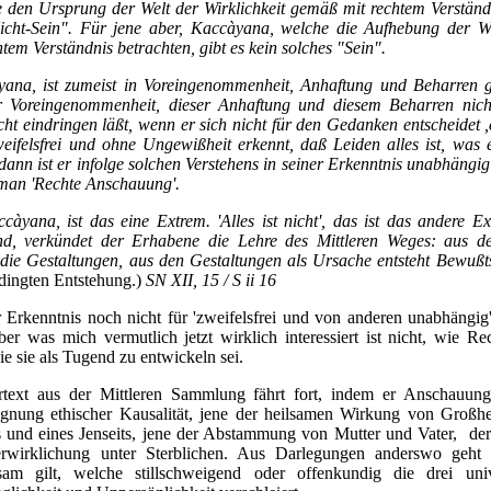
den Ursprung der Welt der Wirklichkeit gemäß mit rechtem Verständn
icht-Sein". Für jene aber, Kaccàyana, welche die Aufhebung der We
em Verständnis betrachten, gibt es kein solches "Sein".
yana, ist zumeist in Voreingenommenheit, Anhaftung und Beharren g
r Voreingenommenheit, dieser Anhaftung und diesem Beharren nicht 
cht eindringen läßt, wenn er sich nicht für den Gedanken entscheidet ,e
weifelsfrei und ohne Ungewißheit erkennt, daß Leiden alles ist, was 
 dann ist er infolge solchen Verstehens in seiner Erkenntnis unabhängi
man 'Rechte Anschauung'.
accàyana, ist das eine Extrem. 'Alles ist nicht', das ist das andere 
d, verkündet der Erhabene die Lehre des Mittleren Weges: aus d
die Gestaltungen, aus den Gestaltungen als Ursache entsteht Bewußts
dingten Entstehung.)
SN XII, 15 / S ii 16
Erkenntnis noch nicht für 'zweifelsfrei und von anderen unabhängig
ber was mich vermutlich jetzt wirklich interessiert ist nicht, wie R
ie sie als Tugend zu entwickeln sei.
ext aus der Mittleren Sammlung fährt fort, indem er Anschauungen
eugnung ethischer Kausalität, jene der heilsamen Wirkung von Großh
 und eines Jenseits, jene der Abstammung von Mutter und Vater, der
 Verwirklichung unter Sterblichen. Aus Darlegungen anderswo geht
am gilt, welche stillschweigend oder offenkundig die drei un