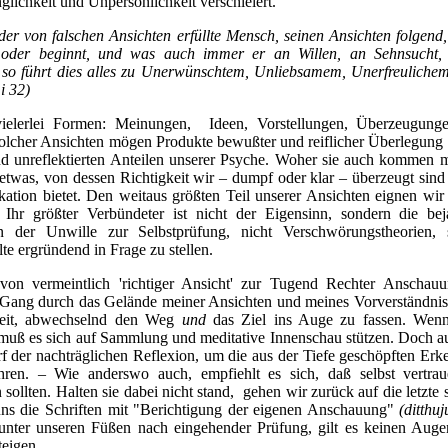
lichkeit und Unpersönlichkeit verschleiert.
r von falschen Ansichten erfüllte Mensch, seinen Ansichten folgend
 oder beginnt, und was auch immer er an Willen, an Sehnsucht,
, so führt dies alles zu Unerwünschtem, Unliebsamem, Unerfreuliche
i 32)
elerlei Formen: Meinungen, Ideen, Vorstellungen, Überzeugungen
solcher Ansichten mögen Produkte bewußter und reiflicher Überlegung s
 unreflektierten Anteilen unserer Psyche. Woher sie auch kommen m
etwas, von dessen Richtigkeit wir – dumpf oder klar – überzeugt sin
ikation bietet. Den weitaus größten Teil unserer Ansichten eignen w
hr größter Verbündeter ist nicht der Eigensinn, sondern die beja
n der Unwille zur Selbstprüfung, nicht Verschwörungstheorien,
te ergründend in Frage zu stellen.
von vermeintlich 'richtiger Ansicht' zur Tugend Rechter Anscha
Gang durch das Gelände meiner Ansichten und meines Vorverständnisse
keit, abwechselnd den Weg
und
das Ziel ins Auge zu fassen. Wenn 
, muß es sich auf Sammlung und meditative Innenschau stützen. Doch a
 der nachträglichen Reflexion, um die aus der Tiefe geschöpften Erke
ren. – Wie anderswo auch, empfiehlt es sich, daß selbst vertraue
 sollten. Halten sie dabei nicht stand, gehen wir zurück auf die letzte
uns die Schriften mit "Berichtigung der eigenen Anschauung"
(ditth
unter unseren Füßen nach eingehender Prüfung, gilt es keinen Auge
teigen.