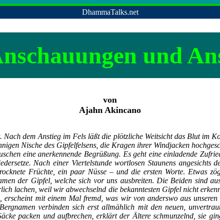
DhammaTalks.net
nschauungen und Ans
von
Ajahn Akincano
. Nach dem Anstieg im Fels läßt die plötzliche Weitsicht das Blut im 
nnigen Nische des Gipfelfelsens, die Kragen ihrer Windjacken hochgesc
tauschen eine anerkennende Begrüßung. Es geht eine einladende Zufried
iedersetze. Nach einer Viertelstunde wortlosen Staunens angesichts de
rocknete Früchte, ein paar Nüsse – und die ersten Worte. Etwas zö
men der Gipfel, welche sich vor uns ausbreiten. Die Beiden sind au
lich lachen, weil wir abwechselnd die bekanntesten Gipfel nicht erken
, erscheint mit einem Mal fremd, was wir von anderswo aus unseren 
Bergnamen verbinden sich erst allmählich mit den neuen, unvertraut
Säcke packen und aufbrechen, erklärt der Ältere schmunzelnd, sie gin