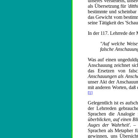
unseres Verstehens, unse
als Übersetzung für
'ditthi
bestimmte und scheinbar 
das Gewicht vom bestimmt
seine Tätigkeit des 'Scha
In der 117. Lehrrede der
"Auf welche Weise
falsche Anschauung
Was auf einen ungeduldig
Anschauung zeichnet sich
das Ersetzen von fals
Anschauungen als Ansch
unser Akt der Anschauung
mit anderen Worten, daß 
[1]
Gelegentlich ist es aufs
der Lehrreden gebrauche
Sprachen die Analogie 
überblicken, auf einen B
Auges der Wahrheit'
. – 
Sprachen als Metapher fü
gewinnen, uns Übersicht 