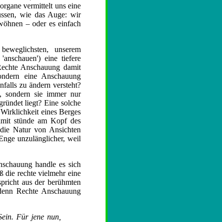
organe vermittelt uns eine
lussen, wie das Auge: wir
ewöhnen – oder es einfach
 beweglichsten, unserem
'anschauen') eine tiefere
 Rechte Anschauung damit
sondern eine Anschauung
nfalls zu ändern versteht?
t, sondern sie immer nur
gründet liegt? Eine solche
Wirklichkeit eines Berges
damit stünde am Kopf des
 die Natur von Ansichten
Enge unzulänglicher, weil
nschauung handle es sich
ß die rechte vielmehr eine
spricht aus der berühmten
 denn Rechte Anschauung
Sein. Für jene nun,