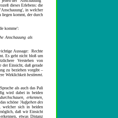
t" jenen der "Anschauung"
ozeß dieses Erlebens: die
 'Anschauung', in welcher
u liegen kommt, der durch
lle komme':
che Anschauung als
ewichtige Aussage: Rechte
. Es geht nicht bloß um
zlichere Verstehen von
e der Einsicht, daß gerade
ung zu beziehen vorgibt –
ere Wirklichkeit
bestimmt
.
Sprache als auch das Pali
fig wird dabei in beiden
durchschauen, erkennen,
 das schöne
'Aufgehen des
n, welcher sich in beiden
möglich, daß wir Einsicht
e erkennen, etwas Distanz