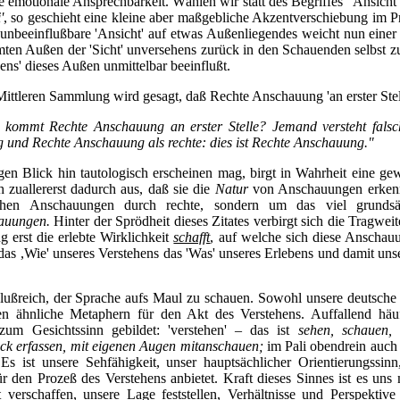
re emotionale Ansprechbarkeit. Wählen wir statt des Begriffes "Ansich
'
, so geschieht eine kleine aber maßgebliche Akzentverschiebung im Pr
unbeeinflußbare 'Ansicht' auf etwas Außenliegendes weicht nun einer
en Außen der 'Sicht' unversehens zurück in den Schauenden selbst z
uens' dieses Außen unmittelbar beeinflußt.
 Mittleren Sammlung wird gesagt, daß Rechte Anschauung 'an erster Ste
 kommt Rechte Anschauung an erster Stelle? Jemand versteht fals
 und Rechte Anschauung als rechte: dies ist Rechte Anschauung."
en Blick hin tautologisch erscheinen mag, birgt in Wahrheit eine g
 zuallererst dadurch aus, daß sie die
Natur
von Anschauungen erkennt
chen Anschauungen durch rechte, sondern um das viel grundsät
auungen.
Hinter der Sprödheit dieses Zitates verbirgt sich die Tragweit
 erst die erlebte Wirklichkeit
schafft
, auf welche sich diese Anschau
das ,Wie' unseres Verstehens das 'Was' unseres Erlebens und damit uns
chlußreich, der Sprache aufs Maul zu schauen. Sowohl unsere deutsche 
n ähnliche Metaphern für den Akt des Verstehens. Auffallend häu
zum Gesichtssinn gebildet: 'verstehen' – das ist
sehen, schauen, 
lick erfassen, mit eigenen Augen mitanschauen;
im Pali obendrein auch
Es ist unsere Sehfähigkeit, unser hauptsächlicher Orientierungssin
r den Prozeß des Verstehens anbietet. Kraft dieses Sinnes ist es uns 
verschaffen, unsere Lage feststellen, Verhältnisse und Perspektiv