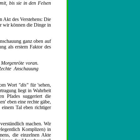
it, bis sie in den Felsen
en Akt des Verstehens: Die
er wir können die Dinge in
Anschauung ganz oben auf
lung als erstem Faktor des
e Morgenröte voran.
 Rechte Anschauung
 vom Wort
"dis"
für 'sehen,
rtragung liegt in Wahrheit
n Pfades suggeriert die
en' eben eine rechte gäbe,
 einem Tal eben richtiger
 verständlich machen. Wir
elegentlich Komplizen) in
ens, die einzelnen Akte