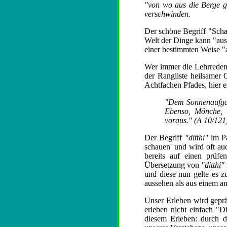
"von wo aus die Berge ge
verschwinden.
Der schöne Begriff "Schau
Welt der Dinge kann "auss
einer bestimmten Weise "
Wer immer die Lehrreden
der Rangliste heilsamer Q
Achtfachen Pfades, hier 
"Dem Sonnenaufgang
Ebenso, Mönche, g
voraus." (A 10/121
Der Begriff
"ditthi"
im Pa
schauen' und wird oft auc
bereits auf einen prüf
Übersetzung von
"ditthi"
und diese nun gelte es z
aussehen als aus einem a
Unser Erleben wird geprä
erleben nicht einfach "D
diesem Erleben: durch 