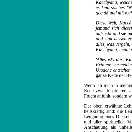
Kaccàyana, welche 
es kein solches "N
gemäß und mit recht
Diese Welt, Kaccà
jemand sich diese
aufsucht und sie ni
und statt dessen z
alles, was vergeht,
Kaccàyana, nennt 
'Alles ist': das, K
Extreme vermeiden
Ursache entstehen 
ganze Kette der Be
Wenn ich mich in meiner 
Rede zwar inspirieren, a
Frucht anfühlt, sondern w
Der oben erwähnte Lehrt
heilskräftig sind: die L
Leugnung eines Diesseits
und aller spirituellen
Anschauung als unheils