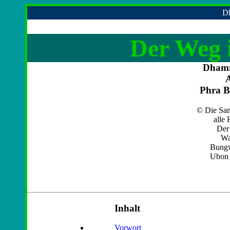
Dh
Der Weg i
Dhamm
Phra B
© Die San
alle
Der 
Wa
Bungw
Ubon 
Inhalt
Vorwort