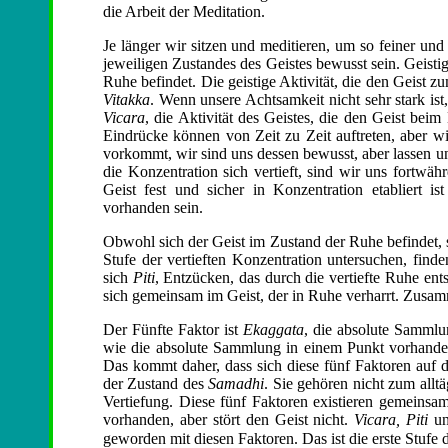
die Arbeit der Meditation.
Je länger wir sitzen und meditieren, um so feiner und
jeweiligen Zustandes des Geistes bewusst sein. Geisti
Ruhe befindet. Die geistige Aktivität, die den Geist 
Vitakka
. Wenn unsere Achtsamkeit nicht sehr stark ist,
Vicara
, die Aktivität des Geistes, die den Geist beim
Eindrücke können von Zeit zu Zeit auftreten, aber w
vorkommt, wir sind uns dessen bewusst, aber lassen 
die Konzentration sich vertieft, sind wir uns fortwä
Geist fest und sicher in Konzentration etabliert i
vorhanden sein.
Obwohl sich der Geist im Zustand der Ruhe befindet, 
Stufe der vertieften Konzentration untersuchen, fin
sich
Piti
, Entzücken, das durch die vertiefte Ruhe ent
sich gemeinsam im Geist, der in Ruhe verharrt. Zusam
Der Fünfte Faktor ist
Ekaggata
, die absolute Sammlu
wie die absolute Sammlung in einem Punkt vorhande
Das kommt daher, dass sich diese fünf Faktoren auf 
der Zustand des
Samadhi
. Sie gehören nicht zum allt
Vertiefung. Diese fünf Faktoren existieren gemeinsa
vorhanden, aber stört den Geist nicht.
Vicara, Piti
u
geworden mit diesen Faktoren. Das ist die erste Stufe 