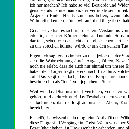
ich nur machen? Ich habe so viel Begierde und Widerwi
genauso, als nähme man an, der Verrückte sei normal. 
Ärger ein Ende. Nichts kann uns helfen, wenn falsc
Wahrheit erkennen, hören wir auf, die Dinge festzuhal
Genauso verhält es sich mit unserem Verständnis vo
erklärte, dass der Körper keine andauernde Substan
darstellt, sehen wir das nicht ein und bestehen hartn
zu uns sprechen könnte, würde er uns den ganzen Tag l
Eigentlich sagt er das immer zu uns, jedoch in der Sp
sich die Wahrnehmung durch Augen, Ohren, Nase, Zu
noch nie erlebt, dass sie auch nur einmal um unsere
haben der Körper fragt nie erst nach Erlaubnis, solch
auf. Das zeigt uns doch, dass der Körper niemandem
beschrieb ihn als "leer" von jeglichem "Selbst".
Weil wir das Dhamma nicht verstehen, verstehen w
gehört, und dadurch wird das Festhalten verursacht.
stattgefunden, dann erfolgt automatisch Altern, Kr
bezeichnet.
Es heißt, Unwissenheit bedingt eine Aktivität des Wil
diese Dinge sind Vorgänge im Geist. Wenn wir einer S
Bewußtheit haben, ist Unwissenheit vorhanden, und al