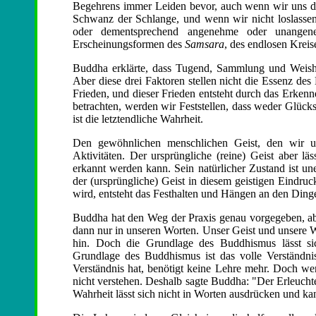
Begehrens immer Leiden bevor, auch wenn wir uns des
Schwanz der Schlange, und wenn wir nicht loslasse
oder dementsprechend angenehme oder unangen
Erscheinungsformen des
Samsara
, des endlosen Krei
Buddha erklärte, dass Tugend, Sammlung und Weishe
Aber diese drei Faktoren stellen nicht die Essenz de
Frieden, und dieser Frieden entsteht durch das Erken
betrachten, werden wir Feststellen, dass weder Glück
ist die letztendliche Wahrheit.
Den gewöhnlichen menschlichen Geist, den wir un
Aktivitäten. Der ursprüngliche (reine) Geist aber läs
erkannt werden kann. Sein natürlicher Zustand ist une
der (ursprüngliche) Geist in diesem geistigen Eindr
wird, entsteht das Festhalten und Hängen an den Ding
Buddha hat den Weg der Praxis genau vorgegeben, ab
dann nur in unseren Worten. Unser Geist und unsere W
hin. Doch die Grundlage des Buddhismus lässt sic
Grundlage des Buddhismus ist das volle Verständni
Verständnis hat, benötigt keine Lehre mehr. Doch we
nicht verstehen. Deshalb sagte Buddha: "Der Erleuchte
Wahrheit lässt sich nicht in Worten ausdrücken und k