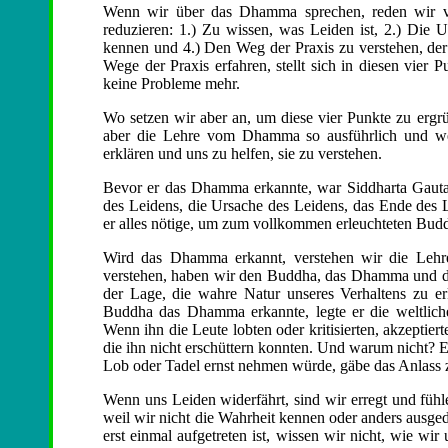
Wenn wir über das Dhamma sprechen, reden wir viel
reduzieren: 1.) Zu wissen, was Leiden ist, 2.) Die
kennen und 4.) Den Weg der Praxis zu verstehen, der z
Wege der Praxis erfahren, stellt sich in diesen vier 
keine Probleme mehr.
Wo setzen wir aber an, um diese vier Punkte zu erg
aber die Lehre vom Dhamma so ausführlich und wei
erklären und uns zu helfen, sie zu verstehen.
Bevor er das Dhamma erkannte, war Siddharta Gautam
des Leidens, die Ursache des Leidens, das Ende des 
er alles nötige, um zum vollkommen erleuchteten Bud
Wird das Dhamma erkannt, verstehen wir die Leh
verstehen, haben wir den Buddha, das Dhamma und den
der Lage, die wahre Natur unseres Verhaltens zu er
Buddha das Dhamma erkannte, legte er die weltlic
Wenn ihn die Leute lobten oder kritisierten, akzeptiert
die ihn nicht erschüttern konnten. Und warum nicht? 
Lob oder Tadel ernst nehmen würde, gäbe das Anlass 
Wenn uns Leiden widerfährt, sind wir erregt und füh
weil wir nicht die Wahrheit kennen oder anders ausge
erst einmal aufgetreten ist, wissen wir nicht, wie w