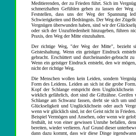
Meditierenden, der zu Frieden führt. Sich im Vergnüg
schmerzhaften Gefühlen gehen zu lassen der Weg 
Feststellen, dass uns der Weg der Spannung le
Schwierigkeiten und Bedrängnis. Der Weg der Zügello
Vergnügen überwunden haben, sind wir der Glückseli
oder sich der Unzufriedenheit hinzugeben, führen nic
Praxis, den Weg der Mitte einzuhalten.
Der richtige Weg, "der Weg der Mitte", bezieht s
Geisteshaltung. Wenn ein geistiger Eindruck entste
gebracht. Erschüttert und durcheinander-gebracht zu s
Wenn ein geistiger Eindruck entsteht, den wir mögen,
nicht der richtige Weg.
Die Menschen wollen kein Leiden, sondern Vergnüge
Form des Leidens. Leiden an sich ist die grobe For
Kopf der Schlange entspricht dem Unglücklichsein 
wirklich gefährlich, dort sind die Giftzähne. Greifen
Schlange am Schwanz fassen, dreht sie sich um und
Glückseligkeit und Unglücklichsein oder auch Verg
wenn wir glücklich sind, ist der Geist nicht in Friede
Beispiel Vermögen und Ansehen, oder wenn wir gelobt
festhält, ist von einer gewissen Unruhe befallen, de
bereiten, wieder verlieren. Auf Grund dieser unterbe
dann dazu kommt, dass wir diese Dinge irgendwann tat