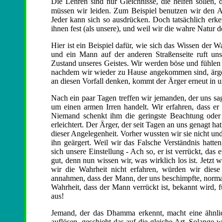
Die Lehren sind nur Gleichnisse, die helfen sollen,
müssen wir leiden. Zum Beispiel benutzen wir den
Jeder kann sich so ausdrücken. Doch tatsächlich erk
ihnen fest (als unsere), und weil wir die wahre Natur 
Hier ist ein Beispiel dafür, wie sich das Wissen der 
und ein Mann auf der anderen Straßenseite ruft un
Zustand unseres Geistes. Wir werden böse und fühlen
nachdem wir wieder zu Hause angekommen sind, ärge
an diesen Vorfall denken, kommt der Ärger erneut in u
Nach ein paar Tagen treffen wir jemanden, der uns sag
um einen armen Irren handelt. Wir erfahren, dass er 
Niemand schenkt ihm die geringste Beachtung oder 
erleichtert. Der Ärger, der seit Tagen an uns genagt ha
dieser Angelegenheit. Vorher wussten wir sie nicht u
ihn geärgert. Weil wir das Falsche Verständnis hatte
sich unsere Einstellung - Ach so, er ist verrückt, das
gut, denn nun wissen wir, was wirklich los ist. Jetzt
wir die Wahrheit nicht erfahren, würden wir dies
annahmen, dass der Mann, der uns beschimpfte, normal 
Wahrheit, dass der Mann verrückt ist, bekannt wird, f
aus!
Jemand, der das Dhamma erkennt, macht eine ähnli
auflösen, geschieht das auf die gleiche Art. Solange