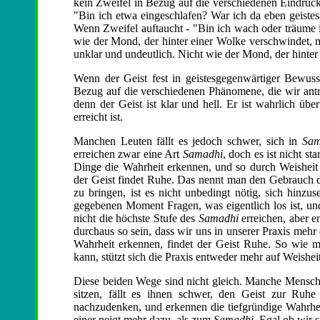
kein Zweifel in Bezug auf die verschiedenen Eindrüc
"Bin ich etwa eingeschlafen? War ich da eben geist
Wenn Zweifel auftaucht - "Bin ich wach oder träume ic
wie der Mond, der hinter einer Wolke verschwindet,
unklar und undeutlich. Nicht wie der Mond, der hinter e
Wenn der Geist fest in geistesgegenwärtiger Bewussth
Bezug auf die verschiedenen Phänomene, die wir antre
denn der Geist ist klar und hell. Er ist wahrlich ü
erreicht ist.
Manchen Leuten fällt es jedoch schwer, sich in
Sam
erreichen zwar eine Art
Samadhi
, doch es ist nicht s
Dinge die Wahrheit erkennen, und so durch Weishei
der Geist findet Ruhe. Das nennt man den Gebrauch d
zu bringen, ist es nicht unbedingt nötig, sich hinzu
gegebenen Moment Fragen, was eigentlich los ist, und
nicht die höchste Stufe des
Samadhi
erreichen, aber e
durchaus so sein, dass wir uns in unserer Praxis meh
Wahrheit erkennen, findet der Geist Ruhe. So wie 
kann, stützt sich die Praxis entweder mehr auf Weishei
Diese beiden Wege sind nicht gleich. Manche Mensche
sitzen, fällt es ihnen schwer, den Geist zur Ruhe
nachzudenken, und erkennen die tiefgründige Wahrhei
einer neigt mehr dazu, als zum
Samadhi
. Egal ob wir s