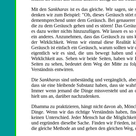
Mit den
Sankharas
ist es das gleiche. Wir sagen, sie
denken wir zum Beispiel: "Oh, dieses Geräusch stört m
dementsprechend unter dem Geräusch. Bei genauerer Be
die zu dem Geräusch gehen und es stören! Das Geräusc
es dazu weiter nichts hinzuzufügen. Wir lassen es so 
ein anderes. Anzunehmen, dass das Geräusch zu uns k
der Wirklichkeit. Wenn wir einmal diese Realität 
Geräusch ist einfach ein Geräusch, warum sollten wir 
eigentlich wir es sind, die uns bewegt haben und 
Wirklichkeit aus. Sehen wir beide Seiten, haben wir 
Seiten zu sehen, bedeutet dem Weg der Mitte zu folg
Verständnis entwirren.
Die
Sankharas
sind unbeständig und vergänglich, abe
dass sie eine bleibende Substanz haben, dass sie wahr
Immer wenn jemand die Dinge missversteht und an
hielt uns an, darüber nachzudenken.
Dhamma zu praktizieren, hängt nicht davon ab, Mönch
Dinge. Wenn wir das richtige Verständnis haben, fi
keinen Unterschied. Jeder Mensch hat die Möglichkei
und ergründen dieselbe Sache. Finden wir Frieden, ist
die gleiche Methode an und gehen den gleichen Weg, d