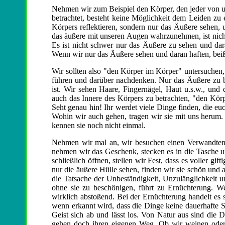
Nehmen wir zum Beispiel den Körper, den jeder von u
betrachtet, besteht keine Möglichkeit dem Leiden z
Körpers reflektieren, sondern nur das Äußere sehen, 
das äußere mit unseren Augen wahrzunehmen, ist nich
Es ist nicht schwer nur das Äußere zu sehen und dara
Wenn wir nur das Äußere sehen und daran haften, beiß
Wir sollten also "den Körper im Körper" untersuchen,
führen und darüber nachdenken. Nur das Äußere zu be
ist. Wir sehen Haare, Fingernägel, Haut u.s.w., und
auch das Innere des Körpers zu betrachten, "den Körp
Seht genau hin! Ihr werdet viele Dinge finden, die eu
Wohin wir auch gehen, tragen wir sie mit uns herum. 
kennen sie noch nicht einmal.
Nehmen wir mal an, wir besuchen einen Verwandten
nehmen wir das Geschenk, stecken es in die Tasche 
schließlich öffnen, stellen wir Fest, dass es voller g
nur die äußere Hülle sehen, finden wir sie schön und 
die Tatsache der Unbeständigkeit, Unzulänglichkeit u
ohne sie zu beschönigen, führt zu Ernüchterung. W
wirklich abstoßend. Bei der Ernüchterung handelt es
wenn erkannt wird, dass die Dinge keine dauerhafte Su
Geist sich ab und lässt los. Von Natur aus sind die D
gehen doch ihren eigenen Weg. Ob wir weinen oder 