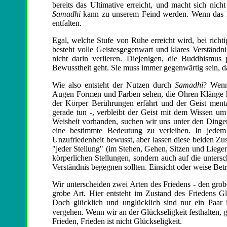
bereits das Ultimative erreicht, und macht sich ni
Samadhi
kann zu unserem Feind werden. Wenn das Bew
entfalten.
Egal, welche Stufe von Ruhe erreicht wird, bei rich
besteht volle Geistesgegenwart und klares Verständn
nicht darin verlieren. Diejenigen, die Buddhismus 
Bewusstheit geht. Sie muss immer gegenwärtig sein, d
Wie also entsteht der Nutzen durch
Samadhi
? Wenn
Augen Formen und Farben sehen, die Ohren Klänge h
der Körper Berührungen erfährt und der Geist ment
gerade tun -, verbleibt der Geist mit dem Wissen um 
Weisheit vorhanden, suchen wir uns unter den Ding
eine bestimmte Bedeutung zu verleihen. In jede
Unzufriedenheit bewusst, aber lassen diese beiden Zustä
"jeder Stellung" (im Stehen, Gehen, Sitzen und Liegen)
körperlichen Stellungen, sondern auch auf die untersc
Verständnis begegnen sollten. Einsicht oder weise Bet
Wir unterscheiden zwei Arten des Friedens - den gro
grobe Art. Hier entsteht im Zustand des Friedens Glü
Doch glücklich und unglücklich sind nur ein Paar 
vergehen. Wenn wir an der Glückseligkeit festhalten
Frieden, Frieden ist nicht Glückseligkeit.