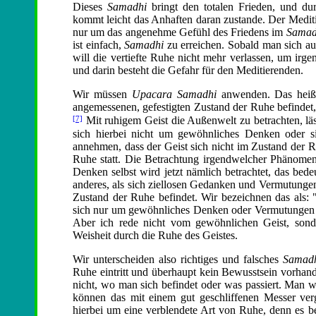
Dieses
Samadhi
bringt den totalen Frieden, und dur
kommt leicht das Anhaften daran zustande. Der Meditie
nur um das angenehme Gefühl des Friedens im
Samad
ist einfach,
Samadhi
zu erreichen. Sobald man sich auf
will die vertiefte Ruhe nicht mehr verlassen, um irg
und darin besteht die Gefahr für den Meditierenden.
Wir müssen
Upacara Samadhi
anwenden. Das heißt,
angemessenen, gefestigten Zustand der Ruhe befindet,
[7]
Mit ruhigem Geist die Außenwelt zu betrachten, läs
sich hierbei nicht um gewöhnliches Denken oder s
annehmen, dass der Geist sich nicht im Zustand der Ru
Ruhe statt. Die Betrachtung irgendwelcher Phänomene 
Denken selbst wird jetzt nämlich betrachtet, das bede
anderes, als sich ziellosen Gedanken und Vermutungen
Zustand der Ruhe befindet. Wir bezeichnen das als:
sich nur um gewöhnliches Denken oder Vermutungen hand
Aber ich rede nicht vom gewöhnlichen Geist, son
Weisheit durch die Ruhe des Geistes.
Wir unterscheiden also richtiges und falsches
Samad
Ruhe eintritt und überhaupt kein Bewusstsein vorhand
nicht, wo man sich befindet oder was passiert. Man we
können das mit einem gut geschliffenen Messer ver
hierbei um eine verblendete Art von Ruhe, denn es be