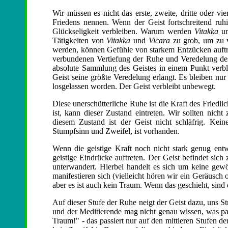
Wir müssen es nicht das erste, zweite, dritte oder vie
Friedens nennen. Wenn der Geist fortschreitend ruh
Glückseligkeit verbleiben. Warum werden
Vitakka
u
Tätigkeiten von
Vitakka
und
Vicara
zu grob, um zu 
werden, können Gefühle von starkem Entzücken auftre
verbundenen Vertiefung der Ruhe und Veredelung des
absolute Sammlung des Geistes in einem Punkt verblei
Geist seine größte Veredelung erlangt. Es bleiben nur
losgelassen worden. Der Geist verbleibt unbewegt.
Diese unerschütterliche Ruhe ist die Kraft des Friedl
ist, kann dieser Zustand eintreten. Wir sollten nicht
diesem Zustand ist der Geist nicht schläfrig. Kein
Stumpfsinn und Zweifel, ist vorhanden.
Wenn die geistige Kraft noch nicht stark genug entw
geistige Eindrücke auftreten. Der Geist befindet sic
unterwandert. Hierbei handelt es sich um keine gewö
manifestieren sich (vielleicht hören wir ein Geräusch 
aber es ist auch kein Traum. Wenn das geschieht, sind
Auf dieser Stufe der Ruhe neigt der Geist dazu, uns St
und der Meditierende mag nicht genau wissen, was pass
Traum!" - das passiert nur auf den mittleren Stufen de