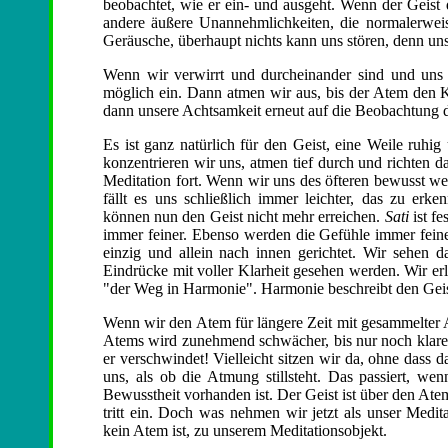
beobachtet, wie er ein- und ausgeht. Wenn der Geist 
andere äußere Unannehmlichkeiten, die normalerwei
Geräusche, überhaupt nichts kann uns stören, denn uns
Wenn wir verwirrt und durcheinander sind und uns 
möglich ein. Dann atmen wir aus, bis der Atem den K
dann unsere Achtsamkeit erneut auf die Beobachtung 
Es ist ganz natürlich für den Geist, eine Weile ruhi
konzentrieren wir uns, atmen tief durch und richten d
Meditation fort. Wenn wir uns des öfteren bewusst wer
fällt es uns schließlich immer leichter, das zu erk
können nun den Geist nicht mehr erreichen.
Sati
ist fe
immer feiner. Ebenso werden die Gefühle immer feine
einzig und allein nach innen gerichtet. Wir sehen 
Eindrücke mit voller Klarheit gesehen werden. Wir er
"der Weg in Harmonie". Harmonie beschreibt den Geis
Wenn wir den Atem für längere Zeit mit gesammelter 
Atems wird zunehmend schwächer, bis nur noch klare 
er verschwindet! Vielleicht sitzen wir da, ohne dass d
uns, als ob die Atmung stillsteht. Das passiert, wen
Bewusstheit vorhanden ist. Der Geist ist über den At
tritt ein. Doch was nehmen wir jetzt als unser Medi
kein Atem ist, zu unserem Meditationsobjekt.