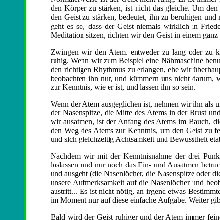
den Körper zu stärken, ist nicht das gleiche. Um den
den Geist zu stärken, bedeutet, ihn zu beruhigen und
geht es so, dass der Geist niemals wirklich in Fri
Meditation sitzen, richten wir den Geist in einem ganz
Zwingen wir den Atem, entweder zu lang oder zu kur
ruhig. Wenn wir zum Beispiel eine Nähmaschine benut
den richtigen Rhythmus zu erlangen, ehe wir überhaup
beobachten ihn nur, und kümmern uns nicht darum, wi
zur Kenntnis, wie er ist, und lassen ihn so sein.
Wenn der Atem ausgeglichen ist, nehmen wir ihn als u
der Nasenspitze, die Mitte des Atems in der Brust 
wir ausatmen, ist der Anfang des Atems im Bauch, di
den Weg des Atems zur Kenntnis, um den Geist zu fes
und sich gleichzeitig Achtsamkeit und Bewusstheit eta
Nachdem wir mit der Kenntnisnahme der drei Punkt
loslassen und nur noch das Ein- und Ausatmen betrach
und ausgeht (die Nasenlöcher, die Nasenspitze oder di
unsere Aufmerksamkeit auf die Nasenlöcher und beobac
austritt... Es ist nicht nötig, an irgend etwas Besti
im Moment nur auf diese einfache Aufgabe. Weiter gibt
Bald wird der Geist ruhiger und der Atem immer feiner