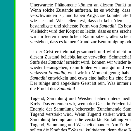
Unerwartete Phänomene können an diesem Punkt auft
Wenn solche Zustände auftreten, ist es wichtig, das
verschwunden ist, und haben Angst, sie könnten sterbe
wie sie sind. Wir stellen fest, dass da kein Atem i
beständigste und sicherste Form von
Samadhi
. Es bes
Vielleicht wird der Körper so leicht, dass es uns ersc
wir im leeren unendlichen Raum sitzen; alles sche
verstehen, dass es keinen Grund zur Beunruhigung oder
Ist der Geist erst einmal gesammelt und wird nicht 
diesem Zustand beliebig lange verweilen. Schmerzhaf
Stufe des
Samadhi
erreicht wird, können wir wieder
wieder herausgehen, dann fühlen wir uns gut und verl
verlassen
Samadhi
, weil wir im Moment genug haben
Samadhi
entwickeln und etwa eine halbe bis eine Stund
Der ruhige und abgeklärte Geist ist rein. Was immer 
die Frucht des
Samadhi
!
Tugend, Sammlung und Weisheit haben unterschiedli
Kreis. Das erkennen wir, wenn der Geist in Frieden is
Energie der Sammlung beherrscht. Zunehmende Samml
Tugend verstärkt wird. Wenn Tugend stärker wird, 
Sammlung bedingt auch die verstärkte Entfaltung vo
Tugend, Sammlung und Weisheit einander. Am Ende wir
sollten die Kraft des "Weges" kultivieren, denn diese K