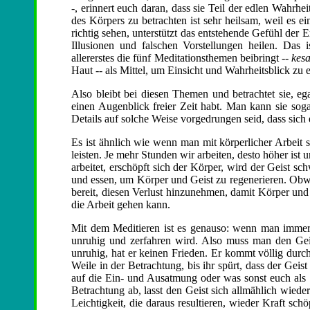
-, erinnert euch daran, dass sie Teil der edlen Wahrh
des Körpers zu betrachten ist sehr heilsam, weil es
richtig sehen, unterstützt das entstehende Gefühl der
Illusionen und falschen Vorstellungen heilen. Da
allererstes die fünf Meditationsthemen beibringt --
kesa
Haut -- als Mittel, um Einsicht und Wahrheitsblick zu 
Also bleibt bei diesen Themen und betrachtet sie, ega
einen Augenblick freier Zeit habt. Man kann sie sogar
Details auf solche Weise vorgedrungen seid, dass sich
Es ist ähnlich wie wenn man mit körperlicher Arbeit s
leisten. Je mehr Stunden wir arbeiten, desto höher i
arbeitet, erschöpft sich der Körper, wird der Geist 
und essen, um Körper und Geist zu regenerieren. Obwoh
bereit, diesen Verlust hinzunehmen, damit Körper un
die Arbeit gehen kann.
Mit dem Meditieren ist es genauso: wenn man immer nu
unruhig und zerfahren wird. Also muss man den Geis
unruhig, hat er keinen Frieden. Er kommt völlig durc
Weile in der Betrachtung, bis ihr spürt, dass der Gei
auf die Ein- und Ausatmung oder was sonst euch als
Betrachtung ab, lasst den Geist sich allmählich wiede
Leichtigkeit, die daraus resultieren, wieder Kraft sc