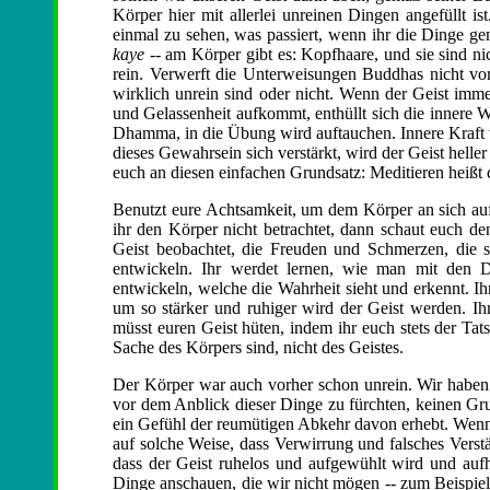
Körper hier mit allerlei unreinen Dingen angefüllt is
einmal zu sehen, was passiert, wenn ihr die Dinge gem
kaye
-- am Körper gibt es: Kopfhaare, und sie sind nic
rein. Verwerft die Unterweisungen Buddhas nicht vo
wirklich unrein sind oder nicht. Wenn der Geist imm
und Gelassenheit aufkommt, enthüllt sich die innere W
Dhamma, in die Übung wird auftauchen. Innere Kraft w
dieses Gewahrsein sich verstärkt, wird der Geist helle
euch an diesen einfachen Grundsatz: Meditieren heißt 
Benutzt eure Achtsamkeit, um dem Körper an sich auf
ihr den Körper nicht betrachtet, dann schaut euch 
Geist beobachtet, die Freuden und Schmerzen, die 
entwickeln. Ihr werdet lernen, wie man mit den 
entwickeln, welche die Wahrheit sieht und erkennt. Ih
um so stärker und ruhiger wird der Geist werden. Ihr
müsst euren Geist hüten, indem ihr euch stets der Tat
Sache des Körpers sind, nicht des Geistes.
Der Körper war auch vorher schon unrein. Wir haben be
vor dem Anblick dieser Dinge zu fürchten, keinen Grun
ein Gefühl der reumütigen Abkehr davon erhebt. Wenn ih
auf solche Weise, dass Verwirrung und falsches Vers
dass der Geist ruhelos und aufgewühlt wird und aufh
Dinge anschauen, die wir nicht mögen -- zum Beispiel