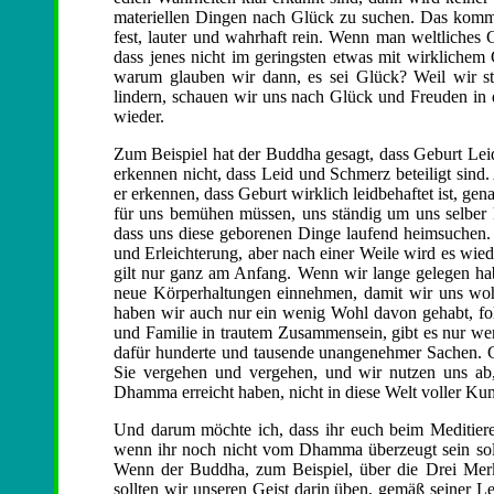
materiellen Dingen nach Glück zu suchen. Das kommt
fest, lauter und wahrhaft rein. Wenn man weltliche
dass jenes nicht im geringsten etwas mit wirklichem
warum glauben wir dann, es sei Glück? Weil wir 
lindern, schauen wir uns nach Glück und Freuden in
wieder.
Zum Beispiel hat der Buddha gesagt, dass Geburt Leid
erkennen nicht, dass Leid und Schmerz beteiligt sind
er erkennen, dass Geburt wirklich leidbehaftet ist, ge
für uns bemühen müssen, uns ständig um uns selber 
dass uns diese geborenen Dinge laufend heimsuchen.
und Erleichterung, aber nach einer Weile wird es wiede
gilt nur ganz am Anfang. Wenn wir lange gelegen ha
neue Körperhaltungen einnehmen, damit wir uns woh
haben wir auch nur ein wenig Wohl davon gehabt, f
und Familie in trautem Zusammensein, gibt es nur wen
dafür hunderte und tausende unangenehmer Sachen. G
Sie vergehen und vergehen, und wir nutzen uns a
Dhamma erreicht haben, nicht in diese Welt voller 
Und darum möchte ich, dass ihr euch beim Meditier
wenn ihr noch nicht vom Dhamma überzeugt sein soll
Wenn der Buddha, zum Beispiel, über die Drei Merkm
sollten wir unseren Geist darin üben, gemäß seiner Le