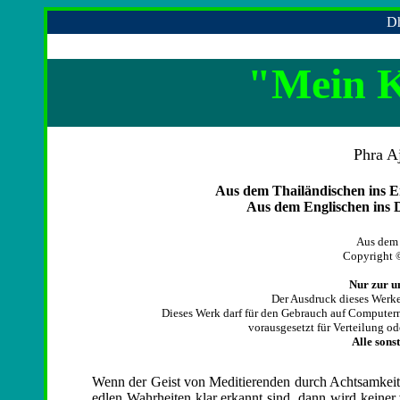
Dh
"Mein K
Phra A
Aus dem Thailändischen ins E
Aus dem Englischen ins 
Aus dem 
Copyright 
Nur zur un
Der Ausdruck dieses Werke
Dieses Werk darf für den Gebrauch auf Computern
vorausgesetzt für Verteilung o
Alle sons
Wenn der Geist von Meditierenden durch Achtsamkeit
edlen Wahrheiten klar erkannt sind, dann wird keiner v