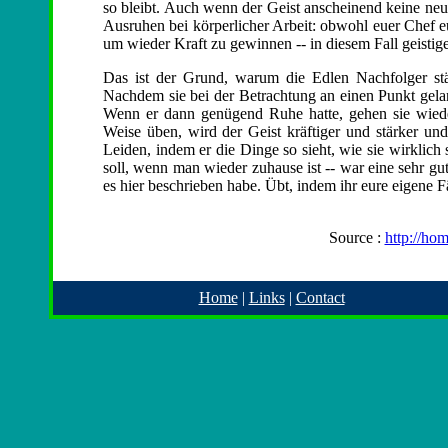
so bleibt. Auch wenn der Geist anscheinend keine neu
Ausruhen bei körperlicher Arbeit: obwohl euer Chef euc
um wieder Kraft zu gewinnen -- in diesem Fall geistige
Das ist der Grund, warum die Edlen Nachfolger stä
Nachdem sie bei der Betrachtung an einen Punkt gelan
Wenn er dann genügend Ruhe hatte, gehen sie wiede
Weise üben, wird der Geist kräftiger und stärker un
Leiden, indem er die Dinge so sieht, wie sie wirklich 
soll, wenn man wieder zuhause ist -- war eine sehr gu
es hier beschrieben habe. Übt, indem ihr eure eigene F
Source :
http://hom
Home
|
Links
|
Contact