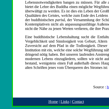
Lebensnotwendigkeiten bangen zu müssen. Für alle 
bietet die Lehre des Buddha einen mögliche Wegführung
überwältigt zu werden. Es ist dies ein Leben der Großh
Qualitäten des Geistes, welche zum Ende des Leidens
der buddhistischen
parisá
, der Versammlung der Schül
Kontemplativen nicht als anpassungsunfähige Außense
nicht die Nähe zu jenen Werten verlieren, die ihre Prax
Eine buddhistische Lebenshaltung sucht die Entfa
Vergeblichkeit und Sinnlosigkeit von Geburt, Altern
Zuversicht auf dem Pfad in die Todlosigkeit. Dieser
Institution mit ein, welche eine solche Wegführung näh
dringend nötig haben. Bei unseren laufenden Anstren
modernen Lebens einzugliedern, sollten wir nicht a
bestand, wenigstens einen Fuß außerhalb dieses Haupt
alten Schriften jenes vom Überqueren des Stromes ist
Source :
h
Home
|
Links
|
Contact