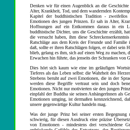
Denken wir für einen Augenblick an die Geschichte
Alter, Krankheit, Tod, und dem wandernden Kontemplat
Kapitel der buddhistischen Tradition - zweifell
Emotionen des jungen Prinzen. Er sah in Alter, Kran
Hoffnungen auf ein Entkommen daraus in ein Le
buddhistische Dichter, uns die Geschichte erzählt, h
die versucht haben, ihm diese Schreckenserkenntni
Ratschläge aus dem Kreis der Freunde und Familie i
daß, sollte er ihren Ratschlägen folgen, er dabei sein
blieb, gelang es ihm, sich auf einen Weg zu machen, d
Erwachen hin führte, das jenseits der Schranken von 
Dies hört sich kaum wie eine im geläufigen Wortsi
Tieferes als das Leben selbst: die Wahrheit des Herze
Strebens beruht auf zwei Emotionen, die in der Spra
werden diese Begriffe vertraut sein und doch bene
Emotionen. Nicht nur motivierten sie den jungen Pri
einpfahl der Buddha sie seinen Anhängerlnnen als Geg
Emotionen umging, ist dermaßen kennzeichnend, daß 
unsere gegenwärtige Kultur handeln mag.
Was der junge Prinz bei seiner ersten Begegnung m
schwierig, für diesen Ausdruck eine präzise Überse
von Emotionen - mindestens drei verschiedene G
erdrückende Gefühle des Entsetzens, der Bestürzun