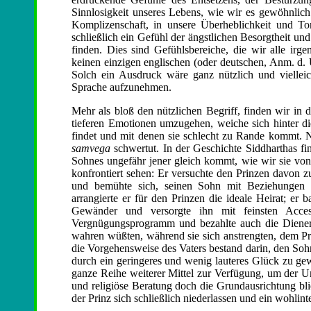
Sinnlosigkeit unseres Lebens, wie wir es gewöhnlich 
Komplizenschaft, in unsere Überheblichkeit und To
schließlich ein Gefühl der ängstlichen Besorgtheit un
finden. Dies sind Gefühlsbereiche, die wir alle i
keinen einzigen englischen (oder deutschen, Anm. d.
Solch ein Ausdruck wäre ganz nützlich und viellei
Sprache aufzunehmen.
Mehr als bloß den nützlichen Begriff, finden wir in 
tieferen Emotionen umzugehen, weiche sich hinter d
findet und mit denen sie schlecht zu Rande kommt. Nu
samvega
schwertut. In der Geschichte Siddharthas fi
Sohnes ungefähr jener gleich kommt, wie wir sie von
konfrontiert sehen: Er versuchte den Prinzen davon 
und bemühte sich, seinen Sohn mit Beziehungen u
arrangierte er für den Prinzen die ideale Heirat; er 
Gewänder und versorgte ihn mit feinsten Accesso
Vergnügungsprogramm und bezahlte auch die Diener 
wahren wüßten, während sie sich anstrengten, dem Pr
die Vorgehensweise des Vaters bestand darin, den Soh
durch ein geringeres und wenig lauteres Glück zu gew
ganze Reihe weiterer Mittel zur Verfügung, um der U
und religiöse Beratung doch die Grundausrichtung bli
der Prinz sich schließlich niederlassen und ein wohlin