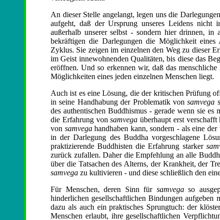
An dieser Stelle angelangt, legen uns die Darlegungen
aufgeht, daß der Ursprung unseres Leidens nicht i
außerhalb unserer selbst - sondern hier drinnen, in 
bekräftigen die Darlegungen die Möglichkeit eine
Zyklus. Sie zeigen im einzelnen den Weg zu dieser E
im Geist innewohnenden Qualitäten, bis diese das Beg
eröffnen. Und so erkennen wir, daß das menschliche 
Möglichkeiten eines jeden einzelnen Menschen liegt.
Auch ist es eine Lösung, die der kritischen Prüfung o
in seine Handhabung der Problematik von
samvega
s
des authentischen Buddhismus - gerade wenn sie es mü
die Erfahrung von
samvega
überhaupt erst verschafft
von
samvega
handhaben kann, sondern - als eine der w
in der Darlegung des Buddha vorgeschlagene Lösu
praktizierende Buddhisten die Erfahrung starker
sam
zurück zufallen. Daher die Empfehlung an alle Buddh
über die Tatsachen des Alterns, der Krankheit, der 
samvega
zu kultivieren - und diese schließlich den ei
Für Menschen, deren Sinn für
samvega
so ausgepr
hinderlichen gesellschaftlichen Bindungen aufgeben 
dazu als auch ein praktisches Sprungtuch: der klöst
Menschen erlaubt, ihre gesellschaftlichen Verpflich