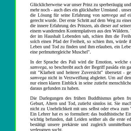
Glücklicherweise war unser Prinz zu sperberäugig und
mehr noch - auch dies ein glückhafter Umstand . unser
die Lösung für seine Erfahrung von
samvega
auf ei
gerecht wurde. Der erste Schritt auf dem Weg zu eine
die innere Erfahrung des Prinzen, als dieser auf sein
einem wandernden Kontemplativen aus den Wäldern. V
der im Haushalt Lebenden sah, schien ihm die Freihe
solch einen Pfad der Freiheit, so schien ihm, würde
Leben und Tod zu finden und ihm erlauben, ein Leben 
eine perlmuttergleiche Muschel".
In der Sprache des Pali wird die Emotion, welche 
samvega
, so beschreibt auch der Begriff pasáda ein
mit "Klarheit und heiterer Zuversicht" übersetzt - g
samvega
nicht in Verzweiflung abgleitet. Um auf den
nur einen klaren Einblick in seine zutiefst menschli
daraus gefunden zu haben.
Die Darlegungen des frühen Buddhismus geben fre
Geburt, Altern und Tod, zutiefst sinnlos ist. Sie 
nicht zu Unehrlichkeit mit uns selbst oder etwa zum 
Ein Lehrer hat es so formuliert: das buddhistische E
wichtig befunden, daß Leiden seither als die erste e
bestätigt unsere prekärste und zugleich unmittelba
verleugnen sucht.