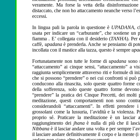
veramente. Ma forse la vetta della disinformazione
distaccato, che non ho attaccamento neanche verso l’esse
eccessi.
In lingua pali la parola in questione è
UPADANA
, 
usata per indicare un “carburante”, che sostiene un p
fiamma . E’ collegata con il desiderio (
TANHA
). Per
caffè,
upadana
è prenderla. Anche se pensiamo di pote
incollata con il mastice alla tazza, questo è sempre
upa
Fortunatamente non tutte le forme di
upadana
sono n
“attaccamento” ai cinque sensi, “attaccamento” a visi
raggiunta semplicemente attraverso riti e formule di ini
che si possono “prendere” o nei cui confronti si può 
conducono alla rinascita, solo queste quattro forme co
della sofferenza, solo queste quattro forme devono
“prendere” la pratica dei Cinque Precetti, dei molti 
meditazione, questi comportamenti non sono contrar
considerandoli “attaccamenti”. In effetti prendere i 
grossolani come la lussuria, l’avidità e la violenza. P
proprio sé. Praticare la meditazione è un lasciar a
raggiungimento dei
jhana
è nulla di più che il lasc
Nibbana
è il lasciar andare una volta e per sempre l’avid
il lasciare andare definitivamente il corpo e la mente (
andare non siano altro che attaccamenti.