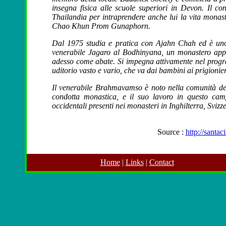
insegna fisica alle scuole superiori in Devon. Il co
Thailandia per intraprendere anche lui la vita monast
Chao Khun Prom Gunaphorn.
Dal 1975 studia e pratica con Ajahn Chah ed è uno
venerabile Jagaro al Bodhinyana, un monastero appen
adesso come abate. Si impegna attivamente nel progr
uditorio vasto e vario, che va dai bambini ai prigionier
Il venerabile Brahmavamso è noto nella comunità dei 
condotta monastica, e il suo lavoro in questo cam
occidentali presenti nei monasteri in Inghilterra, Sviz
Source :
http://santac
Home
|
Links
|
Contact