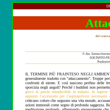
Dh
Atta
del venera
© Ass. Santacittarama
SOLTANTO PE
Traduzio
IL TERMINE PIÙ FRAINTESO NEGLI AMBIEN
generalmente tradotto con “attaccamento”. Troppe per
confronti di niente. E così nascono perfino delle fr
sporcizia negli angoli? Perché i buddisti non permett
gioco di parole intraducibile in italiano. In ingles
appunto l’accessorio per l’aspirapolvere necessario 
criticano coloro che seguono una vita morale, accusand
azioni immorali come segno di profonda saggezza. Bah! 
meditazione profonda, affermando erroneamente che c