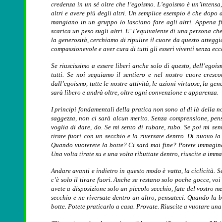
credenza in un sé oltre che l’egoismo. L’egoismo è un’intensa
altri e avere più degli altri. Un semplice esempio è che dopo 
mangiano in un gruppo lo lasciano fare agli altri. Appena fi
scarica un peso sugli altri. E’ l’equivalente di una persona che
la generosità, cerchiamo di ripulire il cuore da questo attegg
compassionevole e aver cura di tutti gli esseri viventi senza ecc
Se riuscissimo a essere liberi anche solo di questo, dell’ego
tutti. Se noi seguiamo il sentiero e nel nostro cuore cresc
dall’egoismo, tutte le nostre attività, le azioni virtuose, la 
sarà libero e andrà oltre, oltre ogni convenzione e apparenza.
I principi fondamentali della pratica non sono al di là della 
saggezza, non ci sarà alcun merito. Senza comprensione, pen
voglia di dare, do. Se mi sento di rubare, rubo. Se poi mi se
tirate fuori con un secchio e la riversate dentro. Di nuovo la 
Quando vuoterete la botte? Ci sarà mai fine? Potete immagina
Una volta tirate su e una volta ributtate dentro, riuscite a imm
Andare avanti e indietro in questo modo è vatta, la ciclicità. S
c’è solo il tirare fuori. Anche se restano solo poche gocce, voi
avete a disposizione solo un piccolo secchio, fate del vostro me
secchio e ne riversate dentro un altro, pensateci. Quando la 
botte. Potete praticarlo a casa. Provate. Riuscite a vuotare un