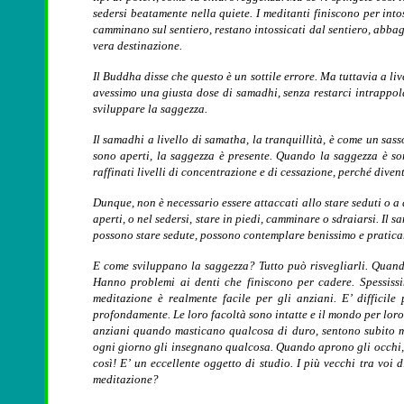
sedersi beatamente nella quiete. I meditanti finiscono per intos
camminano sul sentiero, restano intossicati dal sentiero, abba
vera destinazione.
Il Buddha disse che questo è un sottile errore. Ma tuttavia a li
avessimo una giusta dose di samadhi, senza restarci intrappol
sviluppare la saggezza.
Il samadhi a livello di samatha, la tranquillità, è come un sas
sono aperti, la saggezza è presente. Quando la saggezza è sor
raffinati livelli di concentrazione e di cessazione, perché diven
Dunque, non è necessario essere attaccati allo stare seduti o a q
aperti, o nel sedersi, stare in piedi, camminare o sdraiarsi. Il 
possono stare sedute, possono contemplare benissimo e pratica
E come sviluppano la saggezza? Tutto può risvegliarli. Quand
Hanno problemi ai denti che finiscono per cadere. Spessissi
meditazione è realmente facile per gli anziani. E’ difficile
profondamente. Le loro facoltà sono intatte e il mondo per loro 
anziani quando masticano qualcosa di duro, sentono subito ma
ogni giorno gli insegnano qualcosa. Quando aprono gli occhi, la
così! E’ un eccellente oggetto di studio. I più vecchi tra vo
meditazione?