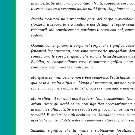
in un cesto. Se abbiamo già contato i frutti, sappiamo cosa c
il cesto e con esso verranno anche tutti i frutti. Sappiamo che i
Avendo meditato sulle trentadue parti del corpo e avendole
sforzarci a separarle e a meditare nei dettagli. Proprio come 
ricontarli. Ma semplicemente portiamo il cesto con noi, cam
cadere.
Quando contempliamo il corpo nel corpo, che significa veder
fenomeni impermanenti, non sono necessarie spiegazioni dett
conosciamo le cose per quello che sono, e la meditazione div
Buddho, se comprendiamo cosa veramente significhi, non 
consapevolezza. Questa è meditazione.
Ma spesso la meditazione non è ben compresa. Pratichiamo in 
qualcosa di molto difficile. "Vengo al monastero, ma non rie
schiena, mi fa male dappertutto." E così ci rinunciano e non ve
Ma in effetti, il samadhi non è sedersi. Non è camminare. Non è
azioni. Avere gli occhi chiusi non significa necessariamente 
assonnati e offuscati. Se siete seduti con gli occhi chiusi ma vi
samadhi. E’ sedersi con gli occhi chiusi. Samadhi e occhi chius
aperti che chiusi. Potete sedervi, camminare, stare in piedi o sd
Samadhi significa che la mente è stabilmente focalizzata