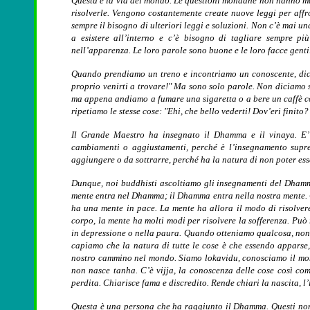
Questa è la via del mondo. Le questioni mondane non hanno mai
risolverle. Vengono costantemente create nuove leggi per affr
sempre il bisogno di ulteriori leggi e soluzioni. Non c’è mai u
a esistere all’interno e c’è bisogno di tagliare sempre pi
nell’apparenza. Le loro parole sono buone e le loro facce genti
Quando prendiamo un treno e incontriamo un conoscente, dici
proprio venirti a trovare!" Ma sono solo parole. Non diciamo s
ma appena andiamo a fumare una sigaretta o a bere un caffè con
ripetiamo le stesse cose: "Ehi, che bello vederti! Dov’eri finit
Il Grande Maestro ha insegnato il Dhamma e il vinaya. E’ 
cambiamenti o aggiustamenti, perché è l’insegnamento supr
aggiungere o da sottrarre, perché ha la natura di non poter esse
Dunque, noi buddhisti ascoltiamo gli insegnamenti del Dhamm
mente entra nel Dhamma; il Dhamma entra nella nostra mente.
ha una mente in pace. La mente ha allora il modo di risolvere
corpo, la mente ha molti modi per risolvere la sofferenza. Pu
in depressione o nella paura. Quando otteniamo qualcosa, non 
capiamo che la natura di tutte le cose è che essendo appars
nostro cammino nel mondo. Siamo lokavidu, conosciamo il mond
non nasce tanha. C’è vijja, la conoscenza delle cose così co
perdita. Chiarisce fama e discredito. Rende chiari la nascita, l
Questa è una persona che ha raggiunto il Dhamma. Questi non l