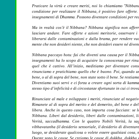
Praticare la virtù e creare meriti, noi lo chiamiamo "Nibba
condizione per realizzare il Nibbana, è positivo fare offerte.
insegnamenti di Dhamma. Possono diventare condizioni per rea
Ma in realtà cos’è il Nibbana? Nibbana significa non afferr
lasciare andare. Fare offerte e azioni meritorie, osservare i
liberarsi dalle contaminazioni e dalla brama, per rendere vuo
mente che non desideri niente, che non desideri essere né diven
Nibbana paccayo hotu: fai che diventi una causa per il Nibban
insegnamenti ha lo scopo di acquisire la conoscenza per rinu
quel che è cattivo. All’inizio, meditiamo per diventare co
rinunciamo e pratichiamo quello che è buono. Poi, quando una
bene, o al di sopra del bene, non state sotto il bene. Se restiam
Diventiamo suoi servi e ci forza a creare ogni sorta di kamma 
stesso tipo d’infelicità e di circostanze sfortunate in cui ci tr
Rinunciate al male e sviluppate i meriti, rinunciate al negativo
Rimanete al di sopra del merito e del demerito, del bene e de
libera. Anche in questo caso, non importa cosa facciate: se l
Nibbana. Liberi dal desiderio, liberi dalle contaminazioni, l
Verità, saccadhamma. Con le quattro Nobili Verità, la s
vibhavatanha (il desiderio sensoriale, il desiderio di diventare
luogo, se desiderate qualcosa o volete essere qualsiasi cosa, 
Queste sono le cause. Se creiamo le cause di dukkha, dukkha a