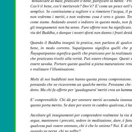
"Rinunciare al male, praticare il bene, purificare la mente." Pri
Cos’è il bene, cos’è meritevole? Dov’è? E’ come un pesce nell’
semplice. Se continuiamo a togliere e a rimettere l’acqua, il 
non vedremo i meriti, e non vedremo cosa è vero e giusto. Tir
come siamo. Andando avanti e indietro in questo modo, non fa
gli insegnamenti non ha senso. Fare offerte non ha significato.
via del Buddha, e dunque i nostri sforzi non danno i frutti desid
Quando il Buddha insegnò la pratica, non parlava di qualcos
bene, in modo corretto. Supatipanno significa quelli che p
Ñ
ayapatipanno significa quelli che praticano per la realizzaz
che praticano rivolti alla verità. Può essere chiunque. Questi
essere savaka. Portare queste qualità a piena maturazione re
e realizzare l’illuminazione.
Molti di noi buddhisti non hanno questa piena comprensione. 
pensando che ne ricaveremo un qualche merito. Pensiamo che as
detto. Ma chi fa offerte per ‘guadagnarsi’ meriti crea un kamm
E’ comprensibile. Chi dà per ottenere meriti accumula istant
questo porta merito. Se date per avere in cambio qualcosa, è 
Ascoltare gli insegnamenti per comprendere realmente la via de
segue, mantenere i precetti, sedere in meditazione, dare, è fa
qualcosa può essere ottenuto, chi è che lo ottiene? Noi. E di
quando va persa, chi ne soffre?