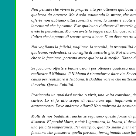
Non pensate che vivere la propria vita per ottenere qualcosa v
qualcosa da ottenere. Ma è solo svuotando la mente, che otten
offerte non abbiamo attaccamenti o mire; la mente è vuota e 
lamentarsi che è pesante. E se qualcuno vi dicesse di metterlo g
avete la pesantezza. Ma non avete la leggerezza. Dunque, volete
l’altro che ha paura di restare senza niente. E’ un discorso tra s
Noi vogliamo la felicità, vogliamo la serenità, la tranquillità
qualcuno, vedendoci, ci consiglia di metterlo giù. Noi diciam
che se lo facciamo, potremo avere qualcosa di meglio. Hanno d
Se facciamo offerte e buone azioni per ottenere qualcosa non 
realizzare il Nibbana. Il Nibbana è rinunciare e dare via. Se ce
causa per realizzare il Nibbana. Il Buddha voleva che mettessi
il merito. Questa l’abilità.
Praticando un qualsiasi merito o virtù, una volta compiuto, d
carico. Lo si fa allo scopo di rinunciare agli inquinanti 
attaccamento. Dove andremo allora? Non andremo da nessuna pa
Molti di noi buddhisti, anche se seguiamo queste forme di p
discorso. E’ perché Mara, e cioè l’ignoranza, la brama, il desi
una felicità temporanea. Per esempio, quando siamo pieni d’
facciamo che pensare a quella persona, immaginando cosa fare 