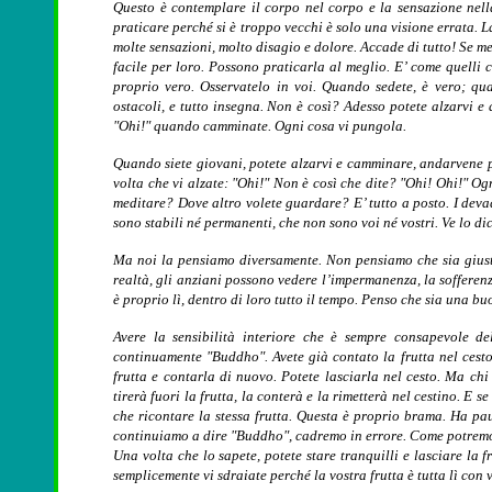
Questo è contemplare il corpo nel corpo e la sensazione nel
praticare perché si è troppo vecchi è solo una visione errata. 
molte sensazioni, molto disagio e dolore. Accade di tutto! Se 
facile per loro. Possono praticarla al meglio. E’ come quelli
proprio vero. Osservatelo in voi. Quando sedete, è vero; q
ostacoli, e tutto insegna. Non è così? Adesso potete alzarvi 
"Ohi!" quando camminate. Ogni cosa vi pungola.
Quando siete giovani, potete alzarvi e camminare, andarvene p
volta che vi alzate: "Ohi!" Non è così che dite? "Ohi! Ohi!" Og
meditare? Dove altro volete guardare? E’ tutto a posto. I dev
sono stabili né permanenti, che non sono voi né vostri. Ve lo 
Ma noi la pensiamo diversamente. Non pensiamo che sia giusto.
realtà, gli anziani possono vedere l’impermanenza, la sofferenz
è proprio lì, dentro di loro tutto il tempo. Penso che sia una b
Avere la sensibilità interiore che è sempre consapevole d
continuamente "Buddho". Avete già contato la frutta nel cesto.
frutta e contarla di nuovo. Potete lasciarla nel cesto. Ma ch
tirerà fuori la frutta, la conterà e la rimetterà nel cestino. E
che ricontare la stessa frutta. Questa è proprio brama. Ha p
continuiamo a dire "Buddho", cadremo in errore. Come potremo s
Una volta che lo sapete, potete stare tranquilli e lasciare la 
semplicemente vi sdraiate perché la vostra frutta è tutta lì con v