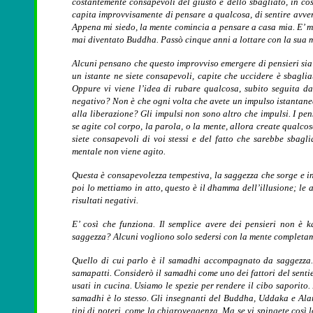
costantemente consapevoli del giusto e dello sbagliato, in co
capita improvvisamente di pensare a qualcosa, di sentire avver
Appena mi siedo, la mente comincia a pensare a casa mia. E’ ma
mai diventato Buddha. Passò cinque anni a lottare con la sua me
Alcuni pensano che questo improvviso emergere di pensieri sia
un istante ne siete consapevoli, capite che uccidere è sbagli
Oppure vi viene l’idea di rubare qualcosa, subito seguita da
negativo? Non è che ogni volta che avete un impulso istantan
alla liberazione? Gli impulsi non sono altro che impulsi. I pen
se agite col corpo, la parola, o la mente, allora create qualcos
siete consapevoli di voi stessi e del fatto che sarebbe sbagl
mentale non viene agito.
Questa è consapevolezza tempestiva, la saggezza che sorge e i
poi lo mettiamo in atto, questo è il dhamma dell’illusione; le
risultati negativi.
E’ così che funziona. Il semplice avere dei pensieri non è
saggezza? Alcuni vogliono solo sedersi con la mente completam
Quello di cui parlo è il samadhi accompagnato da saggezza.
samapatti. Considerò il samadhi come uno dei fattori del senti
usati in cucina. Usiamo le spezie per rendere il cibo saporito.
samadhi è lo stesso. Gli insegnanti del Buddha, Uddaka e Alar
tipi di poteri, come la chiaroveggenza. Ma se vi spingete così lo