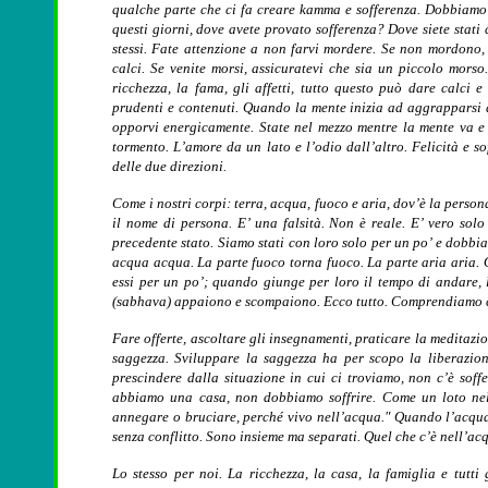
qualche parte che ci fa creare kamma e sofferenza. Dobbiamo m
questi giorni, dove avete provato sofferenza? Dove siete stati 
stessi. Fate attenzione a non farvi mordere. Se non mordono
calci. Se venite morsi, assicuratevi che sia un piccolo morso
ricchezza, la fama, gli affetti, tutto questo può dare calci 
prudenti e contenuti. Quando la mente inizia ad aggrapparsi 
opporvi energicamente. State nel mezzo mentre la mente va e v
tormento. L’amore da un lato e l’odio dall’altro. Felicità e 
delle due direzioni.
Come i nostri corpi: terra, acqua, fuoco e aria, dov’è la perso
il nome di persona. E’ una falsità. Non è reale. E’ vero sol
precedente stato. Siamo stati con loro solo per un po’ e dobbia
acqua acqua. La parte fuoco torna fuoco. La parte aria aria. 
essi per un po’; quando giunge per loro il tempo di andare, l
(sabhava) appaiono e scompaiono. Ecco tutto. Comprendiamo ch
Fare offerte, ascoltare gli insegnamenti, praticare la meditazi
saggezza. Sviluppare la saggezza ha per scopo la liberazion
prescindere dalla situazione in cui ci troviamo, non c’è soff
abbiamo una casa, non dobbiamo soffrire. Come un loto nel
annegare o bruciare, perché vivo nell’acqua." Quando l’acqua 
senza conflitto. Sono insieme ma separati. Quel che c’è nell’acqu
Lo stesso per noi. La ricchezza, la casa, la famiglia e tutt