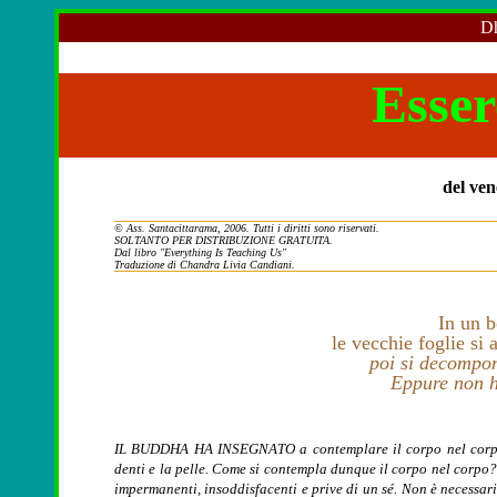
Dh
Esser
del ve
© Ass. Santacittarama, 2006. Tutti i diritti sono riservati.
SOLTANTO PER DISTRIBUZIONE GRATUITA.
Dal libro "Everything Is Teaching Us"
Traduzione di Chandra Livia Candiani.
In un 
le vecchie foglie si
poi si decompo
Eppure non ha
IL BUDDHA HA INSEGNATO a contemplare il corpo nel corpo. Co
denti e la pelle. Come si contempla dunque il corpo nel corpo? 
impermanenti, insoddisfacenti e prive di un sé. Non è necessario