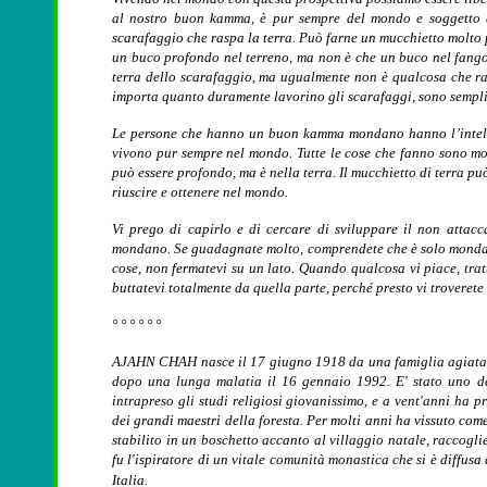
al nostro buon kamma, è pur sempre del mondo e soggetto a
scarafaggio che raspa la terra. Può farne un mucchietto molto 
un buco profondo nel terreno, ma non è che un buco nel fango.
terra dello scarafaggio, ma ugualmente non è qualcosa che ra
importa quanto duramente lavorino gli scarafaggi, sono sempli
Le persone che hanno un buon kamma mondano hanno l’intelli
vivono pur sempre nel mondo. Tutte le cose che fanno sono mon
può essere profondo, ma è nella terra. Il mucchietto di terra pu
riuscire e ottenere nel mondo.
Vi prego di capirlo e di cercare di sviluppare il non atta
mondano. Se guadagnate molto, comprendete che è solo mondano.
cose, non fermatevi su un lato. Quando qualcosa vi piace, trat
buttatevi totalmente da quella parte, perché presto vi troverete 
° ° ° ° ° °
AJAHN CHAH nasce il 17 giugno 1918 da una famiglia agiata e
dopo una lunga malatia il 16 gennaio 1992. E' stato uno de
intrapreso gli studi religiosi giovanissimo, e a vent'anni ha p
dei grandi maestri della foresta. Per molti anni ha vissuto come
stabilito in un boschetto accanto al villaggio natale, raccogl
fu l'ispiratore di un vitale comunità monastica che si è diffus
Italia.