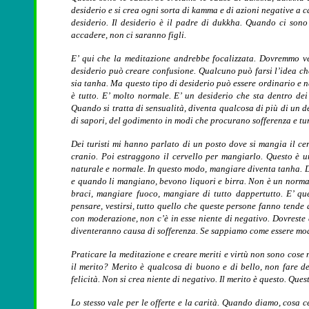
desiderio e si crea ogni sorta di kamma e di azioni negative a ca
desiderio. Il desiderio è il padre di dukkha. Quando ci son
accadere, non ci saranno figli.
E’ qui che la meditazione andrebbe focalizzata. Dovremmo ved
desiderio può creare confusione. Qualcuno può farsi l’idea che
sia tanha. Ma questo tipo di desiderio può essere ordinario e n
è tutto. E’ molto normale. E’ un desiderio che sta dentro dei
Quando si tratta di sensualità, diventa qualcosa di più di un d
di sapori, del godimento in modi che procurano sofferenza e tur
Dei turisti mi hanno parlato di un posto dove si mangia il ce
cranio. Poi estraggono il cervello per mangiarlo. Questo è 
naturale e normale. In questo modo, mangiare diventa tanha. Di
e quando li mangiano, bevono liquori e birra. Non è un normale
braci, mangiare fuoco, mangiare di tutto dappertutto. E’ qu
pensare, vestirsi, tutto quello che queste persone fanno tende 
con moderazione, non c’è in esse niente di negativo. Dovreste 
diventeranno causa di sofferenza. Se sappiamo come essere moder
Praticare la meditazione e creare meriti e virtù non sono cose
il merito? Merito è qualcosa di buono e di bello, non fare del 
felicità. Non si crea niente di negativo. Il merito è questo. Ques
Lo stesso vale per le offerte e la carità. Quando diamo, cosa 