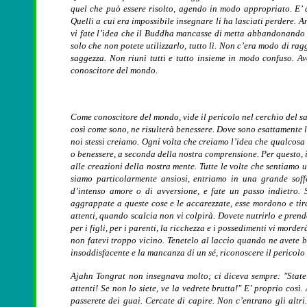
quel che può essere risolto, agendo in modo appropriato. E’ 
Quelli a cui era impossibile insegnare li ha lasciati perdere. An
vi fate l’idea che il Buddha mancasse di metta abbandonando 
solo che non potete utilizzarlo, tutto lì. Non c’era modo di r
saggezza. Non riunì tutti e tutto insieme in modo confuso. Av
conoscitore del mondo.
Come conoscitore del mondo, vide il pericolo nel cerchio del sa
così come sono, ne risulterà benessere. Dove sono esattamente l
noi stessi creiamo. Ogni volta che creiamo l’idea che qualcosa 
o benessere, a seconda della nostra comprensione. Per questo, il
alle creazioni della nostra mente. Tutte le volte che sentiamo
siamo particolarmente ansiosi, entriamo in una grande soffe
d’intenso amore o di avversione, e fate un passo indietro. 
aggrappate a queste cose e le accarezzate, esse mordono e tir
attenti, quando scalcia non vi colpirà. Dovete nutrirlo e pren
per i figli, per i parenti, la ricchezza e i possedimenti vi mord
non fatevi troppo vicino. Tenetelo al laccio quando ne avete 
insoddisfacente e la mancanza di un sé, riconoscere il pericolo
Ajahn Tongrat non insegnava molto; ci diceva sempre: "State 
attenti! Se non lo siete, ve la vedrete brutta!" E’ proprio così.
passerete dei guai. Cercate di capire. Non c’entrano gli altr