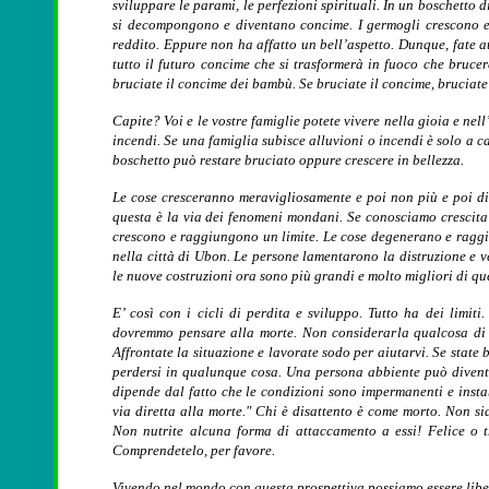
sviluppare le parami, le perfezioni spirituali. In un boschetto
si decompongono e diventano concime. I germogli crescono e 
reddito. Eppure non ha affatto un bell’aspetto. Dunque, fate a
tutto il futuro concime che si trasformerà in fuoco che bruc
bruciate il concime dei bambù. Se bruciate il concime, bruciate 
Capite? Voi e le vostre famiglie potete vivere nella gioia e nell
incendi. Se una famiglia subisce alluvioni o incendi è solo a 
boschetto può restare bruciato oppure crescere in bellezza.
Le cose cresceranno meravigliosamente e poi non più e poi di
questa è la via dei fenomeni mondani. Se conosciamo crescita
crescono e raggiungono un limite. Le cose degenerano e raggi
nella città di Ubon. Le persone lamentarono la distruzione e v
le nuove costruzioni ora sono più grandi e molto migliori di que
E’ così con i cicli di perdita e sviluppo. Tutto ha dei limi
dovremmo pensare alla morte. Non considerarla qualcosa di lo
Affrontate la situazione e lavorate sodo per aiutarvi. Se state b
perdersi in qualunque cosa. Una persona abbiente può diventa
dipende dal fatto che le condizioni sono impermanenti e insta
via diretta alla morte." Chi è disattento è come morto. Non siat
Non nutrite alcuna forma di attaccamento a essi! Felice o tri
Comprendetelo, per favore.
Vivendo nel mondo con questa prospettiva possiamo essere lib