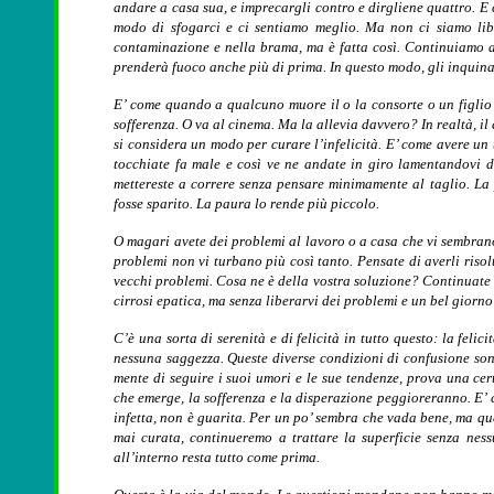
andare a casa sua, e imprecargli contro e dirgliene quattro. E
modo di sfogarci e ci sentiamo meglio. Ma non ci siamo libe
contaminazione e nella brama, ma è fatta così. Continuiamo a
prenderà fuoco anche più di prima. In questo modo, gli inquin
E’ come quando a qualcuno muore il o la consorte o un figlio 
sofferenza. O va al cinema. Ma la allevia davvero? In realtà, i
si considera un modo per curare l’infelicità. E’ come avere un
tocchiate fa male e così ve ne andate in giro lamentandovi de
mettereste a correre senza pensare minimamente al taglio. La 
fosse sparito. La paura lo rende più piccolo.
O magari avete dei problemi al lavoro o a casa che vi sembrano 
problemi non vi turbano più così tanto. Pensate di averli risolt
vecchi problemi. Cosa ne è della vostra soluzione? Continuate
cirrosi epatica, ma senza liberarvi dei problemi e un bel giorno
C’è una sorta di serenità e di felicità in tutto questo: la felic
nessuna saggezza. Queste diverse condizioni di confusione son
mente di seguire i suoi umori e le sue tendenze, prova una cert
che emerge, la sofferenza e la disperazione peggioreranno. E’ 
infetta, non è guarita. Per un po’ sembra che vada bene, ma qu
mai curata, continueremo a trattare la superficie senza nes
all’interno resta tutto come prima.