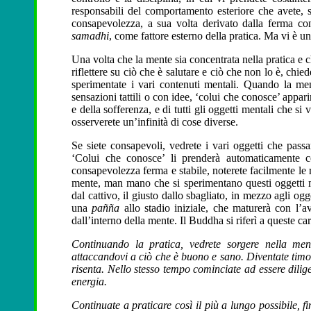
responsabili del comportamento esteriore che avete,
consapevolezza, a sua volta derivato dalla ferma co
samadhi
, come fattore esterno della pratica. Ma vi è un
Una volta che la mente sia concentrata nella pratica e 
riflettere su ciò che è salutare e ciò che non lo è, ch
sperimentate i vari contenuti mentali. Quando la men
sensazioni tattili o con idee, ‘colui che conosce’ appari
e della sofferenza, e di tutti gli oggetti mentali che 
osserverete un’infinità di cose diverse.
Se siete consapevoli, vedrete i vari oggetti che pass
‘Colui che conosce’ li prenderà automaticamente 
consapevolezza ferma e stabile, noterete facilmente le 
mente, man mano che si sperimentano questi oggetti me
dal cattivo, il giusto dallo sbagliato, in mezzo agli o
una
pañña
allo stadio iniziale, che maturerà con l’av
dall’interno della mente. Il Buddha si riferì a queste c
Continuando la pratica, vedrete sorgere nella ment
attaccandovi a ciò che è buono e sano. Diventate timo
risenta. Nello stesso tempo cominciate ad essere dilig
energia.
Continuate a praticare così il più a lungo possibile, f