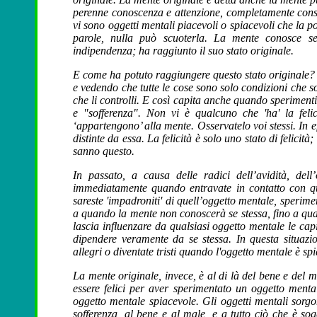
perenne conoscenza e attenzione, completamente cons
vi sono oggetti mentali piacevoli o spiacevoli che la p
parole, nulla può scuoterla. La mente conosce s
indipendenza; ha raggiunto il suo stato originale.
E come ha potuto raggiungere questo stato originale? 
e vedendo che tutte le cose sono solo condizioni che s
che li controlli. E così capita anche quando sperimentia
e "sofferenza". Non vi è qualcuno che 'ha' la felic
‘appartengono’ alla mente. Osservatelo voi stessi. In 
distinte da essa. La felicità è solo uno stato di felicità
sanno questo.
In passato, a causa delle radici dell’avidità, dell
immediatamente quando entravate in contatto con qua
sareste 'impadroniti' di quell’oggetto mentale, sperim
a quando la mente non conoscerà se stessa, fino a qua
lascia influenzare da qualsiasi oggetto mentale le capi
dipendere veramente da se stessa. In questa situazi
allegri o diventate tristi quando l'oggetto mentale è sp
La mente originale, invece, è al di là del bene e del m
essere felici per aver sperimentato un oggetto mental
oggetto mentale spiacevole. Gli oggetti mentali sorgo
sofferenza, al bene e al male, e a tutto ciò che è so