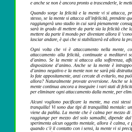
e anche se non è ancora pronto a trascenderle, le mett
Quando sorge la felicità e la mente vi si attacca, p
stesso, se la mente si attacca all’infelicità, prendete
raggiungerà uno stadio in cui sarà pienamente consape
sarà in grado di mettere da parte sia la felicità che l
mettere da parte il mondo per diventare allora il ‘con
lasciar andare, è qui che si stabilizzerà ed allora la p
Ogni volta che vi è attaccamento nella mente, con
attaccamento alla felicità, continuate a meditarvi 
d’animo. Se la mente si attacca alla sofferenza, aff
disposizione d’animo. Anche se la mente è intrappo
d’animo negativo e la mente non ne sarà più distratta
lo fate appositamente, anzi cercate di evitarlo, ma può
allora? Naturalmente provate avversione. Anche se lo 
mente continua ancora a inseguire i vari stati di felici
per eliminare ogni attaccamento dalla mente, per elimi
Alcuni vogliono pacificare la mente, ma essi stes
tranquilla! Vi sono due tipi di tranquillità mentale: 
viene da pañña. La mente che è calma per mezzo di s
raggiunge per mezzo del solo samadhi, dipende dal 
sperimenta alcun oggetto mentale, allora è calma, e pe
quando c’è il contatto con i sensi, la mente vi si pre