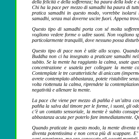
della felicità e della sofferenza; ha paura della lode e 
Chi ha la pace per mezzo di samadhi ha paura di tutto
pratica samadhi in questo modo, vorrebbe isolarsi 
samadhi, senza mai doverne uscire fuori. Appena trovan
Questo tipo di samadhi porta con sé molta sofferenza
vogliono vedere forme o udire suoni. Non vogliono s
particolarmente tranquilli, dove nessuno possa disturba
Questo tipo di pace non è utile allo scopo. Quando 
Buddha non ci ha insegnato a praticare samadhi nell’i
subito. Se la mente ha raggiunto la calma, usate qu
concentrazione e usatela per collegare la mente con
Contemplate le tre caratteristiche di aniccam (imperm
avrete contemplato abbastanza, potete ristabilire sen
volta riottenuta la calma, riprendete la contemplazi
negatività e allenare la mente.
La pace che viene per mezzo di pañña è un’altra cosa
pañña la salva dal timore per le forme, i suoni, gli odor
c’è un contatto sensoriale, la mente è subito consape
abbastanza acuta per poterlo fare immediatamente. Qu
Quando praticate in questo modo, la mente diventa m
diventa potentissima e non cerca più di scappare. E’
ogni esperienza, ma ora conoscete gli oggetti mentali