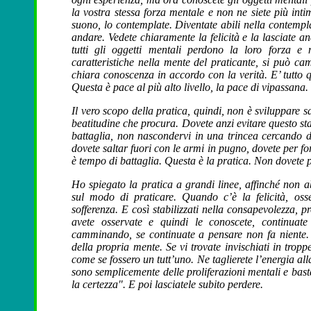
la vostra stessa forza mentale e non ne siete più in
suono, lo contemplate. Diventate abili nella contempla
andare. Vedete chiaramente la felicità e la lasciate a
tutti gli oggetti mentali perdono la loro forza 
caratteristiche nella mente del praticante, si può ca
chiara conoscenza in accordo con la verità. E’ tutto 
Questa è pace al più alto livello, la pace di vipassana.
Il vero scopo della pratica, quindi, non è sviluppare
beatitudine che procura. Dovete anzi evitare questo s
battaglia, non nascondervi in una trincea cercando di
dovete saltar fuori con le armi in pugno, dovete per fo
è tempo di battaglia. Questa è la pratica. Non dovete
Ho spiegato la pratica a grandi linee, affinché non a
sul modo di praticare. Quando c’è la felicità, osse
sofferenza. E così stabilizzati nella consapevolezza, 
avete osservate e quindi le conoscete, continuat
camminando, se continuate a pensare non fa niente.
della propria mente. Se vi trovate invischiati in tropp
come se fossero un tutt’uno. Ne taglierete l’energia al
sono semplicemente delle proliferazioni mentali e bast
la certezza". E poi lasciatele subito perdere.