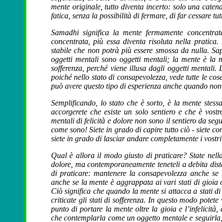
mente originale, tutto diventa incerto: solo una caten
fatica, senza la possibilità di fermare, di far cessare tu
Samadhi significa la mente fermamente concentrata
concentrata, più essa diventa risoluta nella pratica.
stabile che non potrà più essere smossa da nulla. Sa
oggetti mentali sono oggetti mentali; la mente è la m
sofferenza, perché viene illusa dagli oggetti mentali
poiché nello stato di consapevolezza, vede tutte le c
può avere questo tipo di esperienza anche quando non 
Semplificando, lo stato che è sorto, è la mente stess
accorgerete che esiste un solo sentiero e che è vostro 
mentali di felicità e dolore non sono il sentiero da segu
come sono! Siete in grado di capire tutto ciò - siete c
siete in grado di lasciar andare completamente i vostr
Qual è allora il modo giusto di praticare? State nella
dolore, ma contemporaneamente teneteli a debita dista
di praticare: mantenere la consapevolezza anche se n
anche se la mente è aggrappata ai vari stati di gioia
Ciò significa che quando la mente si attacca a stati di 
criticate gli stati di sofferenza. In questo modo pote
punto di portare la mente oltre la gioia e l’infelicit
che contemplarla come un oggetto mentale e seguirla, p