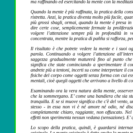
ma raffinando ed esercitando la mente con la meditazione
Quando la mente è più raffinata, la pratica della con
ristretta. Anzi, la pratica diventa molto più facile, q
più grossi sbagli, ormai, quando la mente è presa i
dire certe cose, semplicemente fermate la proliferazi
volgere l’attenzione sempre più in profondità in 
concentrata, mentre la pratica di pañña si rafforza, p
Il risultato è che potrete vedere la mente e i suoi o
parola. Continuando a volgere l’attenzione all’inte
saggezza gradualmente maturerà fino al punto che p
significa che state cominciando a sperimentare il c
andrete più a tentoni, incerti su come interpretare il c
fisiche del corpo come oggetti senza forma con cui essa
mentali, cioè quegli oggetti che arrivano a livello di c
Esaminando ora la vera natura della mente, osservere
che la sommergano. E’ come una bandiera che sia stata
tranquilla. E se si muove significa che c'è del vento, u
stesso - in essa non vi è né amore né odio, né dis
completamente chiaro, raggiante, non offuscato. Nel s
effetti non sperimenta nessun vedana (sensazione). E’ q
Lo scopo della pratica, quindi, è guardarsi intern
originale. La mente originale è detta anche la mente p