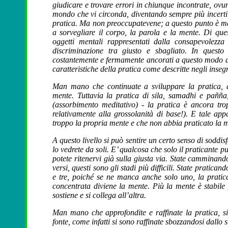
giudicare e trovare errori in chiunque incontrate, ov
mondo che vi circonda, diventando sempre più incerti s
pratica. Ma non preoccupatevene; a questo punto è meg
a sorvegliare il corpo, la parola e la mente. Di que
oggetti mentali rappresentati dalla consapevolezza
discriminazione tra giusto e sbagliato. In quest
costantemente e fermamente ancorati a questo modo di 
caratteristiche della pratica come descritte negli inseg
Man mano che continuate a sviluppare la pratica, que
mente. Tuttavia la pratica di sila, samadhi e pañña, 
(assorbimento meditativo) - la pratica è ancora tr
relativamente alla grossolanità di base!). E tale a
troppo la propria mente e che non abbia praticato la 
A questo livello si può sentire un certo senso di soddis
lo vedrete da soli. E’ qualcosa che solo il praticante 
potete ritenervi già sulla giusta via. State camminando s
versi, questi sono gli stadi più difficili. State pratica
e tre, poiché se ne manca anche solo uno, la pratica
concentrata diviene la mente. Più la mente è stabile 
sostiene e si collega all’altra.
Man mano che approfondite e raffinate la pratica, 
fonte, come infatti si sono raffinate sbozzandosi dallo s