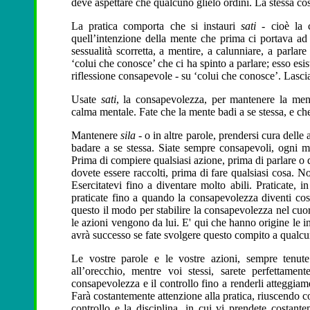
deve aspettare che qualcuno glielo ordini. La stessa cos
La pratica comporta che si instauri
sati -
cioè la 
quell’intenzione della mente che prima ci portava ad 
sessualità scorretta, a mentire, a calunniare, a parla
‘colui che conosce’ che ci ha spinto a parlare; esso esi
riflessione consapevole - su ‘colui che conosce’. Lascia
Usate
sati
, la consapevolezza, per mantenere la ment
calma mentale. Fate che la mente badi a se stessa, e che
Mantenere
sila -
o in altre parole, prendersi cura delle 
badare a se stessa. Siate sempre consapevoli, ogni m
Prima di compiere qualsiasi azione, prima di parlare o
dovete
essere raccolti, prima di fare qualsiasi cosa. N
Esercitatevi fino a diventare molto abili. Praticate,
praticate fino a quando la consapevolezza diventi cos
questo il modo per stabilire la consapevolezza nel cuor
le azioni vengono da lui. E' qui che hanno origine le i
avrà successo se fate svolgere questo compito a qualcun
Le vostre parole e le vostre azioni, sempre tenute
all’orecchio, mentre voi stessi, sarete perfettament
consapevolezza e il controllo fino a renderli atteggiame
Farà costantemente attenzione alla pratica, riuscendo co
controllo e la disciplina, in cui vi prendete costant