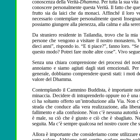
conoscenza della Verità-
Dhamma
. Per tutta la sua vi
conoscere personalmente questa Verità. Il fatto che ques
frutto sia da laici che da monaci. Affinché il loro 
necessario contemplare personalmente questi Insegnam
possiamo giungere alla pienezza, alla calma e alla seren
Da straniero residente in Tailandia, trovo che la mia
persone che vengono a visitare il nostro monastero
dieci anni”, rispondo io. “E ti piace?”, fanno loro. “S
questo modo? Potrei fare molte altre cose”. Vivo seg
Senza una chiara comprensione dei processi del nost
annoiamo e siamo agitati dagli stati emozionali. Per
generale, dobbiamo comprendere questi stati: i moti de
valore del Dhamma.
Contemplando il Cammino Buddista, è importante nota
minaccia. Decidere di intraprenderlo oppure no è una 
ci ha soltanto offerto un’introduzione alla Via. Non c
strada che conduce alla vera realizzazione, alla libe
fallimento e alla confusione. Non c’è nessuna autorità 
è male, su ciò che è giusto e ciò che è sbagliato. 
seguita. Ma c’è sempre qualcosa nel nostro cuore che 
Allora è importante che consideriamo come utilizzare 
vero valore. Abbiamo tutti sentito parlare molte vol