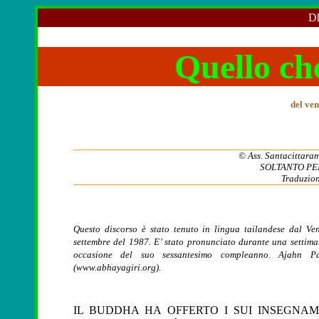
Dh
Quello ch
del ven
© Ass. Santacittarama
SOLTANTO PE
Traduzion
Questo discorso è stato tenuto in lingua tailandese dal 
settembre del 1987. E’ stato pronunciato durante una settima
occasione del suo sessantesimo compleanno. Ajahn Pa
(www.abhayagiri.org).
IL BUDDHA HA OFFERTO I SUI INSEGNA