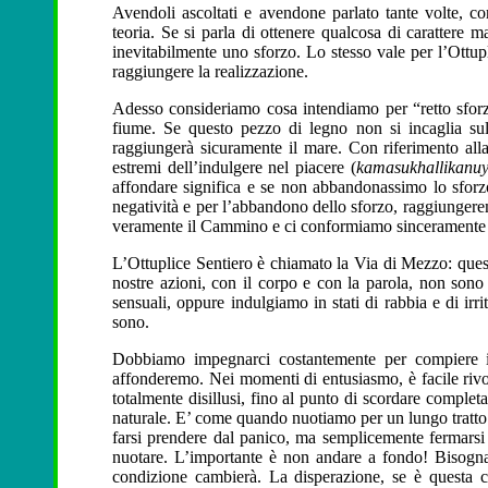
Avendoli ascoltati e avendone parlato tante volte, co
teoria. Se si parla di ottenere qualcosa di carattere 
inevitabilmente uno sforzo. Lo stesso vale per l’Ottupl
raggiungere la realizzazione.
Adesso consideriamo cosa intendiamo per “retto sforz
fiume. Se questo pezzo di legno non si incaglia sulla
raggiungerà sicuramente il mare. Con riferimento alla 
estremi dell’indulgere nel piacere (
kamasukhallikanu
affondare significa e se non abbandonassimo lo sforzo
negatività e per l’abbandono dello sforzo, raggiunger
veramente il Cammino e ci conformiamo sinceramente ad
L’Ottuplice Sentiero è chiamato la Via di Mezzo: questo
nostre azioni, con il corpo e con la parola, non sono
sensuali, oppure indulgiamo in stati di rabbia e di ir
sono.
Dobbiamo impegnarci costantemente per compiere il
affonderemo. Nei momenti di entusiasmo, è facile rivo
totalmente disillusi, fino al punto di scordare complet
naturale. E’ come quando nuotiamo per un lungo tratto
farsi prendere dal panico, ma semplicemente fermarsi 
nuotare. L’importante è non andare a fondo! Bisogna
condizione cambierà. La disperazione, se è questa c