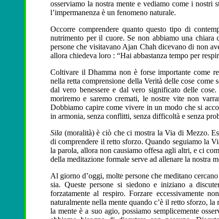
osserviamo la nostra mente e vediamo come i nostri st
l’impermanenza è un fenomeno naturale.
Occorre comprendere quanto questo tipo di contemp
nutrimento per il cuore. Se non abbiamo una chiara
persone che visitavano Ajan Chah dicevano di non ave
allora chiedeva loro : “Hai abbastanza tempo per respi
Coltivare il Dhamma non è forse importante come res
nella retta comprensione della Verità delle cose come
dal vero benessere e dal vero significato delle cose.
moriremo e saremo cremati, le nostre vite non varr
Dobbiamo capire come vivere in un modo che si accor
in armonia, senza conflitti, senza difficoltà e senza pro
Sila
(moralità) è ciò che ci mostra la Via di Mezzo. Essa
di comprendere il retto sforzo. Quando seguiamo la Vi
la parola, allora non causiamo offesa agli altri, e ci 
della meditazione formale serve ad allenare la nostra me
Al giorno d’oggi, molte persone che meditano cercano d
sia. Queste persone si siedono e iniziano a discuter
forzatamente al respiro. Forzare eccessivamente n
naturalmente nella mente quando c’è il retto sforzo, la 
la mente è a suo agio, possiamo semplicemente osserva