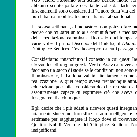
abbiamo sentito parlare così tante volte da darli pe
Insegnamenti sono considerati il “Cuore della Via de
non li ha mai modificati e non li ha mai abbandonati.
La scorsa settimana, al monastero, non potevo fare m
deciso che mi sarei unito alla comunità per la meditaz
della meditazione camminata. Ho usato quel tempo per
varie volte il primo Discorso del Buddha, il
Dhamma
l’Ottuplice Sentiero. Così ho scoperto alcuni passaggi
Consideriamo innanzitutto il contesto in cui questi I
sforzandosi di raggiungere la Verità. Aveva attraversato
facciamo un sacco di storie se le condizioni non sono 
Illuminazione, il Buddha valutò attentamente come c
realizzazione. A quel tempo aveva trentacinque anni
educazione possibile, considerando che era stato a
assolutamente capace di esprimere ciò che aveva 
Insegnamenti a chiunque.
Egli decise che i più adatti a ricevere questi insegn
totalmente sinceri nei loro sforzi, erano intelligenti
settimane per raggiungere il luogo dove si trovavano
Quattro Nobili Verità e dell’Ottuplice Sentiero. 
insignificanti.