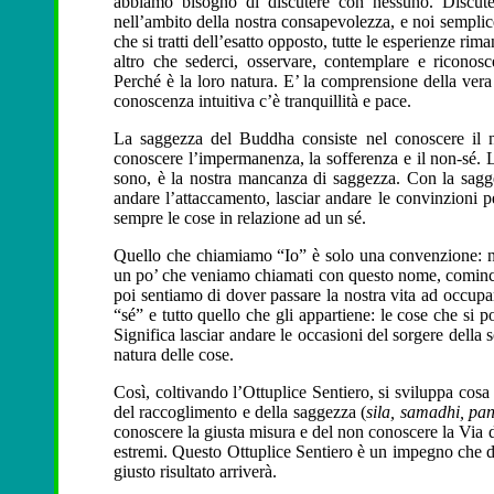
abbiamo bisogno di discutere con nessuno. Discute
nell’ambito della nostra consapevolezza, e noi semplic
che si tratti dell’esatto opposto, tutte le esperienze r
altro che sederci, osservare, contemplare e riconos
Perché è la loro natura. E’ la comprensione della ver
conoscenza intuitiva c’è tranquillità e pace.
La saggezza del Buddha consiste nel conoscere il ne
conoscere l’impermanenza, la sofferenza e il non-sé.
sono, è la nostra mancanza di saggezza. Con la saggez
andare l’attaccamento, lasciar andare le convinzioni 
sempre le cose in relazione ad un sé.
Quello che chiamiamo “Io” è solo una convenzione: n
un po’ che veniamo chiamati con questo nome, cominc
poi sentiamo di dover passare la nostra vita ad occu
“sé” e tutto quello che gli appartiene: le cose che si po
Significa lasciar andare le occasioni del sorgere della 
natura delle cose.
Così, coltivando l’Ottuplice Sentiero, si sviluppa cosa
del raccoglimento e della saggezza (
sila, samadhi, pa
conoscere la giusta misura e del non conoscere la Via d
estremi. Questo Ottuplice Sentiero è un impegno che d
giusto risultato arriverà.