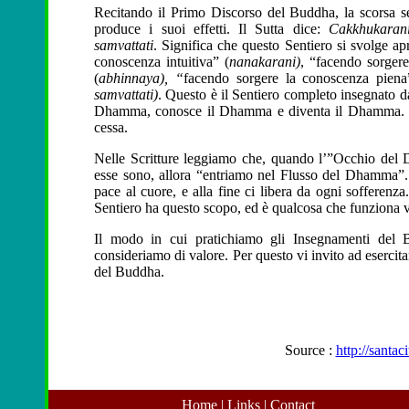
Recitando il Primo Discorso del Buddha, la scorsa se
produce i suoi effetti. Il Sutta dice:
Cakkhukaran
samvattati
. Significa che questo Sentiero si svolge 
conoscenza intuitiva” (
nanakarani)
, “facendo sorgere
(
abhinnaya), “
facendo sorgere la conoscenza piena
samvattati)
. Questo è il Sentiero completo insegnato da
Dhamma, conosce il Dhamma e diventa il Dhamma. Qu
cessa.
Nelle Scritture leggiamo che, quando l’”Occhio de
esse sono, allora “entriamo nel Flusso del Dhamma”. 
pace al cuore, e alla fine ci libera da ogni sofferenz
Sentiero ha questo scopo, ed è qualcosa che funziona 
Il modo in cui pratichiamo gli Insegnamenti del
consideriamo di valore. Per questo vi invito ad esercit
del Buddha.
Source :
http://santac
Home
|
Links
|
Contact