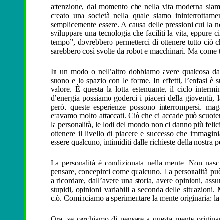
attenzione, dal momento che nella vita moderna siamo 
creato una società nella quale siamo ininterrottam
semplicemente essere. A causa delle pressioni cui la no
sviluppare una tecnologia che faciliti la vita, eppure c
tempo”, dovrebbero permetterci di ottenere tutto ci
sarebbero così svolte da robot e macchinari. Ma come 
In un modo o nell’altro dobbiamo avere qualcosa da fa
suono e lo spazio con le forme. In effetti, l’enfasi è 
valore. È questa la lotta estenuante, il ciclo interm
d’energia possiamo goderci i piaceri della gioventù, la 
però, queste esperienze possono interrompersi, m
eravamo molto attaccati. Ciò che ci accade può scuoterci 
la personalità, le lodi del mondo non ci danno più feli
ottenere il livello di piacere e successo che immagin
essere qualcuno, intimiditi dalle richieste della nostra p
La personalità è condizionata nella mente. Non nasc
pensare, concepirci come qualcuno. La personalità può 
a ricordare, dall’avere una storia, avere opinioni, assun
stupidi, opinioni variabili a seconda delle situazion
ciò. Cominciamo a sperimentare la mente originaria: la
Ora, se cerchiamo di pensare a questa mente originaria