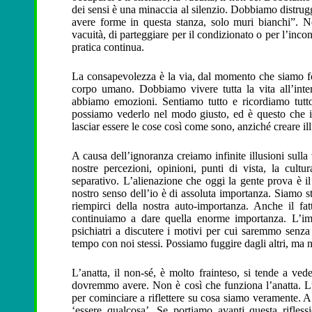
dei sensi è una minaccia al silenzio. Dobbiamo distrugg
avere forme in questa stanza, solo muri bianchi”. N
vacuità, di parteggiare per il condizionato o per l’inco
pratica continua.
La consapevolezza è la via, dal momento che siamo for
corpo umano. Dobbiamo vivere tutta la vita all’inter
abbiamo emozioni. Sentiamo tutto e ricordiamo tutto
possiamo vederlo nel modo giusto, ed è questo che i
lasciar essere le cose così come sono, anziché creare ill
A causa dell’ignoranza creiamo infinite illusioni sulla v
nostre percezioni, opinioni, punti di vista, la cultu
separativo. L’alienazione che oggi la gente prova è il r
nostro senso dell’io è di assoluta importanza. Siamo st
riempirci della nostra auto-importanza. Anche il fa
continuiamo a dare quella enorme importanza. L’imp
psichiatri a discutere i motivi per cui saremmo senza
tempo con noi stessi. Possiamo fuggire dagli altri, ma n
L’anatta, il non-sé, è molto frainteso, si tende a ve
dovremmo avere. Non è così che funziona l’anatta. L’
per cominciare a riflettere su cosa siamo veramente. 
‘essere qualcosa’. Se portiamo avanti questa riflessi