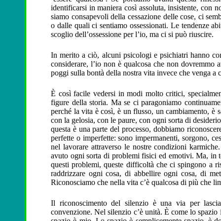
identificarsi in maniera così assoluta, insistente, con n
siamo consapevoli della cessazione delle cose, ci semb
o dalle quali ci sentiamo ossessionati. Le tendenze abi
scoglio dell’ossessione per l’io, ma ci si può riuscire.
In merito a ciò, alcuni psicologi e psichiatri hanno
considerare, l’io non è qualcosa che non dovremmo ave
poggi sulla bontà della nostra vita invece che venga a cr
È così facile vedersi in modi molto critici, specialm
figure della storia. Ma se ci paragoniamo continuamen
perché la vita è così, è un flusso, un cambiamento, è s
con la gelosia, con le paure, con ogni sorta di desider
questa è una parte del processo, dobbiamo riconoscere 
perfette o imperfette: sono impermanenti, sorgono, c
nel lavorare attraverso le nostre condizioni karmich
avuto ogni sorta di problemi fisici ed emotivi. Ma, in
questi problemi, queste difficoltà che ci spingono a ri
raddrizzare ogni cosa, di abbellire ogni cosa, di met
Riconosciamo che nella vita c’è qualcosa di più che limi
Il riconoscimento del silenzio è una via per lascia
convenzione. Nel silenzio c’è unità. È come lo spazio i
spazio è mio. Lo spazio è semplicemente spazio, è 