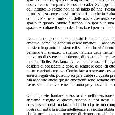
osservare, contemplare. E cosa accade? Sviluppand
dell’infinito: lo spazio non ha né inizio né fine. Poss
in una stanza come questa, ma sappiamo che in realtà 
confini. Ma nelle limitazioni della nostra coscienza vi
spazio in quanto infinito è troppo. Lo spazio in una 
spazio. Ascoltare il suono del silenzio e i pensieri ha lo 
Per un certo periodo ho praticato formulando deliber
emotive, come “io sono un essere umano”. E ascoltavo 
pensiero in quanto pensiero e il silenzio che vi è dentr
pensiero e il silenzio, il silenzio naturale della ment
individuo di essere un testimone, di essere colui che a
molto difficile. Possiamo avere molte emozioni negat
desideri di possedere le cose, di sentire le cose, di ot
nostre reazioni emotive. Cominciate a osservare cosa 
esserci negatività, possono sorgere dubbi su questa pra
Ma ascoltate anche queste emozioni: sono soltanto abi
Le reazioni emotive se ne andranno progressivamente e
Quindi potete fondare la vostra vita nell’intenzione 
abbiamo bisogno di questo rispetto di noi stessi.
consapevoli possiamo fare quello che ci pare, ma compor
nostra umanità, la nostra intelligenza e la nostra abilità 
che la meditazione ci permette di riconoscere ciò che 