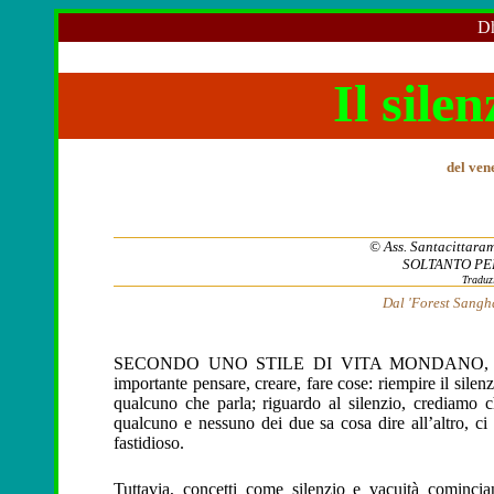
Dh
Il silen
del ven
© Ass. Santacittarama
SOLTANTO PE
Traduz
Dal 'Forest Sangha
SECONDO UNO STILE DI VITA MONDANO
,
importante pensare, creare, fare cose: riempire il silen
qualcuno che parla; riguardo al silenzio, crediamo c
qualcuno e nessuno dei due sa cosa dire all’altro, ci s
fastidioso.
Tuttavia, concetti come silenzio e vacuità comincia