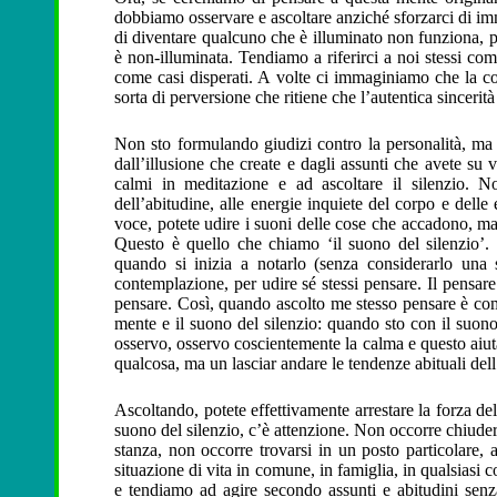
dobbiamo osservare e ascoltare anziché sforzarci di i
di diventare qualcuno che è illuminato non funziona, 
è non-illuminata. Tendiamo a riferirci a noi stessi co
come casi disperati. A volte ci immaginiamo che la co
sorta di perversione che ritiene che l’autentica sincerità
Non sto formulando giudizi contro la personalità, ma 
dall’illusione che create e dagli assunti che avete su
calmi in meditazione e ad ascoltare il silenzio. 
dell’abitudine, alle energie inquiete del corpo e delle
voce, potete udire i suoni delle cose che accadono, ma d
Questo è quello che chiamo ‘il suono del silenzio’.
quando si inizia a notarlo (senza considerarlo una
contemplazione, per udire sé stessi pensare. Il pensar
pensare. Così, quando ascolto me stesso pensare è come
mente e il suono del silenzio: quando sto con il suon
osservo, osservo coscientemente la calma e questo aiuta 
qualcosa, ma un lasciar andare le tendenze abituali dell’
Ascoltando, potete effettivamente arrestare la forza dell
suono del silenzio, c’è attenzione. Non occorre chiudere
stanza, non occorre trovarsi in un posto particolare
situazione di vita in comune, in famiglia, in qualsiasi co
e tendiamo ad agire secondo assunti e abitudini senz