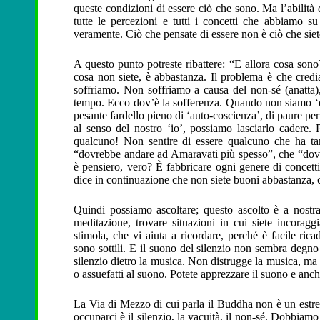
queste condizioni di essere ciò che sono. Ma l’abilità d
tutte le percezioni e tutti i concetti che abbiamo 
veramente. Ciò che pensate di essere non è ciò che siet
A questo punto potreste ribattere: “E allora cosa son
cosa non siete, è abbastanza. Il problema è che cred
soffriamo. Non soffriamo a causa del non-sé (anatta)
tempo. Ecco dov’è la sofferenza. Quando non siamo ‘qu
pesante fardello pieno di ‘auto-coscienza’, di paure per
al senso del nostro ‘io’, possiamo lasciarlo cadere.
qualcuno! Non sentire di essere qualcuno che ha tan
“dovrebbe andare ad Amaravati più spesso”, che “dovre
è pensiero, vero? È fabbricare ogni genere di concett
dice in continuazione che non siete buoni abbastanza, c
Quindi possiamo ascoltare; questo ascolto è a nostra d
meditazione, trovare situazioni in cui siete incorag
stimola, che vi aiuta a ricordare, perché è facile rica
sono sottili. E il suono del silenzio non sembra degno 
silenzio dietro la musica. Non distrugge la musica, ma l
o assuefatti al suono. Potete apprezzare il suono e anche
La Via di Mezzo di cui parla il Buddha non è un estr
occuparci è il silenzio, la vacuità, il non-sé. Dobbiamo 