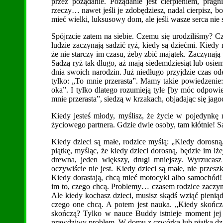
przez pożądanie. Pożądanie jest cierpieniem, pragn
rzeczy… nawet jeśli je zdobędziesz, nadal cierpisz, bo
mieć wielki, luksusowy dom, ale jeśli wasze serca nie s
Spójrzcie zatem na siebie. Czemu się urodziliśmy? 
ludzie zaczynają sadzić ryż, kiedy są dziećmi. Kiedy 
że nie starczy im czasu, żeby zbić majątek. Zaczynaj
Sadzą ryż tak długo, aż mają siedemdziesiąt lub osiem
dnia swoich narodzin. Już niedługo przyjdzie czas o
tylko: „To mnie przerasta”. Mamy takie powiedzenie:
oka”. I tylko dlatego rozumieją tyle [by móc odpowie
mnie przerasta”, siedzą w krzakach, objadając się jag
Kiedy jesteś młody, myślisz, że życie w pojedynkę n
życiowego partnera. Gdzie dwie osoby, tam kłótnie! Sa
Kiedy dzieci są małe, rodzice myślą: „Kiedy dorosną
piątkę, myśląc, że kiedy dzieci dorosną, będzie im lżej
drewna, jeden większy, drugi mniejszy. Wyrzucasz 
oczywiście nie jest. Kiedy dzieci są małe, nie przesz
Kiedy dorastają, chcą mieć motocykl albo samochód!
im to, czego chcą. Problemy… czasem rodzice zaczyna
Ale kiedy kochasz dzieci, musisz skądś wziąć pienią
czego one chcą. A potem jest nauka. „Kiedy skończ
skończą? Tylko w nauce Buddy istnieje moment jej 
prawdziwy problem. W domu z czwórką lub piątką dzie