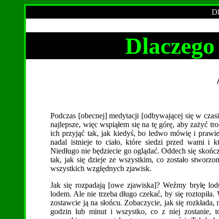
Dh
Dlaczego
Podczas [obecnej] medytacji [odbywającej się w czasi
najlepsze, więc wspiąłem się na tę górę, aby zażyć tr
ich przyjąć tak, jak kiedyś, bo ledwo mówię i prawi
nadal istnieje to ciało, które siedzi przed wami i
Niedługo nie będziecie go oglądać. Oddech się skończy,
tak, jak się dzieje ze wszystkim, co zostało stworz
wszystkich względnych zjawisk.
Jak się rozpadają [owe zjawiska]? Weźmy bryłę lod
lodem. Ale nie trzeba długo czekać, by się roztopiła.
zostawcie ją na słońcu. Zobaczycie, jak się rozkłada,
godzin lub minut i wszystko, co z niej zostanie, 