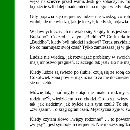
węża na ścieżce przed wami. Jeśli go zobaczycie, moż
będziecie szli dalej i nadepniecie na niego - wtedy ukąs
Gdy pojawia się cierpienie, ludzie nie wiedzą, co rob
wolni, ale nie wiedzą, jak je leczyć, kiedy się pojawia
W dawnych czasach mawiało się, że gdy ktoś jest śmi
Bud-dho”. Co zrobią z tym „Buddho”? Co im da to 
„Buddho”, kiedy byli młodzi i zdrowi? Teraz przyj
Po co marnujesz swój czas? Tylko zamieszasz jej w gł
Ludzie nie wiedzą, jak rozwiązać problemy w swoich
mają mnóstwo pragnień. Dlaczego tak jest? Bo nie maj
Kiedy ludzie są świeżo po ślubie, czują się ze sobą dob
Cokolwiek żona powie, mąż uzna to za nie do zniesie
się od siebie.
Mówię tak, choć nigdy dotąd nie miałem rodziny. C
1
rodzinne”
, wiedziałem o co chodzi. Co to są „więzy 
tak, jak siedzimy, jak byście się z tym czuli? To si
„związani”. To krąg ograniczeń. Mężczyzna żyje w sw
Kiedy czytam słowo „więzy rodzinne” … to poważna 
„więzy” - jest symbolem cierpienia. Nie możesz nigdz