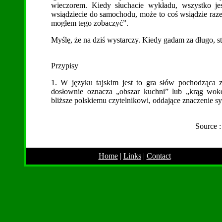
wieczorem. Kiedy słuchacie wykładu, wszystko j
wsiądziecie do samochodu, może to coś wsiądzie raz
mogłem tego zobaczyć”.
Myślę, że na dziś wystarczy. Kiedy gadam za długo, st
Przypisy
1
. W języku tajskim jest to gra słów pochodząca 
dosłownie oznacza „obszar kuchni” lub „krąg wok
bliższe polskiemu czytelnikowi, oddające znaczenie s
Source 
Home
|
Links
|
Contact