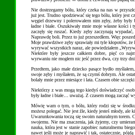
Nie dostrzegamy bólu, który czeka na nas w przyszło
już jest. Trudno spodziewać się tego bólu, który jest
węgiel drzewny i polerowałem nim zęby, żeby były b
ładne i białe. Oszukiwały mnie moje własne kości i ty
zaczęły się ruszać. Kiedy zęby zaczynają wypadać, s
Naprawdę boli. Przez to już przeszedłem. Więc posze
Moje prawdziwe zęby sprawiały mi tyle kłopotów, że k
wyrywać wszystkich naraz, ale powiedziałem „Wyrywaj
Niektóre były jeszcze całkiem dobre, pięć co na
wyrwaniu nie mogłem nic jeść przez dwa, czy trzy dni
Przedtem, jako małe dziecko pasące bydło myślałem
swoje zęby i myślałem, że są czymś dobrym. Ale osta
bolały mnie przez miesiące i lata. Czasem obie szczęk
Niektórzy z was mogą tego kiedyś doświadczyć osobiśc
były ładne i białe… uważaj. Z czasem mogą zacząć wy
Mówię wam o tym, o bólu, który rodzi się w środku,
możesz polegać. Nie jest źle, kiedy jesteś młody, ale k
Uwarunkowania toczą się swoim naturalnym torem. Czy
swojemu. Nie ma znaczenia, jak żyjemy, czy umieramy 
nauka, która jest w stanie zapobiec naturalnemu biego
nawet jeśli może je naprawić i tak, ostatecznie, pójd