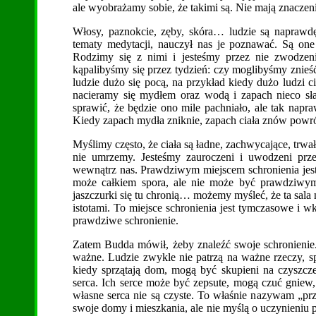
ale wyobrażamy sobie, że takimi są. Nie mają znaczeni
Włosy, paznokcie, zęby, skóra… ludzie są naprawd
tematy medytacji, nauczył nas je poznawać. Są one
Rodzimy się z nimi i jesteśmy przez nie zwodzeni
kąpalibyśmy się przez tydzień: czy moglibyśmy znieś
ludzie dużo się pocą, na przykład kiedy dużo ludzi 
nacieramy się mydłem oraz wodą i zapach nieco sła
sprawić, że będzie ono mile pachniało, ale tak napra
Kiedy zapach mydła zniknie, zapach ciała znów powró
Myślimy często, że ciała są ładne, zachwycające, trwa
nie umrzemy. Jesteśmy zauroczeni i uwodzeni przez
wewnątrz nas. Prawdziwym miejscem schronienia jest
może całkiem spora, ale nie może być prawdziwym s
jaszczurki się tu chronią… możemy myśleć, że ta sala 
istotami. To miejsce schronienia jest tymczasowe i wk
prawdziwe schronienie.
Zatem Budda mówił, żeby znaleźć swoje schronienie.
ważne. Ludzie zwykle nie patrzą na ważne rzeczy, sp
kiedy sprzątają dom, mogą być skupieni na czyszcze
serca. Ich serce może być zepsute, mogą czuć gnie
własne serca nie są czyste. To właśnie nazywam „pr
swoje domy i mieszkania, ale nie myślą o uczynieniu p