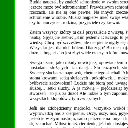
Budda nauczał, by znaleźć schronienie w swoim serc
jeszcze może być schronieniem? Prawdziwym schronie
rzeczach, ale nie są one pewne. Na innych rzecza
schronienie w sobie. Musisz najpierw mieć swoje wł
czy to nauczyciel, rodzina, przyjaciele czy krewni.
Zatem wszyscy, którzy tu dziś przyszliście z wizytą, 
nauką. Spytajcie siebie: „Kim jestem? Dlaczego tu je
wiedzą. Chcą być szczęśliwi, ale cierpienie nigdy się 
Wszystko jest dla nich bólem. Dlaczego? Bo nie mają 
dużo, a bogaci - bo jest zbyt wiele rzeczy, o które musz
Swego czasu, jako młody nowicjusz, opowiadałem o 
posiadania służących i tak dalej… Stu służących, st
Świeccy słuchacze naprawdę chętnie tego słuchali. A
stoma krowami, setką służących i pokojówek… możec
bylibyście zadowoleni? Ludzie nie biorą pod uwag
służbę… setki służby. A ja mówię – pięćdziesiąt 
stworzeń - to już za dużo! Ale ludzie o tym zapomin
wszystkich kłopotów z tym związanych.
Jeśli nie zdobędziemy mądrości, wszystko wokół na
wyprowadzą nas z cierpienia. Oczy, uszy, nos, język
jesteście w złym nastroju, samo patrzenie na innyc
się zakochać. Miłość to też cierpienie, jeśli nie dostaje