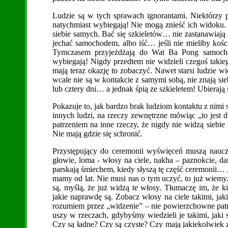
Ludzie są w tych sprawach ignorantami. Niektórzy 
natychmiast wybiegają! Nie mogą znieść ich widoku. Bo
siebie samych. Bać się szkieletów… nie zastanawiają s
jechać samochodem, albo iść… jeśli nie mieliby kości,
Tymczasem przyjeżdżają do Wat Ba Pong samochod
wybiegają! Nigdy przedtem nie widzieli czegoś takiego
mają teraz okazję to zobaczyć. Nawet starsi ludzie w
wcale nie są w kontakcie z samymi sobą, nie znają si
lub cztery dni… a jednak śpią ze szkieletem! Ubierają 
Pokazuje to, jak bardzo brak ludziom kontaktu z nimi 
innych ludzi, na rzeczy zewnętrzne mówiąc „to jest duże
patrzeniem na inne rzeczy, że nigdy nie widzą siebi
Nie mają gdzie się schronić.
Przystępujący do ceremonii wyświęceń muszą naucz
głowie, loma - włosy na ciele, nakha – paznokcie, dan
parskają śmiechem, kiedy słyszą tę część ceremonii…
mamy od lat. Nie musi nas o tym uczyć, to już wiemy
są, myślą, że już widzą te włosy. Tłumaczę im, że 
jakie naprawdę są. Zobacz włosy na ciele takimi, jaki
rozumiem przez „widzenie” – nie powierzchowne patr
uszy w rzeczach, gdybyśmy wiedzieli je takimi, jaki
Czy są ładne? Czy są czyste? Czy mają jakiekolwiek z