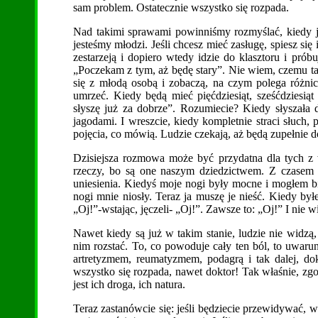
sam problem. Ostatecznie wszystko się rozpada.
Nad takimi sprawami powinniśmy rozmyślać, kiedy j
jesteśmy młodzi. Jeśli chcesz mieć zasługę, spiesz się 
zestarzeją i dopiero wtedy idzie do klasztoru i p
„Poczekam z tym, aż będę stary”. Nie wiem, czemu ta
się z młodą osobą i zobaczą, na czym polega różnic
umrzeć. Kiedy będą mieć pięćdziesiąt, sześćdziesiąt
słyszę już za dobrze”. Rozumiecie? Kiedy słyszała 
jagodami. I wreszcie, kiedy kompletnie straci słuch,
pojęcia, co mówią. Ludzie czekają, aż będą zupełnie 
Dzisiejsza rozmowa może być przydatna dla tych z 
rzeczy, bo są one naszym dziedzictwem. Z czasem 
uniesienia. Kiedyś moje nogi były mocne i mogłem bi
nogi mnie niosły. Teraz ja muszę je nieść. Kiedy był
„Oj!”-wstając, jęczeli- „Oj!”. Zawsze to: „Oj!” I nie w
Nawet kiedy są już w takim stanie, ludzie nie widzą, 
nim rozstać. To, co powoduje cały ten ból, to uwar
artretyzmem, reumatyzmem, podagrą i tak dalej, dok
wszystko się rozpada, nawet doktor! Tak właśnie, zg
jest ich droga, ich natura.
Teraz zastanówcie się: jeśli będziecie przewidywać, 