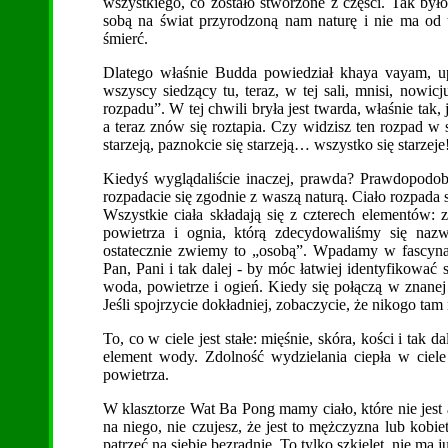
wszystkiego, co zostało stworzone z części. Tak by
sobą na świat przyrodzoną nam naturę i nie ma od 
śmierć.
Dlatego właśnie Budda powiedział khaya vayam, upa
wszyscy siedzący tu, teraz, w tej sali, mnisi, nowic
rozpadu”. W tej chwili bryła jest twarda, właśnie tak,
a teraz znów się roztapia. Czy widzisz ten rozpad w 
starzeją, paznokcie się starzeją… wszystko się starzeje
Kiedyś wyglądaliście inaczej, prawda? Prawdopodobnie 
rozpadacie się zgodnie z waszą naturą. Ciało rozpada si
Wszystkie ciała składają się z czterech elementów: 
powietrza i ognia, którą zdecydowaliśmy się nazw
ostatecznie zwiemy to „osobą”. Wpadamy w fascynac
Pan, Pani i tak dalej - by móc łatwiej identyfikować
woda, powietrze i ogień. Kiedy się połączą w znanej
Jeśli spojrzycie dokładniej, zobaczycie, że nikogo tam
To, co w ciele jest stałe: mięśnie, skóra, kości i tak d
element wody. Zdolność wydzielania ciepła w ciele
powietrza.
W klasztorze Wat Ba Pong mamy ciało, które nie jest a
na niego, nie czujesz, że jest to mężczyzna lub kobie
patrzeć na siebie bezradnie. To tylko szkielet, nie ma ju