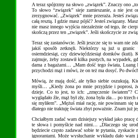
A teraz spójrzmy na słowo „związek”. Znaczy ono „to, c
To słowo “związek” sieje zamieszanie, a nie jest 
zrezygnować. „Związek” mnie przeraża. Jesteś związan
całą resztą. I gdzie masz pójść? Jesteś związany. Mas
nie masz innego wyjścia niezależnie od tego, ile cierpie
skończą przez ten „związek”. Jeśli skończycie ze związ
Teraz się zastanówcie. Jeśli jeszcze się to wam nie z
jakiś sposób zetknęli. Niektórzy są już u gran
osiemdziesiąt, czy dziewięćdziesiąt domków (kuti). 
zajmuje, żeby zostawił kilka pustych, na wypadek, gd
dama z bagażami… „Mam dość tego świata, Luang P
przychodzi mąż i mówi, że on też ma dosyć. Po dwóch,
Mówią, że mają dość, ale tylko siebie oszukują. Ki
myśli… „Kiedy żona po mnie przyjdzie i poprosi, ż
dzieje. Co to jest, to ich: „zmęczenie światem”? 
wyglądało źle, mąż był zły, żona była zła… po trzech 
się myliłem”. „Mężuś miał rację, nie powinnam się 
dlatego nie traktuję świata zbyt poważnie. Znam już j
Chciałbym zadać wam dzisiejszy wykład jako pracę d
te słowa i pomyślcie nad nimi… „Dlaczego się urodz
będziecie często zadawać sobie te pytania, zyskacie m
ignorantami. Może wysłuchanie wykładu dało wam jak