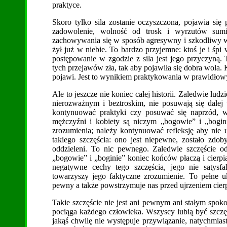
praktyce.
Skoro tylko sila zostanie oczyszczona, pojawia się
zadowolenie, wolność od trosk i wyrzutów sumi
zachowywania się w sposób agresywny i szkodliwy wob
żył już w niebie. To bardzo przyjemne: ktoś je i śpi 
postępowanie w zgodzie z sila jest jego przyczyną
tych przejawów zła, tak aby pojawiła się dobra wola. K
pojawi. Jest to wynikiem praktykowania w prawidłow
Ale to jeszcze nie koniec całej historii. Zaledwie lu
nierozważnym i beztroskim, nie posuwają się dalej 
kontynuować praktyki czy posuwać się naprzód, 
mężczyźni i kobiety są niczym „bogowie” i „bogin
zrozumienia; należy kontynuować refleksję aby nie u
takiego szczęścia: ono jest niepewne, zostało zdob
oddzieleni. To nic pewnego. Zaledwie szczęście od
„bogowie” i „boginie” koniec końców płaczą i cierpi
negatywne cechy tego szczęścia, jego nie satysfa
towarzyszy jego faktyczne zrozumienie. To pełne ułu
pewny a także powstrzymuje nas przed ujrzeniem cierp
Takie szczęście nie jest ani pewnym ani stałym spokoj
pociąga każdego człowieka. Wszyscy lubią być szczęś
jakąś chwilę nie występuje przywiązanie, natychmiast