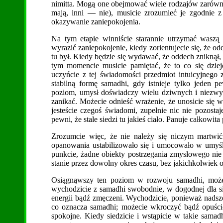
nimitta. Mogą one obejmować wiele rodzajów zarówno f
mają, inni — nie), musicie zrozumieć je zgodnie z
okazywanie zaniepokojenia.
Na tym etapie winniście starannie utrzymać waszą m
wyrazić zaniepokojenie, kiedy zorientujecie się, że o
tu był. Kiedy będzie się wydawać, że oddech zniknął,
tym momencie musicie pamiętać, że to co się dzieje
uczyńcie z tej świadomości przedmiot intuicyjnego z
stabilną formę samadhi, gdy istnieje tylko jeden 
poziom, umysł doświadczy wielu dziwnych i niezwyk
zanikać. Możecie odnieść wrażenie, że unosicie się 
jesteście czegoś świadomi, zupełnie nic nie pozostaje
pewni, że stale siedzi tu jakieś ciało. Panuje całkowi
Zrozumcie więc, że nie należy się niczym martwić
opanowania ustabilizowało się i umocowało w umyśl
punkcie, żadne obiekty postrzegania zmysłowego nie
stanie przez dowolny okres czasu, bez jakichkolwiek
Osiągnąwszy ten poziom w rozwoju samadhi, możeci
wychodzicie z samadhi swobodnie, w dogodnej dla sieb
energii bądź zmęczeni. Wychodzicie, ponieważ nadsze
co oznacza samadhi; możecie wkroczyć bądź opuścić
spokojne. Kiedy siedzicie i wstąpicie w takie samad