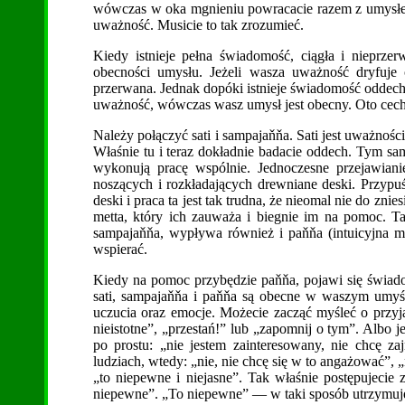
wówczas w oka mgnieniu powracacie razem z umysłem
uważność. Musicie to tak zrozumieć.
Kiedy istnieje pełna świadomość, ciągła i nieprz
obecności umysłu. Jeżeli wasza uważność dryfuje
przerwana. Jednak dopóki istnieje świadomość oddechu,
uważność, wówczas wasz umysł jest obecny. Oto cech
Należy połączyć sati i sampajaňňa. Sati jest uważnoś
Właśnie tu i teraz dokładnie badacie oddech. Tym sa
wykonują pracę wspólnie. Jednoczesne przejawian
noszących i rozkładających drewniane deski. Przypuść
deski i praca ta jest tak trudna, że nieomal nie do zni
metta, który ich zauważa i biegnie im na pomoc. Tak
sampajaňňa, wypływa również i paňňa (intuicyjna m
wspierać.
Kiedy na pomoc przybędzie paňňa, pojawi się świadom
sati, sampajaňňa i paňňa są obecne w waszym umyśl
uczucia oraz emocje. Możecie zacząć myśleć o przy
nieistotne”, „przestań!” lub „zapomnij o tym”. Albo j
po prostu: „nie jestem zainteresowany, nie chcę z
ludziach, wtedy: „nie, nie chcę się w to angażować”, 
„to niepewne i niejasne”. Tak właśnie postępujecie 
niepewne”. „To niepewne” — w taki sposób utrzymuj