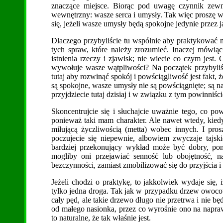
znaczące miejsce. Biorąc pod uwagę czynnik zewnęt
wewnętrzny: wasze serca i umysły. Tak więc proszę was
się, jeżeli wasze umysły będą spokojne jedynie przez j
Dlaczego przybyliście tu wspólnie aby praktykować 
tych spraw, które należy zrozumieć. Inaczej mówią
istnienia rzeczy i zjawisk; nie wiecie co czym jest.
wywołuje wasze wątpliwości? Na początek przybyliśc
tutaj aby rozwinąć spokój i powściągliwość jest fakt,
są spokojne, wasze umysły nie są powściągnięte; są na
przyjdziecie tutaj dzisiaj i w związku z tym powinn
Skoncentrujcie się i słuchajcie uważnie tego, co 
ponieważ taki mam charakter. Ale nawet wtedy, kied
miłującą życzliwością (metta) wobec innych. I pro
poczujecie się niepewnie, albowiem zwyczaje tajski
bardziej przekonujący wykład może być dobry, p
mogliby oni przejawiać senność lub obojętność, 
bezczynności, zamiast zmobilizować się do przyjścia
Jeżeli chodzi o praktykę, to jakkolwiek wydaje się, 
tylko jedna droga. Tak jak w przypadku drzew owoc
cały pęd, ale takie drzewo długo nie przetrwa i nie 
od małego nasionka, przez co wyrośnie ono na naprawd
to naturalne, że tak właśnie jest.