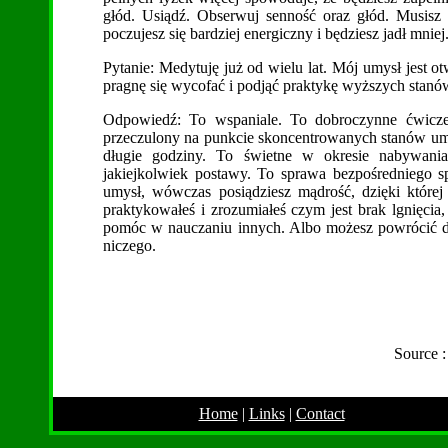
głód. Usiądź. Obserwuj senność oraz głód. Musisz 
poczujesz się bardziej energiczny i będziesz jadł mnie
Pytanie: Medytuję już od wielu lat. Mój umysł jest o
pragnę się wycofać i podjąć praktykę wyższych stanów 
Odpowiedź: To wspaniale. To dobroczynne ćwiczenie
przeczulony na punkcie skoncentrowanych stanów umys
długie godziny. To świetne w okresie nabywania 
jakiejkolwiek postawy. To sprawa bezpośredniego sp
umysł, wówczas posiądziesz mądrość, dzięki której 
praktykowałeś i zrozumiałeś czym jest brak lgnięci
pomóc w nauczaniu innych. Albo możesz powrócić do p
niczego.
Source 
Home
|
Links
|
Contact