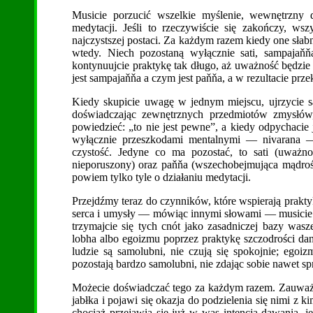
Musicie porzucić wszelkie myślenie, wewnętrzny 
medytacji. Jeśli to rzeczywiście się zakończy, ws
najczystszej postaci. Za każdym razem kiedy one słabną
wtedy. Niech pozostaną wyłącznie sati, sampajaňň
kontynuujcie praktykę tak długo, aż uważność będzie
jest sampajaňňa a czym jest paňňa, a w rezultacie prz
Kiedy skupicie uwagę w jednym miejscu, ujrzycie sa
doświadczając zewnętrznych przedmiotów zmysłów, n
powiedzieć: „to nie jest pewne”, a kiedy odpychacie j
wyłącznie przeszkodami mentalnymi — nivarana —
czystość. Jedyne co ma pozostać, to sati (uważnoś
nieporuszony) oraz paňňa (wszechobejmująca mądrość
powiem tylko tyle o działaniu medytacji.
Przejdźmy teraz do czynników, które wspierają prakty
serca i umysły — mówiąc innymi słowami — musicie p
trzymajcie się tych cnót jako zasadniczej bazy was
lobha albo egoizmu poprzez praktykę szczodrości dan
ludzie są samolubni, nie czują się spokojnie; ego
pozostają bardzo samolubni, nie zdając sobie nawet sp
Możecie doświadczać tego za każdym razem. Zauważci
jabłka i pojawi się okazja do podzielenia się nimi z ki
chociaż przejawia się już w was intencja dawania, j