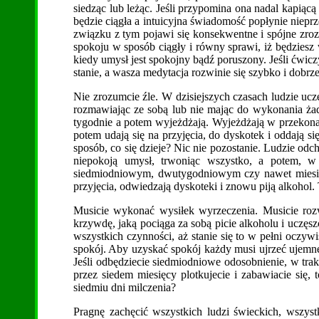
siedząc lub leżąc. Jeśli przypomina ona nadal kapiącą
będzie ciągła a intuicyjna świadomość popłynie nie
związku z tym pojawi się konsekwentne i spójne zroz
spokoju w sposób ciągły i równy sprawi, iż będziesz 
kiedy umysł jest spokojny bądź poruszony. Jeśli ćwicz
stanie, a wasza medytacja rozwinie się szybko i dobrze
Nie zrozumcie źle. W dzisiejszych czasach ludzie ucze
rozmawiając ze sobą lub nie mając do wykonania żad
tygodnie a potem wyjeżdżają. Wyjeżdżają w przekonan
potem udają się na przyjęcia, do dyskotek i oddają 
sposób, co się dzieje? Nic nie pozostanie. Ludzie odc
niepokoją umysł, trwoniąc wszystko, a potem, 
siedmiodniowym, dwutygodniowym czy nawet miesięc
przyjęcia, odwiedzają dyskoteki i znowu piją alkohol. 
Musicie wykonać wysiłek wyrzeczenia. Musicie roz
krzywdę, jaką pociąga za sobą picie alkoholu i uczęsz
wszystkich czynności, aż stanie się to w pełni oczy
spokój. Aby uzyskać spokój każdy musi ujrzeć ujemne
Jeśli odbędziecie siedmiodniowe odosobnienie, w trak
przez siedem miesięcy plotkujecie i zabawiacie się,
siedmiu dni milczenia?
Pragnę zachęcić wszystkich ludzi świeckich, wszyst