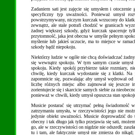
Zadaniem sati jest zajęcie się umysłem i otoczenie 
specyficzny typ uważności. Ponieważ umysł roz
powstrzymywany, niczym kurczak wrzucony do klatki. 
zewnątrz, ale stale potrafi chodzić w granicach wy
żadnej większej szkody, gdyż kurczak spaceruje t
przytomność, jaka jest obecna w umyśle pełnym spokoj
myślenie lub jakieś uczucie, ma to miejsce w ramac
szkody bądź niepokoju.
Niektórzy ludzie w ogóle nie chcą doświadczać żadnych
się wewnątrz spokoju. W tym samym czasie umysł
spokoju. Kiedy spokój przybierze takie rozmiary, n
chwilę, kiedy kurczak wydostanie się z klatki. N
zapomnicie się, pozwalając aby umysł wędrował o
liczbę różnych miejsc albo zajmował się jeszcze 
zorientujecie się i skarcicie samych siebie za nieobec
ponieważ w chwili, kiedy umysł opuszcza stan spokoju,
Musicie postarać się utrzymać pełną świadomość 
zatrzymaniu umysłu, w rzeczywistości jego nie moż
jedynie obiekt uważności. Musicie doprowadzić do t
obecny i tak długo jak tylko przejawia się sati, moż
go, ale w rzeczywistości on nigdzie nie odszedł; zas
tu i tam, ale faktycznie umysł nie zmierza do niką