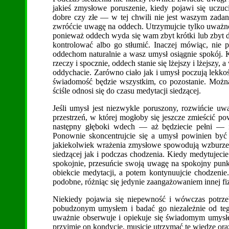
jakieś zmysłowe poruszenie, kiedy pojawi się uczuci
dobre czy złe — w tej chwili nie jest waszym zada
zwróćcie uwagę na oddech. Utrzymujcie tylko uważn
ponieważ oddech wyda się wam zbyt krótki lub zbyt d
kontrolować albo go stłumić. Inaczej mówiąc, nie 
oddechom naturalnie a wasz umysł osiągnie spokój. 
rzeczy i spocznie, oddech stanie się lżejszy i lżejszy,
oddychacie. Zarówno ciało jak i umysł poczują lekko
świadomość będzie wszystkim, co pozostanie. Można 
ściśle odnosi się do czasu medytacji siedzącej.
Jeśli umysł jest niezwykle poruszony, rozwińcie uw
przestrzeń, w której mogłoby się jeszcze zmieścić 
następny głęboki wdech — aż będziecie pełni — i
Ponownie skoncentrujcie się a umysł powinien być 
jakiekolwiek wrażenia zmysłowe spowodują wzburzen
siedzącej jak i podczas chodzenia. Kiedy medytujeci
spokojnie, przesuńcie swoją uwagę na spokojny punk
obiekcie medytacji, a potem kontynuujcie chodzenie
podobne, różniąc się jedynie zaangażowaniem innej fi
Niekiedy pojawia się niepewność i wówczas potrzeb
pobudzonym umysłem i badać go niezależnie od tego,
uważnie obserwuje i opiekuje się świadomym umysłe
przyjmie on kondycję, musicie utrzymać tę wiedzę ora