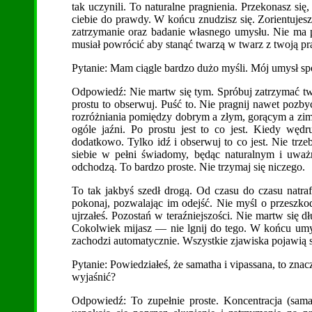
tak uczynili. To naturalne pragnienia. Przekonasz si
ciebie do prawdy. W końcu znudzisz się. Zorientuje
zatrzymanie oraz badanie własnego umysłu. Nie ma p
musiał powrócić aby stanąć twarzą w twarz z twoją p
Pytanie: Mam ciągle bardzo dużo myśli. Mój umysł sp
Odpowiedź: Nie martw się tym. Spróbuj zatrzymać t
prostu to obserwuj. Puść to. Nie pragnij nawet pozb
rozróżniania pomiędzy dobrym a złym, gorącym a zi
ogóle jaźni. Po prostu jest to co jest. Kiedy węd
dodatkowo. Tylko idź i obserwuj to co jest. Nie trze
siebie w pełni świadomy, będąc naturalnym i uważn
odchodzą. To bardzo proste. Nie trzymaj się niczego.
To tak jakbyś szedł drogą. Od czasu do czasu natraf
pokonaj, pozwalając im odejść. Nie myśl o przeszkoda
ujrzałeś. Pozostań w teraźniejszości. Nie martw się d
Cokolwiek mijasz — nie lgnij do tego. W końcu umys
zachodzi automatycznie. Wszystkie zjawiska pojawią si
Pytanie: Powiedziałeś, że samatha i vipassana, to zna
wyjaśnić?
Odpowiedź: To zupełnie proste. Koncentracja (sama