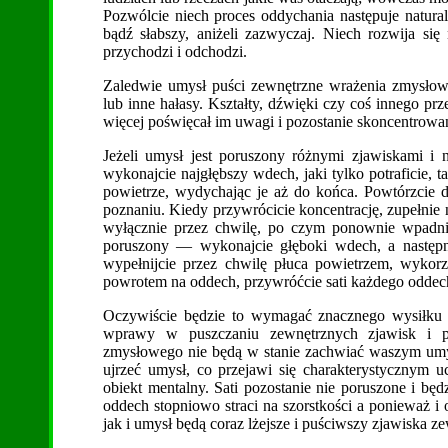
Pozwólcie niech proces oddychania następuje naturaln
bądź słabszy, aniżeli zazwyczaj. Niech rozwija się
przychodzi i odchodzi.
Zaledwie umysł puści zewnętrzne wrażenia zmysłowe
lub inne hałasy. Kształty, dźwięki czy coś innego pr
więcej poświęcał im uwagi i pozostanie skoncentrowa
Jeżeli umysł jest poruszony różnymi zjawiskami i 
wykonajcie najgłębszy wdech, jaki tylko potraficie, t
powietrze, wydychając je aż do końca. Powtórzcie 
poznaniu. Kiedy przywrócicie koncentrację, zupełnie
wyłącznie przez chwilę, po czym ponownie wpadnie
poruszony — wykonajcie głęboki wdech, a następni
wypełnijcie przez chwilę płuca powietrzem, wykorz
powrotem na oddech, przywróćcie sati każdego oddech
Oczywiście będzie to wymagać znacznego wysiłku or
wprawy w puszczaniu zewnętrznych zjawisk i poz
zmysłowego nie będą w stanie zachwiać waszym umysłe
ujrzeć umysł, co przejawi się charakterystycznym
obiekt mentalny. Sati pozostanie nie poruszone i b
oddech stopniowo straci na szorstkości a ponieważ i o
jak i umysł będą coraz lżejsze i puściwszy zjawiska 