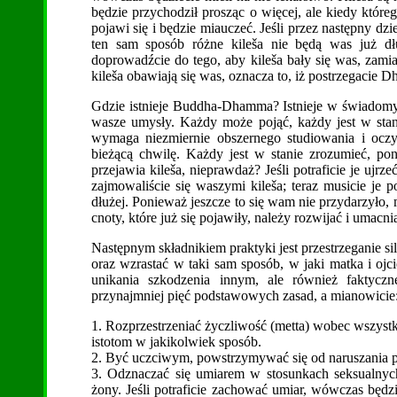
będzie przychodził prosząc o więcej, ale kiedy któr
pojawi się i będzie miauczeć. Jeśli przez następny dz
ten sam sposób różne kileša nie będą was już d
doprowadźcie do tego, aby kileša bały się was, zamia
kileša obawiają się was, oznacza to, iż postrzegacie 
Gdzie istnieje Buddha-Dhamma? Istnieje w świadomy
wasze umysły. Każdy może pojąć, każdy jest w sta
wymaga niezmiernie obszernego studiowania i ocz
bieżącą chwilę. Każdy jest w stanie zrozumieć, pon
przejawia kileša, nieprawdaż? Jeśli potraficie je ujr
zajmowaliście się waszymi kileša; teraz musicie je 
dłużej. Ponieważ jeszcze to się wam nie przydarzyło,
cnoty, które już się pojawiły, należy rozwijać i umacni
Następnym składnikiem praktyki jest przestrzeganie si
oraz wzrastać w taki sam sposób, w jaki matka i ojc
unikania szkodzenia innym, ale również faktyc
przynajmniej pięć podstawowych zasad, a mianowicie
1. Rozprzestrzeniać życzliwość (metta) wobec wszystki
istotom w jakikolwiek sposób.
2. Być uczciwym, powstrzymywać się od naruszania p
3. Odznaczać się umiarem w stosunkach seksualnych
żony. Jeśli potraficie zachować umiar, wówczas będ