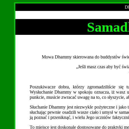
Dh
Samad
Mowa Dhammy skierowana do buddystów świec
„Jeśli masz czas aby być ś
Poszukiwacze dobra, którzy zgromadziliście się 
Wysłuchanie Dhammy w spokoju oznacza, iż wasz u
punkcie, musicie zwracać uwagę na to, co słyszycie, a
Słuchanie Dhammy jest niezwykle pożyteczne i jako t
słuchając pewnie osadzili wasze ciało i umysł w s
ją poznać i przeniknąć, i wielu Jego uczniów faktyczn
To miejsce jest doskonale dostosowane do praktyki med