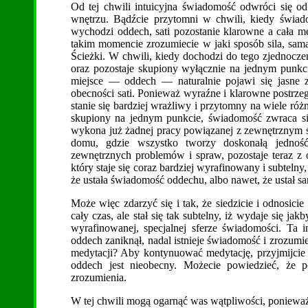
Od tej chwili intuicyjna świadomość odwróci się od
wnętrzu. Bądźcie przytomni w chwili, kiedy świad
wychodzi oddech, sati pozostanie klarowne a cała m
takim momencie zrozumiecie w jaki sposób sila, sama
Ścieżki. W chwili, kiedy dochodzi do tego zjednocze
oraz pozostaje skupiony wyłącznie na jednym punkci
miejsce — oddech — naturalnie pojawi się jasne z
obecności sati. Ponieważ wyraźne i klarowne postrzeg
stanie się bardziej wrażliwy i przytomny na wiele róż
skupiony na jednym punkcie, świadomość zwraca si
wykona już żadnej pracy powiązanej z zewnętrznym 
domu, gdzie wszystko tworzy doskonałą jednoś
zewnętrznych problemów i spraw, pozostaje teraz z
który staje się coraz bardziej wyrafinowany i subteln
że ustała świadomość oddechu, albo nawet, że ustał s
Może więc zdarzyć się i tak, że siedzicie i odnosici
cały czas, ale stał się tak subtelny, iż wydaje się j
wyrafinowanej, specjalnej sferze świadomości. Ta i
oddech zaniknął, nadal istnieje świadomość i zrozumie
medytacji? Aby kontynuować medytację, przyjmijcie j
oddech jest nieobecny. Możecie powiedzieć, że 
zrozumienia.
W tej chwili mogą ogarnąć was wątpliwości, ponieważ 