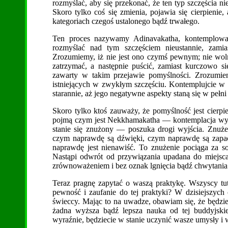
rozmyślać, aby się przekonać, że ten typ szczęścia n
Skoro tylko coś się zmienia, pojawia się cierpienie,
kategoriach czegoś ustalonego bądź trwałego.
Ten proces nazywamy Adinavakatha, kontemplowa
rozmyślać nad tym szczęściem nieustannie, zami
Zrozumiemy, iż nie jest ono czymś pewnym; nie wol
zatrzymać, a następnie puścić, zamiast kurczowo s
zawarty w takim przejawie pomyślności. Zrozumie
istniejących w zwykłym szczęściu. Kontemplujcie w t
starannie, aż jego negatywne aspekty staną się w pełn
Skoro tylko ktoś zauważy, że pomyślność jest cierpien
pojmą czym jest Nekkhamakatha — kontemplacja wyrz
stanie się znużony — poszuka drogi wyjścia. Znuże
czym naprawdę są dźwięki, czym naprawdę są zapac
naprawdę jest nienawiść. To znużenie pociąga za s
Nastąpi odwrót od przywiązania upadana do miejsc
zrównoważeniem i bez oznak lgnięcia bądź chwytania 
Teraz pragnę zapytać o waszą praktykę. Wszyscy tut
pewność i zaufanie do tej praktyki? W dzisiejszych 
świeccy. Mając to na uwadze, obawiam się, że będziec
żadna wyższa bądź lepsza nauka od tej buddyjskiej,
wyraźnie, będziecie w stanie uczynić wasze umysły i 