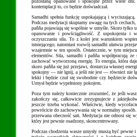
pozostaną opanowane i spokojne przez wiele dni.
kontemplacji to, co będzie doświadczał.
Samadhi spełnia funkcję uspokajającą i wyciszającą.
Podczas medytacji skupiamy uwagę na tych cechach, k
paňňa pojawiają się wspólnie w umyśle. Skoro tylko u
opanowanie i powściągliwość. Z uspokojenia i 
oczyszczaniu sila. To z kolei jest warunkiem wspi
istniejącego; natomiast rozwój samadhi ułatwia przeja
wzajemnie w ten sposób. Ostatecznie, w tym miejsc
elementów. Sila, samadhi i paňňa współpracują ze 
zachować wytworzoną energię. To energia, która daj
skoro paňňa się już przejawi, dostarcza własnej energii
spokojny — nie lgnij, a jeśli nie jest — również nie 
lekki i będzie czuł się swobodnie czy będziecie do
Umysł będzie wypełniony pokojem.
Poza tym należy koniecznie zrozumieć, że jeśli wasz
zakończy się, całkowicie zrezygnujecie z jakiejkol
jeszcze trzeba wykonać. Właściwie, kiedy wycofacie 
powrócicie do zachowywania się w normalny sposób. Je
przerwana obecność sati. Medytacja nie odnosi się w
który jest pewnie osadzony, skoncentrowany.
Podczas chodzenia wasze umysły muszą być pewne i 
trakcie wszystkich aktywności i o każdym czasie