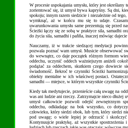
W procesie uspokajania umysłu, który jest określany 
zorientować się, iż umysł bywa kapryśny. Są dni, kie
spokoju; innym razem siedzicie i niezależnie od tego, 
wymknąć, aż w końcu mu się to udaje. Czasami 
uwarunkowania umysłu same prezentują się przed na
Ścieżki łączy się ze sobą w praktyce sila, samadhi o
do życia sila, samadhi i paňňa, inaczej mówiąc dajeci
Nauczamy, iż w trakcie siedzącej medytacji powinn
pozwala poznać wam umysł. Musicie obserwować swó
do wewnątrz, co daje początek różnym formom wied
oddechu, uczynić oddech ważniejszym aniżeli coko
podążać za oddechem, skutkiem czego dowiecie się,
świadomość. Ilekroć te czynniki Ścieżki harmonizuj
obiekty mentalne w ich właściwej postaci. Ostatec
samadhi — miejsce, w którym wszystkie czynniki Ścież
Kiedy tak medytujecie, przenieście całą uwagę na odde
was ani ludzie ani rzeczy. Zatrzymajcie nieco dłużej
umysł całkowicie pozwoli odejść zewnętrznym s
oddechu, odkładając na bok wszystko, co dotyczy
człowieku, który siedzi obok, lub tym, który siedzi ni
pod uwagę; o wiele lepiej je odrzucić i skończy
Kontynuujcie praktykę, aż wszystkie spostrzeżenia i
ludziach lub rzeczach jakie was otaczają; wówczas 