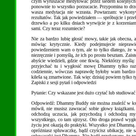
czym wyruszacie medytować przez siedem kolejnych d
ponownie to wszystko porzucacie. Przypomina to drze
wasza medytacja nie wzrasta. Powtarzam: wykony
rezultatów. Tak jak powiedziałem — spróbujcie i prz
drzewko a po kilku dniach wyrwijcie je z korzeniam
sami. Czy teraz rozumiecie?
Nie za bardzo lubię głosić mowy, takie jak obecna, a
mówiąc krytycznie. Kiedy podejmujecie nieprawi
powiedzeniem wam o tym, ale to tylko dlatego, że 
niezręcznie i pomyślą, że ich po prostu besztam. Zaist
abyście wiedzieli, gdzie one tkwią. Niektórzy myślą:
przyjechać tu i wygłosić mowę Dhammy tylko raz 
codziennie, wówczas naprawdę byłoby wam bardzo pr
kileša są zmartwione. Tak więc dzisiaj powiem tylko ty
Zapiski z sesji pytań i odpowiedzi
Pytanie: Czy wskazane jest dużo czytać lub studiować
Odpowiedź: Dhammy Buddy nie można znaleźć w książ
mówił, nie musisz zawracać sobie głowy książkami.
odchodzą uczucia, jak przychodzą i odchodzą my
wszystkiego, co tam ujrzysz. Oto droga prawd wyg
życiu jest okazją do praktyki. Wszystko jest Dhammą
opróżniasz spluwaczkę, bądź czyścisz ubikację, nie 
spluwaczki jest Dhammą. Nie bądź przekonany, że pr