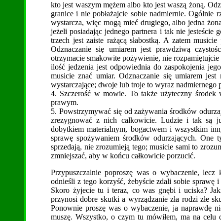
kto jest waszym mężem albo kto jest waszą żoną. Odz
granice i nie pobłażajcie sobie nadmiernie. Ogólnie 
wystarcza, więc mogą mieć drugiego, albo jedna żona 
jeżeli posiadając jednego partnera i tak nie jesteści
trzech jest zaiste rażącą słabostką. A zatem musici
Odznaczanie się umiarem jest prawdziwą czystośc
otrzymacie smakowite pożywienie, nie rozpamiętujcie 
ilość jedzenia jest odpowiednia do zaspokojenia jeg
musicie znać umiar. Odznaczanie się umiarem jest n
wystarczające; dwoje lub troje to wyraz nadmiernego p
4. Szczerość w mowie. To także użyteczny środek 
prawym.
5. Powstrzymywać się od zażywania środków odurzają
zrezygnować z nich całkowicie. Ludzie i tak są j
dobytkiem materialnym, bogactwem i wszystkim inny
sprawę spożywaniem środków odurzających. One tyl
sprzedają, nie zrozumieją tego; musicie sami to zrozu
zmniejszać, aby w końcu całkowicie porzucić.
Przypuszczalnie poproszę was o wybaczenie, lecz 
odnieśli z tego korzyść, żebyście zdali sobie sprawę 
Skoro żyjecie tu i teraz, co was gnębi i uciska? Jak
przynosi dobre skutki a wyrządzanie zła rodzi złe sku
Ponownie proszę was o wybaczenie, ja naprawdę ni
muszę. Wszystko, o czym tu mówiłem, ma na celu 