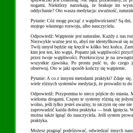
nogami. Niektórzy narzekają, że brakuje im wysta
oddychanie? Oto wasza medytacja: uważność, natural
Pytanie: Cóż mogę począć z wątpliwościami? Są dni, 
mojego własnego rozwoju, albo nauczyciela.
Odpowiedź: Wątpienie jest naturalne. Każdy z nas ro
Niezwykle ważne jest to, abyś nie identyfikował się z
Twój umysł będzie się kręcił w kółko bez końca. Zami
kim jest ten, kto wątpi. Popatrz jak wątpliwości prz
przez twoje wątpliwości. Przekroczysz je na zewnątr
wszystkie zjawiska. Po prostu puść to, do czego 
obserwuj. Oto w jaki sposób kończy się wątpienie.
Pytanie: A co z innymi metodami praktyki? Zdaje się, i
wiele różnych systemów medytacji, że prowadzi to do
Odpowiedź: Przypomina to nieco pójście do miasta. 
wieloma drogami. Często te systemy różnią się jedyn
wolno, jeśli tylko jesteś uważny, to niczym się one nie
zaprowadzić każda dobra praktyka — brak lgnięcia. W
można także lgnąć do nauczyciela. Jeśli system prow
praktyka.
Możesz pragnąć podróżować, odwiedzać innych nauczy