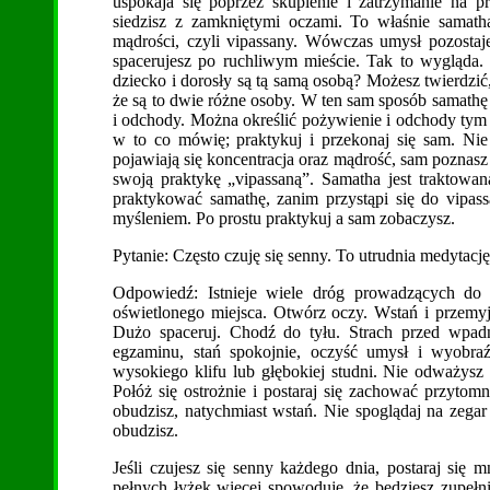
uspokaja się poprzez skupienie i zatrzymanie na p
siedzisz z zamkniętymi oczami. To właśnie samatha
mądrości, czyli vipassany. Wówczas umysł pozostaj
spacerujesz po ruchliwym mieście. Tak to wygląda.
dziecko i dorosły są tą samą osobą? Możesz twierdzić
że są to dwie różne osoby. W ten sam sposób samathę
i odchody. Można określić pożywienie i odchody tym
w to co mówię; praktykuj i przekonaj się sam. Nie
pojawiają się koncentracja oraz mądrość, sam poznas
swoją praktykę „vipassaną”. Samatha jest traktowa
praktykować samathę, zanim przystąpi się do vipas
myśleniem. Po prostu praktykuj a sam zobaczysz.
Pytanie: Często czuję się senny. To utrudnia medytację
Odpowiedź: Istnieje wiele dróg prowadzących do p
oświetlonego miejsca. Otwórz oczy. Wstań i przemyj t
Dużo spaceruj. Chodź do tyłu. Strach przed wpadn
egzaminu, stań spokojnie, oczyść umysł i wyobraź 
wysokiego klifu lub głębokiej studni. Nie odważysz s
Połóż się ostrożnie i postaraj się zachować przytom
obudzisz, natychmiast wstań. Nie spoglądaj na zegar
obudzisz.
Jeśli czujesz się senny każdego dnia, postaraj się 
pełnych łyżek więcej spowoduje, że będziesz zupełn