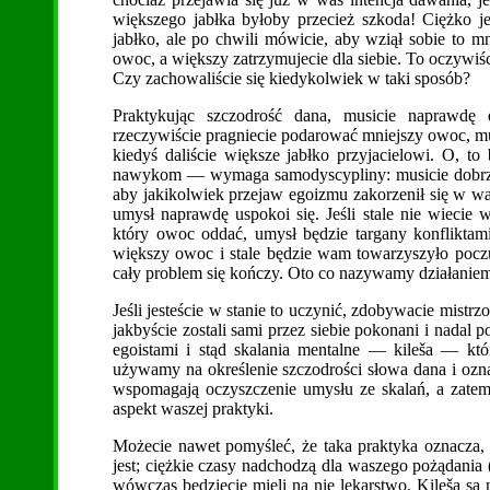
większego jabłka byłoby przecież szkoda! Ciężko jes
jabłko, ale po chwili mówicie, aby wziął sobie to m
owoc, a większy zatrzymujecie dla siebie. To oczywiśc
Czy zachowaliście się kiedykolwiek w taki sposób?
Praktykując szczodrość dana, musicie naprawdę
rzeczywiście pragniecie podarować mniejszy owoc, mu
kiedyś daliście większe jabłko przyjacielowi. O, 
nawykom — wymaga samodyscypliny: musicie dobrze 
aby jakikolwiek przejaw egoizmu zakorzenił się w 
umysł naprawdę uspokoi się. Jeśli stale nie wiecie w
który owoc oddać, umysł będzie targany konfliktam
większy owoc i stale będzie wam towarzyszyło poczu
cały problem się kończy. Oto co nazywamy działan
Jeśli jesteście w stanie to uczynić, zdobywacie mist
jakbyście zostali sami przez siebie pokonani i nadal 
egoistami i stąd skalania mentalne — kileša — któ
używamy na określenie szczodrości słowa dana i ozna
wspomagają oczyszczenie umysłu ze skalań, a zatem 
aspekt waszej praktyki.
Możecie nawet pomyśleć, że taka praktyka oznacza, i
jest; ciężkie czasy nadchodzą dla waszego pożądania (
wówczas będziecie mieli na nie lekarstwo. Kileša są n