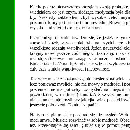
Kiedy po raz pierwszy rozpocząłem swoją praktykę,
wiedziałem co jest czym, siedząca medytacja była 
łzy. Niekiedy zakładałem zbyt wysokie cele; inny
poziomu, który jest po prostu odpowiedni. Bowiem p
wysoko, ani zbyt nisko; jest w sam raz.
Przychodząc tu zorientowałem się, że jesteście tym z
sposób i każdy z was miał tylu nauczycieli, że ki
wszelkiego rodzaju wątpliwości. Jeden nauczyciel głos
kolejny mówi jeszcze coś innego, i tak dalej, i tak da
metodę zastosować i nie znając zasadniczej substancji
istnieje taka ilość nauk, że nikt nie wie co wykorzys
cały czas istnieją wątpliwości i niepewność.
Tak więc musicie postarać się nie myśleć zbyt wiele. 
lecz ponieważ myślicie, nie ma mowy o mądrości i poz
poznanie, nie ma potrzeby rozmyślać; na miejscu my
przerodzi się w mądrość (paňňa). Ale zwyczajne mn
nieustannie snuje myśli bez jakiejkolwiek postaci i ś
jesteście pobudzeni. To nie jest paňňa.
Na tym etapie musicie postarać się nie myśleć. W 
mąci umysł. Musicie rozwinąć w sobie mądrość. Obses
łez. Przekonajcie się sami, gubiąc się w potoku pełn