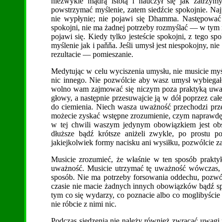
niezwykle mądrą istotą i nauczył się jak zatrzy
powstrzymać myślenie, zatem siedźcie spokojnie. Najp
nie wypłynie; nie pojawi się Dhamma. Następować bę
spokojni, nie ma żadnej potrzeby rozmyślać — w tym 
pojawi się. Kiedy tylko jesteście spokojni, z tego 
myślenie jak i paňňa. Jeśli umysł jest niespokojny, n
rezultacie — pomieszanie.
Medytując w celu wyciszenia umysłu, nie musicie myśle
nic innego. Nie pozwólcie aby wasz umysł wybiegał 
wolno wam zajmować się niczym poza praktyką uważ
głowy, a następnie przesuwajcie ją w dół poprzez ca
do ciemienia. Niech wasza uważność przechodzi prze
możecie zyskać wstępne zrozumienie, czym naprawdę je
w tej chwili waszym jedynym obowiązkiem jest o
dłuższe bądź krótsze aniżeli zwykle, po prostu p
jakiejkolwiek formy nacisku ani wysiłku, pozwólcie
Musicie zrozumieć, że właśnie w ten sposób praktyk
uważność. Musicie utrzymać tę uważność wówczas,
sposób. Nie ma potrzeby forsowania oddechu, pozwólc
czasie nie macie żadnych innych obowiązków bądź spr
tym co się wydarzy, co poznacie albo co moglibyście 
nie róbcie z nimi nic.
Podczas siedzenia nie należy również zwracać uwagi 