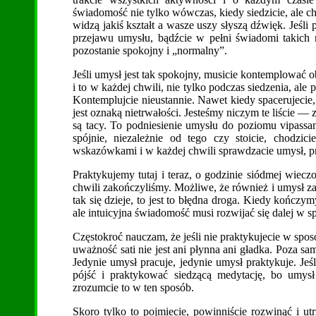
świadomość nie tylko wówczas, kiedy siedzicie, al
widzą jakiś kształt a wasze uszy słyszą dźwięk. Jeśli
przejawu umysłu, bądźcie w pełni świadomi takich
pozostanie spokojny i „normalny”.
Jeśli umysł jest tak spokojny, musicie kontemplować o
i to w każdej chwili, nie tylko podczas siedzenia, al
Kontemplujcie nieustannie. Nawet kiedy spacerujecie,
jest oznaką nietrwałości. Jesteśmy niczym te liście 
są tacy. To podniesienie umysłu do poziomu vipassan
spójnie, niezależnie od tego czy stoicie, chodzici
wskazówkami i w każdej chwili sprawdzacie umysł, p
Praktykujemy tutaj i teraz, o godzinie siódmej wiecz
chwili zakończyliśmy. Możliwe, że również i umysł zat
tak się dzieje, to jest to błędna droga. Kiedy kończ
ale intuicyjna świadomość musi rozwijać się dalej w 
Częstokroć nauczam, że jeśli nie praktykujecie w spo
uważność sati nie jest ani płynna ani gładka. Poza sa
Jedynie umysł pracuje, jedynie umysł praktykuje. Jeśl
pójść i praktykować siedzącą medytację, bo umy
zrozumcie to w ten sposób.
Skoro tylko to pojmiecie, powinniście rozwinąć i ut