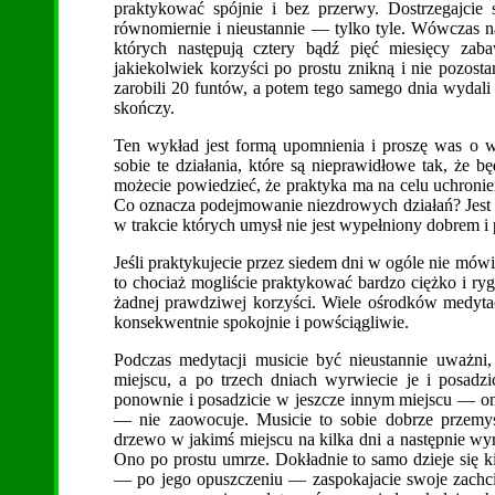
praktykować spójnie i bez przerwy. Dostrzegajcie
równomiernie i nieustannie — tylko tyle. Wówczas na
których następują cztery bądź pięć miesięcy zab
jakiekolwiek korzyści po prostu znikną i nie pozostan
zarobili 20 funtów, a potem tego samego dnia wydali
skończy.
Ten wykład jest formą upomnienia i proszę was o 
sobie te działania, które są nieprawidłowe tak, że b
możecie powiedzieć, że praktyka ma na celu uchroni
Co oznacza podejmowanie niezdrowych działań? Jest t
w trakcie których umysł nie jest wypełniony dobrem i 
Jeśli praktykujecie przez siedem dni w ogóle nie mówi
to chociaż mogliście praktykować bardzo ciężko i rygo
żadnej prawdziwej korzyści. Wiele ośrodków medytac
konsekwentnie spokojnie i powściągliwie.
Podczas medytacji musicie być nieustannie uważni,
miejscu, a po trzech dniach wyrwiecie je i posadz
ponownie i posadzicie w jeszcze innym miejscu — on
— nie zaowocuje. Musicie to sobie dobrze przemyś
drzewo w jakimś miejscu na kilka dni a następnie wyr
Ono po prostu umrze. Dokładnie to samo dzieje się k
— po jego opuszczeniu — zaspokajacie swoje zachcia