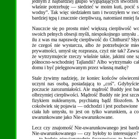
jednym z najbardziej głupio wyglądających stworzeń n
właśnie potrzebuję — siedzieć w moim kuti, pocić 
wodny”. Tak więc siedziałem tam i tworzyłem w swo
bardziej tępą i znacznie cierpliwszą, natomiast mniej f
Nauczcie się po prostu mieć większą cierpliwość 
swoich pełnych obsesji myśli, niespokojnego umysłu …
ilu z was ma naprawdę cierpliwość do Chithurst? Słys
że czegoś nie wystarcza, albo że potrzebujecie mi
prywatności, umysł się rozprasza, czyż nie tak? Zawsze
że wytrzymujecie rzeczy właśnie takie, jakimi one s
północno-wschodniej Tajlandii? Albo wytrzymało cały
domu i być pielęgnowanym przez własną matkę?
Stale żywimy nadzieję, że koniec końców oświecenie
uczyni nas osobą, posiadającą to „coś”. Gdybyści
poczucie zarozumiałości. Ale mądrość Buddy jest 
olbrzymiej cierpliwości. Mądrość Buddy nie jest szc
fizykiem nuklearnym, psychiatrą bądź filozofem.
cokolwiek się pojawia — odchodzi i jest pozbawione ja
ciała lub umysłu, to jest on tylko warunkiem, a 
uwarunkowane jako Nie-uwarunkowane.
Lecz czy znajomość Nie-uwarunkowanego jest bardzo
Nie-uwarunkowanego — czy byłoby to interesujące
— to będzie niewiarygodnie fascynujące; to będzie