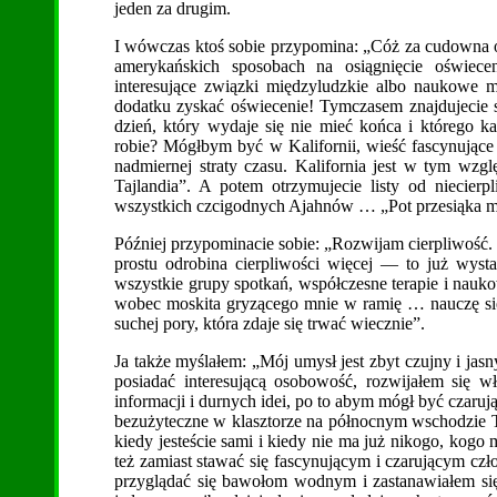
jeden za drugim.
I wówczas ktoś sobie przypomina: „Cóż za cudowna o
amerykańskich sposobach na osiągnięcie oświece
interesujące związki międzyludzkie albo naukowe m
dodatku zyskać oświecenie! Tymczasem znajdujecie s
dzień, który wydaje się nie mieć końca i którego ka
robie? Mógłbym być w Kalifornii, wieść fascynujące ż
nadmiernej straty czasu. Kalifornia jest w tym wzg
Tajlandia”. A potem otrzymujecie listy od niecier
wszystkich czcigodnych Ajahnów … „Pot przesiąka moj
Później przypominacie sobie: „Rozwijam cierpliwość. J
prostu odrobina cierpliwości więcej — to już wysta
wszystkie grupy spotkań, współczesne terapie i nauko
wobec moskita gryzącego mnie w ramię … nauczę się m
suchej pory, która zdaje się trwać wiecznie”.
Ja także myślałem: „Mój umysł jest zbyt czujny i ja
posiadać interesującą osobowość, rozwijałem się w
informacji i durnych idei, po to abym mógł być czarują
bezużyteczne w klasztorze na północnym wschodzie T
kiedy jesteście sami i kiedy nie ma już nikogo, kogo 
też zamiast stawać się fascynującym i czarującym c
przyglądać się bawołom wodnym i zastanawiałem się