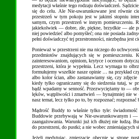
medytacji właśnie tego rodzaju doświadczeń. Sądzici
się do celu. Ale Nie-uwarunkowane jest równie ci
przestrzeń w tym pokoju jest w jakimś stopniu inte
samym, czym przestrzeń w innym pomieszczeniu. Rze
jakiekolwiek — dobre, złe, piękne, brzydkie — ale p
niej powiedzieć albo pomyśleć; ona nie posiada żadnyc
pełni doświadczyć tej przestronności, niezbędna jest c
Ponieważ w przestrzeni nie ma niczego do uchwyceni
przedmiotów znajdujących się w pomieszczeniu. K
zainteresowaniom, opiniom, krytyce i ocenom dotycz
przestrzeni, która je wypełnia. Lecz wymaga to olb
formułujemy wszelkie nasze opinie … na przykład czy
albo kolor ścian, albo zastanawiamy się, czy zdjęci
kiedy tylko ograniczamy się do siedzenia tutaj, w p
bądź wpadamy w senność. Przezwyciężamy to — obse
lęków, wątpliwości i zmartwień — bynajmniej nie w ce
nasz temat, lecz tylko po to, by rozpoznać; rozpoznać
Mądrość Buddy to właśnie tylko tyle: świadomość 
Buddowie przebywają w Nie-uwarunkowanym i — o i
zaangażowania. Warunki już ich dłużej nie łudzą. 
do przestrzeni, do pustki; a nie wobec zmieniających 
Jeżeli medytując, zmierzacie obecnie w stronę pus