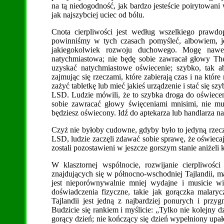
na tą niedogodność, jak bardzo jesteście poirytowani
jak najszybciej uciec od bólu.
Cnota cierpliwości jest według wszelkiego prawdop
powinniśmy w tych czasach pomyśleć, albowiem, jeśl
jakiegokolwiek rozwoju duchowego. Mogę nawet
natychmiastowa; nie będę sobie zawracał głowy Th
uzyskać natychmiastowe oświecenie; szybko, tak 
zajmując się rzeczami, które zabierają czas i na któ
zażyć tabletkę lub mieć jakieś urządzenie i stać się 
LSD. Ludzie mówili, że to szybka droga do oświeceni
sobie zawracać głowy święceniami mnisimi, nie mus
będziesz oświecony. Idź do aptekarza lub handlarza 
Czyż nie byłoby cudowne, gdyby było to jedyną rzecz
LSD, ludzie zaczęli zdawać sobie sprawę, że oświecają
zostali pozostawieni w jeszcze gorszym stanie aniżeli 
W klasztornej wspólnocie, rozwijanie cierpliwości
znajdujących się w północno-wschodniej Tajlandii, ma
jest nieporównywalnie mniej wydajne i musicie wie
doświadczenia fizyczne, takie jak gorączka malar
Tajlandii jest jedną z najbardziej ponurych i przy
Budzicie się rankiem i myślicie: „Tylko nie kolejny 
gorący dzień; nie kończący się dzień wypełniony upa