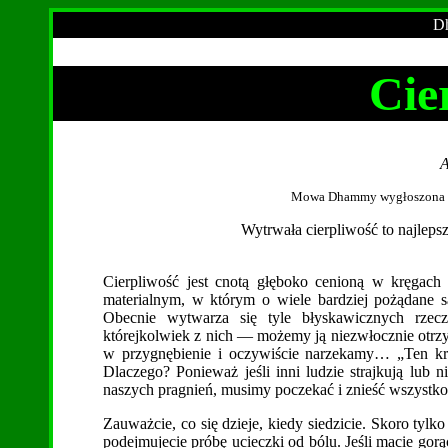
Dh
Cie
A
Mowa Dhammy wygłoszona w k
Wytrwała cierpliwość to najlep
Cierpliwość jest cnotą głęboko cenioną w kręgach 
materialnym, w którym o wiele bardziej pożądane s
Obecnie wytwarza się tyle błyskawicznych rzec
którejkolwiek z nich — możemy ją niezwłocznie otrzy
w przygnębienie i oczywiście narzekamy… „Ten kra
Dlaczego? Ponieważ jeśli inni ludzie strajkują lub
naszych pragnień, musimy poczekać i znieść wszystko 
Zauważcie, co się dzieje, kiedy siedzicie. Skoro tylko
podejmujecie próbę ucieczki od bólu. Jeśli macie gorą