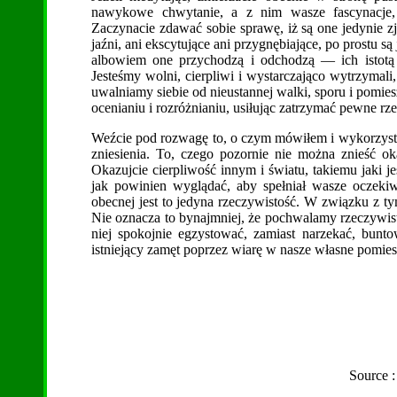
nawykowe chwytanie, a z nim wasze fascynacje, w
Zaczynacie zdawać sobie sprawę, iż są one jedynie z
jaźni, ani ekscytujące ani przygnębiające, po prostu 
albowiem one przychodzą i odchodzą — ich istotą j
Jesteśmy wolni, cierpliwi i wystarczająco wytrzymal
uwalniamy siebie od nieustannej walki, sporu i pomie
ocenianiu i rozróżnianiu, usiłując zatrzymać pewne rze
Weźcie pod rozwagę to, o czym mówiłem i wykorzystajc
zniesienia. To, czego pozornie nie można znieść oka
Okazujcie cierpliwość innym i światu, takiemu jaki je
jak powinien wyglądać, aby spełniał wasze oczekiwan
obecnej jest to jedyna rzeczywistość. W związku z ty
Nie oznacza to bynajmniej, że pochwalamy rzeczywisto
niej spokojnie egzystować, zamiast narzekać, bunt
istniejący zamęt poprzez wiarę w nasze własne pomies
Source 