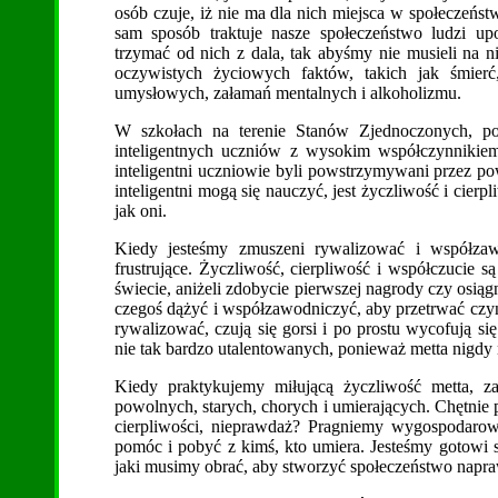
osób czuje, iż nie ma dla nich miejsca w społeczeństw
sam sposób traktuje nasze społeczeństwo ludzi up
trzymać od nich z dala, tak abyśmy nie musieli na n
oczywistych życiowych faktów, takich jak śmierć
umysłowych, załamań mentalnych i alkoholizmu.
W szkołach na terenie Stanów Zjednoczonych, po
inteligentnych uczniów z wysokim współczynnikie
inteligentni uczniowie byli powstrzymywani przez po
inteligentni mogą się nauczyć, jest życzliwość i cierp
jak oni.
Kiedy jesteśmy zmuszeni rywalizować i współzaw
frustrujące. Życzliwość, cierpliwość i współczucie
świecie, aniżeli zdobycie pierwszej nagrody czy osią
czegoś dążyć i współzawodniczyć, aby przetrwać czyni 
rywalizować, czują się gorsi i po prostu wycofują się
nie tak bardzo utalentowanych, ponieważ metta nigdy 
Kiedy praktykujemy miłującą życzliwość metta, 
powolnych, starych, chorych i umierających. Chętnie
cierpliwości, nieprawdaż? Pragniemy wygospodarow
pomóc i pobyć z kimś, kto umiera. Jesteśmy gotowi
jaki musimy obrać, aby stworzyć społeczeństwo napra