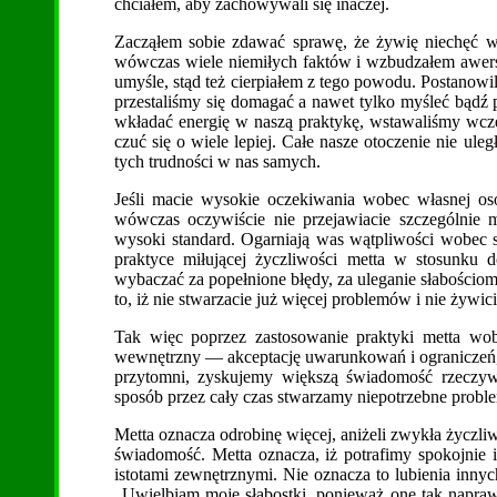
chciałem, aby zachowywali się inaczej.
Zacząłem sobie zdawać sprawę, że żywię niechęć wo
wówczas wiele niemiłych faktów i wzbudzałem awer
umyśle, stąd też cierpiałem z tego powodu. Postanowil
przestaliśmy się domagać a nawet tylko myśleć bądź 
wkładać energię w naszą praktykę, wstawaliśmy wcz
czuć się o wiele lepiej. Całe nasze otoczenie nie ul
tych trudności w nas samych.
Jeśli macie wysokie oczekiwania wobec własnej oso
wówczas oczywiście nie przejawiacie szczególnie m
wysoki standard. Ogarniają was wątpliwości wobec s
praktyce miłującej życzliwości metta w stosunku
wybaczać za popełnione błędy, za uleganie słabościom.
to, iż nie stwarzacie już więcej problemów i nie żywi
Tak więc poprzez zastosowanie praktyki metta wo
wewnętrzny — akceptację uwarunkowań i ograniczeń, ja
przytomni, zyskujemy większą świadomość rzeczywi
sposób przez cały czas stwarzamy niepotrzebne prob
Metta oznacza odrobinę więcej, aniżeli zwykła życzl
świadomość. Metta oznacza, iż potrafimy spokojnie i
istotami zewnętrznymi. Nie oznacza to lubienia innyc
„Uwielbiam moje słabostki, ponieważ one tak napra