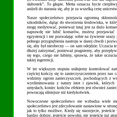
słabostek”. To głupie. Metta oznacza bycie cierpl
aniżeli do starania się, aby je za wszelką cenę unicestw
Nasze społeczeństwo przejawia ogromną skłonnoś
szkodników, dążąc do stworzenia środowiska, w któr
mogę medytować, ponieważ tutaj jest za dużo komar
naprawdę nie lubić komarów, możesz przejawiać 
egzystencji i nie pozwalając sobie na żywienie uraz
pełnego przygnębienia nastroju w danej chwili i pozw
się, aby był nieobecny — on sam odejdzie. Uczucia teg
dłużej zatrzymać, ponieważ pragniemy, aby przepływ
się tego, czego nie lubimy, sprawia, że takie uczuci
takiej ingerencji.
W im większym stopniu usiłujemy kontrolować natu
częściej kończy się to zanieczyszczeniem przez nas c
widzimy ogrom zanieczyszczeń, pochodzących z wsz
wyeliminowania z natury istot i zjawisk, któryc
umysłach, koniec końców efektem jest również zani
powracają silniejsze niż kiedykolwiek.
Nowoczesne społeczeństwo nie wzbudza wiele met
społeczeństwo jest zdecydowanie nastawione w stronę 
jak to tylko możliwe. Kiedy się starzejecie, jesteści
bardzo dobrze, jesteście powolni, nie jesteście już atr