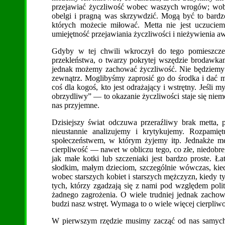
przejawiać życzliwość wobec waszych wrogów; wobec 
obelgi i pragną was skrzywdzić. Mogą być to bardzo 
których możecie miłować. Metta nie jest uczuci
umiejętność przejawiania życzliwości i nieżywienia aw
Gdyby w tej chwili wkroczył do tego pomieszczen
przekleństwa, o twarzy pokrytej wszędzie brodawk
jednak możemy zachować życzliwość. Nie będziemy m
zewnątrz. Moglibyśmy zaprosić go do środka i dać 
coś dla kogoś, kto jest odrażający i wstrętny. Jeśli 
obrzydliwy” — to okazanie życzliwości staje się niem
nas przyjemne.
Dzisiejszy świat odczuwa przeraźliwy brak metta, 
nieustannie analizujemy i krytykujemy. Rozpami
społeczeństwem, w którym żyjemy itp. Jednakże met
cierpliwość — nawet w obliczu tego, co złe, niedobre
jak małe kotki lub szczeniaki jest bardzo proste. 
słodkim, małym dzieciom, szczególnie wówczas, kied
wobec starszych kobiet i starszych mężczyzn, kiedy
tych, którzy zgadzają się z nami pod względem polit
żadnego zagrożenia. O wiele trudniej jednak zachow
budzi nasz wstręt. Wymaga to o wiele więcej cierpliwo
W pierwszym rzędzie musimy zacząć od nas samych.