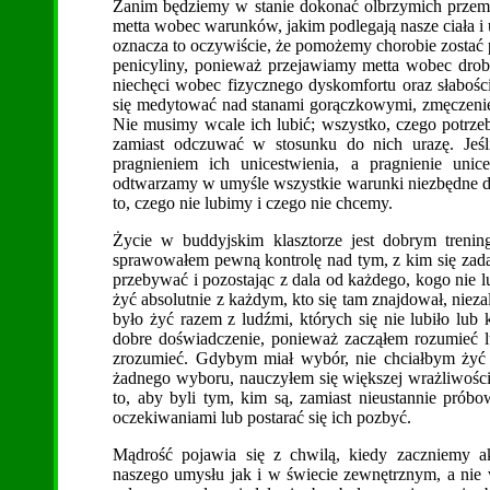
Zanim będziemy w stanie dokonać olbrzymich przemi
metta wobec warunków, jakim podlegają nasze ciała i 
oznacza to oczywiście, że pomożemy chorobie zostać p
penicyliny, ponieważ przejawiamy metta wobec drobn
niechęci wobec fizycznego dyskomfortu oraz słabośc
się medytować nad stanami gorączkowymi, zmęczenie
Nie musimy wcale ich lubić; wszystko, czego potrzeb
zamiast odczuwać w stosunku do nich urazę. Jeś
pragnieniem ich unicestwienia, a pragnienie unic
odtwarzamy w umyśle wszystkie warunki niezbędne d
to, czego nie lubimy i czego nie chcemy.
Życie w buddyjskim klasztorze jest dobrym treni
sprawowałem pewną kontrolę nad tym, z kim się zadaw
przebywać i pozostając z dala od każdego, kogo nie 
żyć absolutnie z każdym, kto się tam znajdował, nieza
było żyć razem z ludźmi, których się nie lubiło lub 
dobre doświadczenie, ponieważ zacząłem rozumieć lu
zrozumieć. Gdybym miał wybór, nie chciałbym żyć z
żadnego wyboru, nauczyłem się większej wrażliwości
to, aby byli tym, kim są, zamiast nieustannie pró
oczekiwaniami lub postarać się ich pozbyć.
Mądrość pojawia się z chwilą, kiedy zaczniemy 
naszego umysłu jak i w świecie zewnętrznym, a nie