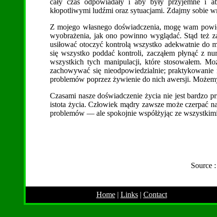
cały czas odpowiadały i aby były przyjemne i ab
kłopotliwymi ludźmi oraz sytuacjami. Zdajmy sobie wr
Z mojego własnego doświadczenia, mogę wam powiedz
wyobrażenia, jak ono powinno wyglądać. Stąd też zac
usiłować otoczyć kontrolą wszystko adekwatnie do mo
się wszystko poddać kontroli, zacząłem płynąć z nur
wszystkich tych manipulacji, które stosowałem. M
zachowywać się nieodpowiedzialnie; praktykowanie 
problemów poprzez żywienie do nich awersji. Możemy 
Czasami nasze doświadczenie życia nie jest bardzo prz
istota życia. Człowiek mądry zawsze może czerpać nau
problemów — ale spokojnie współżyjąc ze wszystkim
Source 
Home
|
Links
|
Contact