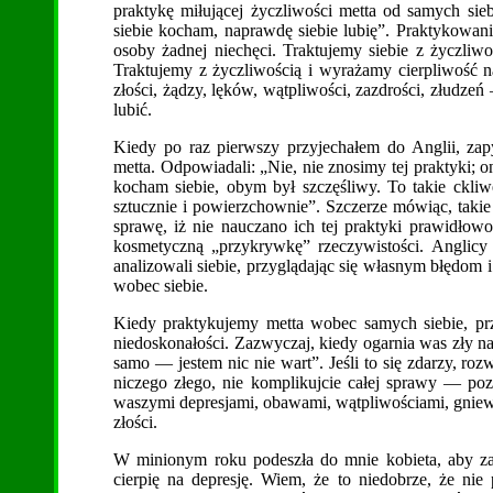
praktykę miłującej życzliwości metta od samych si
siebie kocham, naprawdę siebie lubię”. Praktykowan
osoby żadnej niechęci. Traktujemy siebie z życzliw
Traktujemy z życzliwością i wyrażamy cierpliwość 
złości, żądzy, lęków, wątpliwości, zazdrości, złud
lubić.
Kiedy po raz pierwszy przyjechałem do Anglii, zap
metta. Odpowiadali: „Nie, nie znosimy tej praktyki; o
kocham siebie, obym był szczęśliwy. To takie ckli
sztucznie i powierzchownie”. Szczerze mówiąc, takie
sprawę, iż nie nauczano ich tej praktyki prawidłowo,
kosmetyczną „przykrywkę” rzeczywistości. Anglicy ni
analizowali siebie, przyglądając się własnym błędom i
wobec siebie.
Kiedy praktykujemy metta wobec samych siebie, prz
niedoskonałości. Zazwyczaj, kiedy ogarnia was zły n
samo — jestem nic nie wart”. Jeśli to się zdarzy, roz
niczego złego, nie komplikujcie całej sprawy — poz
waszymi depresjami, obawami, wątpliwościami, gniew
złości.
W minionym roku podeszła do mnie kobieta, aby zap
cierpię na depresję. Wiem, że to niedobrze, że ni