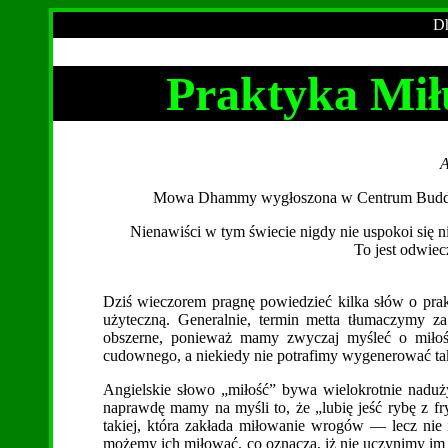
Dh
Praktyka Miłu
A
Mowa Dhammy wygłoszona w Centrum Buddyjsk
Nienawiści w tym świecie nigdy nie uspokoi się ni
To jest odwie
Dziś wieczorem pragnę powiedzieć kilka słów o pra
użyteczną. Generalnie, termin metta tłumaczymy 
obszerne, ponieważ mamy zwyczaj myśleć o miłości
cudownego, a niekiedy nie potrafimy wygenerować tak
Angielskie słowo „miłość” bywa wielokrotnie nadu
naprawdę mamy na myśli to, że „lubię jeść rybę z fr
takiej, która zakłada miłowanie wrogów — lecz nie i
możemy ich miłować, co oznacza, iż nie uczynimy im