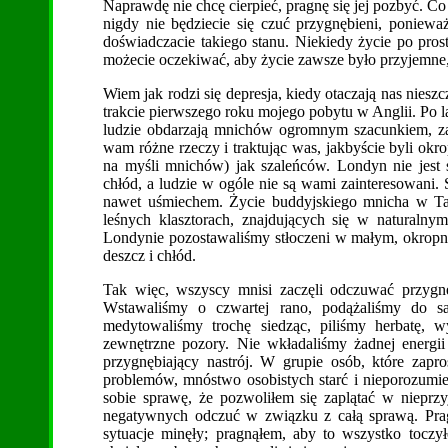
Naprawdę nie chcę cierpieć, pragnę się jej pozbyć. Co
nigdy nie będziecie się czuć przygnębieni, poniewa
doświadczacie takiego stanu. Niekiedy życie po pros
możecie oczekiwać, aby życie zawsze było przyjemne,
Wiem jak rodzi się depresja, kiedy otaczają nas niesz
trakcie pierwszego roku mojego pobytu w Anglii. Po la
ludzie obdarzają mnichów ogromnym szacunkiem, za
wam różne rzeczy i traktując was, jakbyście byli okr
na myśli mnichów) jak szaleńców. Londyn nie jest 
chłód, a ludzie w ogóle nie są wami zainteresowani.
nawet uśmiechem. Życie buddyjskiego mnicha w Tajl
leśnych klasztorach, znajdujących się w naturalny
Londynie pozostawaliśmy stłoczeni w małym, okrop
deszcz i chłód.
Tak więc, wszyscy mnisi zaczęli odczuwać przygnę
Wstawaliśmy o czwartej rano, podążaliśmy do sa
medytowaliśmy trochę siedząc, piliśmy herbatę,
zewnętrzne pozory. Nie wkładaliśmy żadnej energi
przygnębiający nastrój. W grupie osób, które zapro
problemów, mnóstwo osobistych starć i nieporozumi
sobie sprawę, że pozwoliłem się zaplątać w nieprz
negatywnych odczuć w związku z całą sprawą. Prag
sytuacje minęły; pragnąłem, aby to wszystko toczył