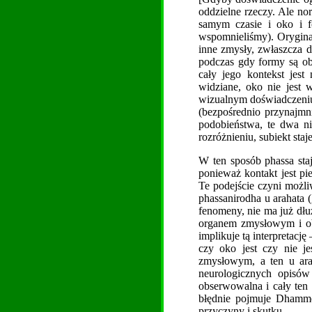
oddzielne rzeczy. Ale no
samym czasie i oko i f
wspomnieliśmy). Oryginal
inne zmysły, zwłaszcza d
podczas gdy formy są ob
cały jego kontekst jes
widziane, oko nie jest 
wizualnym doświadczeniu,
(bezpośrednio przynajmni
podobieństwa, te dwa ni
rozróżnieniu, subiekt sta
W ten sposób phassa sta
ponieważ kontakt jest p
Te podejście czyni możl
phassanirodha u arahata 
fenomeny, nie ma już dłu
organem zmysłowym i ob
implikuje tą interpretacj
czy oko jest czy nie je
zmysłowym, a ten u arah
neurologicznych opisów
obserwowalna i cały ten
błędnie pojmuje Dhammę 
przyczyny i skutku.