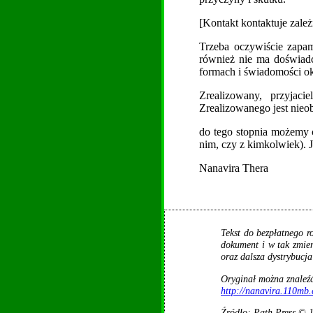
[Kontakt kontaktuje zale
Trzeba oczywiście zapami
również nie ma doświadc
formach i świadomości o
Zrealizowany, przyjaci
Zrealizowanego jest nieo
do tego stopnia możemy c
nim, czy z kimkolwiek). Je
Nanavira Thera
Tekst do bezpłatnego r
dokument i w tak zmie
oraz dalsza dystrybucj
Oryginał można znaleźć 
http://nanavira.110mb
Źródło: Path Press © 