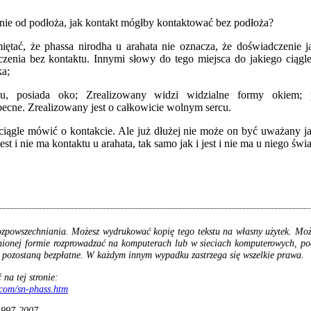
żnie od podłoża, jak kontakt mógłby kontaktować bez podłoża?
ętać, że phassa nirodha u arahata nie oznacza, że doświadczenie j
zenia bez kontaktu. Innymi słowy do tego miejsca do jakiego cią
ka;
elu, posiada oko; Zrealizowany widzi widzialne formy okiem; p
becne. Zrealizowany jest o całkowicie wolnym sercu.
iągle mówić o kontakcie. Ale już dłużej nie może on być uważany j
st i nie ma kontaktu u arahata, tak samo jak i jest i nie ma u niego św
ozpowszechniania. Możesz wydrukować kopię tego tekstu na własny użytek. Mo
nionej formie rozprowadzać na komputerach lub w sieciach komputerowych, po
a pozostaną bezpłatne. W każdym innym wypadku zastrzega się wszelkie prawa.
na tej stronie:
.com/sn-phass.htm
1997-2007