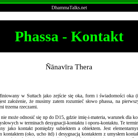
DhammaTalks.net
Phassa - Kontakt
Ñānavīra
Thera
efiniowany w Suttach jako zejście się oka, form i świadomości oka (i
est założenie, że musimy zatem rozumieć słowo phassa, na pierwsz
mi trzema rzeczami.
u nie może odnosić się np do D15, gdzie imię-i-materia, warunek dla k
ysłowych w terminach desygnacji-kontaktu i oporu-kontaktu. Te termin
iany jako kontakt pomiędzy subiektem a obiektem. Jest elementarn
 kontaktem (oko, ucho itd) i desygnacją kontaktem z umysłem konta