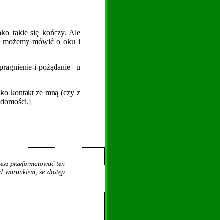
ako takie się kończy. Ale
gle możemy mówić o oku i
ragnienie-i-pożądanie u
ako kontakt ze mną (czy z
iadomości.]
żesz przeformatować ten
d warunkiem, że dostęp