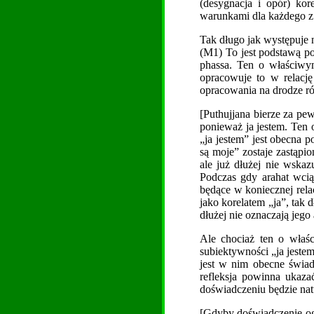
(desygnacja i opór) kor
warunkami dla każdego z 
Tak długo jak występuje 
(M1) To jest podstawą po
phassa. Ten o właściwym
opracowuje to w relację 
opracowania na drodze r
[Puthujjana bierze za pew
ponieważ ja jestem. Ten 
„ja jestem” jest obecna p
są moje” zostaje zastąpio
ale już dłużej nie wskaz
Podczas gdy arahat wcią
będące w koniecznej rela
jako korelatem „ja”, tak 
dłużej nie oznaczają jego
Ale chociaż ten o właśc
subiektywności „ja jeste
jest w nim obecne świad
refleksja powinna ukaz
doświadczeniu będzie natu
[Gdyby doświadczenie ogr