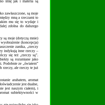
no imię jak i materia są
ako zawłaszczone, są moje
omiędzy mną a rzeczami to
jakim mu się to wydaje i
 dalej zdolna do dalszego
czy są moje (dotyczą mnie)
e wyobrażenie (koncepcja)
łaszczenie zanika, „rzeczy
czy indykują inne rzeczy –
ńczy się też „rzeczy są”.
biekty są rozumiane jako
mi. Podobnie ze „światem”
 rzeczy, ale rzeczy te już
ostanie arahatem, aromat
oświadczenie jest dualne,
e jest naszym ciałem), i
aromat subiektywności w
; nie pojawiłyby się jako