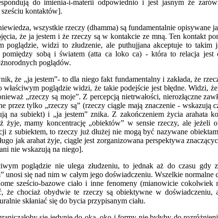
espondują do imienia-i-materii odpowiednio i jest jasnym że zarów
sześciu kontaktów].
niewiedza, wszystkie rzeczy (dhamma) są fundamentalnie opisywane j
jęcia, że ja jestem i że rzeczy są w kontakcie ze mną. Ten kontakt p
 poglądzie, widzi to złudzenie, ale puthujjana akceptuje to takim 
pomiędzy sobą i światem (atta ca loko ca) - która to relacja jest
óżnorodnych poglądów.
nik, że „ja jestem”- to dla niego fakt fundamentalny i zakłada, że rze
o właściwym poglądzie widzi, że takie podejście jest błędne. Widzi, ż
onieważ „rzeczy są moje”. Z percepcją nietrwałości, nierozłączne zaw
ne przez tylko „rzeczy są” (rzeczy ciągle mają znaczenie - wskazują 
ują na subiekt) i „ja jestem” znika. Z zakończeniem życia arahata ko
ż żyje, mamy koncentrację „obiektów” w sensie rzeczy, ale jeżeli o
cji z subiektem, to rzeczy już dłużej nie mogą być nazywane obiekta
długo jak arahat żyje, ciągle jest zorganizowana perspektywa znaczących
 ani nie wskazują na niego].
iwym poglądzie nie ulega złudzeniu, to jednak aż do czasu gdy z
m” unosi się nad nim w całym jego doświadczeniu. Wszelkie normalne d
ome sześcio-bazowe ciało i inne fenomeny (mianowicie cokolwiek ni
ać, że chociaż obydwie te rzeczy są obiektywne w doświadczeniu, 
ralnie skłaniać się do bycia przypisanym ciału.
aniczałoby się jedynie do oka, oko i formy nie byłyby do rozróżnienia