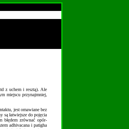
td z uchem i resztą). Ale
ym miejscu przynajmniej,
ontaktu, jest omawiane bez
y są łatwiejsze do pojęcia
ym błędem zrównać opór-
ktem adhivacana i patigha