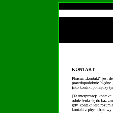
KONTAKT
Phassa, „kontakt” jest d
prawdopodobnie błędne j
jako kontakt pomiędzy ty
[Ta interpretacja kontakt
odniesienia się do baz zm
gdy kontakt jest rozum
kontakt z pięcio-bazowym