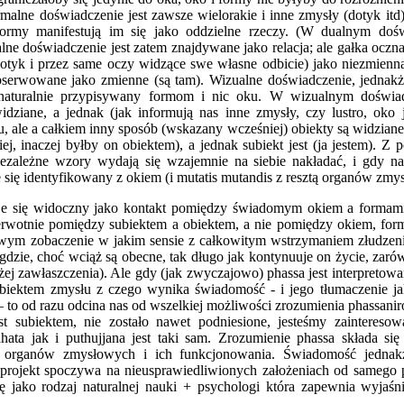
rmalne doświadczenie jest zawsze wielorakie i inne zmysły (dotyk i
ormy manifestują im się jako oddzielne rzeczy. (W dualnym doś
ne doświadczenie jest zatem znajdywane jako relacja; ale gałka oczn
otyk i przez same oczy widzące swe własne odbicie) jako niezmienna (
serwowane jako zmienne (są tam). Wizualne doświadczenie, jednakże
t naturalnie przypisywany formom i nic oku. W wizualnym doświa
widziane, a jednak (jak informują nas inne zmysły, czy lustro, oko
 ale a całkiem inny sposób (wskazany wcześniej) obiekty są widziane, 
ej, inaczej byłby on obiektem), a jednak subiekt jest (ja jestem). Z 
ezależne wzory wydają się wzajemnie na siebie nakładać, i gdy na
je się identyfikowany z okiem (i mutatis mutandis z resztą organów zmy
je się widoczny jako kontakt pomiędzy świadomym okiem a formami 
ierwotnie pomiędzy subiektem a obiektem, a nie pomiędzy okiem, for
iwym zobaczenie w jakim sensie z całkowitym wstrzymaniem złudzenia
(gdzie, choć wciąż są obecne, tak długo jak kontynuuje on życie, zaró
żej zawłaszczenia). Ale gdy (jak zwyczajowo) phassa jest interpretow
iektem zmysłu z czego wynika świadomość - i jego tłumaczenie ja
ę – to od razu odcina nas od wszelkiej możliwości zrozumienia phassanir
st subiektem, nie zostało nawet podniesione, jesteśmy zainteres
ata jak i puthujjana jest taki sam. Zrozumienie phassa składa się 
 organów zmysłowych i ich funkcjonowania. Świadomość jednakże 
 projekt spoczywa na nieusprawiedliwionych założeniach od samego p
jako rodzaj naturalnej nauki + psychologi która zapewnia wyjaśn