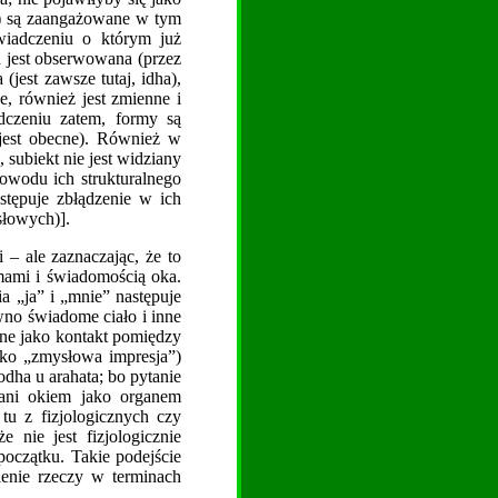
td) są zaangażowane w tym
wiadczeniu o którym już
a jest obserwowana (przez
jest zawsze tutaj, idha),
, również jest zmienne i
dczeniu zatem, formy są
 jest obecne). Również w
subiekt nie jest widziany
powodu ich strukturalnego
stępuje zbłądzenie w ich
słowych)].
– ale zaznaczając, że to
mami i świadomością oka.
 „ja” i „mnie” następuje
wno świadome ciało i inne
ane jako kontakt pomiędzy
ko „zmysłowa impresja”)
odha u arahata; bo pytanie
owani okiem jako organem
tu z fizjologicznych czy
nie jest fizjologicznie
oczątku. Takie podejście
ienie rzeczy w terminach