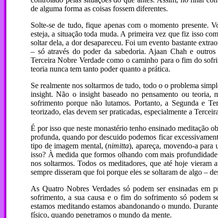
de alguma forma as coisas fossem diferentes.
Solte-se de tudo, fique apenas com o momento presente. Voc
esteja, a situação toda muda. A primeira vez que fiz isso 
soltar dela, a dor desapareceu. Foi um evento bastante extra
– só através do poder da sabedoria. Ajaan Chah e outro
Terceira Nobre Verdade como o caminho para o fim do sofrime
teoria nunca tem tanto poder quanto a prática.
Se realmente nos soltarmos de tudo, todo o o problema simp
insight. Não o insight baseado no pensamento ou teoria,
sofrimento porque não lutamos. Portanto, a Segunda e Ter
teorizado, elas devem ser praticadas, especialmente a Terceir
É por isso que neste monastério tenho ensinado meditação ob
profunda, quando por descuido podemos ficar excessivament
tipo de imagem mental, (
nimitta
), apareça, movendo-a para 
isso? À medida que formos olhando com mais profundidade p
nos soltarmos. Todos os meditadores, que até hoje vieram 
sempre disseram que foi porque eles se soltaram de algo – des
As Quatro Nobres Verdades só podem ser ensinadas em pro
sofrimento, a sua causa e o fim do sofrimento só podem se
estamos meditando estamos abandonando o mundo. Durante a
físico, quando penetramos o mundo da mente.