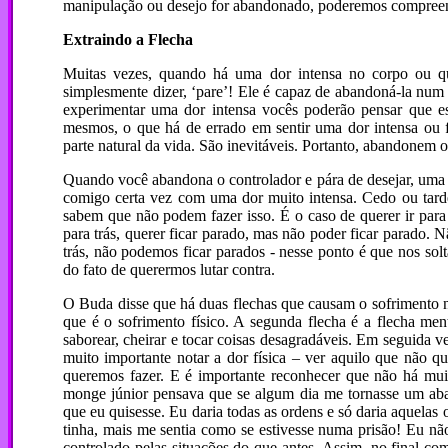
manipulação ou desejo for abandonado, poderemos compreend
Extraindo a Flecha
Muitas vezes, quando há uma dor intensa no corpo ou q
simplesmente dizer, ‘pare’! Ele é capaz de abandoná-la num in
experimentar uma dor intensa vocês poderão pensar que e
mesmos, o que há de errado em sentir uma dor intensa ou f
parte natural da vida. São inevitáveis. Portanto, abandonem o
Quando você abandona o controlador e pára de desejar, uma c
comigo certa vez com uma dor muito intensa. Cedo ou tarde
sabem que não podem fazer isso. É o caso de querer ir para d
para trás, querer ficar parado, mas não poder ficar parado.
trás, não podemos ficar parados - nesse ponto é que nos so
do fato de querermos lutar contra.
O Buda disse que há duas flechas que causam o sofrimento
que é o sofrimento físico. A segunda flecha é a flecha ment
saborear, cheirar e tocar coisas desagradáveis. Em seguida 
muito importante notar a dor física – ver aquilo que não q
queremos fazer. E é importante reconhecer que não há mui
monge júnior pensava que se algum dia me tornasse um abad
que eu quisesse. Eu daria todas as ordens e só daria aquelas
tinha, mais me sentia como se estivesse numa prisão! Eu não
controlado pelas situações do que antes. Assim, no final com