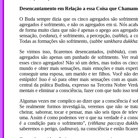
Desencantamento em Relação a essa Coisa que Chamamo
O Buda sempre dizia que os cinco agregados são sofrimen
agregados é sofrimento, e não os agregados em si. Nós acab
de forma muito clara que não é apenas o apego aos agregados
sensação, (
vedana
), é sofrimento, a percepção, (
sañña
), a c
Todas as formações são sofrimento, (
sabbe sankhara dukkha
Se virmos isso, ficaremos desencantados, (
nibbida
), com
agregados são apenas um punhado de sofrimento. Ver realmen
esses cinco agregados! Não só um deles, mas todos os cinc
mundo e obter mais sensações, mais emoções e mais experiê
conseguir uma esposa, um marido e ter filhos. Você não des
estúpido! Isso é só para obter mais sensações com as quais
central da prática Budista, expresso na Terceira Nobre Verd
mentais e eliminar a consciência, fazer com que tudo isso te
Algumas vezes me complico ao dizer que a consciência é sof
Se realmente formos investigá-la, veremos que não se trata 
cheirar, saborear, tocar e pensar, mas são seis tipos de t
uma. Assim é como podemos ver o que na verdade é a consci
é a condição para o sofrimento”, (
viññana paccaya dukkh
saberemos o perigo, (
adinava
), na consciência e então ficar