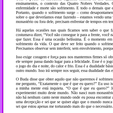
ensinamentos, o contexto das Quatro Nobres Verdades. 
enfermidade e morte são sofrimento. E todo o demais que 
Portanto, quando o sofrimento surge – como desapontamen
sobre o que deveríamos estar fazendo – estamos vendo uma 
monastério ou fora dele, precisam enfrentar de tempos em te
Há aquelas ocasiões nas quais ficamos sem saber o que 
costumava dizer, “Você não consegue ir para a frente, você 
que fazer. Essa é uma ocasião belíssima. É o momento em
sofrimento da vida. O que deve ser feito quando o sofriment
Precisamos observar sem interferir, sem envolvimento, porq
Isso exige coragem e força para nos mantermos firmes só ob
ele sempre passa dando lugar para a felicidade. Esse é o jo
o jogo do dia e noite, do calor e frio. Essa é a dualidade b
outro mundo. Isso irá sempre nos seguir, essa dualidade das e
O Buda disse que obter aquilo que não queremos é sofrimen
me pergunto, “Exatamente o que é que eu quero?” Eu uso i
a minha mente está inquieta. “O que é que eu quero?” Já
experimentei muito deste mundo. Não nasci num monastério 
não há nenhum canto neste mundo onde eu possa encontrar a 
uma decepcção e sei que se quiser algo que o mundo nunca 
sei que estou apenas me torturando mais do que o necessário.