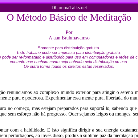
DhammaTalks.net
O Método Básico de Meditação
Por
Ajaan Brahmavamso
Somente para distribuição gratuita.
Este trabalho pode ser impresso para distribuição gratuita.
o pode ser re-formatado e distribuído para uso em computadores e redes de
contanto que nenhum custo seja cobrado pela distribuição ou uso.
De outra forma todos os direitos estão reservados.
ção renunciamos ao complexo mundo exterior para atingir o sereno mu
 mente pura e poderosa. Experimentar essa mente pura, libertada do mu
 duro no começo, mas estejam preparados para suportá-lo, sabendo que
za que sem esforço não há progresso. Quer sejamos leigos ou monges, 
ar com a habilidade. E isto significa dirigir a sua energia exatamente
nem perturbações, ao invés disso, produz a sublime paz da meditação p