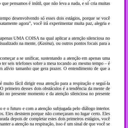
o que pensamos é inútil, que não leva a nada, e só cria muitas
 tempo desenvolvendo só esses dois estágios, porque se você
xatamente agora”, você irá experimentar muita paz, alegria e
he apenas UMA COISA na qual aplicar a atenção silenciosa no
visualizado na mente, (
Kasina
), ou outros pontos focais para a
 começar a se unificar, sustentando a atenção em apenas uma
o ter seis telefones sobre a mesa tocando ao mesmo tempo – é
um alívio tamanho que gera prazer. O entendimento de que a
uito fácil dirigir essa atenção para a respiração e seguí-la
O primeiro desses dois obstáculos é a tendência da mente de
nção no presente momento e da atenção silenciosa no presente
e o futuro e com a atenção subjugada pelo diálogo interior.
os. Eles desistem porque não começaram no lugar certo. Eles
arada depois de completar estes dois primeiros estágios, você
manter a atenção na respiração, isso é um sinal de que você se