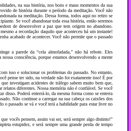
bilidades, na sua história, nos bons e maus momentos da sua
rovido de história durante o período da meditação. Você não
ndonada na meditação. Dessa forma, todos aqui no retiro se
ipiante. Se você abandonar toda essa história, então seremos
impedem de desenvolver a paz que tem origem no abandono.
ro, mesmo a recordação daquilo que aconteceu há um instante!
tenha acabado de acontecer. Você não permite que o passado
inge a parede da “cela almofadada,” não há rebote. Eles
 nossa consciência, porque estamos desenvolvendo a mente
om isso e solucionar os problemas do passado. No entanto,
cê pense ter sido, na verdade não foi exatamente isso! É por
 que investigam acidentes de tráfego sabem muito bem que,
ar relatos diferentes. Nossa memória não é confiável. Se você
tar disso. Poderá enterrá-lo, da mesma forma como se enterra
ssado. Não continue a carregar na sua cabeça os caixões dos
o passado se vá e você terá a habilidade para estar livre no
 que vocês pensem, assim vai ser, será sempre algo distinto!”
ompleta estupidez, e será sempre uma grande perda de tempo