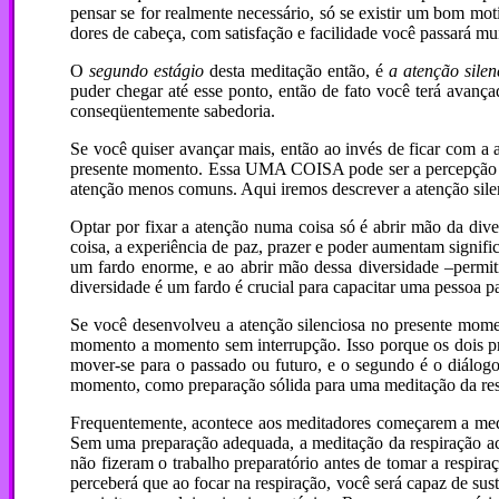
pensar se for realmente necessário, só se existir um bom moti
dores de cabeça, com satisfação e facilidade você passará mui
O
segundo estágio
desta meditação então, é
a atenção sile
puder chegar até esse ponto, então de fato você terá avança
conseqüentemente sabedoria.
Se você quiser avançar mais, então ao invés de ficar com a
presente momento. Essa UMA COISA pode ser a percepção da
atenção menos comuns. Aqui iremos descrever a atenção sile
Optar por fixar a atenção numa coisa só é abrir mão da div
coisa, a experiência de paz, prazer e poder aumentam signif
um fardo enorme, e ao abrir mão dessa diversidade –permit
diversidade é um fardo é crucial para capacitar uma pessoa pa
Se você desenvolveu a atenção silenciosa no presente moment
momento a momento sem interrupção. Isso porque os dois pri
mover-se para o passado ou futuro, e o segundo é o diálogo 
momento, como preparação sólida para uma meditação da res
Frequentemente, acontece aos meditadores começarem a medit
Sem uma preparação adequada, a meditação da respiração aca
não fizeram o trabalho preparatório antes de tomar a respira
perceberá que ao focar na respiração, você será capaz de sust