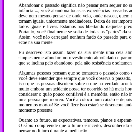
Abandonar o passado significa não pensar nem sequer no seu
infância ..., você abandona todas as experiências passadas
deve nem mesmo pensar de onde veio, onde nasceu, quem são
tornam iguais, unicamente meditadores. Deixa de ser importa
todos iguais e livres. Estamos nos libertando daquelas 
Portanto, você finalmente se solta de todas as “partes” da 
Assim, você não carregará nenhum fardo do passado para o 
ecoe na sua mente.
Eu descrevo isto assim: fazer da sua mente uma cela alm
simplesmente afundam no revestimento almofadado e param
que se inclina pelo abandono, pela não resistência e soltamen
Algumas pessoas pensam que se tomarem o passado como obj
você deve entender que sempre que você observa o passado, i
isso que as pessoas discutem sobre o que na verdade acon
muito embora um acidente possa ter ocorrido só há meia hora,
considerar o quão pouco confiável é a memória, então não ir
uma pessoa que morreu. Você a coloca num caixão e depois a
momentos mortos! Se você fizer isso estará se desencorajand
momento presente.
Quanto ao futuro, as expectativas, temores, planos e esperan
O sábio compreende que o futuro é incerto, desconhecido e
pensar no futuro durante a meditação.