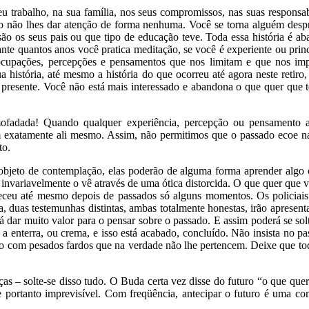
 trabalho, na sua família, nos seus compromissos, nas suas responsa
 ao não lhes dar atenção de forma nenhuma. Você se torna alguém desp
 os seus pais ou que tipo de educação teve. Toda essa história é aba
nte quantos anos você pratica meditação, se você é experiente ou princ
preocupações, percepções e pensamentos que nos limitam e que nos 
sua história, até mesmo a história do que ocorreu até agora neste reti
presente. Você não está mais interessado e abandona o que quer que 
ofadada! Quando qualquer experiência, percepção ou pensamento at
 exatamente ali mesmo. Assim, não permitimos que o passado ecoe na
to.
eto de contemplação, elas poderão de alguma forma aprender algo c
nvariavelmente o vê através de uma ótica distorcida. O que quer que vo
teceu até mesmo depois de passados só alguns momentos. Os policiais
 duas testemunhas distintas, ambas totalmente honestas, irão apresent
á dar muito valor para o pensar sobre o passado. E assim poderá se sol
 enterra, ou crema, e isso está acabado, concluído. Não insista no pa
o com pesados fardos que na verdade não lhe pertencem. Deixe que todo 
ças – solte-se disso tudo. O Buda certa vez disse do futuro “o que quer
 portanto imprevisível. Com freqüência, antecipar o futuro é uma c