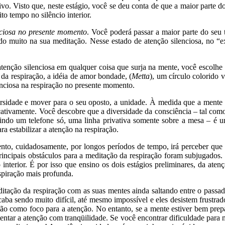
vo. Visto que, neste estágio, você se deu conta de que a maior parte d
to tempo no silêncio interior.
nciosa no presente momento
. Você poderá passar a maior parte do seu
do muito na sua meditação. Nesse estado de atenção silenciosa, no “e
 atenção silenciosa em qualquer coisa que surja na mente, você escol
 respiração, a idéia de amor bondade, (
Metta
), um círculo colorido 
nciosa na respiração no presente momento.
ersidade e mover para o seu oposto, a unidade. À medida que a mente
icativamente. Você descobre que a diversidade da consciência – tal com
indo um telefone só, uma linha privativa somente sobre a mesa – é 
ra estabilizar a atenção na respiração.
o, cuidadosamente, por longos períodos de tempo, irá perceber que é m
ncipais obstáculos para a meditação da respiração foram subjugados. 
interior. É por isso que ensino os dois estágios preliminares, da ate
piração mais profunda.
ação da respiração com as suas mentes ainda saltando entre o passado 
ba sendo muito difícil, até mesmo impossível e eles desistem frustrad
ção como foco para a atenção. No entanto, se a mente estiver bem prep
entar a atenção com tranqüilidade. Se você encontrar dificuldade para 