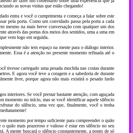
 atento ao fazer um comentário sobre uma experiência que já
enciando as novas visitas que estão chegando!
dado entra e você o cumprimenta e começa a falar sobre este
ssar pela porta. Como um convidado passa pela porta a cada
 nem mesmo na mais breve conversação com qualquer um dos
mente através das portas dos meios dos sentidos, uma a uma em
a que vem logo em seguida.
plesmente não tem espaço na mente para o diálogo interior.
ente. Essa é a atenção no presente momento refinada até o
você tivesse carregado uma pesada mochila nas costas durante
metros. E agora você teve a coragem e a sabedoria de durante
almente livre, porque agora não mais existirá o pesado fardo
gos interiores. Se você prestar bastante atenção, com aguçada
m momento no início, mas se você identificar aquele silêncio
sfrutar do silêncio, uma vez que, finalmente, você o tenha
 imediatamente!
sente momento por tempo suficiente para compreender o quão
 o quão mais prazeroso e valioso é estar em silêncio no seu
nará. A mente buscará o silêncio constantemente, a ponto de só