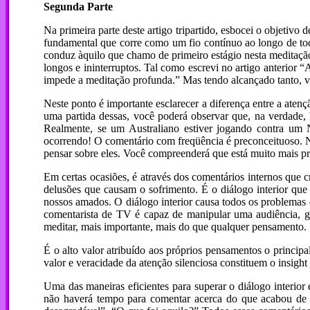
Segunda Parte
Na primeira parte deste artigo tripartido, esbocei o objetivo 
fundamental que corre como um fio contínuo ao longo de toda
conduz àquilo que chamo de primeiro estágio nesta meditaçã
longos e ininterruptos. Tal como escrevi no artigo anterior 
impede a meditação profunda.” Mas tendo alcançado tanto, voc
Neste ponto é importante esclarecer a diferença entre a atenç
uma partida dessas, você poderá observar que, na verdade, 
Realmente, se um Australiano estiver jogando contra um N
ocorrendo! O comentário com freqüência é preconceituoso. Nes
pensar sobre eles. Você compreenderá que está muito mais p
Em certas ocasiões, é através dos comentários internos que 
delusões que causam o sofrimento. É o diálogo interior qu
nossos amados. O diálogo interior causa todos os problemas d
comentarista de TV é capaz de manipular uma audiência, ger
meditar, mais importante, mais do que qualquer pensamento.
É o alto valor atribuído aos próprios pensamentos o princip
valor e veracidade da atenção silenciosa constituem o insigh
Uma das maneiras eficientes para superar o diálogo interi
não haverá tempo para comentar acerca do que acabou de a