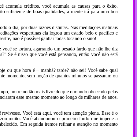
ê acumula créditos, você acumula as causas para o êxito.
to suficiente de boas qualidades, a mente irá para uma boa
odo o dia, por duas razões distintas. Nas meditações matinais
ditações vespertinas ela logrou um estado belo e pacífico e
stre, não é possível ganhar todas tocando o sino!
 você se tortura, agarrando um pesado fardo que não lhe diz
s?” Se é nisso que você está pensando, então você não está
oje ou que hora é – manhã? tarde? não sei! Você sabe qual
ente momento, sem noção de quantos minutos se passaram ou
empo, um reino tão mais livre do que o mundo obcecado pelas
enciaram esse mesmo momento ao longo de milhares de anos.
revivesse. Você está aqui, você tem atenção plena. Esse é o
alizou muito. Você abandonou o primeiro fardo que impede a
stabelecido. Em seguida iremos refinar a atenção no momento