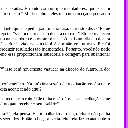
 e inesperadas. É muito comum que meditadores, que estejam
 de frustração.” Muito embora eles tenham começado pensando
a tanto que ele pediu para ir para casa. O mestre disse “Fique
 repetiu “só um dia mais e a dor irá embora.” Ele permaneceu
a para ir embora e o mestre dizia, “só mais um dia e a dor irá
ã, a dor havia desaparecido! A dor não voltou mais. Ele foi
roduzir resultados tão inesperados. Portanto, você não pode
s como essa proporcionam sabedoria e coragem para abandonar
” isso será novamente vaguear na direção do futuro. A dor
uer benefício. Na próxima sessão de meditação você senta e
 está acontecendo aqui?
uma meditação ruim! Ele tinha razão. Todas as meditações que
uro para receber o seu “salário” ...
o?”, ela pensa. Ela trabalha toda a terça-feira e não ganha
s seguidos. Então, chega a sexta-feira, ela faz exatamente o