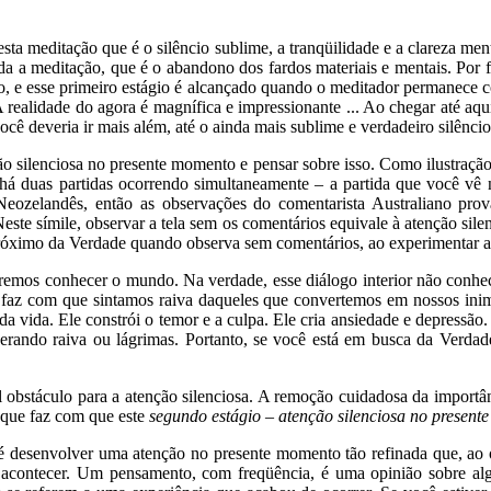
desta meditação que é o silêncio sublime, a tranqüilidade e a clareza me
 a meditação, que é o abandono dos fardos materiais e mentais. Por f
o, e esse primeiro estágio é alcançado quando o meditador permanece
“A realidade do agora é magnífica e impressionante ... Ao chegar até a
ê deveria ir mais além, até o ainda mais sublime e verdadeiro silênci
ão silenciosa no presente momento e pensar sobre isso. Como ilustração 
há duas partidas ocorrendo simultaneamente – a partida que você vê na
eozelandês, então as observações do comentarista Australiano prova
te símile, observar a tela sem os comentários equivale à atenção silen
róximo da Verdade quando observa sem comentários, ao experimentar a
cremos conhecer o mundo. Na verdade, esse diálogo interior não conhe
e faz com que sintamos raiva daqueles que convertemos em nossos inim
a vida. Ele constrói o temor e a culpa. Ele cria ansiedade e depressão
ando raiva ou lágrimas. Portanto, se você está em busca da Verdade,
al obstáculo para a atenção silenciosa. A remoção cuidadosa da impor
t que faz com que este
segundo estágio
–
atenção silenciosa no presen
or é desenvolver uma atenção no presente momento tão refinada que, a
contecer. Um pensamento, com freqüência, é uma opinião sobre algo