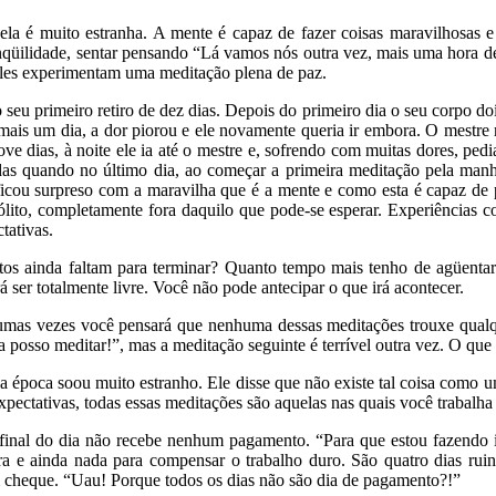
ela é muito estranha. A mente é capaz de fazer coisas maravilhosas
anqüilidade, sentar pensando “Lá vamos nós outra vez, mais uma hora
 eles experimentam uma meditação plena de paz.
eu primeiro retiro de dez dias. Depois do primeiro dia o seu corpo doí
 mais um dia, a dor piorou e ele novamente queria ir embora. O mestre
ve dias, à noite ele ia até o mestre e, sofrendo com muitas dores, pedi
das quando no último dia, ao começar a primeira meditação pela manh
ficou surpreso com a maravilha que é a mente e como esta é capaz de p
nsólito, completamente fora daquilo que pode-se esperar. Experiência
tativas.
s ainda faltam para terminar? Quanto tempo mais tenho de agüentar?
er totalmente livre. Você não pode antecipar o que irá acontecer.
lgumas vezes você pensará que nenhuma dessas meditações trouxe qualq
 posso meditar!”, mas a meditação seguinte é terrível outra vez. O que
a época soou muito estranho. Ele disse que não existe tal coisa como 
pectativas, todas essas meditações são aquelas nas quais você trabalha d
inal do dia não recebe nenhum pagamento. “Para que estou fazendo iss
ira e ainda nada para compensar o trabalho duro. São quatro dias ruin
m cheque. “Uau! Porque todos os dias não são dia de pagamento?!”