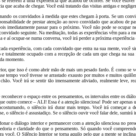
 se referem a uma experiência que acabou de ocorrer. Se você estiver
ia que acaba de chegar. Você está tratando das visitas antigas e neglig
ionando os convidados à medida que estes chegam à porta. Se um convi
sponsabilidade de prestar atenção ao novo convidado que acabou de pa
pois imediatamente passar para o próximo. Você não pode se ocupar
 o convidado seguinte. Na meditação, todas as experiências vêm para a 
a e aí ocupar-se numa conversa, você irá perder a próxima experiênci
da experiência, com cada convidado que entra na sua mente, você sim
 e totalmente ocupado com a recepção de cada um que chega na sua m
cada momento.
nterior, que isso é como abrir mão de mais um pesado fardo. É como se 
se tempo você tivesse se arrastado exausto por muitos e muitos quilô
chão. Você irá se sentir tão imensamente aliviado, realmente leve, re
 reconhecer o espaço entre os pensamentos, os intervalos entre os diálo
e outro comece – ALI! Essa é a atenção silenciosa! Pode ser apenas u
 acostumando, o silêncio irá durar mais tempo. Você irá começar a de
e, o silêncio é assustadiço. Se o silêncio ouvir você falar dele, sumirá
onar o diálogo interior e permanecer com a atenção silenciosa no pre
abedoria e claridade do que o pensamento. Só quando você compreende
ara você. O Silêncio Interior se torna aquilo pelo que a mente se incli