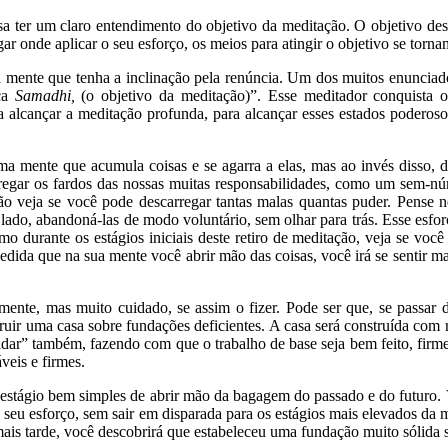
sa ter um claro entendimento do objetivo da meditação. O objetivo dest
r onde aplicar o seu esforço, os meios para atingir o objetivo se torna
a mente que tenha a inclinação pela renúncia. Um dos muitos enuncia
nça
Samadhi,
(o objetivo da meditação)”. Esse meditador conquista 
 alcançar a meditação profunda, para alcançar esses estados poderosos
ma mente que acumula coisas e se agarra a elas, mas ao invés disso, 
arregar os fardos das nossas muitas responsabilidades, como um sem-
ão veja se você pode descarregar tantas malas quantas puder. Pense 
e lado, abandoná-las de modo voluntário, sem olhar para trás. Esse esfo
 durante os estágios iniciais deste retiro de meditação, veja se você
dida que na sua mente você abrir mão das coisas, você irá se sentir ma
damente, mas muito cuidado, se assim o fizer. Pode ser que, se passar 
truir uma casa sobre fundações deficientes. A casa será construída com
” também, fazendo com que o trabalho de base seja bem feito, firme e
veis e firmes.
ágio bem simples de abrir mão da bagagem do passado e do futuro. Voc
o seu esforço, sem sair em disparada para os estágios mais elevados d
ais tarde, você descobrirá que estabeleceu uma fundação muito sólida so