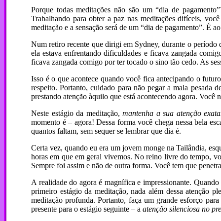
Porque todas meditações não são um “dia de pagamento”? 
Trabalhando para obter a paz nas meditações difíceis, voc
meditação e a sensação será de um “dia de pagamento”. É ao 
Num retiro recente que dirigi em Sydney, durante o período d
ela estava enfrentando dificuldades e ficava zangada comig
ficava zangada comigo por ter tocado o sino tão cedo. As s
Isso é o que acontece quando você fica antecipando o futur
respeito. Portanto, cuidado para não pegar a mala pesada 
prestando atenção àquilo que está acontecendo agora. Você n
Neste estágio da meditação,
mantenha a sua atenção exat
momento é – agora! Dessa forma você chega nessa bela esc
quantos faltam, sem sequer se lembrar que dia é.
Certa vez, quando eu era um jovem monge na Tailândia, esqu
horas em que em geral vivemos. No reino livre do tempo, 
Sempre foi assim e não de outra forma. Você tem que penetra
A realidade do agora é magnífica e impressionante. Quando 
primeiro estágio da meditação, nada além dessa atenção pl
meditação profunda. Portanto, faça um grande esforço para 
presente para o estágio seguinte – a
atenção silenciosa no p