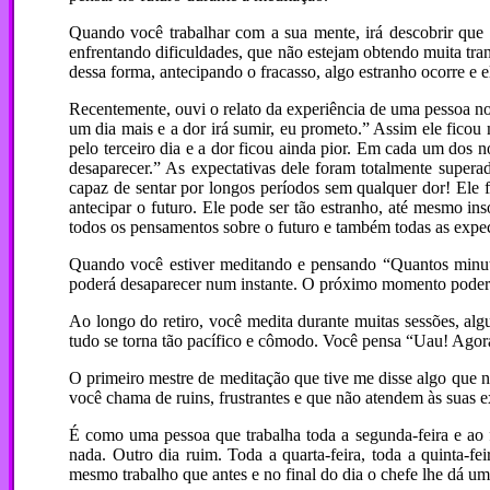
Quando você trabalhar com a sua mente, irá descobrir que 
enfrentando dificuldades, que não estejam obtendo muita tr
dessa forma, antecipando o fracasso, algo estranho ocorre e
Recentemente, ouvi o relato da experiência de uma pessoa no s
um dia mais e a dor irá sumir, eu prometo.” Assim ele ficou
pelo terceiro dia e a dor ficou ainda pior. Em cada um dos no
desaparecer.” As expectativas dele foram totalmente supera
capaz de sentar por longos períodos sem qualquer dor! Ele 
antecipar o futuro. Ele pode ser tão estranho, até mesmo i
todos os pensamentos sobre o futuro e também todas as expec
Quando você estiver meditando e pensando “Quantos minuto
poderá desaparecer num instante. O próximo momento poderá s
Ao longo do retiro, você medita durante muitas sessões, a
tudo se torna tão pacífico e cômodo. Você pensa “Uau! Agora
O primeiro mestre de meditação que tive me disse algo que n
você chama de ruins, frustrantes e que não atendem às suas ex
É como uma pessoa que trabalha toda a segunda-feira e ao f
nada. Outro dia ruim. Toda a quarta-feira, toda a quinta-fe
mesmo trabalho que antes e no final do dia o chefe lhe dá u