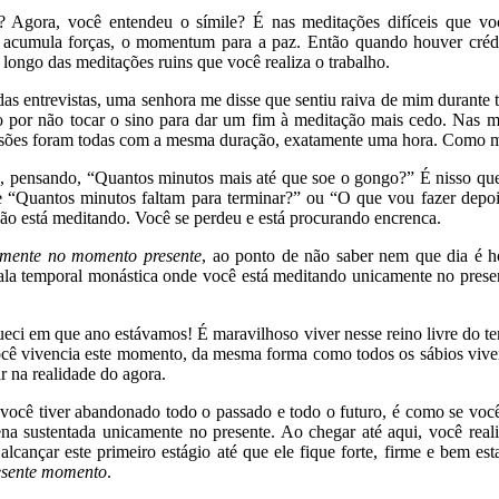
Agora, você entendeu o símile? É nas meditações difíceis que voc
ê acumula forças, o momentum para a paz. Então quando houver crédi
longo das meditações ruins que você realiza o trabalho.
as entrevistas, uma senhora me disse que sentiu raiva de mim durante t
o por não tocar o sino para dar um fim à meditação mais cedo. Nas me
essões foram todas com a mesma duração, exatamente uma hora. Como me
o, pensando, “Quantos minutos mais até que soe o gongo?” É nisso que
de “Quantos minutos faltam para terminar?” ou “O que vou fazer depoi
ão está meditando. Você se perdeu e está procurando encrenca.
amente no momento presente
, ao ponto de não saber nem que dia é h
ala temporal monástica onde você está meditando unicamente no pres
eci em que ano estávamos! É maravilhoso viver nesse reino livre do t
você vivencia este momento, da mesma forma como todos os sábios viv
r na realidade do agora.
você tiver abandonado todo o passado e todo o futuro, é como se você 
ena sustentada unicamente no presente. Ao chegar até aqui, você re
alcançar este primeiro estágio até que ele fique forte, firme e bem e
resente momento
.