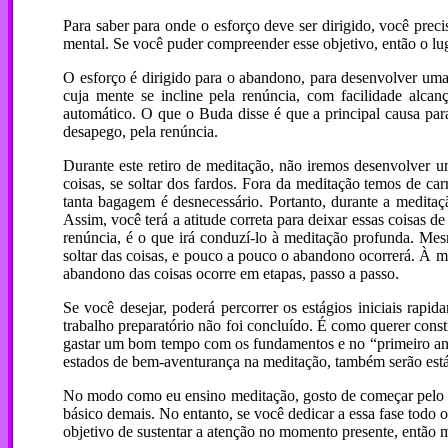
Para saber para onde o esforço deve ser dirigido, você preci
mental. Se você puder compreender esse objetivo, então o luga
O esforço é dirigido para o abandono, para desenvolver um
cuja mente se incline pela renúncia, com facilidade alca
automático. O que o Buda disse é que a principal causa para
desapego, pela renúncia.
Durante este retiro de meditação, não iremos desenvolver u
coisas, se soltar dos fardos. Fora da meditação temos de c
tanta bagagem é desnecessário. Portanto, durante a meditaç
Assim, você terá a atitude correta para deixar essas coisas d
renúncia, é o que irá conduzí-lo à meditação profunda. Mesmo
soltar das coisas, e pouco a pouco o abandono ocorrerá. À me
abandono das coisas ocorre em etapas, passo a passo.
Se você desejar, poderá percorrer os estágios iniciais rapi
trabalho preparatório não foi concluído. É como querer cons
gastar um bom tempo com os fundamentos e no “primeiro andar
estados de bem-aventurança na meditação, também serão está
No modo como eu ensino meditação, gosto de começar pelo est
básico demais. No entanto, se você dedicar a essa fase todo 
objetivo de sustentar a atenção no momento presente, então m