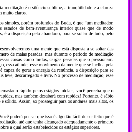
a meditação é o silêncio sublime, a tranqüilidade e a clareza
m muito claros.
dos simples, porém profundos do Buda, é que “um meditador,
os estados de bem-aventurança interior quase que de modo
, é a disposição pelo abandono, para se soltar de tudo, pelo
desenvolveremos uma mente que está disposta a se soltar das
número de malas pesadas, mas durante o período de meditação
nessas coisas como fardos, cargas pesadas que o pressionam.
rço, essa atitude, esse movimento da mente que se inclina pela
 é capaz de gerar a energia da renúncia, a disposição para se
is leve, descarregado e livre. No processo de meditação, esse
demasiado rápido pelos estágios iniciais, você perceba que o
 rapidez, mas também desabará com rapidez! Portanto, é sábio
 sólido. Assim, ao prosseguir para os andares mais altos, os
ê poderá pensar que isso é algo tão fácil de ser feito que é
a meditação, até que tenha alcançado adequadamente o primeiro
bre a qual serão estabelecidos os estágios superiores.