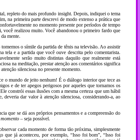
ntal, repleto do mais profundo insight. Depois, indiquei o tema
im, na primeira parte descrevi de modo extenso a prática que
 confortavelmente no momento presente por períodos de tempo
qui, você realizou muito. Você abandonou o primeiro fardo que
o da mente.
tomemos o símile da partida de tênis na televisão. Ao assistir
 tela e a partida que você ouve descrita pelo comentarista.
velmente serão muito distintas daquilo que realmente está
ciosa na meditação, prestar atenção aos comentários significa
 atenção silenciosa no presente momento.
ce o mundo de jeito nenhum! É o diálogo interior que tece as
igos e de ter apegos perigosos por aqueles que tornamos os
. Ele constrói essas ilusões com a mesma certeza que um hábil
 deveria dar valor à atenção silenciosa, considerando-a, ao
tância que se dá aos próprios pensamentos e a compreensão do
te momento
– seja possível.
o observar cada momento de forma tão próxima, simplesmente
 que já aconteceu, por exemplo, “Isso foi bom”, “Isso foi