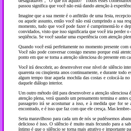
desagradável”, “O que foi aquilo?” Todos esses comentários
passou significa que você não está dando atenção à experiênc
Imagine que a sua mente é o anfitrião de uma festa, recepc
ou aquele assunto, então você não está cumprindo a sua re
momento, tudo que você pode fazer é cumprimentá-lo e de
convidados, visto que isso significaria que você iria perder
seqüência. Se você saudar uma experiência com atenção plen
Quando você está perfeitamente no momento presente com ca
Você não pode conversar consigo mesmo porque está atento
ponto em que se torna a atenção silenciosa do presente em 
Você irá descobrir, ao desenvolver esse nível de silêncio i
quarenta ou cinqüenta anos continuamente, e durante todo es
algum tempo tirar aquela mochila das costas e colocá-la no 
daquele diálogo interior.
Um outro método útil para desenvolver a atenção silenciosa é
atenção plena, verá quando um pensamento termina e antes qu
passageiro irá se acostumar a isso, e à medida que for se
encontrado, e é isso que faz com que ele cresça. Mas lembre-s
Seria maravilhoso para cada um de nós se pudéssemos aband
delicioso é isso. O silêncio é muito mais fecundo para a s
íntimo é que o silêncio se torna mais atrativo e importante p