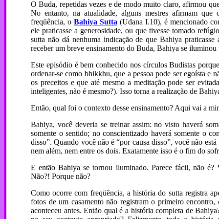
O Buda, repetidas vezes e de modo muito claro, afirmou que
No entanto, na atualidade, alguns mestres afirmam que 
freqüência, o
Bahiya Sutta
(Udana I.10), é mencionado com
ele praticasse a generosidade, ou que tivesse tomado refúgio
sutta não dá nenhuma indicação de que Bahiya praticasse 
receber um breve ensinamento do Buda, Bahiya se iluminou 
Este episódio é bem conhecido nos círculos Budistas porque 
ordenar-se como bhikkhu, que a pessoa pode ser egoísta e nã
os preceitos e que até mesmo a meditação pode ser evitada
inteligentes, não é mesmo?). Isso torna a realização de Bahiya
Então, qual foi o contexto desse ensinamento? Aqui vai a mi
Bahiya, você deveria se treinar assim: no visto haverá so
somente o sentido; no conscientizado haverá somente o con
disso”. Quando você não é “por causa disso”, você não está 
nem além, nem entre os dois. Exatamente isso é o fim do sof
E então Bahiya se tornou iluminado. Parece fácil, não é
Não?! Porque não?
Como ocorre com freqüência, a história do sutta registra 
fotos de um casamento não registram o primeiro encontro, o
aconteceu antes. Então qual é a história completa de Bahiya