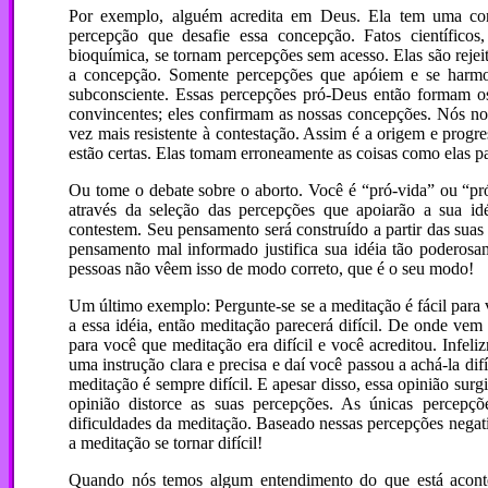
Por exemplo, alguém acredita em Deus. Ela tem uma con
percepção que desafie essa concepção. Fatos científicos
bioquímica, se tornam percepções sem acesso. Elas são rejei
a concepção. Somente percepções que apóiem e se harmo
subconsciente. Essas percepções pró-Deus então formam o
convincentes; eles confirmam as nossas concepções. Nós no
vez mais resistente à contestação. Assim é a origem e progr
estão certas. Elas tomam erroneamente as coisas como elas p
Ou tome o debate sobre o aborto. Você é “pró-vida” ou “pr
através da seleção das percepções que apoiarão a sua id
contestem. Seu pensamento será construído a partir das suas
pensamento mal informado justifica sua idéia tão poderos
pessoas não vêem isso de modo correto, que é o seu modo!
Um último exemplo: Pergunte-se se a meditação é fácil para 
a essa idéia, então meditação parecerá difícil. De onde vem
para você que meditação era difícil e você acreditou. Infe
uma instrução clara e precisa e daí você passou a achá-la d
meditação é sempre difícil. E apesar disso, essa opinião surg
opinião distorce as suas percepções. As únicas percepç
dificuldades da meditação. Baseado nessas percepções negati
a meditação se tornar difícil!
Quando nós temos algum entendimento do que está acontec