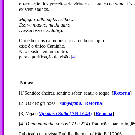
observação dos preceitos de virtude e a prática de
dana
. Exi
existem atalhos.
Maggan' atthangiko settho ...
Eso'va maggo, natthi anno
Dassanassa visuddhiya
O melhor dos caminhos é o caminho óctuplo...
esse é o único Caminho.
Não existe nenhum outro,
para a purificação da visão.[
4
]
Notas:
[1]Sentido: cheirar, sentir o sabor, sentir o toque. [
Retorna
]
[2] Os dez grilhões –
samyojana
.
[
Retorna
]
[3] Veja o
Vipallasa Sutta
(AN IV.49)
. [
Retorna
]
[4]
Dhammapada
, versos 273 e 274 (Traduções para o Inglê
Publicado na revista Buddhadharma, edição Fall 2006.