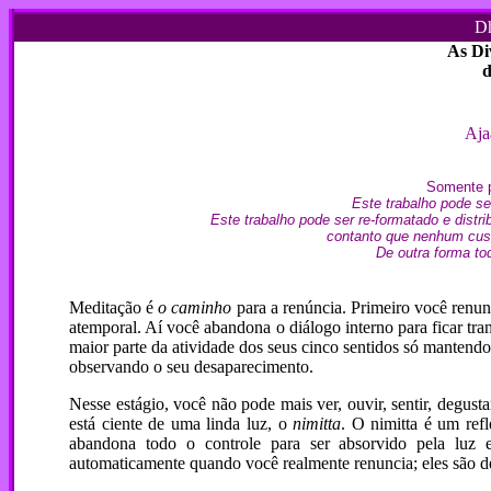
Dh
As Di
d
Aja
Somente pa
Este trabalho pode ser
Este trabalho pode ser re-formatado e dist
contanto que nenhum custo
De outra forma to
Meditação é
o caminho
para a renúncia. Primeiro você renun
atemporal. Aí você abandona o diálogo interno para ficar tr
maior parte da atividade dos seus cinco sentidos só mantendo
observando o seu desaparecimento.
Nesse estágio, você não pode mais ver, ouvir, sentir, degust
está ciente de uma linda luz, o
nimitta
. O nimitta é um ref
abandona todo o controle para ser absorvido pela luz
automaticamente quando você realmente renuncia; eles são d