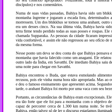
no seu contexto apropriado? Felizmente, toda a história 
discípulos) e nos comentários.
Numa de suas vidas passadas, Bahiya havia sido um bhikk
montanha íngreme e jogaram a escada fora, determinados 
morressem. Um dos bhikkhus se tornou uma arahant, outro 
era um desses cinco. Na sua última vida, Bahiya havia si
terra firme tendo perdido todas as suas posses e roupas. El
chamada Supparaka. As pessoas da cidade ficaram impress
vida confortável, e assim ele não regressou ao seu ofício d
da mesma forma.
Nesse ponto um deva se deu conta do que Bahiya pensava e
montanha que havia falecido como um anagami. Ele relatou 
outro lado da Índia, em Savatthi. De imediato Bahiya saiu d
uma noite para chegar em Savatthi.
Bahiya encontrou o Buda, que estava esmolando alimentos
recusou, pois ele vinha numa hora não apropriada. Mas ao ou
e deu o famoso ensinamento que apresentei acima. Segundo
tarde, o arahant Bahiya foi morto por uma vaca com seu beze
Portanto, as circunstâncias de Bahiya eram excepcionais. El
era tão forte que ele foi para a montanha com o objetivo de
capaz de percorrer cerca de 1.300 km numa noite. Se tiv
Bahiya, então talvez só de ler o discurso estaríamos ilumina