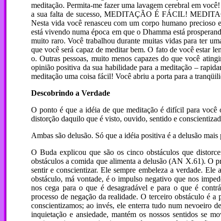
meditação. Permita-me fazer uma lavagem cerebral em você! 
a sua falta de sucesso, MEDITAÇÃO É FÁCIL! MEDITAÇÃ
Nesta vida você renasceu com um corpo humano precioso e
está vivendo numa época em que o Dhamma está prosperando
muito raro. Você trabalhou durante muitas vidas para ter um
que você será capaz de meditar bem. O fato de você estar 
o. Outras pessoas, muito menos capazes do que você ating
opinião positiva da sua habilidade para a meditação – rapid
meditação uma coisa fácil! Você abriu a porta para a tranqüilid
Descobrindo a Verdade
O ponto é que a idéia de que meditação é difícil para você
distorção daquilo que é visto, ouvido, sentido e conscientizad
Ambas são delusão. Só que a idéia positiva é a delusão mais p
O Buda explicou que são os cinco obstáculos que distor
obstáculos a comida que alimenta a delusão (AN X.61). O pri
sentir e conscientizar. Ele sempre embeleza a verdade. Ele
obstáculo, má vontade, é o impulso negativo que nos impede 
nos cega para o que é desagradável e para o que é contr
processo de negação da realidade. O terceiro obstáculo é a 
conscientizamos; ao invés, ele enterra tudo num nevoeiro d
inquietação e ansiedade, mantém os nossos sentidos se mo