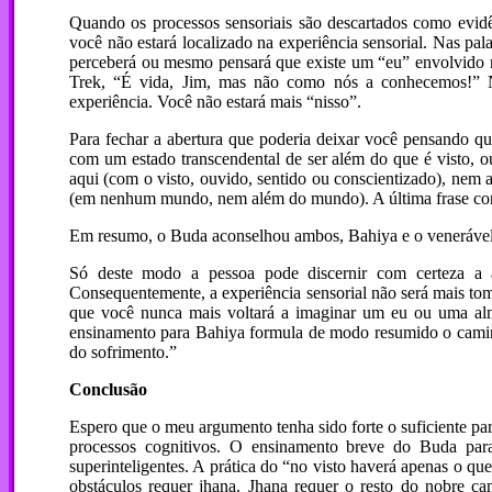
Quando os processos sensoriais são descartados como evid
você não estará localizado na experiência sensorial. Nas pal
perceberá ou mesmo pensará que existe um “eu” envolvido na
Trek, “É vida, Jim, mas não como nós a conhecemos!” N
experiência. Você não estará mais “nisso”.
Para fechar a abertura que poderia deixar você pensando qu
com um estado transcendental de ser além do que é visto, o
aqui (com o visto, ouvido, sentido ou conscientizado), nem a
(em nenhum mundo, nem além do mundo). A última frase conf
Em resumo, o Buda aconselhou ambos, Bahiya e o venerável M
Só deste modo a pessoa pode discernir com certeza a 
Consequentemente, a experiência sensorial não será mais to
que você nunca mais voltará a imaginar um eu ou uma alm
ensinamento para Bahiya formula de modo resumido o caminho
do sofrimento.”
Conclusão
Espero que o meu argumento tenha sido forte o suficiente par
processos cognitivos. O ensinamento breve do Buda par
superinteligentes. A prática do “no visto haverá apenas o que
obstáculos requer jhana. Jhana requer o resto do nobre cami