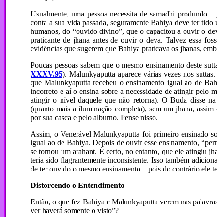
Usualmente, uma pessoa necessita de samadhi produndo – 
conta a sua vida passada, seguramente Bahiya deve ter tido
humanos, do “ouvido divino”, que o capacitou a ouvir o deva
praticante de jhana antes de ouvir o deva. Talvez essa fo
evidências que sugerem que Bahiya praticava os jhanas, embo
Poucas pessoas sabem que o mesmo ensinamento deste sutt
XXXV.95
). Malunkyaputta aparece várias vezes nos suttas
que Malunkyaputta recebeu o ensinamento igual ao de Bah
incorreto e aí o ensina sobre a necessidade de atingir pelo 
atingir o nível daquele que não retorna). O Buda disse na
(quanto mais a iluminação completa), sem um jhana, assim 
por sua casca e pelo alburno. Pense nisso.
Assim, o Venerável Malunkyaputta foi primeiro ensinado so
igual ao de Bahiya. Depois de ouvir esse ensinamento, “perm
se tornou um arahant. É certo, no entanto, que ele atingiu 
teria sido flagrantemente inconsistente. Isso também adicio
de ter ouvido o mesmo ensinamento – pois do contrário ele te
Distorcendo o Entendimento
Então, o que fez Bahiya e Malunkyaputta verem nas palavras
ver haverá somente o visto”?