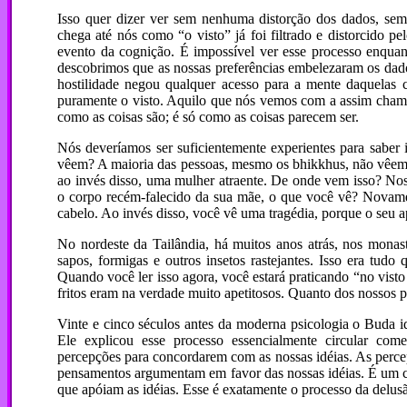
Isso quer dizer ver sem nenhuma distorção dos dados, sem
chega até nós como “o visto” já foi filtrado e distorcido p
evento da cognição. É impossível ver esse processo enquant
descobrimos que as nossas preferências embelezaram os dado
hostilidade negou qualquer acesso para a mente daquelas 
puramente o visto. Aquilo que nós vemos com a assim chama
como as coisas são; é só como as coisas parecem ser.
Nós deveríamos ser suficientemente experientes para sabe
vêem? A maioria das pessoas, mesmo os bhikkhus, não vêem o 
ao invés disso, uma mulher atraente. De onde vem isso? Nos
o corpo recém-falecido da sua mãe, o que você vê? Novamen
cabelo. Ao invés disso, você vê uma tragédia, porque o seu a
No nordeste da Tailândia, há muitos anos atrás, nos monast
sapos, formigas e outros insetos rastejantes. Isso era tu
Quando você ler isso agora, você estará praticando “no vist
fritos eram na verdade muito apetitosos. Quanto dos nossos p
Vinte e cinco séculos antes da moderna psicologia o Buda i
Ele explicou esse processo essencialmente circular co
percepções para concordarem com as nossas idéias. As perce
pensamentos argumentam em favor das nossas idéias. É um ci
que apóiam as idéias. Esse é exatamente o processo da delus