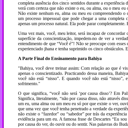
completa ausência dos cinco sentidos durante a experiência d
verá com certeza que não existe o eu, ou alma, ou o meu eu 
Não existe nenhum eu, alma ou meu eu compreendendo o q
um processo impessoal que pode chegar a uma completa 
apenas um processo natural. Ela pode parar completamente.
Uma vez mais, você, meu leitor, será incapaz de concordar c
superfície da conscientização, impedem-no de ver a verda
entendimento de que “Você é”! Não se preocupe com esses d
experienciado jhana e tenha suprimido os cinco obstáculos. E
A Parte Final do Ensinamento para Bahiya
"Bahiya, você deve treinar assim: Com relação ao que é vist
apenas o conscientizado. Practicando dessa maneira, Bahiya
você não está “nisso”. E quando você não está “nisso”, 
sofrimento."
O que significa, “você não será ‘por causa disso’? Em Pa
Significa, literalmente, “não por causa disso, não através di
um eu, uma alma ou um meu eu só por que existe o ver, ouvir, 
que uma vez que você tenha penetrado a verdade da experiênc
não existe o “fazedor” ou “sabedor” por trás da experiência
evidência para um eu. A famosa frase de Descartes “Eu sou
por causa do ver, do ouvir ou do sentir. Nas palavras do Bud