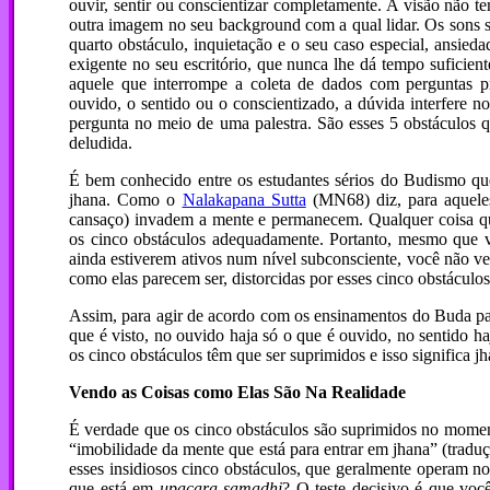
ouvir, sentir ou conscientizar completamente. A visão não t
outra imagem no seu background com a qual lidar. Os sons 
quarto obstáculo, inquietação e o seu caso especial, ansied
exigente no seu escritório, que nunca lhe dá tempo suficien
aquele que interrompe a coleta de dados com perguntas p
ouvido, o sentido ou o conscientizado, a dúvida interfere 
pergunta no meio de uma palestra. São esses 5 obstáculos
deludida.
É bem conhecido entre os estudantes sérios do Budismo que 
jhana. Como o
Nalakapana Sutta
(MN68) diz, para aqueles
cansaço) invadem a mente e permanecem. Qualquer coisa que
os cinco obstáculos adequadamente. Portanto, mesmo que v
ainda estiverem ativos num nível subconsciente, você não ve
como elas parecem ser, distorcidas por esses cinco obstáculos
Assim, para agir de acordo com os ensinamentos do Buda par
que é visto, no ouvido haja só o que é ouvido, no sentido ha
os cinco obstáculos têm que ser suprimidos e isso significa j
Vendo as Coisas como Elas São Na Realidade
É verdade que os cinco obstáculos são suprimidos no mome
“imobilidade da mente que está para entrar em jhana” (trad
esses insidiosos cinco obstáculos, que geralmente operam n
que está em
upacara samadhi
? O teste decisivo é que vo