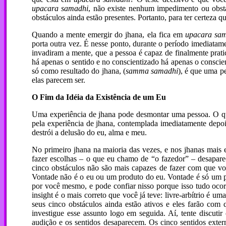
upacara samadhi
, não existe nenhum impedimento ou obstá
obstáculos ainda estão presentes. Portanto, para ter certeza qu
Quando a mente emergir do jhana, ela fica em
upacara sa
porta outra vez. É nesse ponto, durante o período imediatam
invadiram a mente, que a pessoa é capaz de finalmente prati
há apenas o sentido e no conscientizado há apenas o consci
só como resultado do jhana, (
samma samadhi
), é que uma p
elas parecem ser.
O Fim da Idéia da Existência de um Eu
Uma experiência de jhana pode desmontar uma pessoa. O qu
pela experiência de jhana, contemplada imediatamente depo
destrói a delusão do eu, alma e meu.
No primeiro jhana na maioria das vezes, e nos jhanas mais 
fazer escolhas – o que eu chamo de “o fazedor” – desapare
cinco obstáculos não são mais capazes de fazer com que vo
Vontade não é o eu ou um produto do eu. Vontade é só um pr
por você mesmo, e pode confiar nisso porque isso tudo ocor
insight é o mais correto que você já teve: livre-arbítrio é u
seus cinco obstáculos ainda estão ativos e eles farão com 
investigue esse assunto logo em seguida. Aí, tente discutir
audição e os sentidos desaparecem. Os cinco sentidos exte