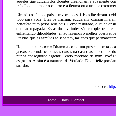
aqueles que cuidam dos doentes preencham a sua mente com
trabalho, de limpar o catarro e a fleuma ou a urina e excrem
Eles são os únicos pais que você possui. Eles lhe deram a vid
tudo para você. Eles os criaram, educaram, compartilhara
benefício feito pelos seus pais. Como resultado, o Buda ensi
e tentar repagá-la. Essas duas virtudes são complementares
enfrentando dificuldades, então fazemos o melhor possível par
Previne que as famílias se separem, faz com que permaneçam
Hoje eu lhes trouxe o Dhamma como um presente nesta ocasi
já existe abundância dessas coisas na casa e assim eu lhes
nunca conseguirão esgotar. Tendo recebido de mim, vocês p
esgotado. Assim é a natureza da Verdade. Estou feliz por da
sua dor.
Source :
http
Home
|
Links
|
Contact