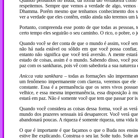
Quando pensamos no Buda, da forma tão verdadeira como e
respeitemos. Sempre que vemos a verdade de algo, vemos 
Dhamma. Porém mesmo que tenhamos conhecimento dos seus
ver a verdade que eles contêm, então ainda não teremos um la
Portanto, compreenda esse ponto de que todas as pessoas, t
certo tempo eles seguirão o seu caminho. O rico, o pobre, o 
Quando você se der conta de que o mundo é assim, você sen
não há nada estável ou sólido em que você possa confiar,
entanto não significa que você terá aversão. A mente estará
estado de coisas, assim é o mundo. Sabendo disso, você pode
paz com os sankharas, pois vê com sabedoria a sua natureza
Anicca vata sankhara
– todas as formações são impermane
um fenômeno impermanente com clareza, veremos que ele é
constante. Essa é a permanência que os seres vivos possuem
velhice, e essa mesma impermanência, essa disposição à mu
estará em paz. Não é somente você que tem que passar por is
Quando você considera as coisas dessa forma, você as ver
mundo dos prazeres sensuais irá desaparecer. Você verá que 
abandonará poucas. A riqueza é somente riqueza, uma vida lo
O que é importante é que façamos o que o Buda nos ensinou
estive lhe explicando. Construa o seu lar. Solte tudo. Solte a