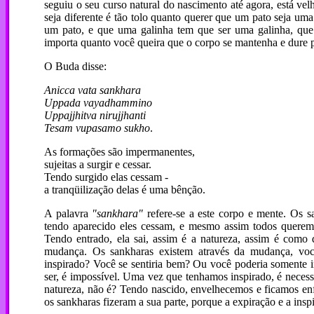
seguiu o seu curso natural do nascimento até agora, está ve
seja diferente é tão tolo quanto querer que um pato seja um
um pato, e que uma galinha tem que ser uma galinha, que 
importa quanto você queira que o corpo se mantenha e dure po
O Buda disse:
Anicca vata sankhara
Uppada vayadhammino
Uppajjhitva nirujjhanti
Tesam vupasamo sukho
.
As formações são impermanentes,
sujeitas a surgir e cessar.
Tendo surgido elas cessam -
a tranqüilização delas é uma bênção.
A palavra
"sankhara"
refere-se a este corpo e mente. Os s
tendo aparecido eles cessam, e mesmo assim todos querem 
Tendo entrado, ela sai, assim é a natureza, assim é como 
mudança. Os sankharas existem através da mudança, você
inspirado? Você se sentiria bem? Ou você poderia somente 
ser, é impossível. Uma vez que tenhamos inspirado, é necessá
natureza, não é? Tendo nascido, envelhecemos e ficamos enf
os sankharas fizeram a sua parte, porque a expiração e a insp