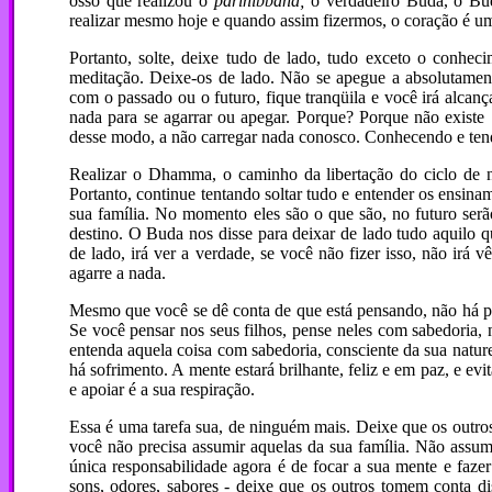
osso que realizou o
parinibbana;
o verdadeiro Buda, o Bud
realizar mesmo hoje e quando assim fizermos, o coração é um
Portanto, solte, deixe tudo de lado, tudo exceto o conhec
meditação. Deixe-os de lado. Não se apegue a absolutame
com o passado ou o futuro, fique tranqüila e você irá alcan
nada para se agarrar ou apegar. Porque? Porque não exist
desse modo, a não carregar nada conosco. Conhecendo e tend
Realizar o Dhamma, o caminho da libertação do ciclo de n
Portanto, continue tentando soltar tudo e entender os ensin
sua família. No momento eles são o que são, no futuro se
destino. O Buda nos disse para deixar de lado tudo aquilo 
de lado, irá ver a verdade, se você não fizer isso, não irá 
agarre a nada.
Mesmo que você se dê conta de que está pensando, não há p
Se você pensar nos seus filhos, pense neles com sabedoria,
entenda aquela coisa com sabedoria, consciente da sua natur
há sofrimento. A mente estará brilhante, feliz e em paz, e ev
e apoiar é a sua respiração.
Essa é uma tarefa sua, de ninguém mais. Deixe que os outros 
você não precisa assumir aquelas da sua família. Não assuma
única responsabilidade agora é de focar a sua mente e faze
sons, odores, sabores - deixe que os outros tomem conta di