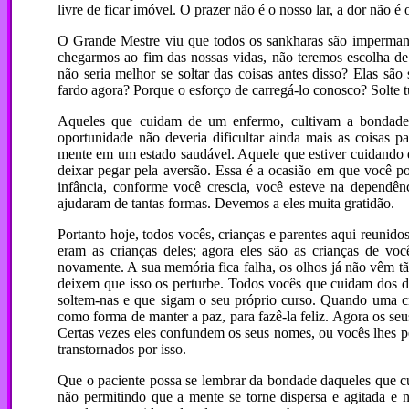
livre de ficar imóvel. O prazer não é o nosso lar, a dor não 
O Grande Mestre viu que todos os sankharas são impermanen
chegarmos ao fim das nossas vidas, não teremos escolha de
não seria melhor se soltar das coisas antes disso? Elas s
fardo agora? Porque o esforço de carregá-lo conosco? Solte t
Aqueles que cuidam de um enfermo, cultivam a bondade e
oportunidade não deveria dificultar ainda mais as coisas p
mente em um estado saudável. Aquele que estiver cuidando 
deixar pegar pela aversão. Essa é a ocasião em que você p
infância, conforme você crescia, você esteve na dependên
ajudaram de tantas formas. Devemos a eles muita gratidão.
Portanto hoje, todos vocês, crianças e parentes aqui reunido
eram as crianças deles; agora eles são as crianças de vo
novamente. A sua memória fica falha, os olhos já não vêm t
deixem que isso os perturbe. Todos vocês que cuidam dos do
soltem-nas e que sigam o seu próprio curso. Quando uma cr
como forma de manter a paz, para fazê-la feliz. Agora os se
Certas vezes eles confundem os seus nomes, ou vocês lhes p
transtornados por isso.
Que o paciente possa se lembrar da bondade daqueles que cu
não permitindo que a mente se torne dispersa e agitada e 