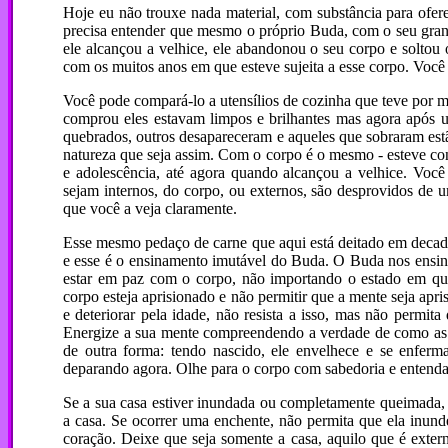
Hoje eu não trouxe nada material, com substância para of
precisa entender que mesmo o próprio Buda, com o seu grand
ele alcançou a velhice, ele abandonou o seu corpo e soltou 
com os muitos anos em que esteve sujeita a esse corpo. Você 
Você pode compará-lo a utensílios de cozinha que teve por mu
comprou eles estavam limpos e brilhantes mas agora após us
quebrados, outros desapareceram e aqueles que sobraram estã
natureza que seja assim. Com o corpo é o mesmo - esteve co
e adolescência, até agora quando alcançou a velhice. Você
sejam internos, do corpo, ou externos, são desprovidos de 
que você a veja claramente.
Esse mesmo pedaço de carne que aqui está deitado em deca
e esse é o ensinamento imutável do Buda. O Buda nos ensinou
estar em paz com o corpo, não importando o estado em qu
corpo esteja aprisionado e não permitir que a mente seja apr
e deteriorar pela idade, não resista a isso, mas não permit
Energize a sua mente compreendendo a verdade de como as c
de outra forma: tendo nascido, ele envelhece e se enfer
deparando agora. Olhe para o corpo com sabedoria e entenda
Se a sua casa estiver inundada ou completamente queimada,
a casa. Se ocorrer uma enchente, não permita que ela inund
coração. Deixe que seja somente a casa, aquilo que é exter