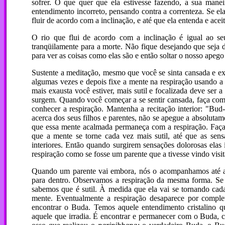
sofrer. O que quer que ela estivesse fazendo, a sua maneir
entendimento incorreto, pensando contra a correnteza. Se el
fluir de acordo com a inclinação, e até que ela entenda e acei
O rio que flui de acordo com a inclinação é igual ao se
tranqüilamente para a morte. Não fique desejando que seja 
para ver as coisas como elas são e então soltar o nosso ape
Sustente a meditação, mesmo que você se sinta cansada e e
algumas vezes e depois fixe a mente na respiração usando a
mais exausta você estiver, mais sutil e focalizada deve ser
surgem. Quando você começar a se sentir cansada, faça com 
conhecer a respiração. Mantenha a recitação interior: "Bu
acerca dos seus filhos e parentes, não se apegue a absoluta
que essa mente acalmada permaneça com a respiração. Faça c
que a mente se torne cada vez mais sutil, até que as sens
interiores. Então quando surgirem sensações dolorosas elas 
respiração como se fosse um parente que a tivesse vindo visit
Quando um parente vai embora, nós o acompanhamos até a 
para dentro. Observamos a respiração da mesma forma. Se a 
sabemos que é sutil. À medida que ela vai se tornando ca
mente. Eventualmente a respiração desaparece por complet
encontrar o Buda. Temos aquele entendimento cristalino 
aquele que irradia. É encontrar e permanecer com o Buda, c