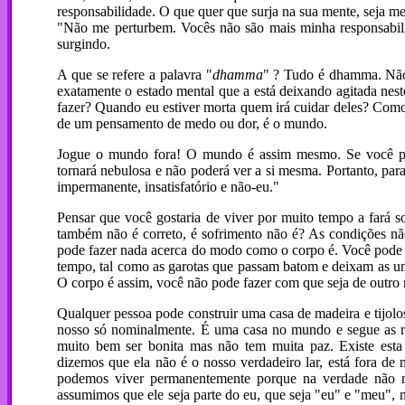
responsabilidade. O que quer que surja na sua mente, seja me
"Não me perturbem. Vocês não são mais minha responsabil
surgindo.
A que se refere a palavra "
dhamma
" ? Tudo é dhamma. Não
exatamente o estado mental que a está deixando agitada nes
fazer? Quando eu estiver morta quem irá cuidar deles? Como
de um pensamento de medo ou dor, é o mundo.
Jogue o mundo fora! O mundo é assim mesmo. Se você perm
tornará nebulosa e não poderá ver a si mesma. Portanto, par
impermanente, insatisfatório e não-eu."
Pensar que você gostaria de viver por muito tempo a fará s
também não é correto, é sofrimento não é? As condições não
pode fazer nada acerca do modo como o corpo é. Você pode 
tempo, tal como as garotas que passam batom e deixam as un
O corpo é assim, você não pode fazer com que seja de outro
Qualquer pessoa pode construir uma casa de madeira e tijolo
nosso só nominalmente. É uma casa no mundo e segue as re
muito bem ser bonita mas não tem muita paz. Existe esta 
dizemos que ela não é o nosso verdadeiro lar, está fora de
podemos viver permanentemente porque na verdade não 
assumimos que ele seja parte do eu, que seja "eu" e "meu",