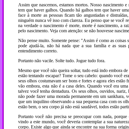
Assim que nascemos, estamos mortos. Nosso nascimento e 
tem que haver galhos. Quando há galhos tem que haver uma
face à morte as pessoas ficam tão angustiadas e distraídas,
ninguém nunca vê isso com clareza. Eu penso que se você rea
na verdade o nascimento é morte, morte é nascimento, a raiz
pelo nascimento. Veja com atenção: se não houvesse nascime
Não pense muito. Somente pense: "Assim é como as coisas sã
pode ajudá-la, não há nada que a sua família e as suas 
entendimento correto.
Portanto não vacile. Solte tudo. Jogue tudo fora.
Mesmo que você não queira soltar, tudo está indo embora de 
estão tentando escapar? Tome o seu cabelo: quando você era 
seus olhos costumavam ser bons e fortes e agora eles estão 
vão embora, esta não é a casa deles. Quando você era uma c
talvez você tenha dentadura. Os seus olhos, ouvidos, nariz, 
não pode fazer uma morada permanente em um sankhara, vo
que um inquilino observando a sua pequena casa com os olho
estão bem, o seu corpo já não está saudável, todos estão part
Portanto você não precisa se preocupar com nada, porque 
vindo a este mundo, você deveria contemplar a sua natureza
corpo. Existe algo que ainda se encontre na sua forma orig