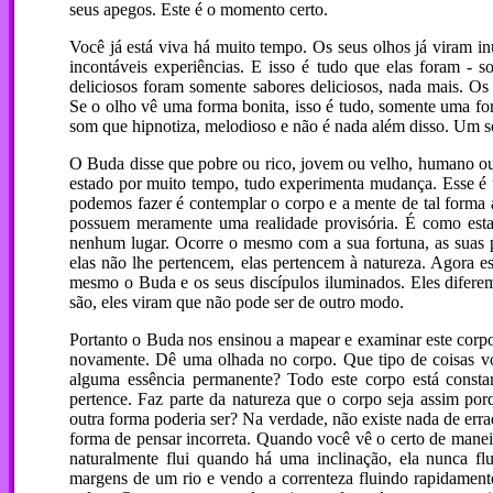
seus apegos. Este é o momento certo.
Você já está viva há muito tempo. Os seus olhos já viram in
incontáveis experiências. E isso é tudo que elas foram - 
deliciosos foram somente sabores deliciosos, nada mais. Os
Se o olho vê uma forma bonita, isso é tudo, somente uma f
som que hipnotiza, melodioso e não é nada além disso. Um s
O Buda disse que pobre ou rico, jovem ou velho, humano 
estado por muito tempo, tudo experimenta mudança. Esse é 
podemos fazer é contemplar o corpo e a mente de tal forma 
possuem meramente uma realidade provisória. É como esta
nenhum lugar. Ocorre o mesmo com a sua fortuna, as suas p
elas não lhe pertencem, elas pertencem à natureza. Agora e
mesmo o Buda e os seus discípulos iluminados. Eles difere
são, eles viram que não pode ser de outro modo.
Portanto o Buda nos ensinou a mapear e examinar este corpo,
novamente. Dê uma olhada no corpo. Que tipo de coisas vo
alguma essência permanente? Todo este corpo está const
pertence. Faz parte da natureza que o corpo seja assim po
outra forma poderia ser? Na verdade, não existe nada de err
forma de pensar incorreta. Quando você vê o certo de manei
naturalmente flui quando há uma inclinação, ela nunca flu
margens de um rio e vendo a correnteza fluindo rapidamente,