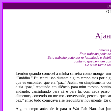
Dh
O 
Ajaa
Somente pa
Este trabalho pode ser
Este trabalho pode ser re-formatado e dist
contanto que nenhum custo
De outra forma to
Lembro quando comecei a minha carreira como monge, um m
“Buddho.” Eu tentei isso durante algum tempo mas por algu
que eu encontrei, que era “paz.” Assim, eu simplesmente c
dizia “paz,” repetindo em silêncio para mim mesmo, sentin
andando, caminhando para cá e para lá, com cada passo e
alimentos, comendo ou mesmo conversando, percebi que cada
paz,” então tudo começava a se reequilibrar novamente. Eu 
Algum tempo antes de ir para o Wat Pah Nanachat [um mo