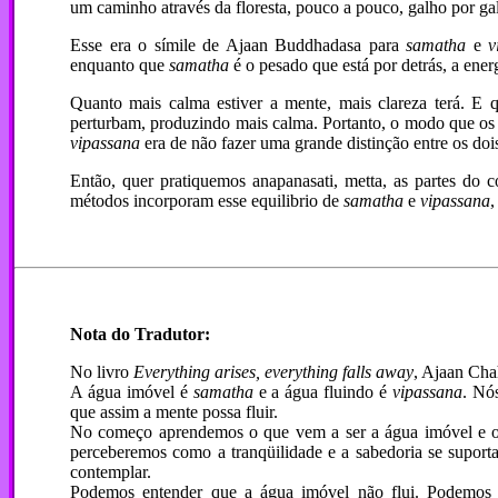
um caminho através da floresta, pouco a pouco, galho por gal
Esse era o símile de Ajaan Buddhadasa para
samatha
e
v
enquanto que
samatha
é o pesado que está por detrás, a energ
Quanto mais calma estiver a mente, mais clareza terá. E 
perturbam, produzindo mais calma. Portanto, o modo que os A
vipassana
era de não fazer uma grande distinção entre os dois
Então, quer pratiquemos anapanasati, metta, as partes do 
métodos incorporam esse equilibrio de
samatha
e
vipassana
,
Nota do Tradutor:
No livro
Everything arises, everything falls away
, Ajaan Cha
A água imóvel é
samatha
e a água fluindo é
vipassana
. Nó
que assim a mente possa fluir.
No começo aprendemos o que vem a ser a água imóvel e o 
perceberemos como a tranqüilidade e a sabedoria se suporta
contemplar.
Podemos entender que a água imóvel não flui. Podemos 