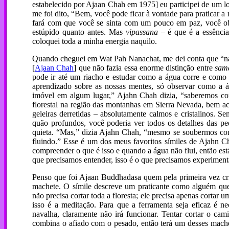
estabelecido por Ajaan Chah em 1975] eu participei de um lo
me foi dito, “Bem, você pode ficar à vontade para praticar 
fará com que você se sinta com um pouco em paz, você obt
estúpido quanto antes. Mas
vipassana
– é que é a essência 
coloquei toda a minha energia naquilo.
Quando cheguei em Wat Pah Nanachat, me dei conta que “na
[
Ajaan Chah
] que não fazia essa enorme distinção entre
sam
pode ir até um riacho e estudar como a água corre e como 
aprendizado sobre as nossas mentes, só observar como a á
imóvel em algum lugar,” Ajahn Chah dizia, “saberemos co
florestal na região das montanhas em Sierra Nevada, bem aci
geleiras derretidas – absolutamente calmos e cristalinos. S
quão profundos, você poderia ver todos os detalhes das pe
quieta. “Mas,” dizia Ajahn Chah, “mesmo se soubermos co
fluindo.” Esse é um dos meus favoritos símiles de Ajahn C
compreender o que é isso e quando a água não flui, então es
que precisamos entender, isso é o que precisamos experiment
Penso que foi Ajaan Buddhadasa quem pela primeira vez cr
machete. O símile descreve um praticante como alguém qu
não precisa cortar toda a floresta; ele precisa apenas cortar 
isso é a meditação. Para que a ferramenta seja eficaz é n
navalha, claramente não irá funcionar. Tentar cortar o c
combina o afiado com o pesado, então terá um desses machete