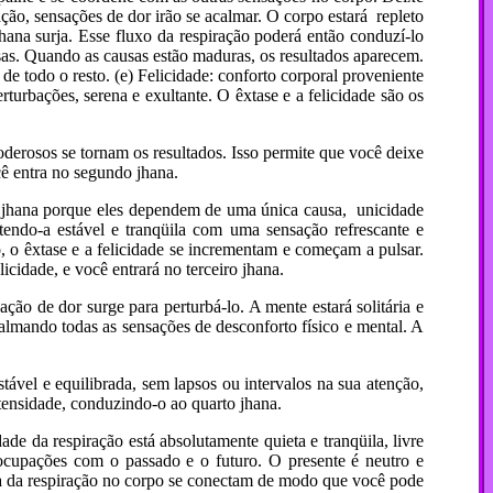
ção, sensações de dor irão se acalmar. O corpo estará repleto
jhana surja. Esse fluxo da respiração poderá então conduzí-lo
as. Quando as causas estão maduras, os resultados aparecem.
de todo o resto. (e) Felicidade: conforto corporal proveniente
rturbações, serena e exultante. O êxtase e a felicidade são os
oderosos se tornam os resultados. Isso permite que você deixe
ê entra no segundo jhana.
 jhana porque eles dependem de uma única causa, unicidade
tendo-a estável e tranqüila com uma sensação refrescante e
, o êxtase e a felicidade se incrementam e começam a pulsar.
cidade, e você entrará no terceiro jhana.
o de dor surge para perturbá-lo. A mente estará solitária e
almando todas as sensações de desconforto físico e mental. A
ável e equilibrada, sem lapsos ou intervalos na sua atenção,
tensidade, conduzindo-o ao quarto jhana.
 da respiração está absolutamente quieta e tranqüila, livre
eocupações com o passado e o futuro. O presente é neutro e
gia da respiração no corpo se conectam de modo que você pode