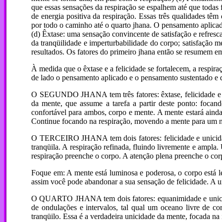
que essas sensações da respiração se espalhem até que todas 
de energia positiva da respiração. Essas três qualidades têm
por todo o caminho até o quarto jhana. O pensamento aplica
(d) Êxtase: uma sensação convincente de satisfação e refresca
da tranqüilidade e imperturbabilidade do corpo; satisfação me
resultados. Os fatores do primeiro jhana então se resumem em 
À medida que o êxtase e a felicidade se fortalecem, a respir
de lado o pensamento aplicado e o pensamento sustentado e 
O SEGUNDO JHANA tem três fatores: êxtase, felicidade e u
da mente, que assume a tarefa a partir deste ponto: focan
confortável para ambos, corpo e mente. A mente estará ainda
Continue focando na respiração, movendo a mente para um nív
O TERCEIRO JHANA tem dois fatores: felicidade e unicidade 
tranqüila. A respiração refinada, fluindo livremente e ampl
respiração preenche o corpo. A atenção plena preenche o cor
Foque em: A mente está luminosa e poderosa, o corpo está le
assim você pode abandonar a sua sensação de felicidade. A un
O QUARTO JHANA tem dois fatores: equanimidade e unicidade 
de ondulações e intervalos, tal qual um oceano livre de c
tranqüilo. Essa é a verdadeira unicidade da mente, focada n