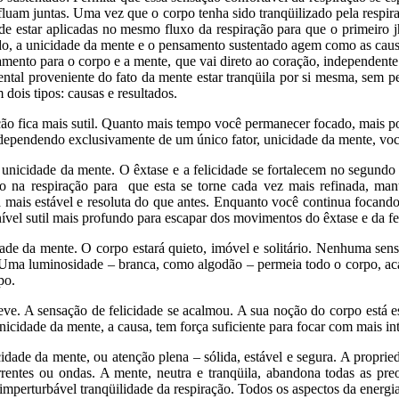
fluam juntas. Uma vez que o corpo tenha sido tranqüilizado pela respira
 de estar aplicadas no mesmo fluxo da respiração para que o primeiro 
do, a unicidade da mente e o pensamento sustentado agem como as caus
mento para o corpo e a mente, que vai direto ao coração, independente 
ntal proveniente do fato da mente estar tranqüila por si mesma, sem pe
dois tipos: causas e resultados.
ação fica mais sutil. Quanto mais tempo você permanecer focado, mais p
dependendo exclusivamente de um único fator, unicidade da mente, voc
nicidade da mente. O êxtase e a felicidade se fortalecem no segundo
do na respiração para que esta se torne cada vez mais refinada, man
 mais estável e resoluta do que antes. Enquanto você continua focando
el sutil mais profundo para escapar dos movimentos do êxtase e da feli
da mente. O corpo estará quieto, imóvel e solitário. Nenhuma sensaçã
a. Uma luminosidade – branca, como algodão – permeia todo o corpo, ac
po.
ve. A sensação de felicidade se acalmou. A sua noção do corpo está est
icidade da mente, a causa, tem força suficiente para focar com mais in
da mente, ou atenção plena – sólida, estável e segura. A propriedade
orrentes ou ondas. A mente, neutra e tranqüila, abandona todas as pr
a imperturbável tranqüilidade da respiração. Todos os aspectos da ener