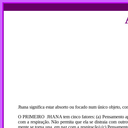
Jhana significa estar absorto ou focado num único objeto, 
O PRIMEIRO JHANA tem cinco fatores: (a) Pensamento aplica
com a respiração. Não permita que ela se distraia com outr
mente se torna una, em paz com a respiração) (c) Pensamento