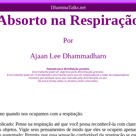
DhammaTalks.net
Absorto na Respiraçã
Por
Ajaan Lee Dhammadharo
Somente para distribuição gratuita.
Este trabalho pode ser impresso para distribuição gratuita.
Este trabalho pode ser re-formatado e distribuído para uso em computadores e redes de computadores
contanto que nenhum custo seja cobrado pela distribuição ou uso.
De outra forma todos os direitos estão reservados.
como quando nos ocupamos com a respiração.
do: Pense na respiração até que você possa reconhecê-la com clareza
os objetos. Vigie seus pensamentos de modo que eles se ocupem apenas 
 sustentado: Permita que essa sensação confortável da respiração se e