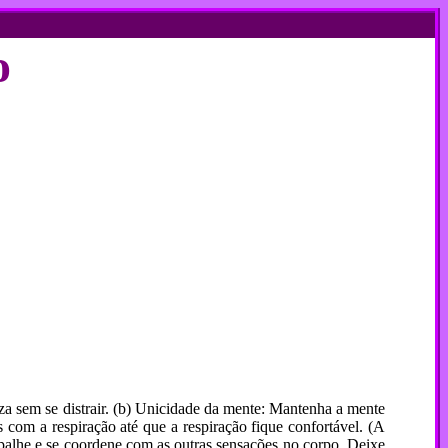
o
 sem se distrair. (b) Unicidade da mente: Mantenha a mente
com a respiração até que a respiração fique confortável. (A
spalhe e se coordene com as outras sensações no corpo. Deixe