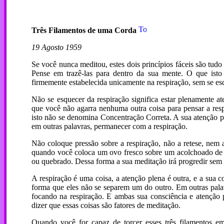
Três Filamentos de uma Corda
19 Agosto 1959
Se você nunca meditou, estes dois princípios fáceis são tudo
Pense em trazê-las para dentro da sua mente. O que isto 
firmemente estabelecida unicamente na respiração, sem se esq
Não se esquecer da respiração significa estar plenamente at
que você não agarra nenhuma outra coisa para pensar a resp
isto não se denomina Concentração Correta. A sua atenção pl
em outras palavras, permanecer com a respiração.
Não coloque pressão sobre a respiração, não a retese, nem 
quando você coloca um ovo fresco sobre um acolchoado de a
ou quebrado. Dessa forma a sua meditação irá progredir sem 
A respiração é uma coisa, a atenção plena é outra, e a sua c
forma que eles não se separem um do outro. Em outras palav
focando na respiração. E ambas sua consciência e atenção
dizer que essas coisas são fatores de meditação.
Quando você for capaz de torcer esses três filamentos e