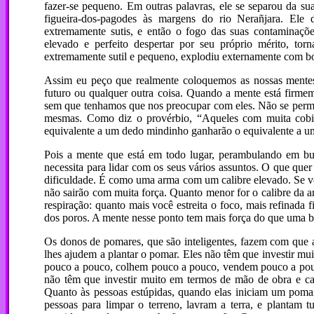
fazer-se pequeno. Em outras palavras, ele se separou da sua 
figueira-dos-pagodes às margens do rio Nerañjara. Ele d
extremamente sutis, e então o fogo das suas contaminaçõe
elevado e perfeito despertar por seu próprio mérito, to
extremamente sutil e pequeno, explodiu externamente com bo
Assim eu peço que realmente coloquemos as nossas mentes
futuro ou qualquer outra coisa. Quando a mente está firmem
sem que tenhamos que nos preocupar com eles. Não se permita
mesmas. Como diz o provérbio, “Aqueles com muita cobi
equivalente a um dedo mindinho ganharão o equivalente a u
Pois a mente que está em todo lugar, perambulando em bu
necessita para lidar com os seus vários assuntos. O que que
dificuldade. É como uma arma com um calibre elevado. Se voc
não sairão com muita força. Quanto menor for o calibre da 
respiração: quanto mais você estreita o foco, mais refinada
dos poros. A mente nesse ponto tem mais força do que uma 
Os donos de pomares, que são inteligentes, fazem com que 
lhes ajudem a plantar o pomar. Eles não têm que investir mui
pouco a pouco, colhem pouco a pouco, vendem pouco a pouc
não têm que investir muito em termos de mão de obra e cap
Quanto às pessoas estúpidas, quando elas iniciam um pomar
pessoas para limpar o terreno, lavram a terra, e plantam 