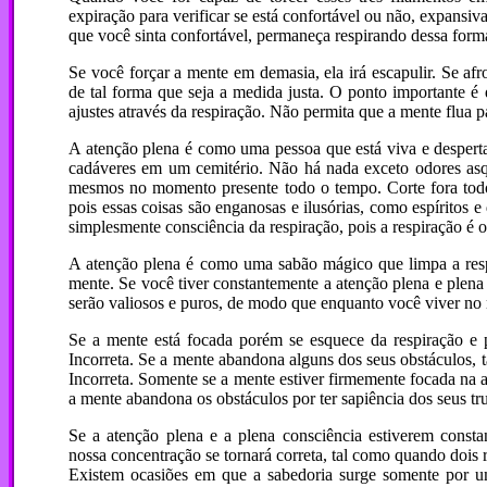
expiração para verificar se está confortável ou não, expansi
que você sinta confortável, permaneça respirando dessa forma.
Se você forçar a mente em demasia, ela irá escapulir. Se afr
de tal forma que seja a medida justa. O ponto importante é 
ajustes através da respiração. Não permita que a mente flua 
A atenção plena é como uma pessoa que está viva e despert
cadáveres em um cemitério. Não há nada exceto odores asq
mesmos no momento presente todo o tempo. Corte fora todos
pois essas coisas são enganosas e ilusórias, como espíritos
simplesmente consciência da respiração, pois a respiração é o
A atenção plena é como uma sabão mágico que limpa a respi
mente. Se você tiver constantemente a atenção plena e plena
serão valiosos e puros, de modo que enquanto você viver no 
Se a mente está focada porém se esquece da respiração e
Incorreta. Se a mente abandona alguns dos seus obstáculos, t
Incorreta. Somente se a mente estiver firmemente focada na 
a mente abandona os obstáculos por ter sapiência dos seus t
Se a atenção plena e a plena consciência estiverem consta
nossa concentração se tornará correta, tal como quando dois r
Existem ocasiões em que a sabedoria surge somente por u