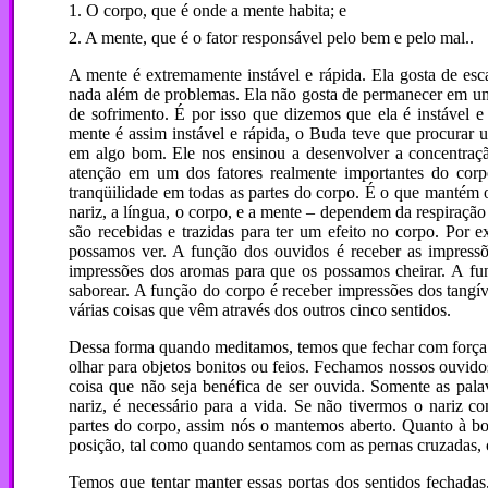
1. O corpo, que é onde a mente habita; e
2. A mente, que é o fator responsável pelo bem e pelo mal..
A mente é extremamente instável e rápida. Ela gosta de esca
nada além de problemas. Ela não gosta de permanecer em um s
de sofrimento. É por isso que dizemos que ela é instável e r
mente é assim instável e rápida, o Buda teve que procurar 
em algo bom. Ele nos ensinou a desenvolver a concentração
atenção em um dos fatores realmente importantes do corpo
tranqüilidade em todas as partes do corpo. É o que mantém o
nariz, a língua, o corpo, e a mente – dependem da respiração 
são recebidas e trazidas para ter um efeito no corpo. Por 
possamos ver. A função dos ouvidos é receber as impressõ
impressões dos aromas para que os possamos cheirar. A fu
saborear. A função do corpo é receber impressões dos tangí
várias coisas que vêm através dos outros cinco sentidos.
Dessa forma quando meditamos, temos que fechar com força t
olhar para objetos bonitos ou feios. Fechamos nossos ouvido
coisa que não seja benéfica de ser ouvida. Somente as pal
nariz, é necessário para a vida. Se não tivermos o nariz 
partes do corpo, assim nós o mantemos aberto. Quanto à 
posição, tal como quando sentamos com as pernas cruzadas,
Temos que tentar manter essas portas dos sentidos fechadas