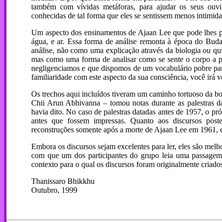
também com vívidas metáforas, para ajudar os seus ouvin
conhecidas de tal forma que eles se sentissem menos intimida
Um aspecto dos ensinamentos de Ajaan Lee que pode lhes par
água, e ar. Essa forma de análise remonta à época do Bud
análise, não como uma explicação através da biologia ou quí
mas como uma forma de analisar como se sente o corpo a par
negligenciamos e que dispomos de um vocabulário pobre par
familiaridade com este aspecto da sua consciência, você irá v
Os trechos aqui incluídos tiveram um caminho tortuoso da b
Chii Arun Abhivanna – tomou notas durante as palestras da
havia dito. No caso de palestras datadas antes de 1957, o pr
antes que fossem impressas. Quanto aos discursos post
reconstruções somente após a morte de Ajaan Lee em 1961, e
Embora os discursos sejam excelentes para ler, eles são mel
com que um dos participantes do grupo leia uma passagem
contexto para o qual os discursos foram originalmente criado
Thanissaro Bhikkhu
Outubro, 1999