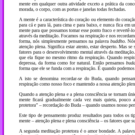
mente em qualquer outra atividade exceto a prática da con
morada, o corpo, com as portas e janelas todas fechadas.
A mente é a característica do coração ou elemento do coração
para cá e para lá, para cima e para baixo, e nunca fica em 
mente para que possamos tomar esse ponto fraco e revertê-l
através da meditação. Focamos na respiração e nos record
forma, nós simplesmente pensamos na palavra
buddho.
Nós 
atenção plena. Significa estar atento, estar desperto. Mas 
fatores para o desenvolvimento mental através da meditação.
que ela fique no mesmo ritmo da respiração. Quando respir
depressa, da forma como for natural. Então pensamos
bud
forma que ele se funda com a respiração. É quando podemos 
A isto se denomina recordar-se do Buda, quando pensa
respiração como nosso foco e mantendo a nossa atenção ple
Quando a atenção plena e a plena consciência se tornam únic
mente ficará gradualmente cada vez mais quieta, pouco a
protetora” – recordação do Buda – quando usamos nosso pe
Este tipo de pensamento produz resultados para todos os ti
mente – atenção plena e plena consciência – os fatores que s
A segunda meditação protetora é o amor bondade. A palav