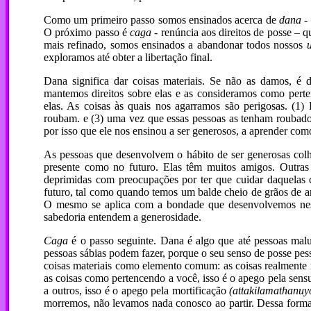
Como um primeiro passo somos ensinados acerca de
dana
- 
O próximo passo é
caga
- renúncia aos direitos de posse – 
mais refinado, somos ensinados a abandonar todos nossos
exploramos até obter a libertação final.
Dana significa dar coisas materiais. Se não as damos, é 
mantemos direitos sobre elas e as consideramos como pert
elas. As coisas às quais nos agarramos são perigosas. (1
roubam. e (3) uma vez que essas pessoas as tenham roubad
por isso que ele nos ensinou a ser generosos, a aprender como
As pessoas que desenvolvem o hábito de ser generosas colh
presente como no futuro. Elas têm muitos amigos. Outras
deprimidas com preocupações por ter que cuidar daquelas 
futuro, tal como quando temos um balde cheio de grãos de a
O mesmo se aplica com a bondade que desenvolvemos nest
sabedoria entendem a generosidade.
Caga
é o passo seguinte. Dana é algo que até pessoas mal
pessoas sábias podem fazer, porque o seu senso de posse pes
coisas materiais como elemento comum: as coisas realmente 
as coisas como pertencendo a você, isso é o apego pela sens
a outros, isso é o apego pela mortificação
(attakilamathanuy
morremos, não levamos nada conosco ao partir. Dessa form