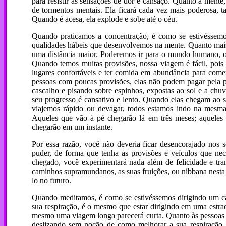
para resistir as sensações de dor e cansaço. Quanto à mente,
de tormentos mentais. Ela ficará cada vez mais poderosa, ta
Quando é acesa, ela explode e sobe até o céu.
Quando praticamos a concentração, é como se estivéssemo
qualidades hábeis que desenvolvemos na mente. Quanto mais
uma distância maior. Poderemos ir para o mundo humano, 
Quando temos muitas provisões, nossa viagem é fácil, pois
lugares confortáveis e ter comida em abundância para comer
pessoas com poucas provisões, elas não podem pagar pela p
cascalho e pisando sobre espinhos, expostas ao sol e a chuv
seu progresso é cansativo e lento. Quando elas chegam ao se
viajemos rápido ou devagar, todos estamos indo na mesma
Aqueles que vão à pé chegarão lá em três meses; aqueles 
chegarão em um instante.
Por essa razão, você não deveria ficar desencorajado nos 
puder, de forma que tenha as provisões e veículos que nec
chegado, você experimentará nada além de felicidade e t
caminhos supramundanos, as suas fruições, ou nibbana nesta 
lo no futuro.
Quando meditamos, é como se estivéssemos dirigindo um ca
sua respiração, é o mesmo que estar dirigindo em uma estrad
mesmo uma viagem longa parecerá curta. Quanto às pessoas q
deslizando sem noção de como melhorar a sua respiração,