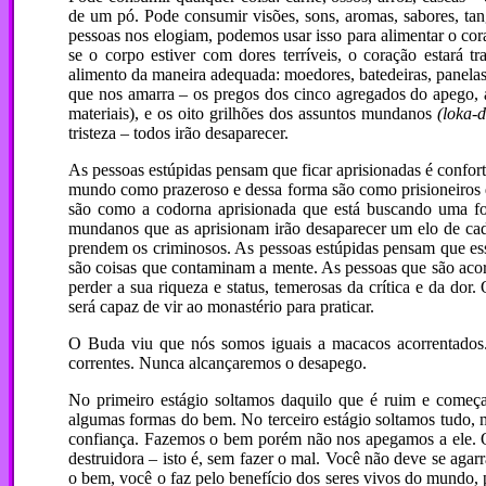
de um pó. Pode consumir visões, sons, aromas, sabores, tang
pessoas nos elogiam, podemos usar isso para alimentar o cor
se o corpo estiver com dores terríveis, o coração estará tr
alimento da maneira adequada: moedores, batedeiras, panelas d
que nos amarra – os pregos dos cinco agregados do apego, a
materiais), e os oito grilhões dos assuntos mundanos
(loka-
tristeza – todos irão desaparecer.
As pessoas estúpidas pensam que ficar aprisionadas é confor
mundo como prazeroso e dessa forma são como prisioneiros q
são como a codorna aprisionada que está buscando uma for
mundanos que as aprisionam irão desaparecer um elo de cad
prendem os criminosos. As pessoas estúpidas pensam que ess
são coisas que contaminam a mente. As pessoas que são acor
perder a sua riqueza e status, temerosas da crítica e da dor
será capaz de vir ao monastério para praticar.
O Buda viu que nós somos iguais a macacos acorrentados. 
correntes. Nunca alcançaremos o desapego.
No primeiro estágio soltamos daquilo que é ruim e começ
algumas formas do bem. No terceiro estágio soltamos tudo, m
confiança. Fazemos o bem porém não nos apegamos a ele. Qu
destruidora – isto é, sem fazer o mal. Você não deve se aga
o bem, você o faz pelo benefício dos seres vivos do mundo, 