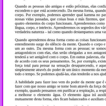
Quando as pessoas são amigas e estão próximas, elas confi
escondem o que está acontecendo. Da mesma forma, quando 
corpo. Por exemplo, podemos aprender qual kamma no pas
nossas vidas passadas, que coisas boas e más fizemos, qu
quatro elementos do corpo funcionam. Aprenderemos como as 
língua, corpo, e intelecto. Aprenderemos os segredos dos vár
verdadeira natureza – tal como quando destampamos uma vasil
Quando aprendemos dessa forma como as coisas funcionam 
entendimento surge do silêncio da mente. Quando o corpo e
um ao outro. Da mesma forma com as pessoas: se somos a
antagonísticos com elas, elas serão obrigadas a nos antag
tenderá a ser amigável com o corpo. Em outras palavras, ela 
de acordo com os seus pensamentos. Se, por exemplo, exis
força total para pensar na sensação desaparecendo, e aq
simplesmente através do poder de um único momento da ment
todo o tempo. Se podemos ajudá-las, elas tenderão a nos ajud
A habilidade para fazer isso vem do poder da mente que é
fazer com que nosso amigo se torne bom através da força d
exemplo, quando pensamos em purificar a respiração, a respir
a melhorar o elemento água. O elemento água irá auxili
mutuamente desta forma, eles ficam balanceados e auxiliam o