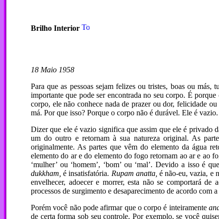
Brilho Interior
18 Maio 1958
Para que as pessoas sejam felizes ou tristes, boas ou más,
importante que pode ser encontrada no seu corpo. É porque 
corpo, ele não conhece nada de prazer ou dor, felicidade ou
má. Por que isso? Porque o corpo não é durável. Ele é vazio.
Dizer que ele é vazio significa que assim que ele é privado d
um do outro e retornam à sua natureza original. As part
originalmente. As partes que vêm do elemento da água re
elemento do ar e do elemento do fogo retornam ao ar e ao fo
‘mulher’ ou ‘homem’, ‘bom’ ou ‘mal’. Devido a isso é qu
dukkham,
é insatisfatória.
Rupam anatta,
é não-eu, vazia, e 
envelhecer, adoecer e morrer, esta não se comportará de 
processos de surgimento e desaparecimento de acordo com a na
Porém você não pode afirmar que o corpo é inteiramente
ana
de certa forma sob seu controle. Por exemplo, se você quise