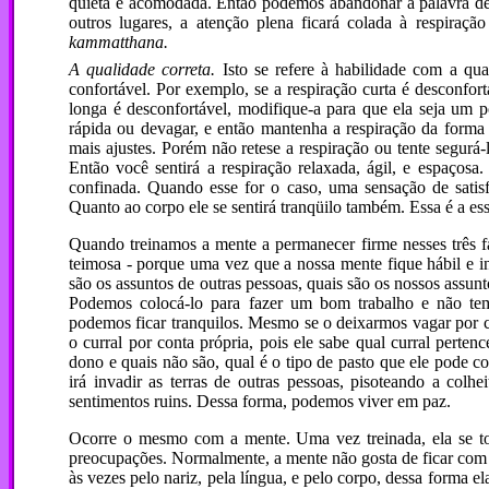
quieta e acomodada. Então podemos abandonar a palavra de
outros lugares, a atenção plena ficará colada à respiraç
kammatthana.
A qualidade correta.
Isto se refere à habilidade com a qua
confortável. Por exemplo, se a respiração curta é desconfor
longa é desconfortável, modifique-a para que ela seja um po
rápida ou devagar, e então mantenha a respiração da forma 
mais ajustes. Porém não retese a respiração ou tente segurá
Então você sentirá a respiração relaxada, ágil, e espaços
confinada. Quando esse for o caso, uma sensação de satisfa
Quanto ao corpo ele se sentirá tranqüilo também. Essa é a es
Quando treinamos a mente a permanecer firme nesses três fat
teimosa - porque uma vez que a nossa mente fique hábil e in
são os assuntos de outras pessoas, quais são os nossos assun
Podemos colocá-lo para fazer um bom trabalho e não tem
podemos ficar tranquilos. Mesmo se o deixarmos vagar por con
o curral por conta própria, pois ele sabe qual curral perten
dono e quais não são, qual é o tipo de pasto que ele pode c
irá invadir as terras de outras pessoas, pisoteando a colh
sentimentos ruins. Dessa forma, podemos viver em paz.
Ocorre o mesmo com a mente. Uma vez treinada, ela se to
preocupações. Normalmente, a mente não gosta de ficar com o
às vezes pelo nariz, pela língua, e pelo corpo, dessa forma e