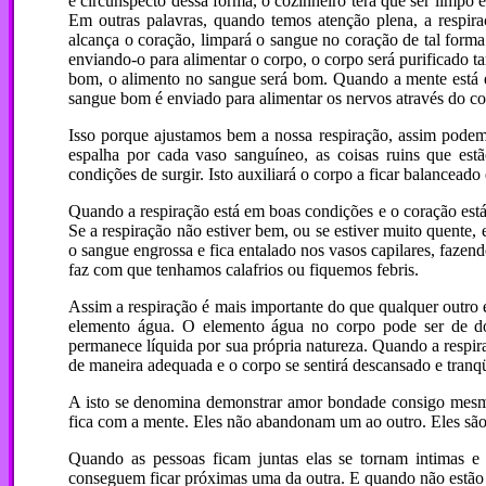
e circunspecto dessa forma, o cozinheiro terá que ser limpo
Em outras palavras, quando temos atenção plena, a respir
alcança o coração, limpará o sangue no coração de tal for
enviando-o para alimentar o corpo, o corpo será purificado 
bom, o alimento no sangue será bom. Quando a mente está 
sangue bom é enviado para alimentar os nervos através do co
Isso porque ajustamos bem a nossa respiração, assim podemo
espalha por cada vaso sanguíneo, as coisas ruins que est
condições de surgir. Isto auxiliará o corpo a ficar balanceado
Quando a respiração está em boas condições e o coração está
Se a respiração não estiver bem, ou se estiver muito quente,
o sangue engrossa e fica entalado nos vasos capilares, faze
faz com que tenhamos calafrios ou fiquemos febris.
Assim a respiração é mais importante do que qualquer outro 
elemento água. O elemento água no corpo pode ser de doi
permanece líquida por sua própria natureza. Quando a respi
de maneira adequada e o corpo se sentirá descansado e tranqü
A isto se denomina demonstrar amor bondade consigo mesmo.
fica com a mente. Eles não abandonam um ao outro. Eles são
Quando as pessoas ficam juntas elas se tornam intimas e
conseguem ficar próximas uma da outra. E quando não estão