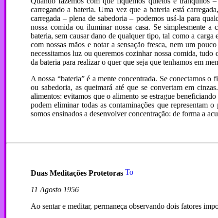
Quando fazemos com que fiquemos quietos e tranqüilos –
carregando a bateria. Uma vez que a bateria está carregad
carregada – plena de sabedoria – podemos usá-la para qualqu
nossa comida ou iluminar nossa casa. Se simplesmente a ca
bateria, sem causar dano de qualquer tipo, tal como a carga 
com nossas mãos e notar a sensação fresca, nem um pouco qu
necessitamos luz ou queremos cozinhar nossa comida, tudo que
da bateria para realizar o quer que seja que tenhamos em men
A nossa “bateria” é a mente concentrada. Se conectamos o fi
ou sabedoria, as queimará até que se convertam em cinza
alimentos: evitamos que o alimento se estrague beneficiand
podem eliminar todas as contaminações que representam o 
somos ensinados a desenvolver concentração: de forma a acum
Duas Meditações Protetoras
11 Agosto 1956
Ao sentar e meditar, permaneça observando dois fatores impo