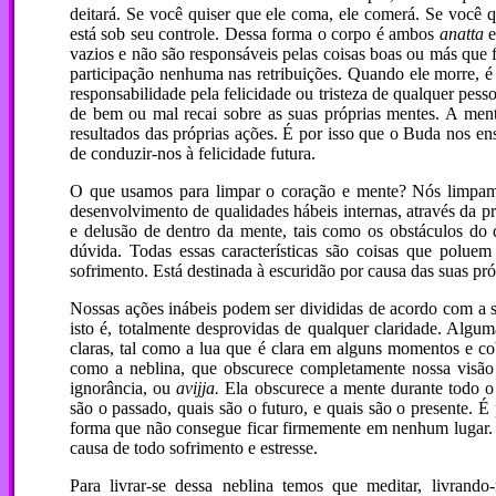
deitará. Se você quiser que ele coma, ele comerá. Se você q
está sob seu controle. Dessa forma o corpo é ambos
anatta
vazios e não são responsáveis pelas coisas boas ou más que
participação nenhuma nas retribuições. Quando ele morre, 
responsabilidade pela felicidade ou tristeza de qualquer pe
de bem ou mal recai sobre as suas próprias mentes. A men
resultados das próprias ações. É por isso que o Buda nos en
de conduzir-nos à felicidade futura.
O que usamos para limpar o coração e mente? Nós limpamo
desenvolvimento de qualidades hábeis internas, através da p
e delusão de dentro da mente, tais como os obstáculos do d
dúvida. Todas essas características são coisas que polue
sofrimento. Está destinada à escuridão por causa das suas pró
Nossas ações inábeis podem ser divididas de acordo com a s
isto é, totalmente desprovidas de qualquer claridade. Algum
claras, tal como a lua que é clara em alguns momentos e co
como a neblina, que obscurece completamente nossa visão qu
ignorância, ou
avijja.
Ela obscurece a mente durante todo o
são o passado, quais são o futuro, e quais são o presente. É
forma que não consegue ficar firmemente em nenhum lugar. S
causa de todo sofrimento e estresse.
Para livrar-se dessa neblina temos que meditar, livran