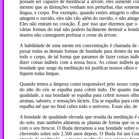
possam ser capazes de mordiscar a árvore, eles somente con
mesmo que as distrações venham nos perturbar, elas somente 
língua, e corpo. Por exemplo, quando visões atingem o olh
atingem o ouvido, eles não vão além do ouvido, e não ating
Eles não entram no coração. É por isso que dizemos que o 
várias formas do mal não podem facilmente destruir a bond
insetos não conseguem perfurar o cerne da árvore.
A habilidade de uma mente em concentração é chamada de áp
puxar todas as demais formas de bondade para dentro da me
todo o corpo, de tal forma que paramos de fazer coisas iná
dizer coisas inábeis com a nossa boca. As coisas inábeis q
bondade que surge da meditação irá purificar nossos olhos e 
fiquem todas limpas.
Quando temos a limpeza como responsável pelo nosso corpo
do alto do céu se espalha para cobrir tudo. De quanto mais
qualidade, a sua bondade se espalha para cobrir nossos olhos
aromas, sabores, e sensações tácteis. Ela se espalha para c
espalha até que no final cubra todo o universo. Essas são, 
A bondade de qualidade elevada que resulta da meditação é c
do solo, mas também alimenta as plantas de forma que os s
com o seu frescor. O Buda derramou a sua bondade sobre o
chovendo sobre nós 2.500 anos depois. O Buda foi um Gra