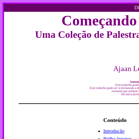
Dh
Começando
Uma Coleção de Palestra
Ajaan 
Somente
Este trabalho pode 
Este trabalho pode ser re-formatado e 
contanto que nenhum c
De outra forma
Conteúdo
Introdução
Brilho Interior