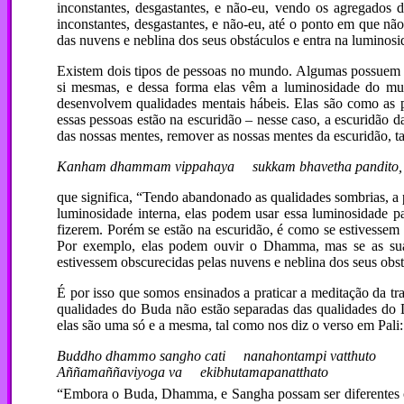
inconstantes, desgastantes, e não-eu, vendo os agregados 
inconstantes, desgastantes, e não-eu, até o ponto em que nã
das nuvens e neblina dos seus obstáculos e entra na luminosi
Existem dois tipos de pessoas no mundo. Algumas possuem b
si mesmas, e dessa forma elas vêm a luminosidade do mun
desenvolvem qualidades mentais hábeis. Elas são como as 
essas pessoas estão na escuridão – nesse caso, a escuridão 
das nossas mentes, remover as nossas mentes da escuridão, t
Kanham dhammam vippahaya sukkam bhavetha pandito,
que significa, “Tendo abandonado as qualidades sombrias, a
luminosidade interna, elas podem usar essa luminosidade par
fizerem. Porém se estão na escuridão, é como se estivessem 
Por exemplo, elas podem ouvir o Dhamma, mas se as suas
estivessem obscurecidas pelas nuvens e neblina dos seus obst
É por isso que somos ensinados a praticar a meditação da t
qualidades do Buda não estão separadas das qualidades do
elas são uma só e a mesma, tal como nos diz o verso em Pali:
Buddho dhammo sangho cati nanahontampi vatthuto
Aññamaññaviyoga va ekibhutamapanatthato
“Embora o Buda, Dhamma, e Sangha possam ser diferentes co