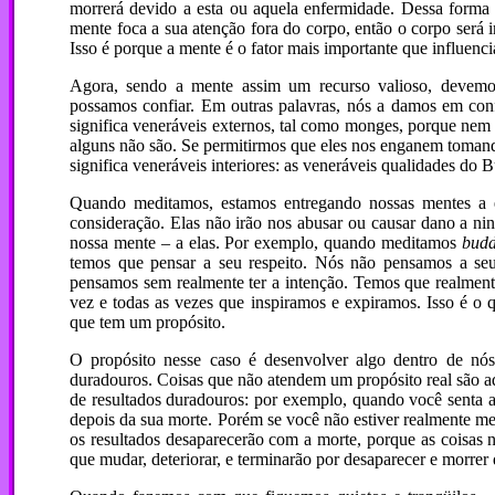
morrerá devido a esta ou aquela enfermidade. Dessa forma
mente foca a sua atenção fora do corpo, então o corpo será i
Isso é porque a mente é o fator mais importante que influenci
Agora, sendo a mente assim um recurso valioso, devem
possamos confiar. Em outras palavras, nós a damos em con
significa veneráveis externos, tal como monges, porque nem
alguns não são. Se permitirmos que eles nos enganem tomando
significa veneráveis interiores: as veneráveis qualidades d
Quando meditamos, estamos entregando nossas mentes a es
consideração. Elas não irão nos abusar ou causar dano a ni
nossa mente – a elas. Por exemplo, quando meditamos
bud
temos que pensar a seu respeito. Nós não pensamos a seu 
pensamos sem realmente ter a intenção. Temos que realment
vez e todas as vezes que inspiramos e expiramos. Isso é o 
que tem um propósito.
O propósito nesse caso é desenvolver algo dentro de nós
duradouros. Coisas que não atendem um propósito real são a
de resultados duradouros: por exemplo, quando você senta 
depois da sua morte. Porém se você não estiver realmente me
os resultados desaparecerão com a morte, porque as coisas n
que mudar, deteriorar, e terminarão por desaparecer e morre