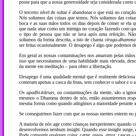
posse para que a nossa generosidade seja considerada como 
O terceiro nível de soltar é abandonar o que está no coraçã
Nós soltamos das coisas que temos. Nós soltamos das coi
boca e as suas mãos todos os dias depois de comer se ela q
que nada atue como um inimigo no coração fazendo com que
o tipo de pessoa que não se lava após uma refeição. N
soltamos da forma descrita, a isto de chama
viraga-dhamma
ser feitas ocasionalmente. O desapego é algo que podemos d
Em geral as nossas contaminações nos amarram pelas mãos e p
isso que necessitamos de uma habilidade mais elevada, de
da mente em meditação – para obter a libertação.
Desapego é uma qualidade mental que é realmente deliciosa 
comeram apenas a casca da fruta, sem conhecer o sabor e o a
Os
upadhi-kilesas,
ou contaminações da mente, são a ignor
mesmos o Dhamma dentro de nós, então assumiremos respon
mesma forma como quando atingimos a maioridade perante a 
Se conseguirmos fazer com que as nossas mentes entrem no 
A maioria de nós age como crianças inexperientes: quando 
desenvolvemos nenhum insight. Quando esse insight surge, e
Pode consumir qualquer coisa: carne, ossos, arroz, cascas – 