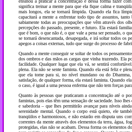
ensinou a praticar a concentração e dessa forma fazer com 
significa treinar a mente para que ela fique calma e tranqü
mais longos, ela se tornará límpida. Quando ela fica límpi
capacitará a mente a enfrentar todo tipo de assuntos, tanto 
sabiamente todas as preocupações que vêm através dos olhos,
percepções do passado, presente, e futuro. Ela estará famil
que é bom, o que não é, o que vale a pena ser pensado, o qu
se tornará desencantada, desapegada, e irá soltar todos os p
apegos a coisas externas, tudo que surge do processo de fab
Quando a mente conseguir se soltar de todos os pensamentos 
dos ombros e das mãos as cargas que vinha trazendo. Ela pod
facilidade. Qualquer lugar que ela vá, se sentirá confortáv
plena. Ela não se sente faminta. Quando ela está feliz e ple
que ela tome para si, no nível mundano ou do Dhamma, 
satisfação, de qualquer forma, ela estará faminta. Quando ela
o caso, é igual a uma pessoa enferma que não tem forças par
Quanto às pessoas que praticaram a concentração até o pon
famintas, pois elas têm uma sensação de saciedade. Isso lhes 
e sabedoria – que lhes permitirão avançar para níveis ain
serenidade mental. Quando o corpo está quieto, ele também
tranqüilos e harmoniosos, e não estarão em disputa uns com
correntes da mente através dos elementos da terra, água, fo
protegidas, elas não se acabam. Dessa forma os elementos d