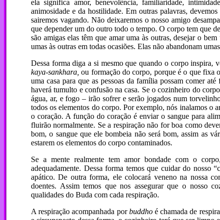
ela significa amor, benevolência, familiaridade, intim
animosidade e da hostilidade. Em outras palavras, devem
sairemos vagando. Não deixaremos o nosso amigo desampar
que depender um do outro todo o tempo. O corpo tem que d
são amigas elas têm que amar uma às outras, desejar o bem u
umas às outras em todas ocasiões. Elas não abandonam umas 
Dessa forma diga a si mesmo que quando o corpo inspira, v
kaya-sankhara,
ou formação do corpo, porque é o que fixa 
uma casa para que as pessoas da família possam comer até fic
haverá tumulto e confusão na casa. Se o cozinheiro do corpo 
água, ar, e fogo – irão sofrer e serão jogados num torvelin
todos os elementos do corpo. Por exemplo, nós inalamos o ar
o coração. A função do coração é enviar o sangue para alime
fluirão normalmente. Se a respiração não for boa como deve
bom, o sangue que ele bombeia não será bom, assim as vária
estarem os elementos do corpo contaminados.
Se a mente realmente tem amor bondade com o corpo, 
adequadamente. Dessa forma temos que cuidar do nosso “coz
apático. De outra forma, ele colocará veneno na nossa c
doentes. Assim temos que nos assegurar que o nosso coz
qualidades do Buda com cada respiração.
A respiração acompanhada por
buddho
é chamada de respir