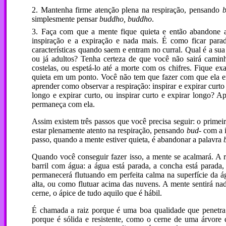
2. Mantenha firme atenção plena na respiração, pensando
b
simplesmente pensar
buddho, buddho
.
3. Faça com que a mente fique quieta e então abandone 
inspiração e a expiração e nada mais. É como ficar para
características quando saem e entram no curral. Qual é a 
ou já adultos? Tenha certeza de que você não sairá cami
costelas, ou espetá-lo até a morte com os chifres. Fique e
quieta em um ponto. Você não tem que fazer com que ela entr
aprender como observar a respiração: inspirar e expirar curto 
longo e expirar curto, ou inspirar curto e expirar longo? A
permaneça com ela.
Assim existem três passos que você precisa seguir: o prime
estar plenamente atento na respiração, pensando
bud-
com a i
passo, quando a mente estiver quieta, é abandonar a palavra
Quando você conseguir fazer isso, a mente se acalmará. A
barril com água: a água está parada, a concha está parada
permanecerá flutuando em perfeita calma na superfície da 
alta, ou como flutuar acima das nuvens. A mente sentirá nad
cerne, o ápice de tudo aquilo que é hábil.
É chamada a raiz porque é uma boa qualidade que penetr
porque é sólida e resistente, como o cerne de uma árvore