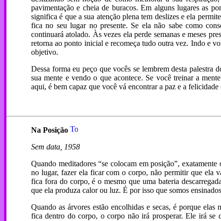
pavimentação e cheia de buracos. Em alguns lugares as pont
significa é que a sua atenção plena tem deslizes e ela permi
fica no seu lugar no presente. Se ela não sabe como conser
continuará atolado. Às vezes ela perde semanas e meses pres
retorna ao ponto inicial e recomeça tudo outra vez. Indo e v
objetivo.
Dessa forma eu peço que vocês se lembrem desta palestra d
sua mente e vendo o que acontece. Se você treinar a mente
aqui, é bem capaz que você vá encontrar a paz e a felicidade
Na Posição
Sem data, 1958
Quando meditadores “se colocam em posição”, exatamente o q
no lugar, fazer ela ficar com o corpo, não permitir que ela
fica fora do corpo, é o mesmo que uma bateria descarregada
que ela produza calor ou luz. É por isso que somos ensinados
Quando as árvores estão encolhidas e secas, é porque elas 
fica dentro do corpo, o corpo não irá prosperar. Ele irá se 