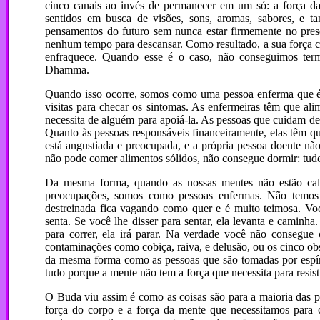
cinco canais ao invés de permanecer em um só: a força da 
sentidos em busca de visões, sons, aromas, sabores, e 
pensamentos do futuro sem nunca estar firmemente no pres
nenhum tempo para descansar. Como resultado, a sua força c
enfraquece. Quando esse é o caso, não conseguimos ter
Dhamma.
Quando isso ocorre, somos como uma pessoa enferma que é 
visitas para checar os sintomas. As enfermeiras têm que alim
necessita de alguém para apoiá-la. As pessoas que cuidam de
Quanto às pessoas responsáveis financeiramente, elas têm qu
está angustiada e preocupada, e a própria pessoa doente nã
não pode comer alimentos sólidos, não consegue dormir: tu
Da mesma forma, quando as nossas mentes não estão calma
preocupações, somos como pessoas enfermas. Não temos a
destreinada fica vagando como quer e é muito teimosa. Você
senta. Se você lhe disser para sentar, ela levanta e caminha
para correr, ela irá parar. Na verdade você não consegue c
contaminações como cobiça, raiva, e delusão, ou os cinco ob
da mesma forma como as pessoas que são tomadas por espíri
tudo porque a mente não tem a força que necessita para resist
O Buda viu assim é como as coisas são para a maioria das pe
força do corpo e a força da mente que necessitamos para c