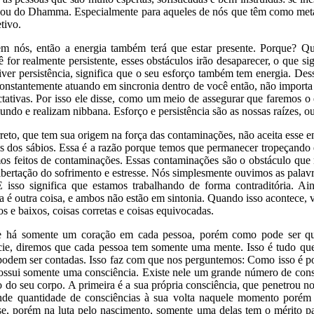
 ou do Dhamma. Especialmente para aqueles de nós que têm como meta a
tivo.
em nós, então a energia também terá que estar presente. Porque? Qu
for realmente persistente, esses obstáculos irão desaparecer, o que s
tiver persistência, significa que o seu esforço também tem energia. D
onstantemente atuando em sincronia dentro de você então, não importa 
ctativas. Por isso ele disse, como um meio de assegurar que faremos 
undo e realizam nibbana. Esforço e persistência são as nossas raízes, o
eto, que tem sua origem na força das contaminações, não aceita esse en
os dos sábios. Essa é a razão porque temos que permanecer tropeçand
s feitos de contaminações. Essas contaminações são o obstáculo que 
 a libertação do sofrimento e estresse. Nós simplesmente ouvimos as pa
 isso significa que estamos trabalhando de forma contraditória. Ai
 é outra coisa, e ambos não estão em sintonia. Quando isso acontece, v
s e baixos, coisas corretas e coisas equivocadas.
ue há somente um coração em cada pessoa, porém como pode ser que
cie, diremos que cada pessoa tem somente uma mente. Isso é tudo qu
 podem ser contadas. Isso faz com que nos perguntemos: Como isso é p
i somente uma consciência. Existe nele um grande número de consciên
tro do seu corpo. A primeira é a sua própria consciência, que penetrou
de quantidade de consciências à sua volta naquele momento porém 
 porém na luta pelo nascimento, somente uma delas tem o mérito par