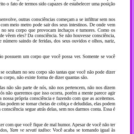
 o fato de termos sido capazes de estabelecer uma posição
envolve, outras consciências começam a se infiltrar sem nos
com meio metro pode sair dos seus intestinos. De onde vem
s no seu corpo que provocam inchaços e tumores. Como os
nde vêem eles? Da consciência. Se não houvesse consciência,
número saindo de feridas, dos seus ouvidos e olhos, nariz,
s não possuem um corpo que você possa ver. Somente se você
e se ocultam no seu corpo são tantas que você não pode dizer
corpo, não existe forma de dizer quantas são.
Elas não são parte de nós, não nos pertencem, não nos dizem
Nós não queremos que isso ocorra, porém a mente parece agir
a nossa própria consciência e fazendo com que as aceitemos.
las podem se tornar cheias de cobiça e deludidas, elas podem
 consciência segue atrás delas, sem nos darmos conta. Essa é
 fazer com que você fique de mal humor. Apesar de você não ter
ados,
Yam ve sevati tadiso
: Você acaba se tornando igual às