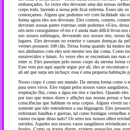
embaraçados. Às vezes eles devoram uma das nossas orelhas,
corpo todo, fazendo a nossa pele ficar enferma. Esses são os
contorçamos. Alguns que podemos ver com facilidade são os 
forma agora eles nos devoram. Eles comem, comem, comem –
devoram nossas partes externas onde podemos vê-los, dessa 
nós nem conseguimos vê-los e é ainda mais difícil livrar-no
nos nossos estômagos, devorando nos nossos rins, nosso f
lugares. Eles devoram no exterior e causam doenças da pel
vermes possuem 108 clãs. Dessa forma quando há muitos ine
nos alinhamos com eles sem mesmo nos dar conta. Como isso 
enraivecidos e lutam. Às vezes eles se encontram nas ruas e
entre si. Eles passeiam pelo nosso corpo da mesma forma c
Esse vem por aqui aquele segue por ali, eles se encontram e
ali até que surja um inchaço: essa é uma pequena habitação p
Nosso corpo é como um mundo. Da mesma forma como o mund
para seres vivos. Eles viajam pelos nossos vasos sangüíneos,
respiração flui, como a água em rios e riachos. Quando ele
por isso que temos dores e aflições nas nossas pernas e b
consciências que habitam os seus corpos. Alguns vivem na c
somente que não entendemos a sua linguagem. Eles possuem um
enfrentam batalhas e guerras, tal como formigas vermelhas e
vamos escapar disso tudo? Os seres nos nossos olhos reivindi
ouvidos. Aqueles nos nossos vasos sangüíneos reivindicam o 
feudos. Como os textos dizem, existem sensações que surg