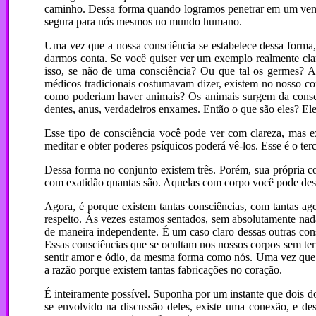
caminho. Dessa forma quando logramos penetrar em um vent
segura para nós mesmos no mundo humano.
Uma vez que a nossa consciência se estabelece dessa forma,
darmos conta. Se você quiser ver um exemplo realmente cl
isso, se não de uma consciência? Ou que tal os germes? 
médicos tradicionais costumavam dizer, existem no nosso co
como poderiam haver animais? Os animais surgem da consciê
dentes, anus, verdadeiros enxames. Então o que são eles? El
Esse tipo de consciência você pode ver com clareza, mas e
meditar e obter poderes psíquicos poderá vê-los. Esse é o ter
Dessa forma no conjunto existem três. Porém, sua própria co
com exatidão quantas são. Aquelas com corpo você pode desc
Agora, é porque existem tantas consciências, com tantas ag
respeito. Às vezes estamos sentados, sem absolutamente nad
de maneira independente. É um caso claro dessas outras con
Essas consciências que se ocultam nos nossos corpos sem ter
sentir amor e ódio, da mesma forma como nós. Uma vez que el
a razão porque existem tantas fabricações no coração.
É inteiramente possível. Suponha por um instante que dois dos
se envolvido na discussão deles, existe uma conexão, e 