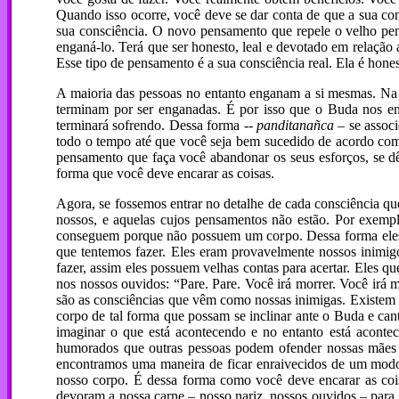
Quando isso ocorre, você deve se dar conta de que a sua co
sua consciência. O novo pensamento que repele o velho pe
enganá-lo. Terá que ser honesto, leal e devotado em relação 
Esse tipo de pensamento é a sua consciência real. Ela é hone
A maioria das pessoas no entanto enganam a si mesmas. Na ve
terminam por ser enganadas. É por isso que o Buda nos e
terminará sofrendo. Dessa forma --
panditanañca
– se associ
todo o tempo até que você seja bem sucedido de acordo com 
pensamento que faça você abandonar os seus esforços, se d
forma que você deve encarar as coisas.
Agora, se fossemos entrar no detalhe de cada consciência qu
nossos, e aquelas cujos pensamentos não estão. Por exemp
conseguem porque não possuem um corpo. Dessa forma eles 
que tentemos fazer. Eles eram provavelmente nossos inimi
fazer, assim eles possuem velhas contas para acertar. Eles
nos nossos ouvidos: “Pare. Pare. Você irá morrer. Você irá m
são as consciências que vêm como nossas inimigas. Existem 
corpo de tal forma que possam se inclinar ante o Buda e c
imaginar o que está acontecendo e no entanto está acon
humorados que outras pessoas podem ofender nossas mães e
encontramos uma maneira de ficar enraivecidos de um modo f
nosso corpo. É dessa forma como você deve encarar as cois
devoram a nossa carne – nosso nariz, nossos ouvidos – para