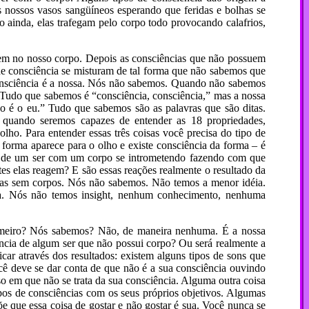
 nossos vasos sangüíneos esperando que feridas e bolhas se
ainda, elas trafegam pelo corpo todo provocando calafrios,
vivem no nosso corpo. Depois as consciências que não possuem
 de consciência se misturam de tal forma que não sabemos que
consciência é a nossa. Nós não sabemos. Quando não sabemos
udo que sabemos é “consciência, consciência,” mas a nossa
o é o eu.” Tudo que sabemos são as palavras que são ditas.
 quando seremos capazes de entender as 18 propriedades,
lho. Para entender essas três coisas você precisa do tipo de
forma aparece para o olho e existe consciência da forma – é
ia de um ser com um corpo se intrometendo fazendo com que
es elas reagem? E são essas reações realmente o resultado da
cias sem corpos. Nós não sabemos. Não temos a menor idéia.
da. Nós não temos insight, nenhum conhecimento, nenhuma
rimeiro? Nós sabemos? Não, de maneira nenhuma. É a nossa
ncia de algum ser que não possui corpo? Ou será realmente a
car através dos resultados: existem alguns tipos de sons que
ê deve se dar conta de que não é a sua consciência ouvindo
so em que não se trata da sua consciência. Alguma outra coisa
upos de consciências com os seus próprios objetivos. Algumas
e que essa coisa de gostar e não gostar é sua. Você nunca se