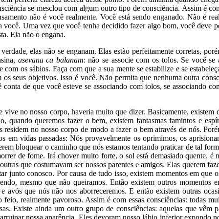
nsciência se mesclou com algum outro tipo de consciência. Assim é co
nsamento não é você realmente. Você está sendo enganado. Não é real
a você. Uma vez que você tenha decidido fazer algo bom, você deve pers
sta. Ela não o engana.
rdade, elas não se enganam. Elas estão perfeitamente corretas, porém 
nsina,
asevana ca balanam
: não se associe com os tolos. Se você se
e com os sábios. Faça com que a sua mente se estabilize e se estabel
os seus objetivos. Isso é você. Não permita que nenhuma outra consc
ê conta de que você esteve se associando com tolos, se associando c
e vive no nosso corpo, haveria muito que dizer. Basicamente, existem 
lo, quando queremos fazer o bem, existem fantasmas famintos e espí
residem no nosso corpo de modo a fazer o bem através de nós. Porém 
gos em vidas passadas: Nós provavelmente os oprimimos, os aprisio
 querem bloquear o caminho que nós estamos tentando praticar de tal f
orrer de fome. Irá chover muito forte, o sol está demasiado quente, é
outras que costumavam ser nossos parentes e amigos. Elas querem faz
antar junto conosco. Por causa de tudo isso, existem momentos em que
tecendo, mesmo que não queiramos. Então existem outros momentos 
 avós que nós não nos aborreceremos. E então existem outras ocasi
eio, realmente pavoroso. Assim é com essas consciências: todas muit
as. Existe ainda um outro grupo de consciências: aquelas que vêm pa
 arruinar nossa aparência. Eles devoram nosso lábio inferior expondo