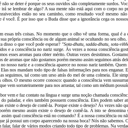
cê não se deter é porque os seus ouvidos são completamente surdos. Vo
 irá se lembrar de algo? A sua mente não está aqui com o corpo no pr
 enraivecidos estão no seu caminho, como resultado você mesmo não
é você. É por isso que o Buda disse que a ignorância cega os nossos
m essas três coisas. No momento que o olho vê uma forma, qual é a 
a sua própria consciência ou de algum animal se ocultando no seu olh
ca disso o que você pode esperar?
"Sota-dhatu, sadda-dhatu, sota-viñ
os e a consciência no nariz surge. Às vezes a nossa consciência gos
os esses aromas para obter mérito. Outras vezes desistimos. Gostam
os de aromas que não gostamos porém mesmo assim seguimos atrás deles
o nosso nariz e a consciência aparece no nosso nariz também. Quem s
 Elas nos mandam todo tipo de falsas informações para nos enganar. 
e as seguimos, tal como um urso atrás do mel de uma colmeia. Ele si
seus olhos. O mesmo ocorre conosco: quando a consciência vem sussur
que vem sorrateiramente para nos arrastar, tal como um médium possuíd
sabor vem e faz contato na língua e surge uma noção chamada consciênc
s do paladar, e eles também possuem consciência. Eles podem saber 
 existe o desejo de comê-la. Porque existe o desejo? Às vezes não qu
orém mesmo assim existe o desejo de comê-la. A isto se denomina se
, assim qual consciência está no comando? É a nossa consciência ou nã
que já possui um corpo aparecendo na nossa boca? Nós não sabemos. O
em falar, falar de vários modos criando todo tipo de problemas. Na ver