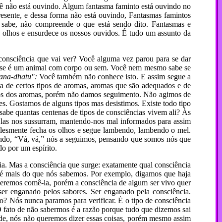
cê não está ouvindo. Algum fantasma faminto está ouvindo no
esente, e dessa forma não está ouvindo, Fantasmas famintos
 sabe, não compreende o que está sendo dito. Fantasmas e
 olhos e ensurdece os nossos ouvidos. É tudo um assunto da
consciência que vai ver? Você alguma vez parou para se dar
o, se é um animal com corpo ou sem. Você nem mesmo sabe se
ñana-dhatu":
Você também não conhece isto. E assim segue a
ta de certos tipos de aromas, aromas que são adequados e de
os dos aromas, porém não damos seguimento. Não agimos de
. Gostamos de alguns tipos mas desistimos. Existe todo tipo
abe quantas centenas de tipos de consciências vivem ali? Às
Elas nos sussurram, mantendo-nos mal informados para assim
mplesmente fecha os olhos e segue lambendo, lambendo o mel.
rando, “Vá, vá,” nós a seguimos, pensando que somos nós que
o por um espírito.
ia. Mas a consciência que surge: exatamente qual consciência
até mais do que nós sabemos. Por exemplo, digamos que haja
eremos comê-la, porém a consciência de algum ser vivo quer
r enganado pelos sabores. Ser enganado pela consciência.
o? Nós nunca paramos para verificar. É o tipo de consciência
 fato de não sabermos é a razão porque tudo que dizemos sai
dade, nós não queremos dizer essas coisas, porém mesmo assim