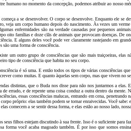
re humano no momento da concepção, podemos atribuir ao nosso mérito
 começa a se desenvolver. O corpo se desenvolve. Enquanto ele se des
aro, veja um corpo humano depois do nascimento. Às vezes um verme 
Algumas enfermidades são na verdade causadas por pequenos animai
rpo oito famílias e doze clãs de animais que provocam doenças. De o
ncia. E alguns deles você pode ver claramente rastejando em grande 
es são uma forma de consciência.
xiste um outro grupo de consciências que são mais traiçoeiras, ela
ceiro tipo de consciência que habita no seu corpo.
nsciência é só uma. E então todos os tipos de várias consciências qu
rever como muitas. E quanto àquelas sem corpo, mas que vivem no seu 
endas distintas, que o Buda nos disse para não nos juntarmos a elas. 
a de errado, e de repente uma coisa conduz a outra dentro da mente. 
sciências, essas consciências malucas, entrando em cena, penetrando n
 corpo próprio: elas também podem se tornar enraivecidas. Você sabe: e
as comecem a se sentir dessa forma, e elas estão ao nosso lado, nossa
 seus filhos estejam discutindo à sua frente. Isso é o suficiente para
dessa forma você acaba magoado também. É por isso que somos ensin