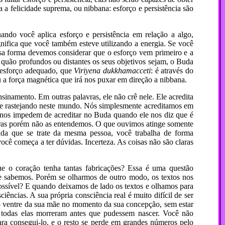
 felicidade suprema, ou nibbana: esforço e persistência são
ando você aplica esforço e persistência em relação a algo,
ignifica que você também esteve utilizando a energia. Se você
essa forma devemos considerar que o esforço vem primeiro e a
quão profundos ou distantes os seus objetivos sejam, o Buda
o esforço adequado, que
Viriyena dukkhamacceti
: é através do
u a força magnética que irá nos puxar em direção a nibbana.
sinamento. Em outras palavras, ele não crê nele. Ele acredita
o e rastejando neste mundo. Nós simplesmente acreditamos em
nos impedem de acreditar no Buda quando ele nos diz que é
lavras porém não as entendemos. O que ouvimos atinge somente
nda que se trate da mesma pessoa, você trabalha de forma
ocê começa a ter dúvidas. Incerteza. As coisas não são claras
 o coração tenha tantas fabricações? Essa é uma questão
e sabemos. Porém se olharmos de outro modo, os textos nos
ossível? E quando deixamos de lado os textos e olhamos para
cias. A sua própria consciência real é muito difícil de ser
 no ventre da sua mãe no momento da sua concepção, sem estar
todas elas morreram antes que pudessem nascer. Você não
a consegui-lo, e o resto se perde em grandes números pelo