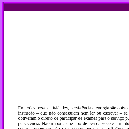
Em todas nossas atividades, persistência e energia são coi
instrução – que não conseguiam nem ler ou escrever – se
obtiveram o direito de participar de exames para o serviço
persistência. Não importa que tipo de pessoa você é – muito
energia no seu coração, existirá esperança para você. Quanto à