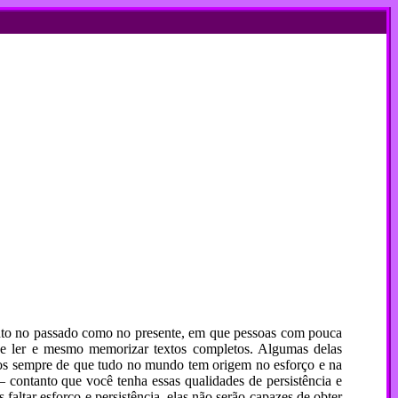
tanto no passado como no presente, em que pessoas com pouca
de ler e mesmo memorizar textos completos. Algumas delas
-nos sempre de que tudo no mundo tem origem no esforço e na
– contanto que você tenha essas qualidades de persistência e
 faltar esforço e persistência, elas não serão capazes de obter