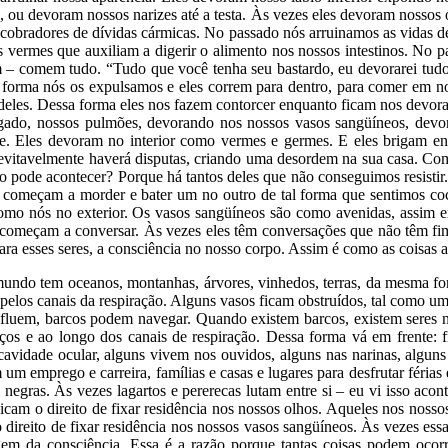
 ou devoram nossos narizes até a testa. Às vezes eles devoram nossos 
 cobradores de dívidas cármicas. No passado nós arruinamos as vidas d
vermes que auxiliam a digerir o alimento nos nossos intestinos. No 
 comem tudo. “Tudo que você tenha seu bastardo, eu devorarei tudo.”
forma nós os expulsamos e eles correm para dentro, para comer em no
s deles. Dessa forma eles nos fazem contorcer enquanto ficam nos devo
ígado, nossos pulmões, devorando nos nossos vasos sangüíneos, dev
e. Eles devoram no interior como vermes e germes. E eles brigam entr
vitavelmente haverá disputas, criando uma desordem na sua casa. Como
pode acontecer? Porque há tantos deles que não conseguimos resistir.
 começam a morder e bater um no outro de tal forma que sentimos coce
omo nós no exterior. Os vasos sangüíneos são como avenidas, assim 
 começam a conversar. Às vezes eles têm conversações que não têm fim
ara esses seres, a consciência no nosso corpo. Assim é como as coisas 
o tem oceanos, montanhas, árvores, vinhedos, terras, da mesma for
 pelos canais da respiração. Alguns vasos ficam obstruídos, tal como u
s fluem, barcos podem navegar. Quando existem barcos, existem seres
raços e ao longo dos canais de respiração. Dessa forma vá em frente:
avidade ocular, alguns vivem nos ouvidos, alguns nas narinas, alguns
 emprego e carreira, famílias e casas e lugares para desfrutar férias
 negras. Às vezes lagartos e pererecas lutam entre si – eu vi isso a
cam o direito de fixar residência nos nossos olhos. Aqueles nos nossos
direito de fixar residência nos nossos vasos sangüíneos. Às vezes ess
em da consciência. Essa é a razão porque tantas coisas podem ocor