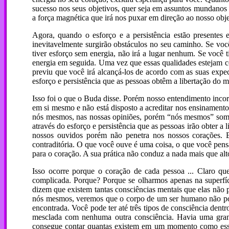
sucesso nos seus objetivos, quer seja em assuntos mundanos
a força magnética que irá nos puxar em direção ao nosso obje
Agora, quando o esforço e a persistência estão presentes 
inevitavelmente surgirão obstáculos no seu caminho. Se você 
tiver esforço sem energia, não irá a lugar nenhum. Se você 
energia em seguida. Uma vez que essas qualidades estejam c
previu que você irá alcançá-los de acordo com as suas expe
esforço e persistência que as pessoas obtêm a libertação do m
Isso foi o que o Buda disse. Porém nosso entendimento incorr
em si mesmo e não está disposto a acreditar nos ensinament
nós mesmos, nas nossas opiniões, porém “nós mesmos” somo
através do esforço e persistência que as pessoas irão obter
nossos ouvidos porém não penetra nos nossos corações. E
contraditória. O que você ouve é uma coisa, o que você pensa
para o coração. A sua prática não conduz a nada mais que alto
Isso ocorre porque o coração de cada pessoa ... Claro q
complicada. Porque? Porque se olharmos apenas na superfí
dizem que existem tantas consciências mentais que elas não
nós mesmos, veremos que o corpo de um ser humano não possu
encontrada. Você pode ter até três tipos de consciência den
mesclada com nenhuma outra consciência. Havia uma gran
consegue contar quantas existem em um momento como esse,