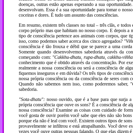
doenças, outras estão apenas esperando a sua oportunidade
desenvolvam. Essa é a sua oportunidade para tomar o nosso
coceiras e dores. É tudo um assunto das consciências.
Em resumo, existem três classes no total – três clãs, e tod
corpo próprio mas que habitam no nosso corpo. E depois a no
tipo de consciência pertence aos animais com corpos, que 
isso, como podemos saber acerca dos cinco agregados?
"Viñ
consciência é tão frouxa e débil que se parece a uma cord
Somente quando desenvolvemos sabedoria através da conc
começando com:
"Cakkhu-dhatu, rupa-dhatu, cakkhu-viññ
conhecimento que é obtido através da concentração. Por exe
realmente a nossa consciência ou será a consciência de a
fiquemos inseguros e em dúvida? Os três tipos de consciênci
nossa própria consciência ou da consciência de seres com 
Quando não sabemos nem isso, como poderemos saber,
"
sabedoria.
"Sota-dhatu":
nosso ouvido, que é a base para que surja a
própria consciência que ouve os sons? É a consciência de a
nossa consciência? Examine as coisas com cuidado de forma q
você gosta de ouvir porém você sabe que eles não são bons
porque ela não é leal com você. Existem outros tipos de sons
provavelmente se infiltrou e está atrapalhando. Você deve e
vezes você ouve outras pessoas falando. O que elas dizem é 