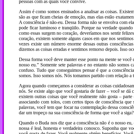
pessoas com as quais você convive.
Assim é como somos ensinados a analisar as coisas. Existe
são as que ficam cheias de emoção, mas elas estão exatament
A consciência é não-eu. Dessa forma não se envolva com ela. 
pode ficar luminoso e tranqüilo. Porque na verdade quando 
como essas surgem no coração, deveríamos nos sentir felizes
coração, existem somente alguns casos em que nos sentimos 
vezes existe um número enorme dessas outras consciências
dizemos as coisas erradas e sentimos remorso depois. Isso oc
Dessa forma você deve manter esse ponto na mente se você q
nosso eu.” Somente sete palavras e no entanto não somos c
confuso. Tudo que conseguimos pensar é que a consciência
somos. Isso somos nós. Nós tomamos partido com relação a t
Agora quando começamos a considerar as coisas cuidadosament
nós. Se existe algo que você gostaria de fazer – você se dá 
existem outras coisas que você realmente não gosta – parte 
associando com tolos, com certos tipos de consciência que 
palavras, você tem que focar na contemplação dessa consciênc
dar um tropeço na sua consciência de forma que você a siga? 
Quando o Buda nos diz que a consciência não é o nosso eu, q
nossa é leal, honesta e verdadeira conosco. Suponha que v
você gosta de fazer. Você realmente obtém benefícios. Voc