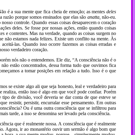
Não é a sua mente que fica cheia de emoção; as mentes
deles
é a razão porque somos ensinados que elas são
anatta,
não-eu.
sob nosso controle. Quando essas coisas desaparecem o coração
ações deles. Se fosse por nossas ações, então quando coisas
izes e contentes. Mas na verdade, quando as coisas surgem no
e não estamos nada felizes. Existe um conflito na mente. Às
ceitá-las. Quando isso ocorre fazemos as coisas erradas e
nosso verdadeiro coração.
porém nós não o entendemos. Ele diz, “A consciência não é o
 não estão concentrados, dessa forma tudo que ouvimos fica
omeçamos a tomar posições em relação a tudo. Isso é o que
 se existe algo ali que seja honesto, leal e verdadeiro para
 e realiza, então isso é algo em que você pode confiar. Porém
 tipo de divisão, você deveria se dar conta de que esteve se
 resistir, persistir, encurralar esse pensamento. Em outras
consciência? Ou é uma outra consciência que se infiltrou para
ais tarde, a isso se denomina ser levado pela consciência.
ciência que é realmente nossa. A consciência que é realmente
ão. Agora, ir ao monastério ouvir um sermão é algo bom que
ga a hora, a sua mente mudou, porque – simplesmente mudou.