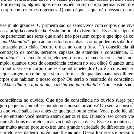
. Por exemplo, alguns tipos de consciência sem corpo permanecem nos
 corpo como vermes e germes. Quanto àquelas que não possuem corpo 
os eles muito grandes. O primeiro são os seres vivos com corpos que 
ssa própria consciência. Assim no total existem três. Esses três tipos
tipos pertencem aos seres que ainda não possuem corpo e que tipo de 
ñanakkhandho
" que cantamos todas manhãs –como podemos sabê-lo? T
a arrastada pelo chão. Ocorre o mesmo com a frase, “A consciência nã
entração da mente, seremos capazes de entender a consciência. É
ana-dhatu
" – elemento olho, elemento forma, elemento consciência no o
mplo, quantos tipos de consciência existem no seu olho? Quando uma 
lgum outro ser sem corpo que está se intrometendo? Ou é a consciênc
a que surgem no olho, que vêm as formas: de quantas maneiras diferent
corpos que habitam o nosso corpo? Ou serão o resultado de consciên
Cakkhu-dhatu, rupa-dhatu, cakkhu-viññana-dhatu
"? Não existe saí
 consciência no ouvido. Que tipo de consciência no ouvido surge p
lgum pequeno animal escondido nos nossos ouvidos? Ou será a consciê
ue você saiba isto antes de qualquer outra coisa. Você pode identifi
 e no entanto você mesmo assim quer ouvi-los. Quando isso ocorre voc
 que são bons e corretos, mas você não gosta deles. Esse é um outro ca
star muito atento porque existe uma grande variedade de diferentes gr
correto e verdadeiro porém não lhe agrada. Dessa forma você pressupõ