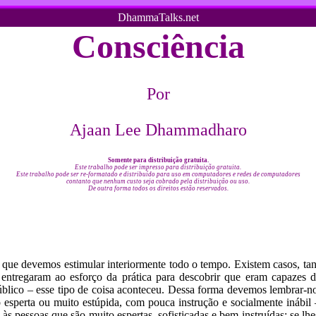
DhammaTalks.net
Consciência
Por
Ajaan Lee Dhammadharo
Somente para distribuição gratuita.
Este trabalho pode ser impresso para distribuição gratuita.
Este trabalho pode ser re-formatado e distribuído para uso em computadores e redes de computadores
contanto que nenhum custo seja cobrado pela distribuição ou uso.
De outra forma todos os direitos estão reservados.
sas que devemos estimular interiormente todo o tempo. Existem casos, 
 entregaram ao esforço da prática para descobrir que eram capazes 
 público – esse tipo de coisa aconteceu. Dessa forma devemos lembrar
 esperta ou muito estúpida, com pouca instrução e socialmente inábil 
s pessoas que são muito espertas, sofisticadas e bem instruídas: se lhes