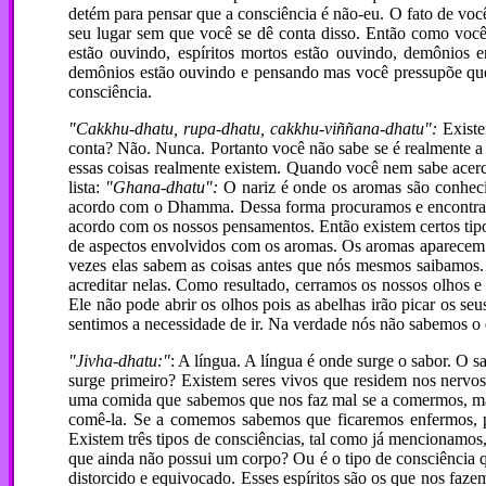
detém para pensar que a consciência é não-eu. O fato de vo
seu lugar sem que você se dê conta disso. Então como você
estão ouvindo, espíritos mortos estão ouvindo, demônios
demônios estão ouvindo e pensando mas você pressupõe que 
consciência.
"Cakkhu-dhatu, rupa-dhatu, cakkhu-viññana-dhatu":
Existe
conta? Não. Nunca. Portanto você não sabe se é realmente 
essas coisas realmente existem. Quando você nem sabe acer
lista:
"Ghana-dhatu":
O nariz é onde os aromas são conhecid
acordo com o Dhamma. Dessa forma procuramos e encontram
acordo com os nossos pensamentos. Então existem certos tip
de aspectos envolvidos com os aromas. Os aromas aparecem n
vezes elas sabem as coisas antes que nós mesmos saibamos.
acreditar nelas. Como resultado, cerramos os nossos olhos 
Ele não pode abrir os olhos pois as abelhas irão picar os 
sentimos a necessidade de ir. Na verdade nós não sabemos o 
"Jivha-dhatu:"
: A língua. A língua é onde surge o sabor. O 
surge primeiro? Existem seres vivos que residem nos nervo
uma comida que sabemos que nos faz mal se a comermos, mas
comê-la. Se a comemos sabemos que ficaremos enfermos, p
Existem três tipos de consciências, tal como já mencionamos
que ainda não possui um corpo? Ou é o tipo de consciência 
distorcido e equivocado. Esses espíritos são os que nos faz