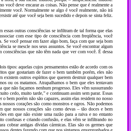
mo você deve encarar as coisas. Não pense que é realmente a
mente você. Normalmente se algo é você realmente, não irá
istir até que você seja bem sucedido e depois se sinta feliz.
essas outras consciências se infiltram de tal forma que elas
 associar com esse tipo de consciência com freqüência, você
eça. Se você pensar em fazer algo bom, faça com que seja bom
iência se mescle nos seus assuntos. Se você encontrar algum
om consciências que não têm nada que ver com você. É dessa
dois tipos: aquelas cujos pensamentos estão de acordo com os
ritos que gostariam de fazer o bem também porém, eles não
existem outros espíritos que querem destruir qualquer bem
namos ou os matamos. Atrapalhamos o bem que eles tentavam
orma que não façamos nenhum progresso. Eles vêm sussurrando
 muito cedo, muito tarde,” e continuam assim sem parar. Essas
er o bem porém não são capazes, assim elas residem no nosso
 os nossos corações são como monstros e ogros. Não podemos
em que nossos corações são como devas – tão doces e bem
ões em que não existe uma razão para a raiva e no entanto
o confusas e criando confusão, e elas vêm se infiltrando no
ra cobrar antigas dívidas cármicas. Elas são os germes que
 nossos dentes fazendo com que nos sintamos envergonhados e