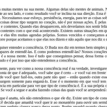
m muitas mentes na sua mente. Algumas delas são mentes de animais. 
e ao seu lado, e como resultado você se inclina na sua direção. Essa 
Necessitamos usar esforço, persistência, energia, para ter as coisas 
coisas desse tipo surgem no coração, não é por nossas ações. É pelas 
 e contentes. Quando elas desaparecem, nós deveríamos nos sentir fel
contentes com o que está acontecendo. Existem outras situações em qu
 e elas têm muitas agendas próprias. Somos vencidos e começamos a a
orre porque aceitamos o que elas nos dizem e não aquilo que nos diz o 
uiser entender a consciência. O Buda nos diz em termos bem simples 
apazes de entendê-las. E como podemos entendê-las? Nossos corações
 é a nossa mente. Isso é tudo que conseguimos pensar, dessa forma c
udo e é por isso que não entendemos a consciência.
e, para ver como a nossa consciência real é na verdade, investigaremos
conta de que é adequado, você sabe que é certo – e você vai em frente
de você quer fazê-los, outra parte não quer – então quando existe esse
surgem somente para enganá-lo. Esse é o momento em que você tem que
ia em particular para ver que tipo de consciência é. É a sua própria 
Se você a segue e acaba fazendo coisas das quais você se arrependerá m
ue é anatta, nós não entendemos o que ele diz. Existe um tipo de cons
ocê decida que amanhã você quer ir ao monastério para ouvir um serm
ê tem perfeita clareza acerca desse ponto. Porém amanhã quando che