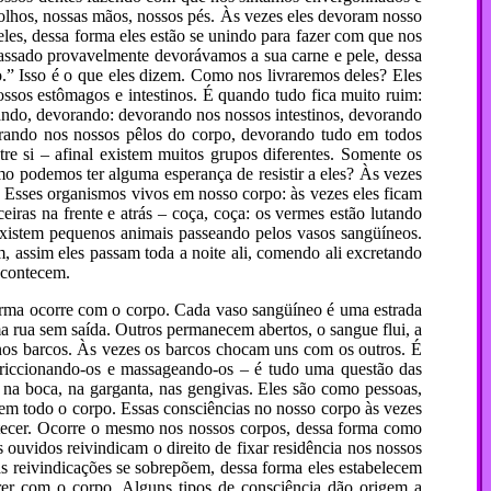
olhos, nossas mãos, nossos pés. Às vezes eles devoram nosso
eles, dessa forma eles estão se unindo para fazer com que nos
passado provavelmente devorávamos a sua carne e pele, dessa
 Isso é o que eles dizem. Como nos livraremos deles? Eles
ssos estômagos e intestinos. É quando tudo fica muito ruim:
rando, devorando: devorando nos nossos intestinos, devorando
orando nos nossos pêlos do corpo, devorando tudo em todos
e si – afinal existem muitos grupos diferentes. Somente os
 podemos ter alguma esperança de resistir a eles? Às vezes
 Esses organismos vivos em nosso corpo: às vezes eles ficam
iras na frente e atrás – coça, coça: os vermes estão lutando
existem pequenos animais passeando pelos vasos sangüíneos.
, assim eles passam toda a noite ali, comendo ali excretando
acontecem.
ma ocorre com o corpo. Cada vaso sangüíneo é uma estrada
ma rua sem saída. Outros permanecem abertos, o sangue flui, a
 nos barcos. Às vezes os barcos chocam uns com os outros. É
 friccionando-os e massageando-os – é tudo uma questão das
 na boca, na garganta, nas gengivas. Eles são como pessoas,
 em todo o corpo. Essas consciências no nosso corpo às vezes
contecer. Ocorre o mesmo nos nossos corpos, dessa forma como
 ouvidos reivindicam o direito de fixar residência nos nossos
as reivindicações se sobrepõem, dessa forma eles estabelecem
rer com o corpo. Alguns tipos de consciência dão origem a