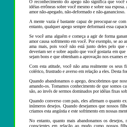
O reconhecimento do apego não significa que você de
idéias errôneas sobre você mesmo e sobre sua esposa.
amor não-apegado, não-deformado e não-ganancioso.
A mente vazia é bastante capaz de preocupar-se com 
entanto, qualquer apego sempre deformará essa capaci
Se você ama alguém e começa a agir de forma gananc
amor causa sofrimento em você. Por exemplo, se ao ama
ama mais, pois você não está junto deles pelo que 
deveriam ser e sobre aquilo que você gostaria em que
sejam bons e que obtenham a aprovação nos exames es
Com esta atitude, você não ama realmente os seus filh
colérico, frustrado e averso em relação a eles. Desta 
Quando abandonamos o apego, descobrimos que nossa 
amando-os. Tomamos conhecimento de que somos capaz
são, ao invés de sermos dominados por idéias fixas so
Quando converso com pais, eles afirmam o quanto exis
inúmeros desejos. Quando desejamos que nossos fil
criamos esta angústia e este sofrimento em nossas ment
No entanto, quanto mais abandonamos os desejos, m
conscientes em relação ao modo como nossos filhos