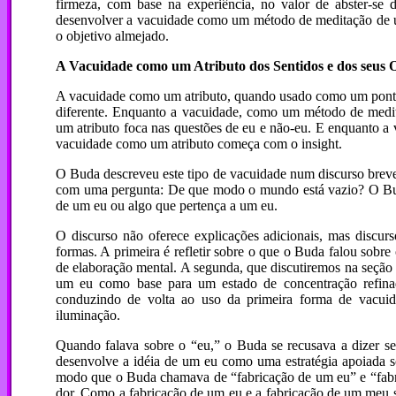
firmeza, com base na experiência, no valor de abster-se d
desenvolver a vacuidade como um método de meditação de um
o objetivo almejado.
A Vacuidade como um Atributo dos Sentidos e dos seus 
A vacuidade como um atributo, quando usado como um ponto d
diferente. Enquanto a vacuidade, como um método de medit
um atributo foca nas questões de eu e não-eu. E enquanto 
vacuidade como um atributo começa com o insight.
O Buda descreveu este tipo de vacuidade num discurso breve
com uma pergunta: De que modo o mundo está vazio? O Buda
de um eu ou algo que pertença a um eu.
O discurso não oferece explicações adicionais, mas discur
formas. A primeira é refletir sobre o que o Buda falou sob
de elaboração mental. A segunda, que discutiremos na seção 
um eu como base para um estado de concentração refina
conduzindo de volta ao uso da primeira forma de vacu
iluminação.
Quando falava sobre o “eu,” o Buda se recusava a dizer s
desenvolve a idéia de um eu como uma estratégia apoiada s
modo que o Buda chamava de “fabricação de um eu” e “fabri
dor. Como a fabricação de um eu e a fabricação de um meu s