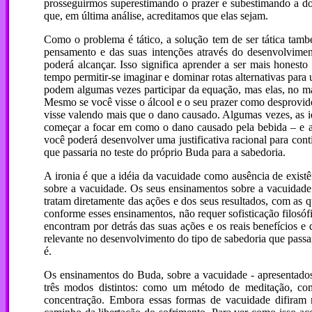
prosseguirmos superestimando o prazer e subestimando a d
que, em última análise, acreditamos que elas sejam.
Como o problema é tático, a solução tem de ser tática tamb
pensamento e das suas intenções através do desenvolvimen
poderá alcançar. Isso significa aprender a ser mais honest
tempo permitir-se imaginar e dominar rotas alternativas par
podem algumas vezes participar da equação, mas elas, no m
Mesmo se você visse o álcool e o seu prazer como desprovido
visse valendo mais que o dano causado. Algumas vezes, as id
começar a focar em como o dano causado pela bebida – e as 
você poderá desenvolver uma justificativa racional para con
que passaria no teste do próprio Buda para a sabedoria.
A ironia é que a idéia da vacuidade como ausência de exist
sobre a vacuidade. Os seus ensinamentos sobre a vacuidade 
tratam diretamente das ações e dos seus resultados, com as 
conforme esses ensinamentos, não requer sofisticação filosófi
encontram por detrás das suas ações e os reais benefícios e
relevante no desenvolvimento do tipo de sabedoria que passa
é.
Os ensinamentos do Buda, sobre a vacuidade - apresentados
três modos distintos: como um método de meditação, co
concentração. Embora essas formas de vacuidade difiram 