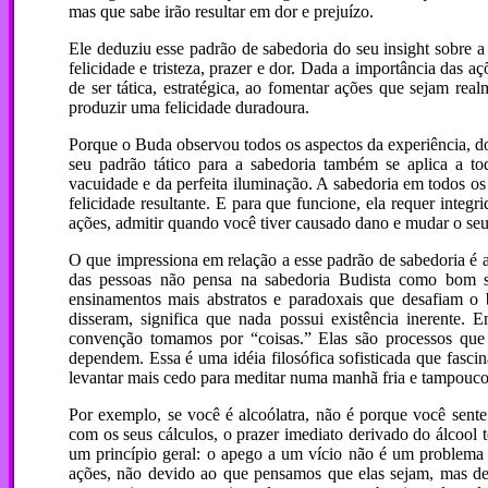
mas que sabe irão resultar em dor e prejuízo.
Ele deduziu esse padrão de sabedoria do seu insight sobre a
felicidade e tristeza, prazer e dor. Dada a importância das 
de ser tática, estratégica, ao fomentar ações que sejam rea
produzir uma felicidade duradoura.
Porque o Buda observou todos os aspectos da experiência, do g
seu padrão tático para a sabedoria também se aplica a to
vacuidade e da perfeita iluminação. A sabedoria em todos os 
felicidade resultante. E para que funcione, ela requer integ
ações, admitir quando você tiver causado dano e mudar o seu
O que impressiona em relação a esse padrão de sabedoria é a 
das pessoas não pensa na sabedoria Budista como bom se
ensinamentos mais abstratos e paradoxais que desafiam o
disseram, significa que nada possui existência inerente. 
convenção tomamos por “coisas.” Elas são processos que 
dependem. Essa é uma idéia filosófica sofisticada que fasci
levantar mais cedo para meditar numa manhã fria e tampouco
Por exemplo, se você é alcoólatra, não é porque você sente
com os seus cálculos, o prazer imediato derivado do álcool 
um princípio geral: o apego a um vício não é um problema 
ações, não devido ao que pensamos que elas sejam, mas dev