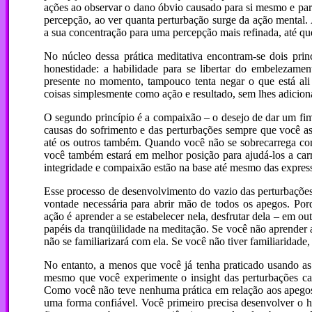
ações ao observar o dano óbvio causado para si mesmo e par
percepção, ao ver quanta perturbação surge da ação mental
a sua concentração para uma percepção mais refinada, até qu
No núcleo dessa prática meditativa encontram-se dois prin
honestidade: a habilidade para se libertar do embelezame
presente no momento, tampouco tenta negar o que está ali 
coisas simplesmente como ação e resultado, sem lhes adicion
O segundo princípio é a compaixão – o desejo de dar um fim
causas do sofrimento e das perturbações sempre que você as
até os outros também. Quando você não se sobrecarrega com
você também estará em melhor posição para ajudá-los a carr
integridade e compaixão estão na base até mesmo das express
Esse processo de desenvolvimento do vazio das perturbações 
vontade necessária para abrir mão de todos os apegos. Po
ação é aprender a se estabelecer nela, desfrutar dela – em ou
papéis da tranqüilidade na meditação. Se você não aprender 
não se familiarizará com ela. Se você não tiver familiaridade, 
No entanto, a menos que você já tenha praticado usando as 
mesmo que você experimente o insight das perturbações caus
Como você não teve nenhuma prática em relação aos apegos m
uma forma confiável. Você primeiro precisa desenvolver o h