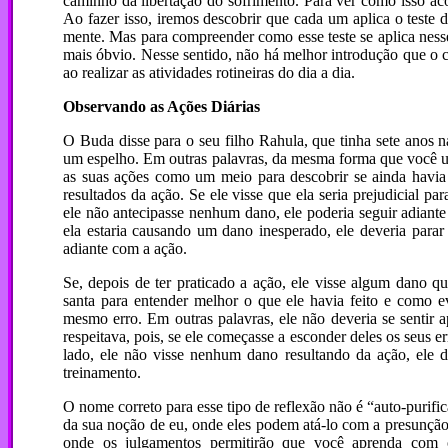
caminho da libertação do sofrimento. Para ver como isso ac
Ao fazer isso, iremos descobrir que cada um aplica o teste
mente. Mas para compreender como esse teste se aplica nesse
mais óbvio. Nesse sentido, não há melhor introdução que o c
ao realizar as atividades rotineiras do dia a dia.
Observando as Ações Diárias
O Buda disse para o seu filho Rahula, que tinha sete anos 
um espelho. Em outras palavras, da mesma forma que você usa
as suas ações como um meio para descobrir se ainda havia a
resultados da ação. Se ele visse que ela seria prejudicial p
ele não antecipasse nenhum dano, ele poderia seguir adiante
ela estaria causando um dano inesperado, ele deveria parar
adiante com a ação.
Se, depois de ter praticado a ação, ele visse algum dano q
santa para entender melhor o que ele havia feito e como ev
mesmo erro. Em outras palavras, ele não deveria se sentir 
respeitava, pois, se ele começasse a esconder deles os seus 
lado, ele não visse nenhum dano resultando da ação, ele d
treinamento.
O nome correto para esse tipo de reflexão não é “auto-purif
da sua noção de eu, onde eles podem atá-lo com a presunção 
onde os julgamentos permitirão que você aprenda com o