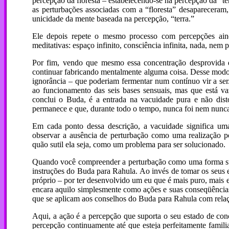
percepção da floresta – estabelecendo-se na percepção da “t
as perturbações associadas com a “floresta” desapareceram,
unicidade da mente baseada na percepção, “terra.”
Ele depois repete o mesmo processo com percepções ainda
meditativas: espaço infinito, consciência infinita, nada, ne
Por fim, vendo que mesmo essa concentração desprovida d
continuar fabricando mentalmente alguma coisa. Desse modo el
ignorância – que poderiam fermentar num contínuo vir a ser.
ao funcionamento das seis bases sensuais, mas que está vaz
conclui o Buda, é a entrada na vacuidade pura e não dis
permanece e que, durante todo o tempo, nunca foi nem nunca
Em cada ponto dessa descrição, a vacuidade significa um
observar a ausência de perturbação como uma realização po
quão sutil ela seja, como um problema para ser solucionado.
Quando você compreender a perturbação como uma forma suti
instruções do Buda para Rahula. Ao invés de tomar os seus 
próprio – por ter desenvolvido um eu que é mais puro, mais
encara aquilo simplesmente como ações e suas conseqüências.
que se aplicam aos conselhos do Buda para Rahula com relaç
Aqui, a ação é a percepção que suporta o seu estado de conc
percepção continuamente até que esteja perfeitamente famil