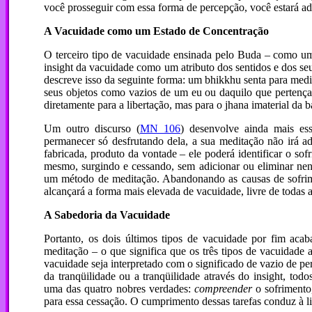
você prosseguir com essa forma de percepção, você estará a
A Vacuidade como um Estado de Concentração
O terceiro tipo de vacuidade ensinada pelo Buda – como u
insight da vacuidade como um atributo dos sentidos e dos se
descreve isso da seguinte forma: um bhikkhu senta para medit
seus objetos como vazios de um eu ou daquilo que pertença 
diretamente para a libertação, mas para o jhana imaterial d
Um outro discurso (
MN 106
) desenvolve ainda mais es
permanecer só desfrutando dela, a sua meditação não irá 
fabricada, produto da vontade – ele poderá identificar o sof
mesmo, surgindo e cessando, sem adicionar ou eliminar ne
um método de meditação. Abandonando as causas de sofrime
alcançará a forma mais elevada de vacuidade, livre de todas a
A Sabedoria da Vacuidade
Portanto, os dois últimos tipos de vacuidade por fim ac
meditação – o que significa que os três tipos de vacuidade
vacuidade seja interpretado com o significado de vazio de per
da tranqüilidade ou a tranqüilidade através do insight, tod
uma das quatro nobres verdades:
compreender
o sofriment
para essa cessação. O cumprimento dessas tarefas conduz à li