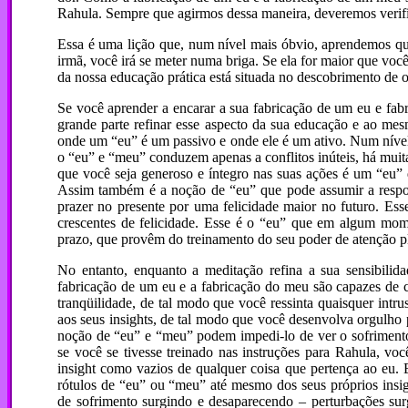
Rahula. Sempre que agirmos dessa maneira, deveremos verific
Essa é uma lição que, num nível mais óbvio, aprendemos qu
irmã, você irá se meter numa briga. Se ela for maior que vo
da nossa educação prática está situada no descobrimento de 
Se você aprender a encarar a sua fabricação de um eu e fabr
grande parte refinar esse aspecto da sua educação e ao me
onde um “eu” é um passivo e onde ele é um ativo. Num nível 
o “eu” e “meu” conduzem apenas a conflitos inúteis, há muit
que você seja generoso e íntegro nas suas ações é um “eu”
Assim também é a noção de “eu” que pode assumir a respons
prazer no presente por uma felicidade maior no futuro. Esse 
crescentes de felicidade. Esse é o “eu” que em algum mome
prazo, que provêm do treinamento do seu poder de atenção pl
No entanto, enquanto a meditação refina a sua sensibilida
fabricação de um eu e a fabricação do meu são capazes de 
tranqüilidade, de tal modo que você ressinta quaisquer int
aos seus insights, de tal modo que você desenvolva orgulho 
noção de “eu” e “meu” podem impedi-lo de ver o sofrimento s
se você se tivesse treinado nas instruções para Rahula, voc
insight como vazios de qualquer coisa que pertença ao eu.
rótulos de “eu” ou “meu” até mesmo dos seus próprios insi
de sofrimento surgindo e desaparecendo – perturbações su