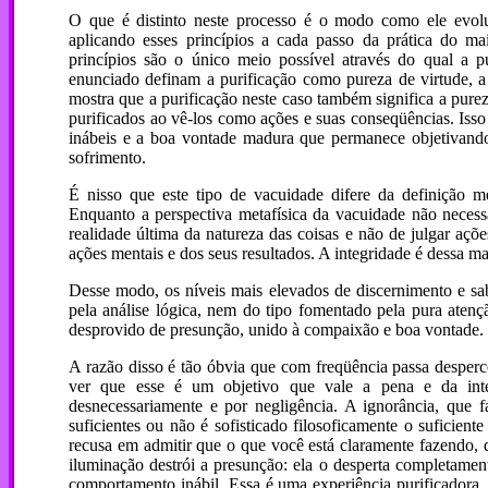
O que é distinto neste processo é o modo como ele evolu
aplicando esses princípios a cada passo da prática do m
princípios são o único meio possível através do qual a p
enunciado definam a purificação como pureza de virtude,
mostra que a purificação neste caso também significa a pure
purificados ao vê-los como ações e suas conseqüências. Isso
inábeis e a boa vontade madura que permanece objetivand
sofrimento.
É nisso que este tipo de vacuidade difere da definição m
Enquanto a perspectiva metafísica da vacuidade não necessa
realidade última da natureza das coisas e não de julgar aç
ações mentais e dos seus resultados. A integridade é dessa ma
Desse modo, os níveis mais elevados de discernimento e s
pela análise lógica, nem do tipo fomentado pela pura aten
desprovido de presunção, unido à compaixão e boa vontade.
A razão disso é tão óbvia que com freqüência passa desperc
ver que esse é um objetivo que vale a pena e da int
desnecessariamente e por negligência. A ignorância, que 
suficientes ou não é sofisticado filosoficamente o suficien
recusa em admitir que o que você está claramente fazendo, d
iluminação destrói a presunção: ela o desperta completame
comportamento inábil. Essa é uma experiência purificadora. A