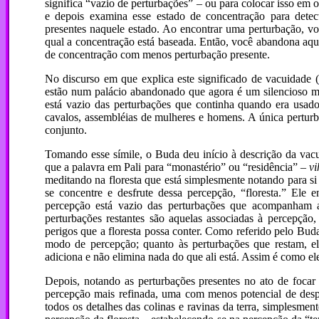
significa “vazio de perturbações” – ou para colocar isso em 
e depois examina esse estado de concentração para detect
presentes naquele estado. Ao encontrar uma perturbação, voc
qual a concentração está baseada. Então, você abandona aq
de concentração com menos perturbação presente.
No discurso em que explica este significado de vacuidade (
estão num palácio abandonado que agora é um silencioso m
está vazio das perturbações que continha quando era usado
cavalos, assembléias de mulheres e homens. A única pertur
conjunto.
Tomando esse símile, o Buda deu início à descrição da vac
que a palavra em Pali para “monastério” ou “residência” –
vi
meditando na floresta que está simplesmente notando para si
se concentre e desfrute dessa percepção, “floresta.” Ele
percepção está vazio das perturbações que acompanham as
perturbações restantes são aquelas associadas à percepção
perigos que a floresta possa conter. Como referido pelo Bud
modo de percepção; quanto às perturbações que restam, ele
adiciona e não elimina nada do que ali está. Assim é como ele
Depois, notando as perturbações presentes no ato de focar
percepção mais refinada, uma com menos potencial de despe
todos os detalhes das colinas e ravinas da terra, simplesmen