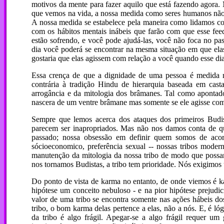
motivos da mente para fazer aquilo que está fazendo agora.
que vemos na vida, a nossa medida como seres humanos não 
A nossa medida se estabelece pela maneira como lidamos com 
com os hábitos mentais inábeis que farão com que esse fee
estão sofrendo, e você pode ajudá-las, você não foca no p
dia você poderá se encontrar na mesma situação em que elas
gostaria que elas agissem com relação a você quando esse dia
Essa crença de que a dignidade de uma pessoa é medida n
contrária à tradição Hindu de hierarquia baseada em cast
arrogância e da mitologia dos brâmanes. Tal como aponta
nascera de um ventre brâmane mas somente se ele agisse com
Sempre que lemos acerca dos ataques dos primeiros Budista
parecem ser inapropriados. Mas não nos damos conta de q
passado; nossa obsessão em definir quem somos de acordo
sócioeconomico, preferência sexual -- nossas tribos mode
manutenção da mitologia da nossa tribo de modo que possa
nos tornamos Budistas, a tribo tem prioridade. Nós exigimo
Do ponto de vista de karma no entanto, de onde viemos é k
hipótese um conceito nebuloso - e na pior hipótese prejudi
valor de uma tribo se encontra somente nas ações hábeis 
tribo, o bom karma delas pertence a elas, não a nós. E, é ló
da tribo é algo frágil. Apegar-se a algo frágil requer u