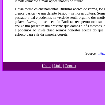
inevitavelmente a mais ações inábeis no futuro.
Dessa forma os ensinamentos Budistas acerca de karma, longe
crença básica - e um defeito básico - na nossa cultura. S
passado tribal e podemos na verdade sentir orgulho dos moti
palavra
karma,
no seu sentido Budista, recuperou toda su
trouxe um presente: um presente que damos a nós mesmos, 
e podemos ao invés disso sermos honestos acerca do qu
esforço para agir da maneira correta.
Source :
http
Home
|
Links
|
Contact