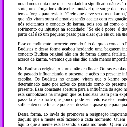
nos damos conta que o seu verdadeiro significado não está 
sorte, uma força inexplicável e imutável que surge do nos
temos forças para resistir. "Creio que deve ser o meu karma
que não viram outra alternativa senão aceitar com resignaçã
nós rejeitamos o conceito de karma, pois soa tal como o ti
sofrimento ou injustiça na sociedade: "Se ele é pobre, é d
partir daí é só um pequeno passo para dizer que ele ou ela
me
Esse entendimento incorreto vem do fato de que o conceito
Budistas e dessa forma acabou herdando uma bagagem inde
conceito Budista original não era de forma alguma fatalist
acerca de karma, veremos que elas dão ainda menos importân
No Budismo original, o karma não era linear. Outras escola
do passado influenciando o presente, e ações no presente in
escolha. Os Budistas no entanto, viram que o karma op
determinado tanto por ações do passado como do presente
presente. Essa constante abertura para a influência da ação n
está simbolizada na imagem que os Budistas usam para explic
passado é tão forte que pouco pode ser feito exceto mante
suficientemente fraca e pode ser desviada quase que para qua
Dessa forma, ao invés de promover a resignação impotente
daquilo que a mente está fazendo a cada momento. Quem v
àquilo que a mente está fazendo a cada momento. Quem voc