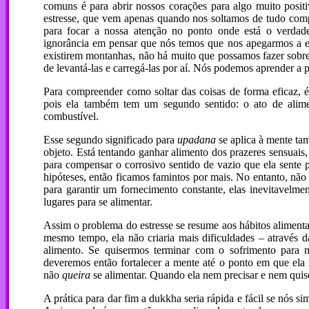
comuns é para abrir nossos corações para algo muito positiv
estresse, que vem apenas quando nos soltamos de tudo co
para focar a nossa atenção no ponto onde está o verdade
ignorância em pensar que nós temos que nos apegarmos a e
existirem montanhas, não há muito que possamos fazer sobre
de levantá-las e carregá-las por aí. Nós podemos aprender a 
Para compreender como soltar das coisas de forma eficaz,
pois ela também tem um segundo sentido: o ato de alime
combustível.
Esse segundo significado para
upadana
se aplica à mente ta
objeto. Está tentando ganhar alimento dos prazeres sensuais,
para compensar o corrosivo sentido de vazio que ela sente p
hipóteses, então ficamos famintos por mais. No entanto, não 
para garantir um fornecimento constante, elas inevitavelm
lugares para se alimentar.
Assim o problema do estresse se resume aos hábitos alimentar
mesmo tempo, ela não criaria mais dificuldades – através 
alimento. Se quisermos terminar com o sofrimento para 
deveremos então fortalecer a mente até o ponto em que ela n
não
queira
se alimentar. Quando ela nem precisar e nem quiser
A prática para dar fim a dukkha seria rápida e fácil se nós