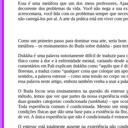
Essa é uma metáfora que um dos meus professores, Ajaan
decorrente dos problemas da vida. Você não nega a sua ex
acrescentaria, você lida com os problemas sempre que neces
não carregá-los por aí. A arte da prática está em viver com p
Como um primeiro passo para dominar essa arte, seria bom 
metáfora – os ensinamentos do Buda sobre dukkha - para ter
Dukkha é uma palavra notoriamente difícil de traduzir para 
físico como à dor e à enfermidade mental, variando desde a
comentários em Pali explicam dukkha como “aquilo que é dif
florestas, a traduz como “qualquer coisa que coloque um ap
sentidos, a palavra estresse – como uma tensão no corpo ou 
essa palavra neste artigo, embora também venha a usar a pala
O Buda focou seus ensinamentos na questão do estresse p
método, temos que ver que partes da nossa experiência estão
duas grandes categorias: condicionada
(sankhata)
– que ocorr
Toda experiência comum é condicionada. Mesmo um simple
condições físicas que dão uma base para a existência da flor
de ver. A única experiência que não é condicionada é extraor
O estresse está totalmente ausente na experiência não cond