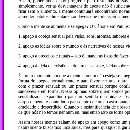
Assim, poderíamos então progredir pelo resto das nossas 
simplesmente, ver as desvantagens do apego não é suficiente
ficar sem o alimento, a mente continuará encontrando novas 
aprender hábitos alimentares saudáveis que fortaleçam a ment
Como a mente se alimenta e se apega? O Cânone em Pali list
1. apego à cobiça sensual pela visão, sons, aromas, sabores e 
2. apego às idéias sobre o mundo e às narrativas de nossas vi
3. apego a preceitos e rituais – isto é, maneiras fixas de fazer 
4. apego à idéia da existência de um eu – isto é, idéias sobr
É raro o momento em que a mente comum não esteja se ap
forma de apego, normalmente, é para favorecer uma outra.
com o prazer sensual; ou um prazer sensual porque confl
saudáveis e em forma. Nossa opinião sobre quem somos pode
sensibilizada, expandindo para um sentido de unidade có
corpo e mente e contraindo para dentro de uma casca quand
crueldade e desperdício. Quando a insignificância de nosso 
de que nós não temos nenhum eu, mas então
isso
se torna op
Assim nossas mentes saltam de apego em apego como um pá
naturalmente buscamos uma saída, mas para qualquer lugar 