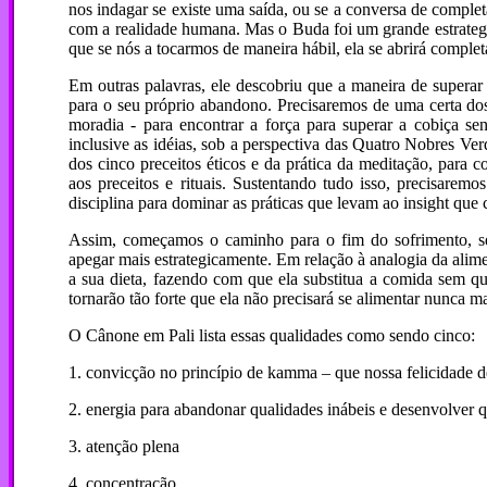
nos indagar se existe uma saída, ou se a conversa de comple
com a realidade humana. Mas o Buda foi um grande estrategi
que se nós a tocarmos de maneira hábil, ela se abrirá comple
Em outras palavras, ele descobriu que a maneira de supera
para o seu próprio abandono. Precisaremos de uma certa dos
moradia - para encontrar a força para superar a cobiça se
inclusive as idéias, sob a perspectiva das Quatro Nobres Ve
dos cinco preceitos éticos e da prática da meditação, para 
aos preceitos e rituais. Sustentando tudo isso, precisarem
disciplina para dominar as práticas que levam ao insight que 
Assim, começamos o caminho para o fim do sofrimento, se
apegar mais estrategicamente. Em relação à analogia da al
a sua dieta, fazendo com que ela substitua a comida sem qu
tornarão tão forte que ela não precisará se alimentar nunca ma
O Cânone em Pali lista essas qualidades como sendo cinco:
1. convicção no princípio de kamma – que nossa felicidade d
2. energia para abandonar qualidades inábeis e desenvolver q
3. atenção plena
4. concentração