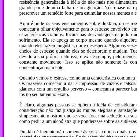
resistência generalizada à idéia de não mais nos aliment
grande parte de uma falha de imaginação. Nós quase não p
prescrever um remédio forte para estimular nossas mentes a e
Aqui é onde os seus ensinamentos sobre dukkha, ou estres
começar a olhar objetivamente para o estresse envolvido e
características comuns, focam nas desvantagens daquilo q
sofrimento. Ela se apega ao corpo mesmo quando alquebrad
quando eles trazem angústia, dor e desespero. Algumas vezes,
cheios de estresse quando eles se deterioram e mudam. Tud
devido a sua própria natureza, e existe sempre, pelo menos,
constante movimento. Isso se aplica não somente às con
concentração na mente.
Quando vemos o estresse como uma característica comum a tod
Os prazeres começam a dar a impressão de vazios e falso
glamour com um orgulho perverso – começam a parecer banais
los no seu tamanho exato.
É claro, algumas pessoas se opõem à idéia de considera
consideração não faz justiça às muitas alegrias e satisfaç
simplesmente mostrou que se você focar na sedução da sua 
como pedir a um alcoólatra que ponderasse sobre as sutilezas
Dukkha é inerente não somente às coisas com as quais nos 