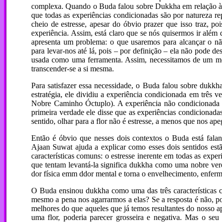
complexa. Quando o Buda falou sobre Dukkha em relação às tr
que todas as experiências condicionadas são por natureza re
cheio de estresse, apesar do óbvio prazer que isso traz, p
experiência. Assim, está claro que se nós quisermos ir além
apresenta um problema: o que usaremos para alcançar o n
para levar-nos até lá, pois – por definição – ela não pode
usada como uma ferramenta. Assim, necessitamos de um mét
transcender-se a si mesma.
Para satisfazer essa necessidade, o Buda falou sobre dukk
estratégia, ele dividiu a experiência condicionada em três v
Nobre Caminho Óctuplo). A experiência não condicionada el
primeira verdade ele disse que as experiências condicionada
sentido, olhar para a flor não é estresse, a menos que nos ap
Então é óbvio que nesses dois contextos o Buda está fala
Ajaan Suwat ajuda a explicar como esses dois sentidos es
características comuns: o estresse inerente em todas as exp
que tentam levantá-la significa dukkha como uma nobre ver
dor física emm ddor mental e torna o envelhecimento, enfer
O Buda ensinou dukkha como uma das três características co
mesmo a pena nos agarrarmos a elas? Se a resposta é não, p
melhores do que aqueles que já temos resultantes do nosso a
uma flor, poderia parecer grosseira e negativa. Mas o seu