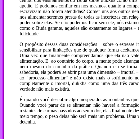
central dos ensinamentos do Buda sobre dukkha como uma n
apetite. E podemos confiar em nós mesmos, quanto a compo
escravizam não forem atendidas? Comer uns aos outros ne
nos alimentar seremos presas de todas as incertezas em rela
poder sobre elas. Se não podemos ficar sem ele, nós estamos
como o Buda garante, aqueles são exatamente os lugares –
felicidade.
O propósito dessas duas considerações – sobre o estresse 
sensibilizar para limitações que de qualquer forma aceitam
Uma vez que finalmente compreendamos que ela não vale 
alimentação. E, ao contrário do corpo, a mente pode alcança
nem mesmo do caminho da prática. Quando ela se torna fo
sabedoria, ela poderá se abrir para uma dimensão – imortal 
ao “processo alimentar” e não existe mais o sofrimento 
completamente o imortal, dukkha como uma das três cara
verdade não mais existirá.
É quando você descobre algo inesperado: as montanhas que 
Quando você parar de se alimentar, não haverá a formaçã
restantes de carmas passados ao seu redor, elas finalmente 
meio tempo, o peso delas não será mais um problema. Uma vez
detenha.