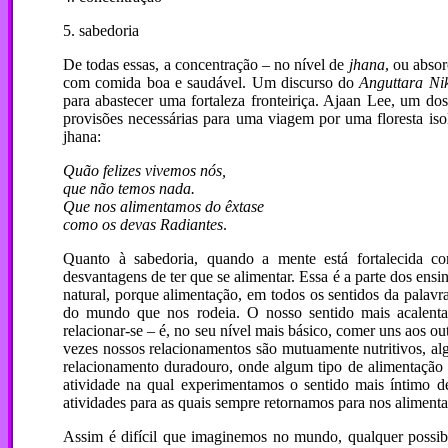
5. sabedoria
De todas essas, a concentração – no nível de
jhana
, ou abso
com comida boa e saudável. Um discurso do
Anguttara Ni
para abastecer uma fortaleza fronteiriça. Ajaan Lee, um dos
provisões necessárias para uma viagem por uma floresta is
jhana:
Quão felizes vivemos nós,
que não temos nada.
Que nos alimentamos do êxtase
como os devas Radiantes
.
Quanto à sabedoria, quando a mente está fortalecida c
desvantagens de ter que se alimentar. Essa é a parte dos ens
natural, porque alimentação, em todos os sentidos da palavr
do mundo que nos rodeia. O nosso sentido mais acalen
relacionar-se – é, no seu nível mais básico, comer uns aos 
vezes nossos relacionamentos são mutuamente nutritivos, al
relacionamento duradouro, onde algum tipo de alimentação 
atividade na qual experimentamos o sentido mais íntimo d
atividades para as quais sempre retornamos para nos aliment
Assim é difícil que imaginemos no mundo, qualquer possib