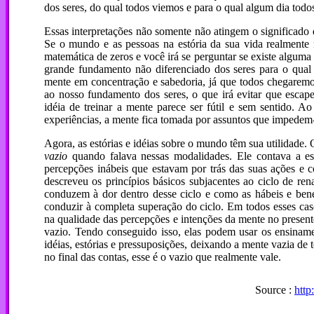
dos seres, do qual todos viemos e para o qual algum dia todo
Essas interpretações não somente não atingem o significad
Se o mundo e as pessoas na estória da sua vida realmente 
matemática de zeros e você irá se perguntar se existe alguma 
grande fundamento não diferenciado dos seres para o qual 
mente em concentração e sabedoria, já que todos chegaremos
ao nosso fundamento dos seres, o que irá evitar que escap
idéia de treinar a mente parece ser fútil e sem sentido. A
experiências, a mente fica tomada por assuntos que impedem
Agora, as estórias e idéias sobre o mundo têm sua utilidade
vazio
quando falava nessas modalidades. Ele contava a es
percepções inábeis que estavam por trás das suas ações e c
descreveu os princípios básicos subjacentes ao ciclo de ren
conduzem à dor dentro desse ciclo e como as hábeis e ben
conduzir à completa superação do ciclo. Em todos esses ca
na qualidade das percepções e intenções da mente no presen
vazio. Tendo conseguido isso, elas podem usar os ensiname
idéias, estórias e pressuposições, deixando a mente vazia de 
no final das contas, esse é o vazio que realmente vale.
Source :
http