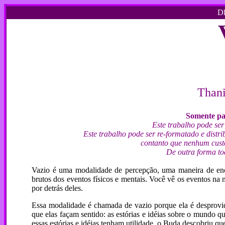
Dh
Thani
Somente par
Este trabalho pode ser
Este trabalho pode ser re-formatado e dist
contanto que nenhum custo
De outra forma tod
Vazio é uma modalidade de percepção, uma maneira de enca
brutos dos eventos físicos e mentais. Você vê os eventos na
por detrás deles.
Essa modalidade é chamada de vazio porque ela é desprovi
que elas façam sentido: as estórias e idéias sobre o mundo
essas estórias e idéias tenham utilidade, o Buda descobriu q