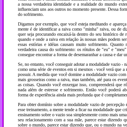
a nossa verdadeira identidade e a realidade do mundo exte
influenciam uns aos outros no momento presente. Dessa form
do sofrimento.
Digamos por exemplo, que você esteja meditando e apareça 
mente é de identificar a raiva como "minha" raiva, ou de d
quer seja procurando encaixá-la dentro do seu histórico de
quando e onde a raiva em relação às nossas mães podem ser 
essas estórias e idéias causam muito sofrimento. Quanto
verdadeira causa do sofrimento: os rótulos de "eu" e "me
consegue encontrar a forma de desemaranhar a causa e dar u
Se, no entanto, você conseguir adotar a modalidade vazio - 
como uma série de eventos em si mesmos - você verá que a ra
possuir. A medida que você domine a modalidade vazio com m
mais grosseiras como a raiva, mas também, até para os event
as coisas. Quando você enxergar isso, compreenderá que r
nada além de estresse e sofrimento. Então você poderá a
forma de experiência ainda mais profunda que é completament
Para obter domínio sobre a modalidade vazio de percepção é
esse treinamento, a mente tende a ficar na modalidade que cr
ensinamento sobre o vazio soa simplesmente como mais uma e
seu relacionamento com a sua mãe, parece estar dizendo q
sobre o mundo, parece estar dizendo que, ou o mundo na ve