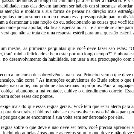
 passos definidos ao longo do caminho para se obter a maestria. E vis
abilidade, mas elas devem também ser hábeis em si mesmas, abordar 
sua atenção e moldam a sua forma de pensar na direção mais estratég
guntas que presumem um eu e usam essa pressuposição para motivá-lo
am a desmontar a sua noção do eu, selecionando as coisas que você id
is onde possa aportar, ela fica suspensa no ar – e a mente se abre para
 verá que não se trata de uma resposta estéril para uma questão estéril
 um mestre, as primeiras perguntas que você deve fazer são estas: “O
r, trará minha felicidade e bem estar por um longo tempo?” Embora es
o, no desenvolvimento da habilidade, em usar a sua preocupação com o
ecem a um curso de sobrevivência na selva. Primeiro vem o que deve e o
encalço, não corra.” As instruções equivalentes do Buda sobre o que 
ate, não roube, não pratique atos sexuais impróprios. Para a linguagem
a cobiça, abandone a má vontade, cultive o entendimento correto. Ess
oram sobre esses dez pontos.
 exige mais do que essas regras gerais. Você tem que estar alerta para 
a para desenraizar hábitos inábeis e desenvolver novos hábitos para p
os perigos que se encontrem à sua volta sem ser derrotado por eles.
regras sobre o que deve e não deve ser feito, você precisa aprender a
a, incluindo aquelas áreas onde as regras sobre o que deve e não deve 