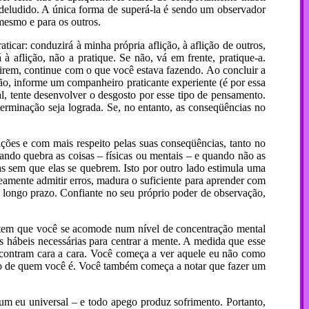
 deludido. A única forma de super­á-la é sendo um observador
mesmo e para os outros.
ticar: conduzirá à minha própria aflição, à aflição de outros,
 aflição, não a pratique. Se não, vá em frente, pratique-a.
tirem, continue com o que você estava fazendo. Ao concluir a
o, informe um companheiro praticante experiente (é por essa
, tente desenvolver o desgosto por esse tipo de pensamento.
rminação seja lograda. Se, no entanto, as conseqüências no
 ações e com mais respeito pelas suas conseqüências, tanto no
ando quebra as coisas – físicas ou mentais – e quando não as
s sem que elas se quebrem. Isto por outro lado estimula uma
amente admitir erros, madura o suficiente para aprender com
s a longo prazo. Confiante no seu próprio poder de observação,
mitem que você se acomode num nível de concentração mental
es hábeis necessárias para centrar a mente. A medida que esse
encontram cara a cara. Você começa a ver aquele eu não como
ção de quem você é. Você também começa a notar que fazer um
m eu universal – e todo apego produz sofrimento. Portanto,