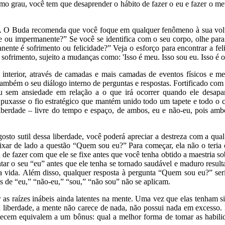
mo grau, você tem que desaprender o hábito de fazer o eu e fazer o meu
eu. O Buda recomenda que você foque em qualquer fenômeno à sua vol
ou impermanente?” Se você se identifica com o seu corpo, olhe para 
anente é
sofrimento ou felicidade
?” Veja o esforço para encontrar a fe
 sofrimento, sujeito a mudanças como: 'Isso é meu. Isso sou eu. Isso 
interior, através de camadas e mais camadas de eventos físicos e me
também o seu diálogo interno de perguntas e respostas. Fortificado com
u sem ansiedade em relação a o que irá ocorrer quando ele desap
puxasse o fio estratégico que mantém unido todo um tapete e todo o
 liberdade – livre do tempo e espaço, de ambos, eu e não-eu, pois am
to sutil dessa liberdade, você poderá apreciar a destreza com a qua
r de lado a questão “Quem sou eu?” Para começar, ela não o teria c
e fazer com que ele se fixe antes que você tenha obtido a maestria sob
ntar o seu “eu” antes que ele tenha se tornado saudável e maduro result
a vida. Além disso, qualquer resposta à pergunta “Quem sou eu?” ser
s de “eu,” “não-eu,” “sou,” “não sou” não se aplicam.
 as raízes inábeis ainda latentes na mente. Uma vez que elas tenham 
sa liberdade, a mente não carece de nada, não possui nada em excesso.
necem equivalem a um bônus: qual a melhor forma de tomar as habil