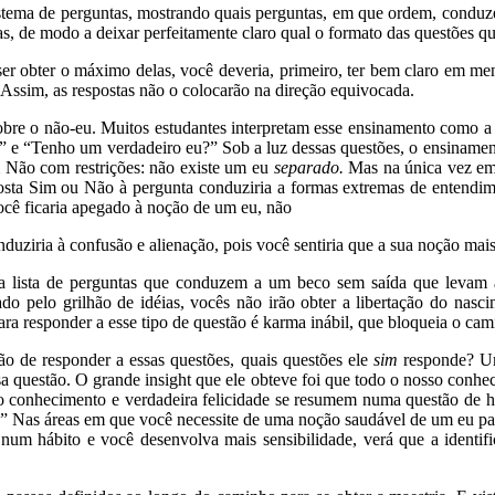
stema de perguntas, mostrando quais perguntas, em que ordem, condu
tas, de modo a deixar perfeitamente claro qual o formato das questões q
er obter o máximo delas, você deveria, primeiro, ter bem claro em men
Assim, as respostas não o colocarão na direção equivocada.
re o não-eu. Muitos estudantes interpretam esse ensinamento como a
” e “Tenho um verdadeiro eu?” Sob a luz dessas questões, o ensinamen
 Não com restrições: não existe um eu
separado.
Mas na única vez em 
sta Sim ou Não à pergunta conduziria a formas extremas de entendime
cê ficaria apegado à noção de um eu, não
uziria à confusão e alienação, pois você sentiria que a sua noção mais
 lista de perguntas que conduzem a um beco sem saída que levam 
do pelo grilhão de idéias, vocês não irão obter a libertação do nasci
ra responder a esse tipo de questão é karma inábil, que bloqueia o cami
ão de responder a essas questões, quais questões ele
sim
responde? Um
sa questão. O grande insight que ele obteve foi que todo o nosso conhe
o conhecimento e verdadeira felicidade se resumem numa questão de hab
o.” Nas áreas em que você necessite de uma noção saudável de um eu pa
um hábito e você desenvolva mais sensibilidade, verá que a identifi