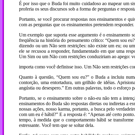
É por isso que o Buda foi muito cuidadoso ao mapear um si
proferia os seus discursos sob a forma de perguntas e respos
Portanto, se você procurar respostas nos ensinamentos e quis
com as perguntas que os ensinamentos pretendem responder. 
Um exemplo que suporta esse argumento é o ensinamento sob
freqüência na história do pensamento crítico: “Quem sou eu?
dizendo ou um Não sem restrições: não existe um eu; ou um
ele se recusou a responder, fundamentado em que uma respo
Um Sim ou um Não com restrições conduziriam ao apego: vo
importa como você definisse isso. Um Não sem restrições cond
Quanto à questão, “Quem sou eu?” o Buda a incluiu numa
contorção, uma entortadura, um grilhão de idéias. Aprisiona
angústia ou desespero.” Em outras palavras, todo o esforço pa
Portanto, se o ensinamento sobre o não-eu não tem a intenç
ensinamentos do Buda são respostas diretas ou indiretas a es
nossas ações, nosso karma, portanto, a busca pelo verdadeir
com um eu é hábil?” E a resposta é: “Apenas até certo pont
tempo, à medida que o comportamento hábil se transforme n
estressante. Você tem que se soltar dela.