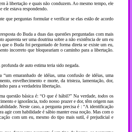
zem à libertação e quais não conduzem. Ao mesmo tempo, ele
ue ele estava respondendo.
te que perguntas formular e verificar se elas estão de acordo
 resposta do Buda a duas das questões perguntadas com mais
to aparenta ser uma doutrina sobre a não existência de um eu
que o Buda foi perguntado de forma direta se existe um eu,
nto incorreto que bloqueariam o caminho para a libertação.
 profunda de auto estima teria sido negada.
a “um emaranhado de idéias, uma confusão de idéias, uma
mento, envelhecimento e morte, da tristeza, lamentação, dor,
nho para a verdadeira libertação.
a questão básica é: “O que é hábil?” Na verdade,
todos
os
cimento e ignorância, todo nosso prazer e dor, têm origem nas
ilidade. Neste caso, a pergunta precisa é : “A identificação
ra agir com habilidade é sábio manter essa noção. Mas com o
cação com um eu, mesmo do tipo mais sutil, é prejudicial e