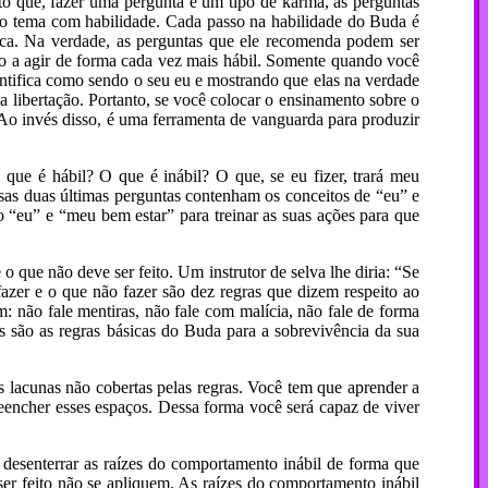
to que, fazer uma pergunta é um tipo de karma, as perguntas
o tema com habilidade. Cada passo na habilidade do Buda é
ica. Na verdade, as perguntas que ele recomenda podem ser
 a agir de forma cada vez mais hábil. Somente quando você
entifica como sendo o seu eu e mostrando que elas na verdade
 a libertação. Portanto, se você colocar o ensinamento sobre o
. Ao invés disso, é uma ferramenta de vanguarda para produzir
 que é hábil? O que é inábil? O que, se eu fizer, trará meu
sas duas últimas perguntas contenham os conceitos de “eu” e
 “eu” e “meu bem estar” para treinar as suas ações para que
 que não deve ser feito. Um instrutor de selva lhe diria: “Se
fazer e o que não fazer são dez regras que dizem respeito ao
: não fale mentiras, não fale com malícia, não fale de forma
as são as regras básicas do Buda para a sobrevivência da sua
as lacunas não cobertas pelas regras. Você tem que aprender a
reencher esses espaços. Dessa forma você será capaz de viver
 desenterrar as raízes do comportamento inábil de forma que
ser feito não se apliquem. As raízes do comportamento inábil