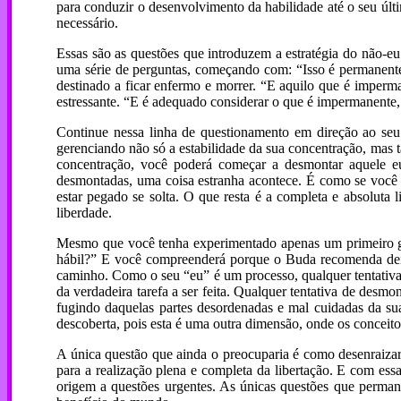
para conduzir o desenvolvimento da habilidade até o seu últi
necessário.
Essas são as questões que introduzem a estratégia do não-
uma série de perguntas, começando com: “Isso é permanente 
destinado a ficar enfermo e morrer. “E aquilo que é imperm
estressante. “E é adequado considerar o que é impermanente,
Continue nessa linha de questionamento em direção ao seu 
gerenciando não só a estabilidade da sua concentração, mas 
concentração, você poderá começar a desmontar aquele e
desmontadas, uma coisa estranha acontece. É como se você 
estar pegado se solta. O que resta é a completa e absoluta
liberdade.
Mesmo que você tenha experimentado apenas um primeiro gos
hábil?” E você compreenderá porque o Buda recomenda deixa
caminho. Como o seu “eu” é um processo, qualquer tentativa d
da verdadeira tarefa a ser feita. Qualquer tentativa de desmo
fugindo daquelas partes desordenadas e mal cuidadas da su
descoberta, pois esta é uma outra dimensão, onde os conceito
A única questão que ainda o preocuparia é como desenraizar
para a realização plena e completa da libertação. E com es
origem a questões urgentes. As únicas questões que perma