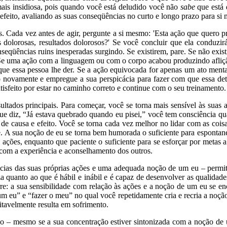
a mais insidiosa, pois quando você está deludido você não
sabe
que está
efeito, avaliando as suas conseqüências no curto e longo prazo para si 
s. Cada vez antes de agir, pergunte a si mesmo: 'Esta ação que quero pra
orosas, resultados dolorosos?' Se você concluir que ela conduzirá à
seqüências ruins inesperadas surgindo. Se existirem, pare. Se não exis
. Se uma ação com a linguagem ou com o corpo acabou produzindo afliçã
ue essa pessoa lhe der. Se a ação equivocada for apenas um ato mental
novamente e empregue a sua perspicácia para fazer com que essa dete
atisfeito por estar no caminho correto e continue com o seu treinamento.
ultados principais. Para começar, você se torna mais sensível às suas
e diz, “Já estava quebrado quando eu pisei,” você tem consciência qu
 causa e efeito. Você se torna cada vez melhor no lidar com as coisa
. A sua noção de eu se torna bem humorada o suficiente para espontane
uas ações, enquanto que paciente o suficiente para se esforçar por meta
com a experiência e aconselhamento dos outros.
ências das suas próprias ações e uma adequada noção de um eu – per
eza quanto ao que é hábil e inábil e é capaz de desenvolver as qualidad
orre: a sua sensibilidade com relação às ações e a noção de um eu se 
m eu” e “fazer o meu” no qual você repetidamente cria e recria a no
itavelmente resulta em sofrimento.
– mesmo se a sua concentração estiver sintonizada com a noção de u