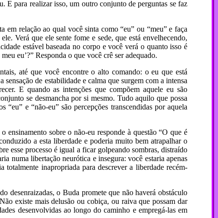
. E para realizar isso, um outro conjunto de perguntas se faz
ta em relação ao qual você sinta como “eu” ou “meu” e faça
ele. Verá que ele sente fome e sede, que está envelhecendo,
licidade estável baseada no corpo e você verá o quanto isso é
é o meu eu’?” Responda o que você crê ser adequado.
ntais, até que você encontre o alto comando: o eu que está
 a sensação de estabilidade e calma que surgem com a intensa
arecer. E quando as intenções que compõem aquele eu são
 conjunto se desmancha por si mesmo. Tudo aquilo que possa
bos “eu” e “não-eu” são percepções transcendidas por aquela
l o ensinamento sobre o não-eu responde à questão “O que é
onduzido a esta liberdade e poderia muito bem atrapalhar o
re esse processo é igual a ficar golpeando sombras, distraído
aria numa libertação neurótica e insegura: você estaria apenas
ia totalmente
inapropriada
para descrever a liberdade recém-
sido desenraizadas, o Buda promete que não haverá obstáculo
 Não existe mais delusão ou cobiça, ou raiva que possam dar
idades desenvolvidas ao longo do caminho e empregá-las em