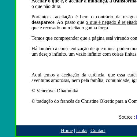
Aceitar o que é, é aceitar a mudança, a transforma
o que não dura.
Portanto a aceitação é bem o contrário da resign
desaparece
. Ao passo que
o que é negado é rejeitad
que é recusado ou rejeitado ganha força.
Temos que compreender que a página está virando con
Há também a conscientização de que nunca poderemos
um desejo infinito, um vazio infinito com coisas finitas
Aqui temos a aceitação da carência
, que essa carê
aventuras amorosas, nem pela família, comunidade, igre
© Venerável Dhammika
© tradução do francês de Christine Okretic para a C
Source :
Home
|
Links
|
Contact