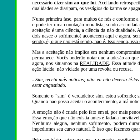
necessário dizer
sim ao que foi
. Aceitando retrospec
dualidades se dissipam, os vestígios do karma se apag
Numa primeira fase, para muitos de nós e conforme a g
e pode ter uma conotação moralista, sendo assimilada
aceitação é uma ciência, a ciência da não-dualidade. 
dois nasce o sofrimento) acontecem aqui e agora, s
sendo, é; o que não está sendo, não é. Isso sendo, isso
Mas a aceitação não implica em nenhum compromisso 
permanece. Vocês poderão notar que a adesão ao que 
agora, nos situamos na
REALIDADE
. Essa atitude
ação lúcida, não viciada por uma revolta ou recusa.
- Sim, recebi más noticias; não, eu não deveria tê-la
estar angustiado.
Somente o "sim" é verdadeiro: sim, estou sofrendo; s
Quando não posso aceitar o acontecimento, a má notic
A emoção não é criada pelo fato em si, por mais penos
Essa emoção que não existia antes é fadada inevitave
Nenhuma alegria, nenhum sofrimento, podem durar 
impedirmos seu curso natural. É isso que fazemos quan
Pelo contrário, agarramo-nos a emoções positivas, a