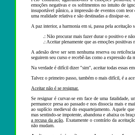
emoções negativas e os sofrimentos no intuito de ign
insuportável pânico, a impressão de eventos com teor 
uma realidade relativa e são destinadas a dissipar-se.
A paz interior, a harmonia em si, passa pela aceitação s
.: Não procurar mais fazer durar o positivo e não
.: Aceitar plenamente que as emoções positivas 
A adesão deve ser sem nenhuma reserva ou reticência.
seguirem seu curso e recebê-las como a expressão da m
Na verdade é difícil dizer "sim", aceitar todas essas e
Talvez o primeiro passo, também o mais difícil, é a acei
Aceitar não é se resignar.
Se resignar é curvar-se em face de uma fatalidade, um
permanece presa ao passado e nos dissocia mais e ma
ao suplício medieval do esquartejamento. Aquele que 
mas sentindo-se impotente, abandona e abaixa os braç
a recusa da ação
. Exatamente o contrário da aceitaçã
não mudam.